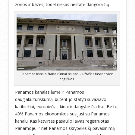
zonos ir bazės, todėl niekas nestatė dangoraižių.
Panamos kanalo štabo rūmai Balboa – užrašas fasade vien
angliškas
Panamos kanalas lėmė ir Panamos
daugiakultūriškumą: būtent jo statyti suvažiavo
karibiečiai, europiečiai, kinai ir daugybė čia liko. Be to,
40% Panamos ekonomikos susijusi su Panamos
kanalu. Kas ketvirtas pasaulio laivas registruotas
Panamoje. Ir net Panamos skrybėlės šį pavadinimą