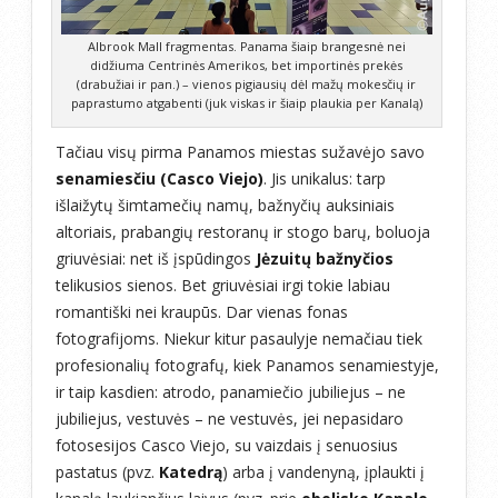
Albrook Mall fragmentas. Panama šiaip brangesnė nei
didžiuma Centrinės Amerikos, bet importinės prekės
(drabužiai ir pan.) – vienos pigiausių dėl mažų mokesčių ir
paprastumo atgabenti (juk viskas ir šiaip plaukia per Kanalą)
Tačiau visų pirma Panamos miestas sužavėjo savo
senamiesčiu (Casco Viejo)
. Jis unikalus: tarp
išlaižytų šimtamečių namų, bažnyčių auksiniais
altoriais, prabangių restoranų ir stogo barų, boluoja
griuvėsiai: net iš įspūdingos
Jėzuitų bažnyčios
telikusios sienos. Bet griuvėsiai irgi tokie labiau
romantiški nei kraupūs. Dar vienas fonas
fotografijoms. Niekur kitur pasaulyje nemačiau tiek
profesionalių fotografų, kiek Panamos senamiestyje,
ir taip kasdien: atrodo, panamiečio jubiliejus – ne
jubiliejus, vestuvės – ne vestuvės, jei nepasidaro
fotosesijos Casco Viejo, su vaizdais į senuosius
pastatus (pvz.
Katedrą
) arba į vandenyną, įplaukti į