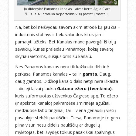
Jo didenybė Panamos kanalas. Laivas kerta Agua Clara
šliuzus. Nuotrauka neperteikia visų pastatų mastelių
Na, bet kol neišvydau savom akim atrodė ką jau čia –
industrinis statinys ir tiek: valandos-kitos jam
pamatyti užteks. Bet Kanalas mane pavergė! Iš trijų
savaičių, kurias praleidau Panamoje, kokią savaitę
skyriau vietoms, susijusioms su kanalu.
Nes Panamos kanalas nėra tik kažkokia dirbtinė
perkasa. Panamos kanalas – tai ir
gamta
. Daug,
daug gamtos. Didžioji kanalo dalis netgi nėra iškasta
– didieji laivai plaukia
Gatuno ežeru (tvenkiniu)
,
kuris suformuotas užtvenkus Čagreso upę. To ežero
(ir apskritai kanalo) pakrantėse šmirinėja agučiai,
medžiuose kybo tinginiai, tai – viena geriausių vietų
pasaulyje stebėti paukščius. Tiesa, Panamoje to gero
pilna visur: nesu didelis paukščių ar drugelių
mylėtojas, bet išvydęs tokius pasakiškai spalvingus