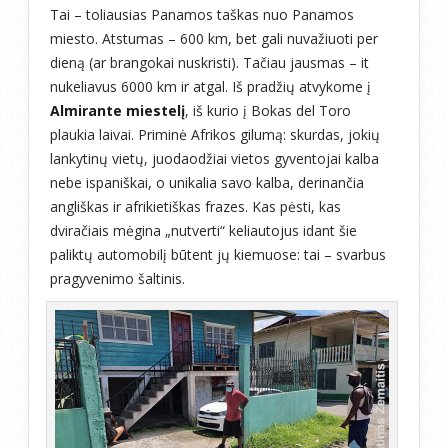
Tai – toliausias Panamos taškas nuo Panamos
miesto. Atstumas – 600 km, bet gali nuvažiuoti per
dieną (ar brangokai nuskristi). Tačiau jausmas – it
nukeliavus 6000 km ir atgal. Iš pradžių atvykome į
Almirante miestelį
, iš kurio į Bokas del Toro
plaukia laivai. Priminė Afrikos gilumą: skurdas, jokių
lankytinų vietų, juodaodžiai vietos gyventojai kalba
nebe ispaniškai, o unikalia savo kalba, derinančia
angliškas ir afrikietiškas frazes. Kas pėsti, kas
dviračiais mėgina „nutverti“ keliautojus idant šie
paliktų automobilį būtent jų kiemuose: tai – svarbus
pragyvenimo šaltinis.