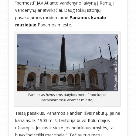
“permesti” JAV Atlanto vandenyno laivyną į Ramųjį
vandenyną ar atvirkščiai. Daug tokių istorijų
pasakojamos moderniame
Panamos kanalo
muziejuje
Panamos mieste.
Paminklas žuvusiems statybos metu Prancūzijos
darbininkams (Panamos mieste)
Tiesą pasakius, Panamos šiandien išvis nebūtų, jei ne
kanalas. Iki 1903 m. ši teritorija buvo Kolumbijos
užkampis. Jei kas ir siekė jos nepriklausomybės, tai
buvo “beviltiški marginalai”. Tačiau tuo metu