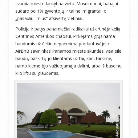
svarbia miesto lankytina vieta. Musulmonai, bahajai
sudaro po 1% gyventojų ir tai ne imigrantai, o
„pasauliui imlūs“ atsivertę vietiniai.
Policija ir patys panamiečiai radikaliai užkirtinėja kelią
Centrinės Amerikos chaosui. Pirkėjams grąsinama
baudomis už čekio nepaėmimą parduotuvėje, o
AirBnB savininkas Panamos mieste skundėsi visa eile
baudų, paskirtų jo klientams už tai, kad, tarkime,
namo kieme ėjo važiuojamąja dalimi, arba iš baseino
kilo liftu su glaudėmis.