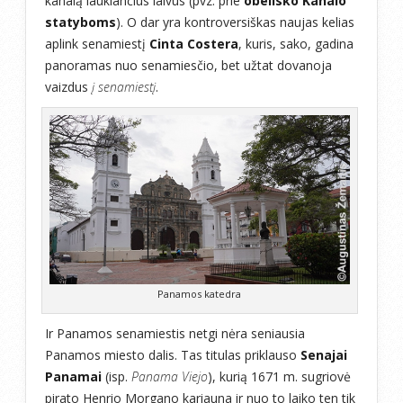
kanalą laukiančius laivus (pvz. prie
obelisko Kanalo
statyboms
). O dar yra kontroversiškas naujas kelias
aplink senamiestį
Cinta Costera
, kuris, sako, gadina
panoramas nuo senamiesčio, bet užtat dovanoja
vaizdus
į senamiestį
.
Panamos katedra
Ir Panamos senamiestis netgi nėra seniausia
Panamos miesto dalis. Tas titulas priklauso
Senajai
Panamai
(isp.
Panama Viejo
), kurią 1671 m. sugriovė
pirato Henrio Morgano kariauna ir nuo to laiko ten tik