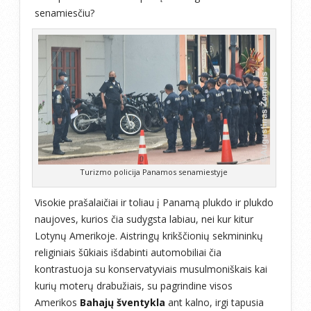
senamiesčiu?
Turizmo policija Panamos senamiestyje
Visokie prašalaičiai ir toliau į Panamą plukdo ir plukdo
naujoves, kurios čia sudygsta labiau, nei kur kitur
Lotynų Amerikoje. Aistringų krikščionių sekmininkų
religiniais šūkiais išdabinti automobiliai čia
kontrastuoja su konservatyviais musulmoniškais kai
kurių moterų drabužiais, su pagrindine visos
Amerikos
Bahajų šventykla
ant kalno, irgi tapusia