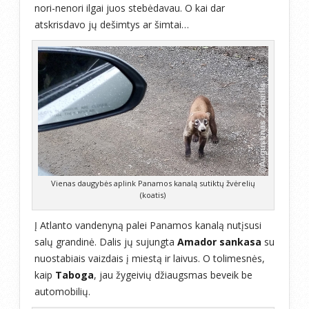
nori-nenori ilgai juos stebėdavau. O kai dar
atskrisdavo jų dešimtys ar šimtai…
Vienas daugybės aplink Panamos kanalą sutiktų žvėrelių
(koatis)
Į Atlanto vandenyną palei Panamos kanalą nutįsusi
salų grandinė. Dalis jų sujungta
Amador sankasa
su
nuostabiais vaizdais į miestą ir laivus. O tolimesnės,
kaip
Taboga
, jau žygeivių džiaugsmas beveik be
automobilių.