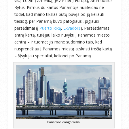
visą Lotynų Ameriką, JAV ir net į Europą, Artimuosius
Rytus. Pirmus du kartus Panamoje nusileidau ne
todėl, kad mano tikslas būtų buvęs po ją keliauti –
tiesiog, per Panamą buvo patogiausi, pigiausi
persėdimai (į
Puerto Riką
,
Ekvadorą
). Persėsdamas
antrą kartą, turėjau laiko nuvykti į Panamos miesto
centrą – ir tuomet jis mane sudomino taip, kad
nusprendžiau į Panamos miestą atskristi trečią kartą
– šįsyk jau specialiai, kelionei po Panamą.
Panamos dangoraižiai