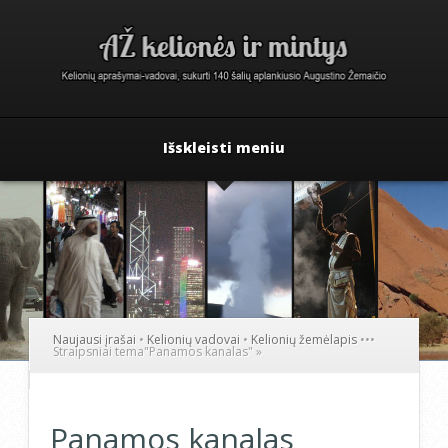
Išskleisti meniu
Naujausi įrašai
•
Kelionių vadovai
•
Kelionių žemėlapis
•
•
•
Straipsniai tema
"
Panamos kanalas"
»
Panamos kanalas