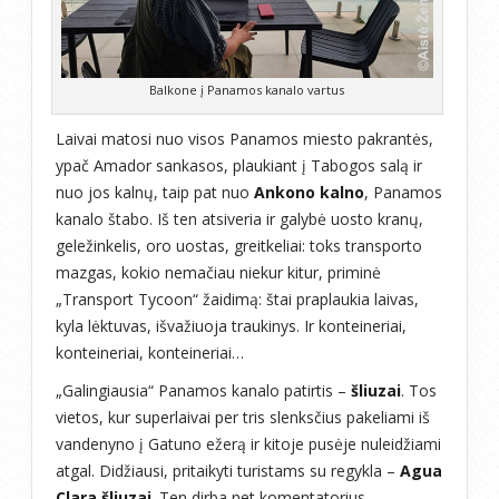
Balkone į Panamos kanalo vartus
Laivai matosi nuo visos Panamos miesto pakrantės,
ypač Amador sankasos, plaukiant į Tabogos salą ir
nuo jos kalnų, taip pat nuo
Ankono kalno
, Panamos
kanalo štabo. Iš ten atsiveria ir galybė uosto kranų,
geležinkelis, oro uostas, greitkeliai: toks transporto
mazgas, kokio nemačiau niekur kitur, priminė
„Transport Tycoon“ žaidimą: štai praplaukia laivas,
kyla lėktuvas, išvažiuoja traukinys. Ir konteineriai,
konteineriai, konteineriai…
„Galingiausia“ Panamos kanalo patirtis –
šliuzai
. Tos
vietos, kur superlaivai per tris slenksčius pakeliami iš
vandenyno į Gatuno ežerą ir kitoje pusėje nuleidžiami
atgal. Didžiausi, pritaikyti turistams su regykla –
Agua
Clara šliuzai
. Ten dirba net komentatorius,