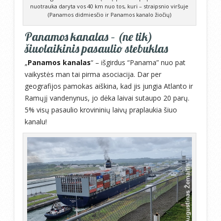
nuotrauka daryta vos 40 km nuo tos, kuri – straipsnio viršuje
(Panamos didmiesčio ir Panamos kanalo žiočių)
Panamos kanalas – (ne tik)
šiuolaikinis pasaulio stebuklas
„
Panamos kanalas
“ – išgirdus “Panama” nuo pat
vaikystės man tai pirma asociacija. Dar per
geografijos pamokas aiškina, kad jis jungia Atlanto ir
Ramųjį vandenynus, jo dėka laivai sutaupo 20 parų.
5% visų pasaulio krovininių laivų praplaukia šiuo
kanalu!