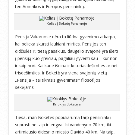
ten Amerikos ir Europos pensininkų.
Kelias į Boketę Panamoje
Pensija Vakaruose nėra ta liūdna gyvenimo atkarpa,
kai belieka skursti laukiant mirties. Pensijos ten
didžiulės ir, tiesą pasakius, daugelio svajonė yra išeiti
į pensiją kuo greičiau, pagaliau gyventi sau – kur nori
ir kaip nori. Kai kurie išeina ir keturiasdešimties ar net
trisdešimties. Ir Boketė yra viena svajonių vietų
„Pensija – tai tikrasis gyvenimas!“ filosofijos
sekėjams.
Krioklys Boketėje
Tiesa, man Boketės populiarumą tarp pensininkų
suprasti ne taip ir lengva. Iki vandenyno 70 km, iki
artimiausio didesnio miesto Davido 40 km. Na taip,