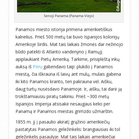
Senoji Panama (Panama Viejo)
Panamos miesto istorija primena amerikietiškus
kalnelius. Prieš 500 metų tai buvo Ispanijos kolonijų
Amerikoje širdis. Mat tais laikais žmonės dar nežinojo
būdo patekti iš Atlanto vandenyno į Ramųjį
apiplaukiant Pietų Ameriką. Tarkime, prisiplėštą inkų
auksą iš
Peru
gabendavo taip: plukdo į Panamos
miestą, čia iškrauna iš laivų ant mulų, mulais gabena
iki kito Panamos kranto, ten pakrauna vėl. Aišku,
daug turtų nusėsdavo Panamoje. Ir, aišku, tai darė ją
trokštamiausiu piratų taikiniu. Prieš ~300 metų
Ispanijos Imperija atsisakė nesaugaus kelio per
Panamą ir Panamos miestas grimzdo užmarštin.
1855 m. jį į pasaulio akiratį grąžino amerikiečių
pastatytas Panamos geležinkelis: brangiausias iki tol
geležinkelis pasaulyje. Mat tais laikais amerikiečiai