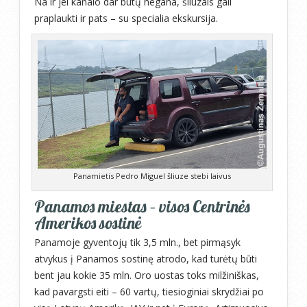
Na ir jei kanalo dar būtų negana, šliuzais gali
praplaukti ir pats – su specialia ekskursija.
Panamietis Pedro Miguel šliuze stebi laivus
Panamos miestas – visos Centrinės
Amerikos sostinė
Panamoje gyventojų tik 3,5 mln., bet pirmąsyk
atvykus į Panamos sostinę atrodo, kad turėtų būti
bent jau kokie 35 mln. Oro uostas toks milžiniškas,
kad pavargsti eiti – 60 vartų, tiesioginiai skrydžiai po