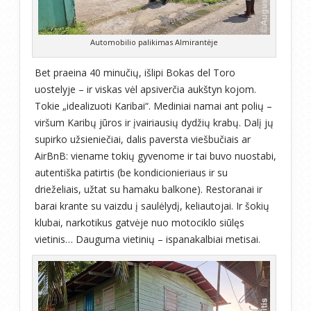
Automobilio palikimas Almirantėje
Bet praeina 40 minučių, išlipi Bokas del Toro
uostelyje – ir viskas vėl apsiverčia aukštyn kojom.
Tokie „idealizuoti Karibai“. Mediniai namai ant polių –
viršum Karibų jūros ir įvairiausių dydžių krabų. Dalį jų
supirko užsieniečiai, dalis paversta viešbučiais ar
AirBnB: viename tokių gyvenome ir tai buvo nuostabi,
autentiška patirtis (be kondicionieriaus ir su
drieželiais, užtat su hamaku balkone). Restoranai ir
barai krante su vaizdu į saulėlydį, keliautojai. Ir šokių
klubai, narkotikus gatvėje nuo motociklo siūlęs
vietinis… Dauguma vietinių – ispanakalbiai metisai.