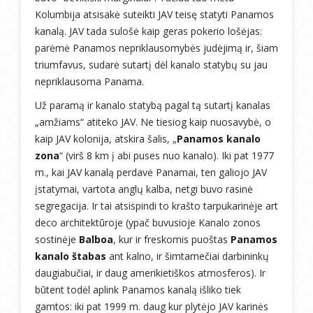
Kolumbija atsisakė suteikti JAV teisę statyti Panamos
kanalą. JAV tada sulošė kaip geras pokerio lošėjas:
parėmė Panamos nepriklausomybės judėjimą ir, šiam
triumfavus, sudarė sutartį dėl kanalo statybų su jau
nepriklausoma Panama.
Už paramą ir kanalo statybą pagal tą sutartį kanalas
„amžiams“ atiteko JAV. Ne tiesiog kaip nuosavybė, o
kaip JAV kolonija, atskira šalis, „
Panamos kanalo
zona
“ (virš 8 km į abi puses nuo kanalo). Iki pat 1977
m., kai JAV kanalą perdavė Panamai, ten galiojo JAV
įstatymai, vartota anglų kalba, netgi buvo rasinė
segregacija. Ir tai atsispindi to krašto tarpukarinėje art
deco architektūroje (ypač buvusioje Kanalo zonos
sostinėje
Balboa
, kur ir freskomis puoštas
Panamos
kanalo štabas
ant kalno, ir šimtamečiai darbininkų
daugiabučiai, ir daug amerikietiškos atmosferos). Ir
būtent todėl aplink Panamos kanalą išliko tiek
gamtos: iki pat 1999 m. daug kur plytėjo JAV karinės