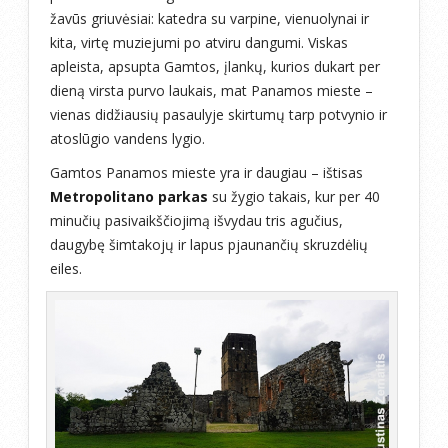
žavūs griuvėsiai: katedra su varpine, vienuolynai ir
kita, virtę muziejumi po atviru dangumi. Viskas
apleista, apsupta Gamtos, įlankų, kurios dukart per
dieną virsta purvo laukais, mat Panamos mieste –
vienas didžiausių pasaulyje skirtumų tarp potvynio ir
atoslūgio vandens lygio.
Gamtos Panamos mieste yra ir daugiau – ištisas
Metropolitano parkas
su žygio takais, kur per 40
minučių pasivaikščiojimą išvydau tris agučius,
daugybę šimtakojų ir lapus pjaunančių skruzdėlių
eiles.