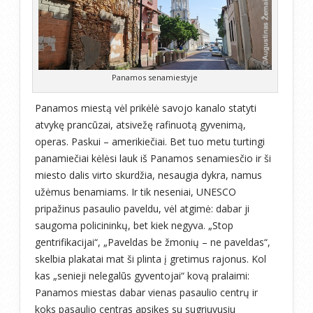
Panamos senamiestyje
Panamos miestą vėl prikėlė savojo kanalo statyti
atvykę prancūzai, atsivežę rafinuotą gyvenimą,
operas. Paskui – amerikiečiai. Bet tuo metu turtingi
panamiečiai kėlėsi lauk iš Panamos senamiesčio ir ši
miesto dalis virto skurdžia, nesaugia dykra, namus
užėmus benamiams. Ir tik neseniai, UNESCO
pripažinus pasaulio paveldu, vėl atgimė: dabar ji
saugoma policininkų, bet kiek negyva. „Stop
gentrifikacijai“, „Paveldas be žmonių – ne paveldas“,
skelbia plakatai mat ši plinta į gretimus rajonus. Kol
kas „senieji nelegalūs gyventojai“ kovą pralaimi:
Panamos miestas dabar vienas pasaulio centrų ir
koks pasaulio centras apsikęs su sugriuvusiu