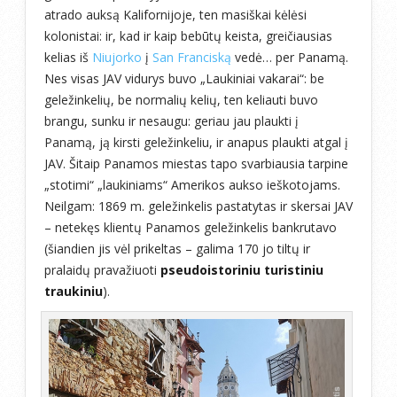
atrado auksą Kalifornijoje, ten masiškai kėlėsi
kolonistai: ir, kad ir kaip bebūtų keista, greičiausias
kelias iš
Niujorko
į
San Franciską
vedė… per Panamą.
Nes visas JAV vidurys buvo „Laukiniai vakarai“: be
geležinkelių, be normalių kelių, ten keliauti buvo
brangu, sunku ir nesaugu: geriau jau plaukti į
Panamą, ją kirsti geležinkeliu, ir anapus plaukti atgal į
JAV. Šitaip Panamos miestas tapo svarbiausia tarpine
„stotimi“ „laukiniams“ Amerikos aukso ieškotojams.
Neilgam: 1869 m. geležinkelis pastatytas ir skersai JAV
– netekęs klientų Panamos geležinkelis bankrutavo
(šiandien jis vėl prikeltas – galima 170 jo tiltų ir
pralaidų pravažiuoti
pseudoistoriniu turistiniu
traukiniu
).