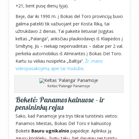
+21, bent pusę dienų lyja).
Beje, dar iki 1990 m. į Bokas del Toro provinciją buvo
galima patekti tik važiuojant per Kosta Riką, tai
užtrukdavo 2 dienas. Tai pakeitė lietuviai! Įsigytas
keltas „Palanga“, anksčiau plaukiodavęs iš Klaipėdos į
Smiltynę. Jis – niekaip nepervadintas – dabar per 2 val.
perkelia automobilius iš Almirantės į Bokas Del Toro.
Kartu su vėliau nusipirkta „Baltija“.
Žr. mano
videopasakojimą apie tai Youtube
.
Keltas ‘Palanga’ Panamoje
Boketė: Panamos kalnuose – ir
pensininkų rojus
Sako, kad Panamoje yra trys tikrai turistinės vietos:
Panamos Miestas, Bokas Del Toro ir kalnuotoji
Boketė
Bauru ugnikalnio
papėdėje. Aplinkui ją
gausu krioklelių, žygių takų, bet daugiau nei turistų