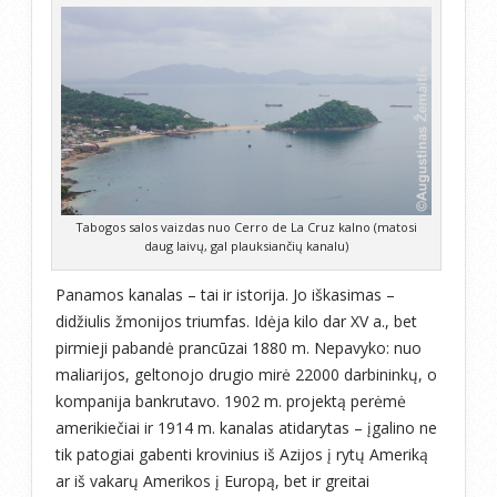
Tabogos salos vaizdas nuo Cerro de La Cruz kalno (matosi
daug laivų, gal plauksiančių kanalu)
Panamos kanalas – tai ir istorija. Jo iškasimas –
didžiulis žmonijos triumfas. Idėja kilo dar XV a., bet
pirmieji pabandė prancūzai 1880 m. Nepavyko: nuo
maliarijos, geltonojo drugio mirė 22000 darbininkų, o
kompanija bankrutavo. 1902 m. projektą perėmė
amerikiečiai ir 1914 m. kanalas atidarytas – įgalino ne
tik patogiai gabenti krovinius iš Azijos į rytų Ameriką
ar iš vakarų Amerikos į Europą, bet ir greitai