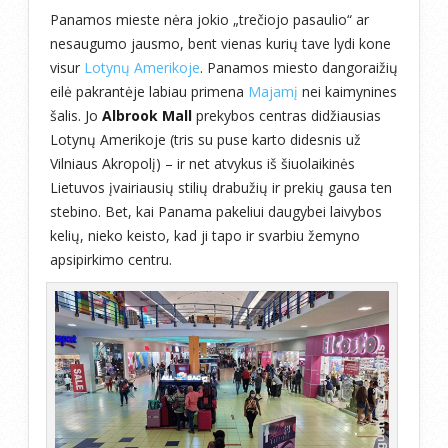
Panamos mieste nėra jokio „trečiojo pasaulio“ ar
nesaugumo jausmo, bent vienas kurių tave lydi kone
visur
Lotynų Amerikoje
. Panamos miesto dangoraižių
eilė pakrantėje labiau primena
Majamį
nei kaimynines
šalis. Jo
Albrook Mall
prekybos centras didžiausias
Lotynų Amerikoje (tris su puse karto didesnis už
Vilniaus Akropolį) – ir net atvykus iš šiuolaikinės
Lietuvos įvairiausių stilių drabužių ir prekių gausa ten
stebino. Bet, kai Panama pakeliui daugybei laivybos
kelių, nieko keisto, kad ji tapo ir svarbiu žemyno
apsipirkimo centru.