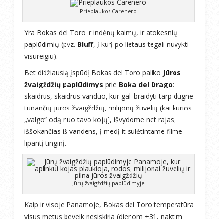
Prieplaukos Carenero
Yra Bokas del Toro ir indėnų kaimų, ir atokesnių
paplūdimių (pvz.
Bluff
, į kurį po lietaus tegali nuvykti
visureigiu).
Bet didžiausią įspūdį Bokas del Toro paliko
Jūros
žvaigždžių paplūdimys
prie
Boka del Drago
:
skaidrus, skaidrus vanduo, kur gali braidyti tarp dugne
tūnančių jūros žvaigždžių, milijonų žuvelių (kai kurios
„valgo“ odą nuo tavo kojų), išvydome net rajas,
iššokančias iš vandens, į medį it sulėtintame filme
lipantį tinginį.
Jūrų žvaigždžių paplūdimyje
Kaip ir visoje Panamoje, Bokas del Toro temperatūra
visus metus beveik nesiskiria (dienom +31, naktim