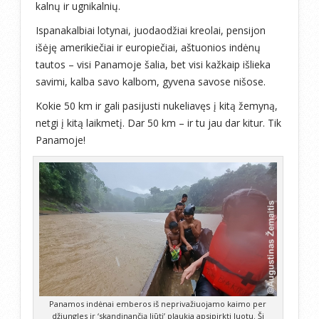
kalnų ir ugnikalnių.
Ispanakalbiai lotynai, juodaodžiai kreolai, pensijon
išėję amerikiečiai ir europiečiai, aštuonios indėnų
tautos – visi Panamoje šalia, bet visi kažkaip išlieka
savimi, kalba savo kalbom, gyvena savose nišose.
Kokie 50 km ir gali pasijusti nukeliavęs į kitą žemyną,
netgi į kitą laikmetį. Dar 50 km – ir tu jau dar kitur. Tik
Panamoje!
Panamos indėnai emberos iš neprivažiuojamo kaimo per
džiungles ir ‘skandinančią liūtį’ plaukia apsipirkti luotu. Ši