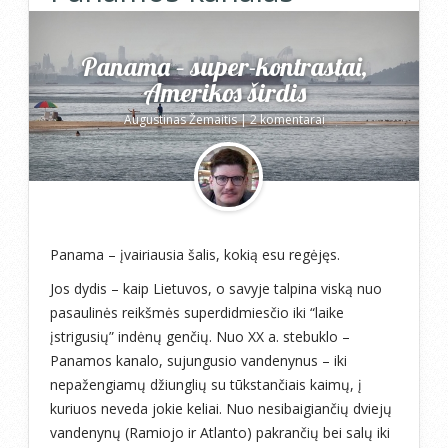
Panama – super-kontrastai,
Amerikos širdis
Augustinas Žemaitis
|
2 komentarai
Panama – įvairiausia šalis, kokią esu regėjęs.
Jos dydis – kaip Lietuvos, o savyje talpina viską nuo
pasaulinės reikšmės superdidmiesčio iki “laike
įstrigusių” indėnų genčių. Nuo XX a. stebuklo –
Panamos kanalo, sujungusio vandenynus – iki
nepažengiamų džiunglių su tūkstančiais kaimų, į
kuriuos neveda jokie keliai. Nuo nesibaigiančių dviejų
vandenynų (Ramiojo ir Atlanto) pakrančių bei salų iki