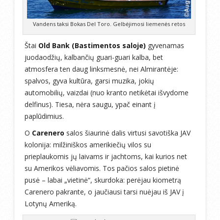
Vandens taksi Bokas Del Toro. Gelbėjimosi liemenės retos
Štai
Old Bank (Bastimentos saloje)
gyvenamas
juodaodžių, kalbančių guari-guari kalba, bet
atmosfera ten daug linksmesnė, nei Almirantėje:
spalvos, gyva kultūra, garsi muzika, jokių
automobilių, vaizdai (nuo kranto netikėtai išvydome
delfinus). Tiesa, nėra saugu, ypač einant į
paplūdimius.
O
Carenero
salos šiaurinė dalis virtusi savotiška JAV
kolonija: milžiniškos amerikiečių vilos su
prieplaukomis jų laivams ir jachtoms, kai kurios net
su Amerikos vėliavomis. Tos pačios salos pietinė
pusė – labai „vietinė“, skurdoka: perėjau kiometrą
Carenero pakrante, o jaučiausi tarsi nuėjau iš JAV į
Lotynų Ameriką.