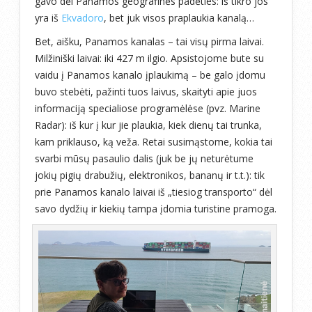
gavo dėl Panamos geografinės padėties: iš tikro jos
yra iš
Ekvadoro
, bet juk visos praplaukia kanalą…
Bet, aišku, Panamos kanalas – tai visų pirma laivai.
Milžiniški laivai: iki 427 m ilgio. Apsistojome bute su
vaidu į Panamos kanalo įplaukimą – be galo įdomu
buvo stebėti, pažinti tuos laivus, skaityti apie juos
informaciją specialiose programėlėse (pvz. Marine
Radar): iš kur į kur jie plaukia, kiek dienų tai trunka,
kam priklauso, ką veža. Retai susimąstome, kokia tai
svarbi mūsų pasaulio dalis (juk be jų neturėtume
jokių pigių drabužių, elektronikos, bananų ir t.t.): tik
prie Panamos kanalo laivai iš „tiesiog transporto“ dėl
savo dydžių ir kiekių tampa įdomia turistine pramoga.