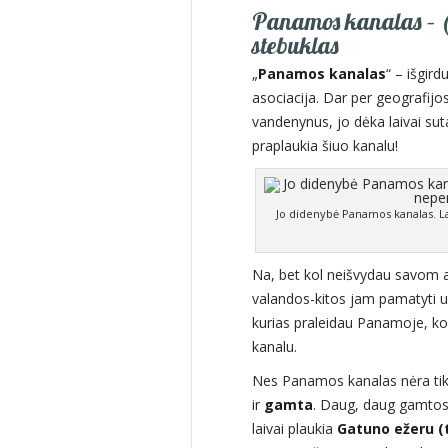
Panamos kanalas – (n
stebuklas
„
Panamos kanalas
“ – išgir
asociacija. Dar per geografijo
vandenynus, jo dėka laivai sut
praplaukia šiuo kanalu!
Jo didenybė Panamos kanalas. La
Na, bet kol neišvydau savom aki
valandos-kitos jam pamatyti už
kurias praleidau Panamoje, ko
kanalu.
Nes Panamos kanalas nėra tik 
ir
gamta
. Daug, daug gamtos. 
laivai plaukia
Gatuno ežeru (