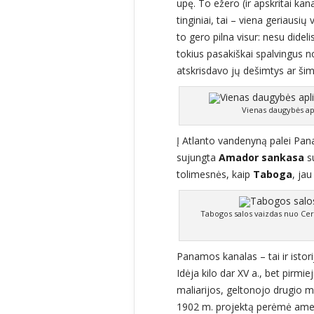
upę. To ežero (ir apskritai ka
tinginiai, tai – viena geriausi
to gero pilna visur: nesu didel
tokius pasakiškai spalvingus no
atskrisdavo jų dešimtys ar ši
Vienas daugybės apl
Į Atlanto vandenyną palei Pana
sujungta
Amador sankasa
su
tolimesnės, kaip
Taboga
, ja
Tabogos salos vaizdas nuo Cerr
Panamos kanalas – tai ir istori
Idėja kilo dar XV a., bet pirm
maliarijos, geltonojo drugio 
1902 m. projektą perėmė amerik