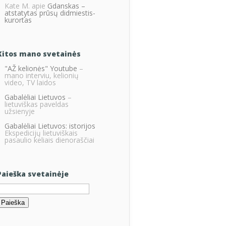
Kate M.
apie
Gdanskas –
atstatytas prūsų didmiestis-
kurortas
Kitos mano svetainės
"AŽ kelionės" Youtube
–
mano interviu, kelionių
video, TV laidos
Gabalėliai Lietuvos
–
lietuviškas paveldas
užsienyje
Gabalėliai Lietuvos: istorijos
Ekspedicijų lietuviškais
pasaulio keliais dienoraščiai
Paieška svetainėje
eškoti: