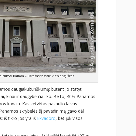
 rūmai Balboa – užrašas fasade vien angliškas
mos daugiakultūriškumą: būtent jo statyti
iai, kinai ir daugybė čia liko. Be to, 40% Panamos
s kanalu. Kas ketvirtas pasaulio laivas
 Panamos skrybėlės šį pavadinimą gavo dėl
iš tikro jos yra iš
Ekvadoro
, bet juk visos
i visų pirma laivai. Milžiniški laivai: iki 427 m