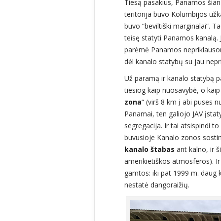
Tiesą pasakius, Panamos šiandi
teritorija buvo Kolumbijos užka
buvo “beviltiški marginalai”. T
teisę statyti Panamos kanalą. 
parėmė Panamos nepriklausomy
dėl kanalo statybų su jau ne
Už paramą ir kanalo statybą p
tiesiog kaip nuosavybė, o kaip J
zona
“ (virš 8 km į abi puses 
Panamai, ten galiojo JAV įstat
segregacija. Ir tai atsispindi 
buvusioje Kanalo zonos sosti
kanalo štabas
ant kalno, ir 
amerikietiškos atmosferos). Ir
gamtos: iki pat 1999 m. daug k
nestatė dangoraižių.