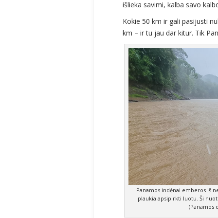
išlieka savimi, kalba savo ka
Kokie 50 km ir gali pasijusti nu
km – ir tu jau dar kitur. Tik P
Panamos indėnai emberos iš nep
plaukia apsipirkti luotu. Ši nuo
(Panamos d