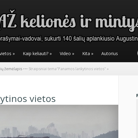
vietos
»
Kaip keliauti?
»
Video
»
Kita
»
Autorius
nių žemėlapis
•
•
•
Straipsniai tema
"
Panamos lankytinos vietos"
»
ytinos vietos