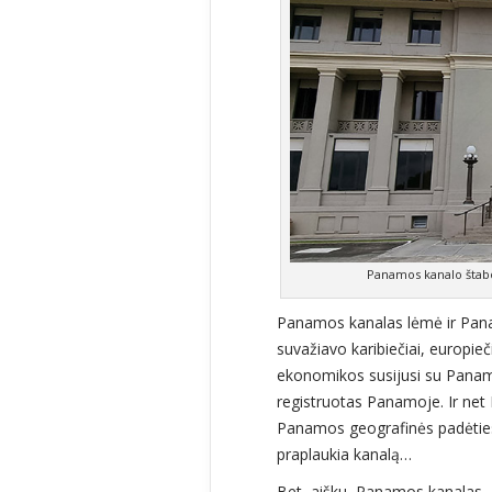
Panamos kanalo štabo
Panamos kanalas lėmė ir Pana
suvažiavo karibiečiai, europieč
ekonomikos susijusi su Panamo
registruotas Panamoje. Ir net
Panamos geografinės padėties: 
praplaukia kanalą…
Bet, aišku, Panamos kanalas – ta