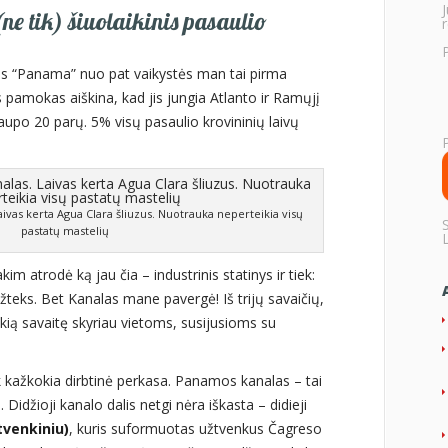
e tik) šiuolaikinis pasaulio
r
dus “Panama” nuo pat vaikystės man tai pirma
s pamokas aiškina, kad jis jungia Atlanto ir Ramųjį
aupo 20 parų. 5% visų pasaulio krovininių laivų
ivas kerta Agua Clara šliuzus. Nuotrauka neperteikia visų
pastatų mastelių
m atrodė ką jau čia – industrinis statinys ir tiek:
teks. Bet Kanalas mane pavergė! Iš trijų savaičių,
kią savaitę skyriau vietoms, susijusioms su
kažkokia dirbtinė perkasa. Panamos kanalas – tai
Didžioji kanalo dalis netgi nėra iškasta – didieji
tvenkiniu)
, kuris suformuotas užtvenkus Čagreso