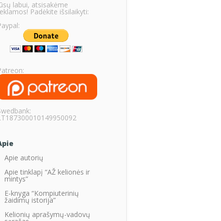
Jūsų labui, atsisakėme
eklamos! Padėkite išsilaikyti:
Paypal:
Patreon:
Swedbank:
LT187300010149950092
Apie
Apie autorių
Apie tinklapį “AŽ kelionės ir
mintys”
E-knyga “Kompiuterinių
žaidimų istorija”
Kelionių aprašymų-vadovų