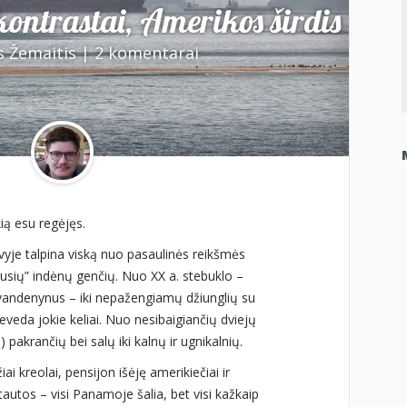
ontrastai, Amerikos širdis
s Žemaitis
|
2 komentarai
ią esu regėjęs.
avyje talpina viską nuo pasaulinės reikšmės
igusių” indėnų genčių. Nuo XX a. stebuklo –
andenynus – iki nepažengiamų džiunglių su
eveda jokie keliai. Nuo nesibaigiančių dviejų
pakrančių bei salų iki kalnų ir ugnikalnių.
ai kreolai, pensijon išėję amerikiečiai ir
tautos – visi Panamoje šalia, bet visi kažkaip