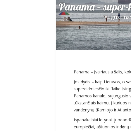
Panama – super-k
Augustina
Panama – įvairiausia šalis, kok
Jos dydis – kaip Lietuvos, o s
superdidmiesčio iki “laike įstr
Panamos kanalo, sujungusio v
tūkstančiais kaimų, į kuriuos n
vandenynų (Ramiojo ir Atlanto) 
Ispanakalbiai lotynai, juodaodži
europiečiai, aštuonios indėnų 