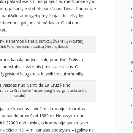
nalo) pakrantėse šmirinėja agučiai, medžiuose kybo
ų vietų pasaulyje stebėti paukščius. Tiesa, Panamoje
is paukščių ar drugelių mylėtojas, bet išvydęs
ri-nenori ilgai juos stebėdavau. O kai dar
mtai…
ink Panamos kanalą sutiktų žvėrelių (koatis)
mos kanalą nutįsusi salų grandinė. Dalis jų
 nuostabiais vaizdais į miestą ir laivus. O
u žygeivių džiaugsmas beveik be automobilių.
o de La Cruz kalno (matosi daug laivų, gal plauksiančių
kanalu)
ja. Jo iškasimas – didžiulis žmonijos triumfas.
ieji pabandė prancūzai 1880 m. Nepavyko: nuo
mirė 22000 darbininkų, o kompanija bankrutavo.
iečiai ir 1914 m. kanalas atidarytas – įgalino ne