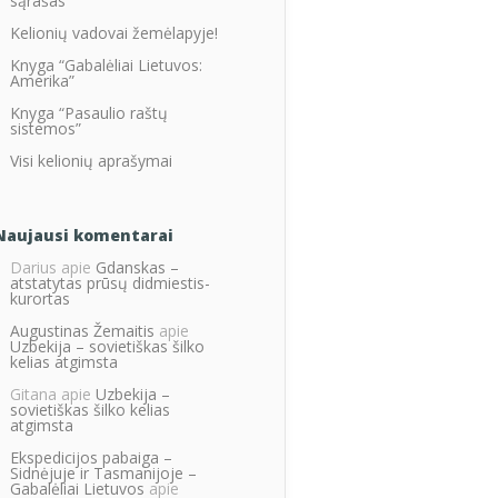
sąrašas
Kelionių vadovai žemėlapyje!
Knyga “Gabalėliai Lietuvos:
Amerika”
Knyga “Pasaulio raštų
sistemos”
Visi kelionių aprašymai
Naujausi komentarai
Darius
apie
Gdanskas –
atstatytas prūsų didmiestis-
kurortas
Augustinas Žemaitis
apie
Uzbekija – sovietiškas šilko
kelias atgimsta
Gitana
apie
Uzbekija –
sovietiškas šilko kelias
atgimsta
Ekspedicijos pabaiga –
Sidnėjuje ir Tasmanijoje –
Gabalėliai Lietuvos
apie