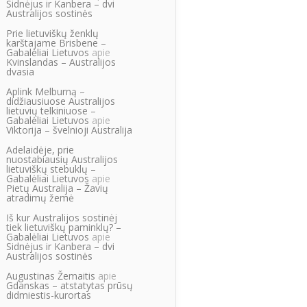
Sidnėjus ir Kanbera – dvi
Australijos sostinės
Prie lietuviškų ženklų
karštajame Brisbene –
Gabalėliai Lietuvos
apie
Kvinslandas – Australijos
dvasia
Aplink Melburną –
didžiausiuose Australijos
lietuvių telkiniuose –
Gabalėliai Lietuvos
apie
Viktorija – švelnioji Australija
Adelaidėje, prie
nuostabiausių Australijos
lietuviškų stebuklų –
Gabalėliai Lietuvos
apie
Pietų Australija – Žavių
atradimų žemė
Iš kur Australijos sostinėj
tiek lietuviškų paminklų? –
Gabalėliai Lietuvos
apie
Sidnėjus ir Kanbera – dvi
Australijos sostinės
Augustinas Žemaitis
apie
Gdanskas – atstatytas prūsų
didmiestis-kurortas