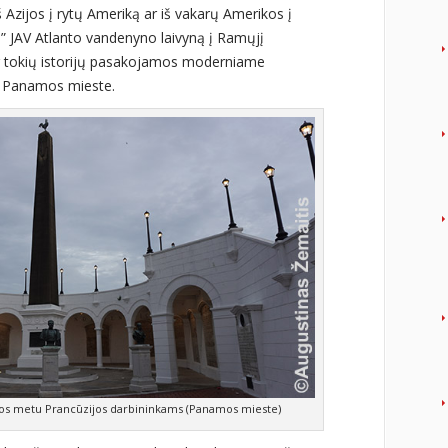
iš Azijos į rytų Ameriką ar iš vakarų Amerikos į
ti” JAV Atlanto vandenyno laivyną į Ramųjį
ug tokių istorijų pasakojamos moderniame
Panamos mieste.
os metu Prancūzijos darbininkams (Panamos mieste)