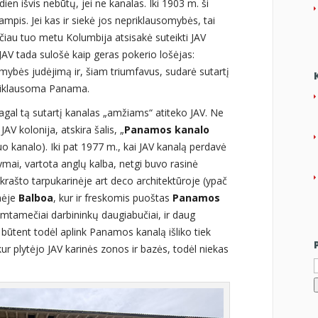
en išvis nebūtų, jei ne kanalas. Iki 1903 m. ši
mpis. Jei kas ir siekė jos nepriklausomybės, tai
ačiau tuo metu Kolumbija atsisakė suteikti JAV
JAV tada sulošė kaip geras pokerio lošėjas:
bės judėjimą ir, šiam triumfavus, sudarė sutartį
priklausoma Panama.
agal tą sutartį kanalas „amžiams“ atiteko JAV. Ne
AV kolonija, atskira šalis, „
Panamos kanalo
nuo kanalo). Iki pat 1977 m., kai JAV kanalą perdavė
ymai, vartota anglų kalba, netgi buvo rasinė
to krašto tarpukarinėje art deco architektūroje (ypač
nėje
Balboa
, kur ir freskomis puoštas
Panamos
šimtamečiai darbininkų daugiabučiai, ir daug
 būtent todėl aplink Panamos kanalą išliko tiek
ur plytėjo JAV karinės zonos ir bazės, todėl niekas
I