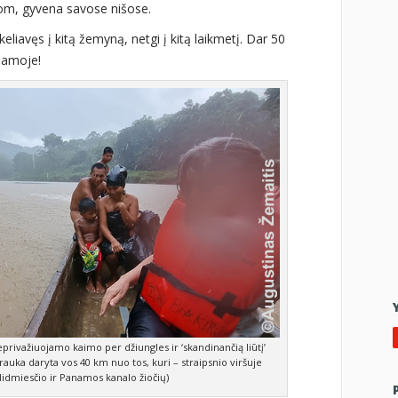
lbom, gyvena savose nišose.
keliavęs į kitą žemyną, netgi į kitą laikmetį. Dar 50
anamoje!
rivažiuojamo kaimo per džiungles ir ‘skandinančią liūtį’
trauka daryta vos 40 km nuo tos, kuri – straipsnio viršuje
idmiesčio ir Panamos kanalo žiočių)