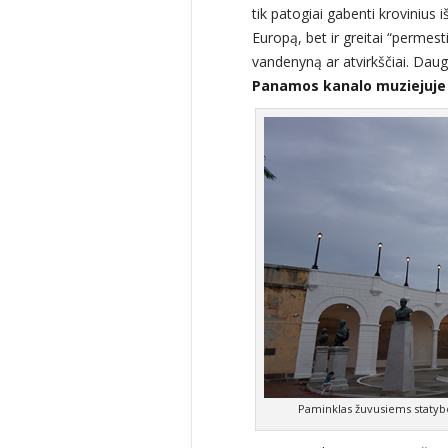
tik patogiai gabenti krovinius 
Europą, bet ir greitai “permes
vandenyną ar atvirkščiai. Da
Panamos kanalo muziejuje
Paminklas žuvusiems statyb