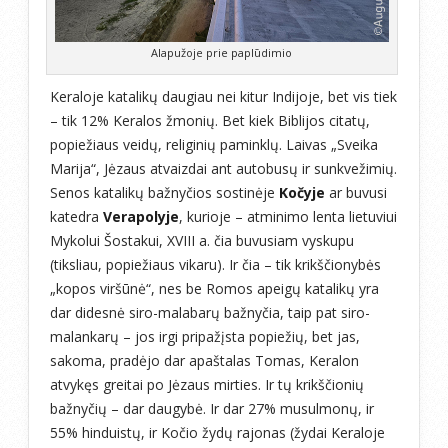
Alapužoje prie paplūdimio
Keraloje katalikų daugiau nei kitur Indijoje, bet vis tiek
– tik 12% Keralos žmonių. Bet kiek Biblijos citatų,
popiežiaus veidų, religinių paminklų. Laivas „Sveika
Marija“, Jėzaus atvaizdai ant autobusų ir sunkvežimių.
Senos katalikų bažnyčios sostinėje
Kočyje
ar buvusi
katedra
Verapolyje
, kurioje – atminimo lenta lietuviui
Mykolui Šostakui, XVIII a. čia buvusiam vyskupu
(tiksliau, popiežiaus vikaru). Ir čia – tik krikščionybės
„kopos viršūnė“, nes be Romos apeigų katalikų yra
dar didesnė siro-malabarų bažnyčia, taip pat siro-
malankarų – jos irgi pripažįsta popiežių, bet jas,
sakoma, pradėjo dar apaštalas Tomas, Keralon
atvykęs greitai po Jėzaus mirties. Ir tų krikščionių
bažnyčių – dar daugybė. Ir dar 27% musulmonų, ir
55% hinduistų, ir Kočio žydų rajonas (žydai Keraloje