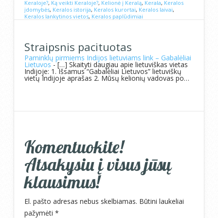
Keraloje?
,
Ką veikti Keraloje?
,
Kelionė į Keralą
,
Kerala
,
Keralos
įdomybės
,
Keralos istorija
,
Keralos kurortai
,
Keralos laivai
,
Keralos lankytinos vietos
,
Keralos paplūdimiai
Straipsnis pacituotas
Paminklų pirmiems Indijos lietuviams link – Gabalėliai
Lietuvos
- […] Skaityti daugiau apie lietuviškas vietas
Indijoje: 1. Išsamus “Gabalėliai Lietuvos” lietuviškų
vietų Indijoje aprašas 2. Mūsų kelionių vadovas po…
Komentuokite!
Atsakysiu į visus jūsų
klausimus!
El. pašto adresas nebus skelbiamas.
Būtini laukeliai
pažymėti
*