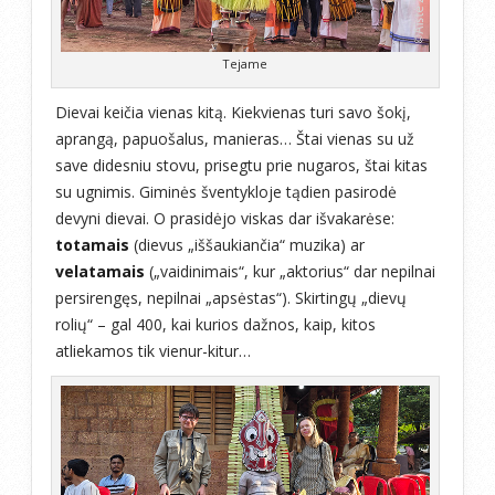
Tejame
Dievai keičia vienas kitą. Kiekvienas turi savo šokį,
aprangą, papuošalus, manieras… Štai vienas su už
save didesniu stovu, prisegtu prie nugaros, štai kitas
su ugnimis. Giminės šventykloje tądien pasirodė
devyni dievai. O prasidėjo viskas dar išvakarėse:
totamais
(dievus „iššaukiančia“ muzika) ar
velatamais
(„vaidinimais“, kur „aktorius“ dar nepilnai
persirengęs, nepilnai „apsėstas“). Skirtingų „dievų
rolių“ – gal 400, kai kurios dažnos, kaip, kitos
atliekamos tik vienur-kitur…