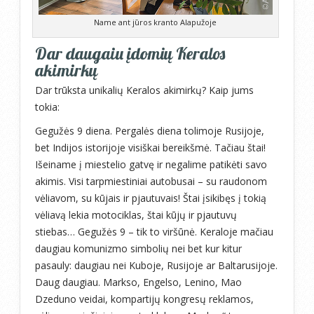
Name ant jūros kranto Alapužoje
Dar daugaiu įdomių Keralos
akimirkų
Dar trūksta unikalių Keralos akimirkų? Kaip jums
tokia:
Gegužės 9 diena. Pergalės diena tolimoje Rusijoje,
bet Indijos istorijoje visiškai bereikšmė. Tačiau štai!
Išeiname į miestelio gatvę ir negalime patikėti savo
akimis. Visi tarpmiestiniai autobusai – su raudonom
vėliavom, su kūjais ir pjautuvais! Štai įsikibęs į tokią
vėliavą lekia motociklas, štai kūjų ir pjautuvų
stiebas… Gegužės 9 – tik to viršūnė. Keraloje mačiau
daugiau komunizmo simbolių nei bet kur kitur
pasauly: daugiau nei Kuboje, Rusijoje ar Baltarusijoje.
Daug daugiau. Markso, Engelso, Lenino, Mao
Dzeduno veidai, kompartijų kongresų reklamos,