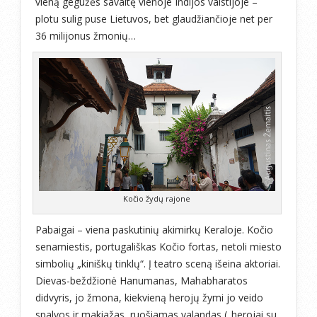
vieną gegužės savaitę vienoje Indijos valstijoje –
plotu sulig puse Lietuvos, bet glaudžiančioje net per
36 milijonus žmonių…
Kočio žydų rajone
Pabaigai – viena paskutinių akimirkų Keraloje. Kočio
senamiestis, portugališkas Kočio fortas, netoli miesto
simbolių „kiniškų tinklų“. Į teatro sceną išeina aktoriai.
Dievas-beždžionė Hanumanas, Mahabharatos
didvyris, jo žmona, kiekvieną herojų žymi jo veido
spalvos ir makiažas, ruošiamas valandas („herojai su