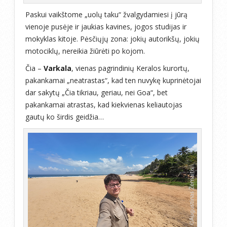
Paskui vaikštome „uolų taku“ žvalgydamiesi į jūrą
vienoje pusėje ir jaukias kavines, jogos studijas ir
mokyklas kitoje. Pėsčiųjų zona: jokių autorikšų, jokių
motociklų, nereikia žiūrėti po kojom.
Čia –
Varkala
, vienas pagrindinių Keralos kurortų,
pakankamai „neatrastas“, kad ten nuvykę kuprinėtojai
dar sakytų „Čia tikriau, geriau, nei Goa“, bet
pakankamai atrastas, kad kiekvienas keliautojas
gautų ko širdis geidžia…