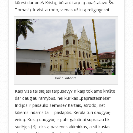
kūrėsi dar prieš Kristų, būtant tarp jų apaštalavo Šv.
Tomas!). Ir visi, atrodo, vienas už kitą religingesni.
Kočio katedra
Kaip visa tai siejasi tarpusavy? Ir kaip tokiame krašte
dar daugiau ramybės, nei kur kas „paprastesnėse“
Indijos ir pasaulio žemėse? Kartais, atrodo, net
kitiems indams tai – paslaptis. Kerala turi daugybę
veidų. Kokią daugybę ir pats galutinai supratau tik
sudėjęs į šį tekstą pavienes akimirkas, atsitikusias