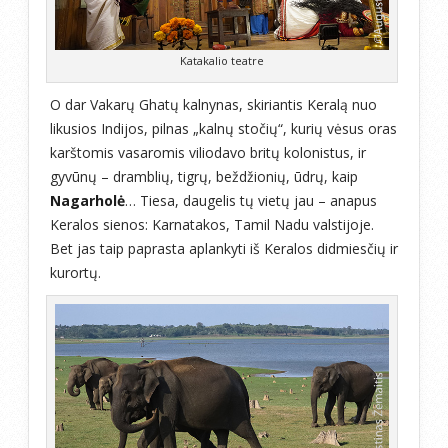
Katakalio teatre
O dar Vakarų Ghatų kalnynas, skiriantis Keralą nuo
likusios Indijos, pilnas „kalnų stočių“, kurių vėsus oras
karštomis vasaromis viliodavo britų kolonistus, ir
gyvūnų – dramblių, tigrų, beždžionių, ūdrų, kaip
Nagarholė
… Tiesa, daugelis tų vietų jau – anapus
Keralos sienos: Karnatakos, Tamil Nadu valstijoje.
Bet jas taip paprasta aplankyti iš Keralos didmiesčių ir
kurortų.