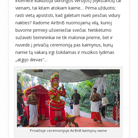
internete klaidžioja skirtingos versijos) įvykstančių tai
vienam, tai kitam atokiam kaime… Pirma užduotis:
rasti vietą apsistoti, kad galėtum nueti pėsčias vidury
nakties? Radome AirBnB nuomojamą vilą, kurioj
buvome pirmieji užsieniečiai svečiai. Netikėtumo
sužavėti šeimininkai ne tik maloniai priėmė, bet ir
nuvedė į privačią ceremoniją pas kaimynus, kurių
namie tą vakarą irgi šokdamas ir muzikos lydimas
„atgijo dievas“…
Privačioje ceremonijoje AirBnB kaimynų name