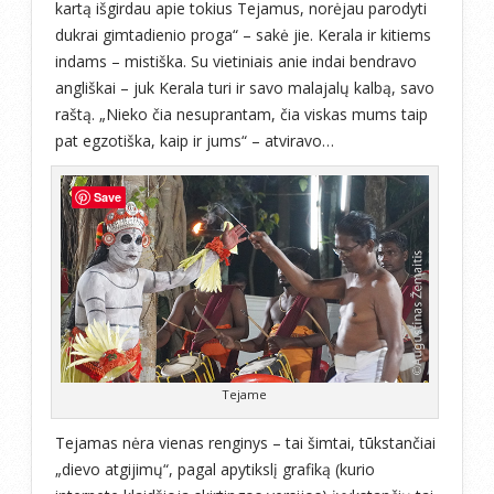
kartą išgirdau apie tokius Tejamus, norėjau parodyti
dukrai gimtadienio proga“ – sakė jie. Kerala ir kitiems
indams – mistiška. Su vietiniais anie indai bendravo
angliškai – juk Kerala turi ir savo malajalų kalbą, savo
raštą. „Nieko čia nesuprantam, čia viskas mums taip
pat egzotiška, kaip ir jums“ – atviravo…
Save
Tejame
Tejamas nėra vienas renginys – tai šimtai, tūkstančiai
„dievo atgijimų“, pagal apytikslį grafiką (kurio