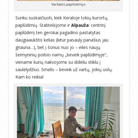
Varkalos paplūdimys
Sunku suskaičiuoti, kiek Keraloje tokių kurortų,
paplūdimių. Stabtelėjome ir
Alpauža
: centrinį
paplūdimį ten gerokai pagadino pastatytas
daugiaaukštis kelias (kitur pasauly panašius jau
griauna…), bet į šonus nuo jo – eilės naujų
šeimyninių poilsio namų „beveik paplūdimyje“,
viename kurių nakvojome su dideliu stiklu į
saulėlydžius. Smėlis – beveik už vartų, jokių uolų.
Kam ko reikia!