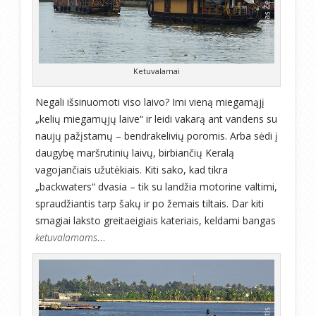
Ketuvalamai
Negali išsinuomoti viso laivo? Imi vieną miegamąjį
„kelių miegamųjų laive“ ir leidi vakarą ant vandens su
naujų pažįstamų – bendrakelivių poromis. Arba sėdi į
daugybę maršrutinių laivų, birbiančių Keralą
vagojančiais užutėkiais. Kiti sako, kad tikra
„backwaters“ dvasia – tik su landžia motorine valtimi,
spraudžiantis tarp šakų ir po žemais tiltais. Dar kiti
smagiai laksto greitaeigiais kateriais, keldami bangas
ketuvalamams
…