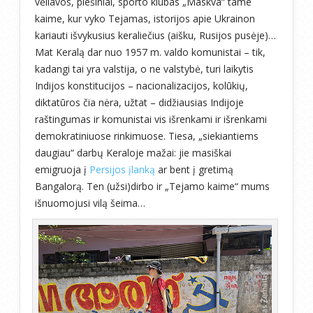
vėliavos, piešiniai, sporto klubas „Maskva“ tame
kaime, kur vyko Tejamas, istorijos apie Ukrainon
kariauti išvykusius keraliečius (aišku, Rusijos pusėje)…
Mat Keralą dar nuo 1957 m. valdo komunistai – tik,
kadangi tai yra valstija, o ne valstybė, turi laikytis
Indijos konstitucijos – nacionalizacijos, kolūkių,
diktatūros čia nėra, užtat – didžiausias Indijoje
raštingumas ir komunistai vis išrenkami ir išrenkami
demokratiniuose rinkimuose. Tiesa, „siekiantiems
daugiau“ darbų Keraloje mažai: jie masiškai
emigruoja į
Persijos įlanką
ar bent į gretimą
Bangalorą
. Ten (užsi)dirbo ir „Tejamo kaime“ mums
išnuomojusi vilą šeima…