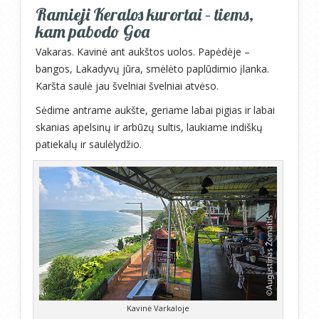
Ramieji Keralos kurortai – tiems,
kam pabodo Goa
Vakaras. Kavinė ant aukštos uolos. Papėdėje –
bangos, Lakadyvų jūra, smėlėto paplūdimio įlanka.
Karšta saulė jau švelniai švelniai atvėso.
Sėdime antrame aukšte, geriame labai pigias ir labai
skanias apelsinų ir arbūzų sultis, laukiame indiškų
patiekalų ir saulėlydžio.
Kavinė Varkaloje