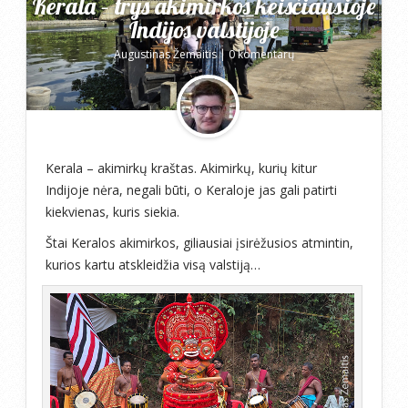
Kerala – trys akimirkos keisčiausioje
Indijos valstijoje
Augustinas Žemaitis
|
0 komentarų
Kerala – akimirkų kraštas. Akimirkų, kurių kitur
Indijoje nėra, negali būti, o Keraloje jas gali patirti
kiekvienas, kuris siekia.
Štai Keralos akimirkos, giliausiai įsirėžusios atmintin,
kurios kartu atskleidžia visą valstiją…