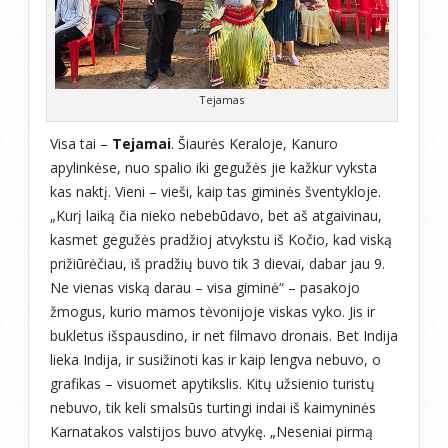
Tejamas
Visa tai –
Tejamai
. Šiaurės Keraloje, Kanuro
apylinkėse, nuo spalio iki gegužės jie kažkur vyksta
kas naktį. Vieni – vieši, kaip tas giminės šventykloje.
„Kurį laiką čia nieko nebebūdavo, bet aš atgaivinau,
kasmet gegužės pradžioj atvykstu iš Kočio, kad viską
prižiūrėčiau, iš pradžių buvo tik 3 dievai, dabar jau 9.
Ne vienas viską darau – visa giminė“ – pasakojo
žmogus, kurio mamos tėvonijoje viskas vyko. Jis ir
bukletus išspausdino, ir net filmavo dronais. Bet Indija
lieka Indija, ir susižinoti kas ir kaip lengva nebuvo, o
grafikas – visuomet apytikslis. Kitų užsienio turistų
nebuvo, tik keli smalsūs turtingi indai iš kaimyninės
Karnatakos
valstijos buvo atvykę. „Neseniai pirmą