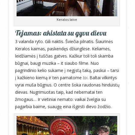
Keralos laive
Tejamas: akistata su gyvu dievu
3 valanda ryto. Gili naktis. Šviečia pilnatis. Šiaurinės
Keralos kaimas, paskendęs džiunglėse. Keliamės,
leidžiamės į tuščias gatves. Kažkur toli toli skamba
būgnai, baugi muzika – it siaubo filme. Nuo
pagrindinio kelio sukame į negįstą taką, paskui – tarsi
į kažkieno kiemą ir ten pamatome
tai
. Baltai vilkintys
vyrai muša būgnus. O centre šoka raudonas hinduistų
dievas. Nugrimuotas taip, kad nebematai ten
žmogaus… Ir vietiniai nemato: vaikai žvelgia su
pagarbia baime, suaugę eina išgirsti dievo žodžio.