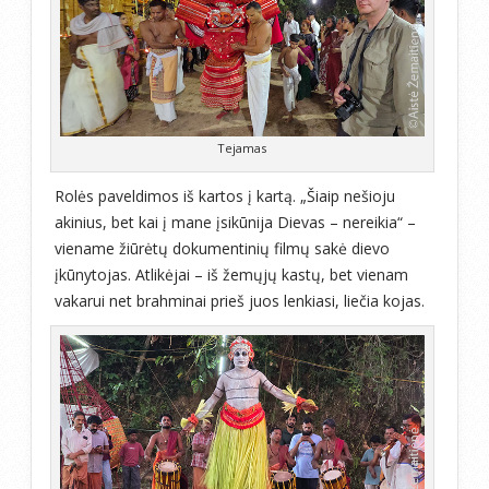
Tejamas
Rolės paveldimos iš kartos į kartą. „Šiaip nešioju
akinius, bet kai į mane įsikūnija Dievas – nereikia“ –
viename žiūrėtų dokumentinių filmų sakė dievo
įkūnytojas. Atlikėjai – iš žemųjų kastų, bet vienam
vakarui net brahminai prieš juos lenkiasi, liečia kojas.