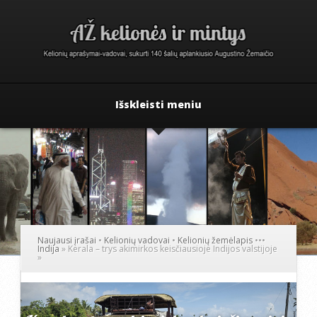
Išskleisti meniu
Naujausi įrašai
•
Kelionių vadovai
•
Kelionių žemėlapis
•
•
•
Indija
»
Kerala – trys akimirkos keisčiausioje Indijos valstijoje
»