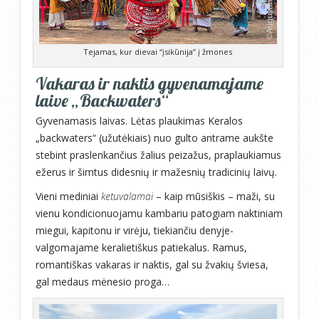
Tejamas, kur dievai “įsikūnija” į žmones
Vakaras ir naktis gyvenamajame
laive „Backwaters“
Gyvenamasis laivas. Lėtas plaukimas Keralos
„backwaters“ (užutėkiais) nuo gulto antrame aukšte
stebint praslenkančius žalius peizažus, praplaukiamus
ežerus ir šimtus didesnių ir mažesnių tradicinių laivų.
Vieni mediniai
ketuvalamai
– kaip mūsiškis – maži, su
vienu kondicionuojamu kambariu patogiam naktiniam
miegui, kapitonu ir virėju, tiekiančiu denyje-
valgomajame keralietiškus patiekalus. Ramus,
romantiškas vakaras ir naktis, gal su žvakių šviesa,
gal medaus mėnesio proga…