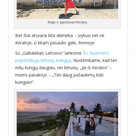
Kūjai ir pjautuvai Keraloj
Bet štai atsvarai kita akimirka – įvykusi net ne
Keraloje, o kitam pasaulio gale, Romoje:
Su „Gabalėliais Lietuvos“ lankome
Šv. Kazimiero
popiežiškąją lietuvių kolegiją
. Nustembame, kad ten
indų kunigų daugiau, nei lietuvių. „Jie iš Keralos“ –
mums pasakojo – „Ten daug pašaukimų būti
kunigais!“.