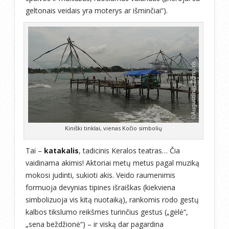
geltonais veidais yra moterys ar išminčiai“).
Kiniški tinklai, vienas Kočio simbolių
Tai –
katakalis
, tadicinis Keralos teatras… Čia
vaidinama akimis! Aktoriai metų metus pagal muziką
mokosi judinti, sukioti akis. Veido raumenimis
formuoja devynias tipines išraiškas (kiekviena
simbolizuoja vis kitą nuotaiką), rankomis rodo gestų
kalbos tikslumo reikšmes turinčius gestus („gėlė“,
„sena beždžionė“) – ir viską dar pagardina