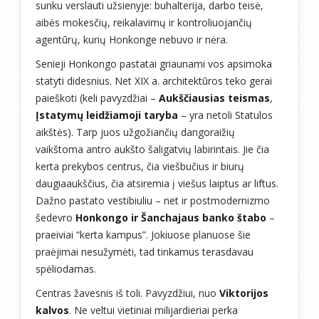
sunku verslauti užsienyje: buhalterija, darbo teisė,
aibės mokesčių, reikalavimų ir kontroliuojančių
agentūrų, kurių Honkonge nebuvo ir nėra.
Senieji Honkongo pastatai griaunami vos apsimoka
statyti didesnius. Net XIX a. architektūros teko gerai
paieškoti (keli pavyzdžiai –
Aukščiausias teismas
,
Įstatymų leidžiamoji taryba
– yra netoli Statulos
aikštės). Tarp juos užgožiančių dangoraižių
vaikštoma antro aukšto šaligatvių labirintais. Jie čia
kerta prekybos centrus, čia viešbučius ir biurų
daugiaaukščius, čia atsiremia į viešus laiptus ar liftus.
Dažno pastato vestibiuliu – net ir postmodernizmo
šedevro
Honkongo ir Šanchajaus banko štabo
–
praeiviai “kerta kampus”. Jokiuose planuose šie
praėjimai nesužymėti, tad tinkamus terasdavau
spėliodamas.
Centras žavesnis iš toli. Pavyzdžiui, nuo
Viktorijos
kalvos
. Ne veltui vietiniai milijardieriai perka