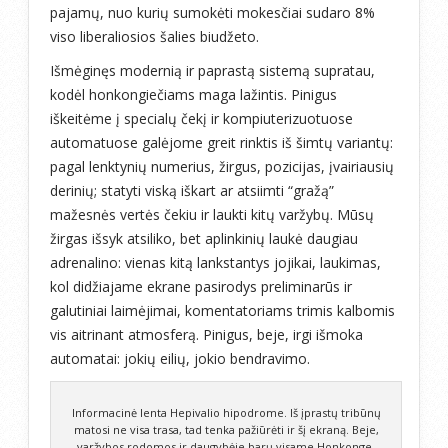
pajamų, nuo kurių sumokėti mokesčiai sudaro 8%
viso liberaliosios šalies biudžeto.
Išmėginęs modernią ir paprastą sistemą supratau,
kodėl honkongiečiams maga lažintis. Pinigus
iškeitėme į specialų čekį ir kompiuterizuotuose
automatuose galėjome greit rinktis iš šimtų variantų:
pagal lenktynių numerius, žirgus, pozicijas, įvairiausių
derinių; statyti viską iškart ar atsiimti “gražą”
mažesnės vertės čekiu ir laukti kitų varžybų. Mūsų
žirgas išsyk atsiliko, bet aplinkinių laukė daugiau
adrenalino: vienas kitą lankstantys jojikai, laukimas,
kol didžiajame ekrane pasirodys preliminarūs ir
galutiniai laimėjimai, komentatoriams trimis kalbomis
vis aitrinant atmosferą. Pinigus, beje, irgi išmoka
automatai: jokių eilių, jokio bendravimo.
Informacinė lenta Hepivalio hipodrome. Iš įprastų tribūnų
matosi ne visa trasa, tad tenka pažiūrėti ir šį ekraną. Beje,
varžybos rodomos ir daugybėje barų visame Honkonge.