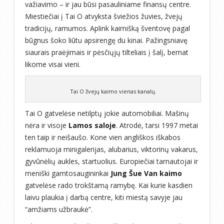
važiavimo – ir jau būsi pasauliniame finansų centre.
Miestiečiai į Tai O atvyksta šviežios žuvies, žvejų
tradicijų, ramumos. Aplink kaimišką šventovę pagal
būgnus šoko liūtu apsirengę du kinai. Pažingsniavę
siaurais praėjimais ir pėsčiųjų tilteliais į šalį, bemat
likome visai vieni.
Tai O žvejų kaimo vienas kanalų.
Tai O gatvelėse netilptų jokie automobiliai. Mašinų
nėra ir visoje
Lamos saloje
. Atrodė, tarsi 1997 metai
ten taip ir neišaušo. Kone vien angliškos iškabos
reklamuoja minigalerijas, alubarius, viktorinų vakarus,
gyvūnėlių aukles, startuolius. Europiečiai tarnautojai ir
meniški gamtosaugininkai
Jung Šue Van kaimo
gatvelėse rado trokštamą ramybę. Kai kurie kasdien
laivu plaukia į darbą centre, kiti miestą savyje jau
“amžiams užbraukė”.