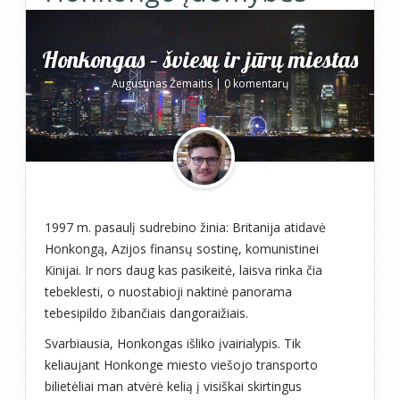
Honkongas – šviesų ir jūrų miestas
Augustinas Žemaitis
|
0 komentarų
1997 m. pasaulį sudrebino žinia: Britanija atidavė
Honkongą, Azijos finansų sostinę, komunistinei
Kinijai. Ir nors daug kas pasikeitė, laisva rinka čia
tebeklesti, o nuostabioji naktinė panorama
tebesipildo žibančiais dangoraižiais.
Svarbiausia, Honkongas išliko įvairialypis. Tik
keliaujant Honkonge miesto viešojo transporto
bilietėliai man atvėrė kelią į visiškai skirtingus