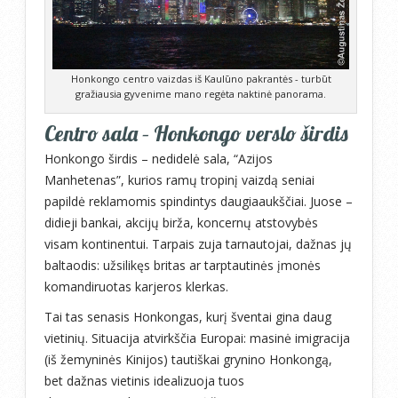
Honkongo centro vaizdas iš Kaulūno pakrantės - turbūt
gražiausia gyvenime mano regėta naktinė panorama.
Centro sala – Honkongo verslo širdis
Honkongo širdis – nedidelė sala, “Azijos
Manhetenas”, kurios ramų tropinį vaizdą seniai
papildė reklamomis spindintys daugiaaukščiai. Juose –
didieji bankai, akcijų birža, koncernų atstovybės
visam kontinentui. Tarpais zuja tarnautojai, dažnas jų
baltaodis: užsilikęs britas ar tarptautinės įmonės
komandiruotas karjeros klerkas.
Tai tas senasis Honkongas, kurį šventai gina daug
vietinių. Situacija atvirkščia Europai: masinė imigracija
(iš žemyninės Kinijos) tautiškai grynino Honkongą,
bet dažnas vietinis idealizuoja tuos