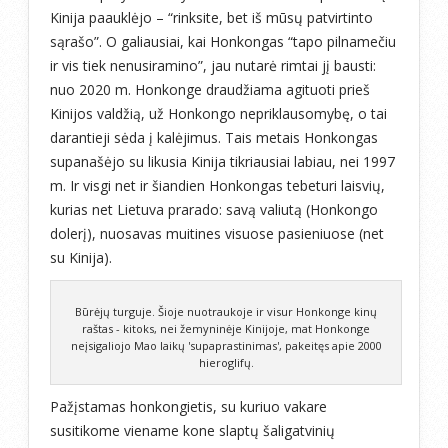
Kinija paauklėjo – “rinksite, bet iš mūsų patvirtinto
sąrašo”. O galiausiai, kai Honkongas “tapo pilnamečiu
ir vis tiek nenusiramino”, jau nutarė rimtai jį bausti:
nuo 2020 m. Honkonge draudžiama agituoti prieš
Kinijos valdžią, už Honkongo nepriklausomybę, o tai
darantieji sėda į kalėjimus. Tais metais Honkongas
supanašėjo su likusia Kinija tikriausiai labiau, nei 1997
m. Ir visgi net ir šiandien Honkongas tebeturi laisvių,
kurias net Lietuva prarado: savą valiutą (Honkongo
dolerį), nuosavas muitines visuose pasieniuose (net
su Kinija).
Būrėjų turguje. Šioje nuotraukoje ir visur Honkonge kinų
raštas - kitoks, nei žemyninėje Kinijoje, mat Honkonge
neįsigaliojo Mao laikų 'supaprastinimas', pakeitęs apie 2000
hieroglifų.
Pažįstamas honkongietis, su kuriuo vakare
susitikome viename kone slaptų šaligatvinių