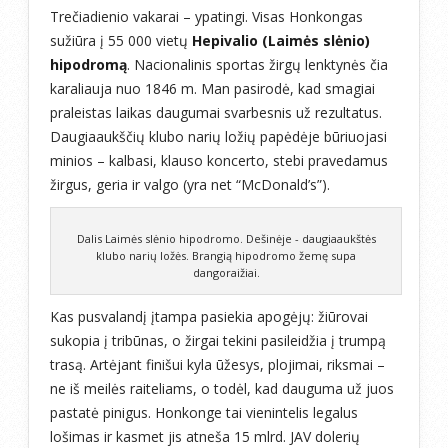
Trečiadienio vakarai – ypatingi. Visas Honkongas
sužiūra į 55 000 vietų
Hepivalio (Laimės slėnio)
hipodromą
. Nacionalinis sportas žirgų lenktynės čia
karaliauja nuo 1846 m. Man pasirodė, kad smagiai
praleistas laikas daugumai svarbesnis už rezultatus.
Daugiaaukščių klubo narių ložių papėdėje būriuojasi
minios – kalbasi, klauso koncerto, stebi pravedamus
žirgus, geria ir valgo (yra net “McDonald’s”).
Dalis Laimės slėnio hipodromo. Dešinėje - daugiaaukštės
klubo narių ložės. Brangią hipodromo žemę supa
dangoraižiai.
Kas pusvalandį įtampa pasiekia apogėjų: žiūrovai
sukopia į tribūnas, o žirgai tekini pasileidžia į trumpą
trasą. Artėjant finišui kyla ūžesys, plojimai, riksmai –
ne iš meilės raiteliams, o todėl, kad dauguma už juos
pastatė pinigus. Honkonge tai vienintelis legalus
lošimas ir kasmet jis atneša 15 mlrd. JAV dolerių