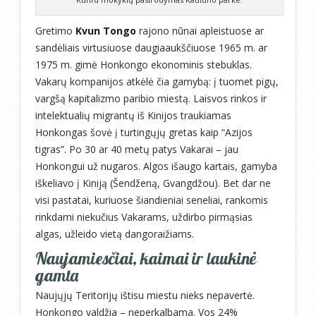
Gretimo
Kvun Tongo
rajono nūnai apleistuose ar
sandėliais virtusiuose daugiaaukščiuose 1965 m. ar
1975 m. gimė Honkongo ekonominis stebuklas.
Vakarų kompanijos atkėlė čia gamybą: į tuomet pigų,
vargšą kapitalizmo paribio miestą. Laisvos rinkos ir
intelektualių migrantų iš Kinijos traukiamas
Honkongas šovė į turtingųjų gretas kaip “Azijos
tigras”. Po 30 ar 40 metų patys Vakarai – jau
Honkongui už nugaros. Algos išaugo kartais, gamyba
iškeliavo į Kiniją (Šendženą, Gvangdžou). Bet dar ne
visi pastatai, kuriuose šiandieniai seneliai, rankomis
rinkdami niekučius Vakarams, uždirbo pirmąsias
algas, užleido vietą dangoraižiams.
Naujamiesčiai, kaimai ir laukinė
gamta
Naujųjų Teritorijų ištisu miestu nieks nepavertė.
Honkongo valdžia – neperkalbama. Vos 24%