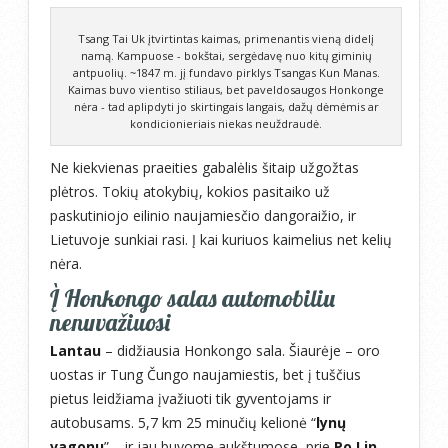
Tsang Tai Uk įtvirtintas kaimas, primenantis vieną didelį
namą. Kampuose - bokštai, sergėdavę nuo kitų giminių
antpuolių. ~1847 m. jį fundavo pirklys Tsangas Kun Manas.
Kaimas buvo vientiso stiliaus, bet paveldosaugos Honkonge
nėra - tad aplipdyti jo skirtingais langais, dažų dėmėmis ar
kondicionieriais niekas neuždraudė.
Ne kiekvienas praeities gabalėlis šitaip užgožtas
plėtros. Tokių atokybių, kokios pasitaiko už
paskutiniojo eilinio naujamiesčio dangoraižio, ir
Lietuvoje sunkiai rasi. Į kai kuriuos kaimelius net kelių
nėra.
Į Honkongo salas automobiliu
nenuvažiuosi
Lantau
– didžiausia Honkongo sala. Šiaurėje – oro
uostas ir Tung Čungo naujamiestis, bet į tuščius
pietus leidžiama įvažiuoti tik gyventojams ir
autobusams. 5,7 km 25 minučių kelionė “
lynų
vagonu
” – ir jau buvome aukštumose, prie
Po Lin