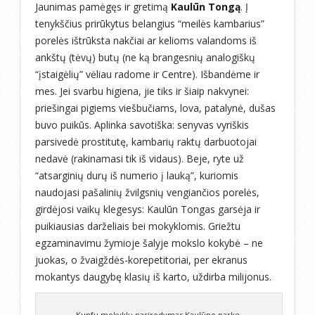
Jaunimas pamėgęs ir gretimą
Kaulūn Tongą
. Į
tenykščius prirūkytus belangius “meilės kambarius”
porelės ištrūksta nakčiai ar kelioms valandoms iš
ankštų (tėvų) butų (ne ką brangesnių analogiškų
“įstaigėlių” vėliau radome ir Centre). Išbandėme ir
mes. Jei svarbu higiena, jie tiks ir šiaip nakvynei:
priešingai pigiems viešbučiams, lova, patalynė, dušas
buvo puikūs. Aplinka savotiška: senyvas vyriškis
parsivedė prostitutę, kambarių raktų darbuotojai
nedavė (rakinamasi tik iš vidaus). Beje, ryte už
“atsarginių durų iš numerio į lauką”, kuriomis
naudojasi pašalinių žvilgsnių vengiančios porelės,
girdėjosi vaikų klegesys: Kaulūn Tongas garsėja ir
puikiausias darželiais bei mokyklomis. Griežtu
egzaminavimu žymioje šalyje mokslo kokybė – ne
juokas, o žvaigždės-korepetitoriai, per ekranus
mokantys daugybę klasių iš karto, uždirba milijonus.
Kunfu mokyklų pasirodymas Kaulūno parke.