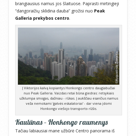
brangiausius namus jos šlaituose. Paprasti mirtingieji
“dangoraižių sklidina dauba” grožisi nuo
Peak
Galleria prekybos centro
.
Į Viktorijos kalvą kopiantys Honkongo centro daugiabučiai
nuo Peak Galleria. Vaizdas retai būna giedras: retsykiais
užklumpa smogas, dažniau - rūkas. Į aukščiau esančius namus
veža nemokami 'gatvės eskalatoriai' - dar viena įdomi
Honkongo viešojo transporto rūšis.
Kaulūnas – Honkongo raumenys
Tačiau labiausiai mane užbūrė Centro panorama iš