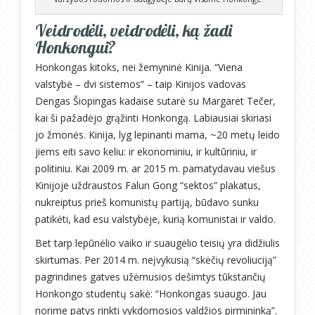
Veidrodėli, veidrodėli, ką žadi
Honkongui?
Honkongas kitoks, nei žemyninė Kinija. “Viena
valstybė – dvi sistemos” – taip Kinijos vadovas
Dengas Šiopingas kadaise sutarė su Margaret Tečer,
kai ši pažadėjo grąžinti Honkongą. Labiausiai skiriasi
jo žmonės. Kinija, lyg lepinanti mama, ~20 metų leido
jiems eiti savo keliu: ir ekonominiu, ir kultūriniu, ir
politiniu. Kai 2009 m. ar 2015 m. pamatydavau viešus
Kinijoje uždraustos Falun Gong “sektos” plakatus,
nukreiptus prieš komunistų partiją, būdavo sunku
patikėti, kad esu valstybėje, kurią komunistai ir valdo.
Bet tarp lepūnėlio vaiko ir suaugėlio teisių yra didžiulis
skirtumas. Per 2014 m. neįvykusią “skėčių revoliuciją”
pagrindines gatves užėmusios dešimtys tūkstančių
Honkongo studentų sakė: “Honkongas suaugo. Jau
norime patys rinkti vykdomosios valdžios pirmininką”.