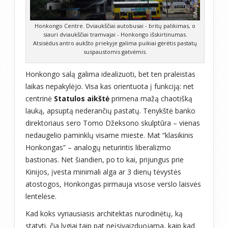
Honkongo Centre. Dviaukščiai autobusai - britų palikimas, o
siauri dviaukščiai tramvajai - Honkongo išskirtinumas.
Atsisėdus antro aukšto priekyje galima puikiai gėrėtis pastatų
suspaustomis gatvėmis.
Honkongo salą galima idealizuoti, bet ten praleistas
laikas nepakylėjo. Visa kas orientuota į funkciją: net
centrinė
Statulos aikštė
primena mažą chaotišką
lauką, apsuptą nederančių pastatų. Tenykštė banko
direktoriaus sero Tomo Džeksono skulptūra – vienas
nedaugelio paminklų visame mieste. Mat “klasikinis
Honkongas” – analogų neturintis liberalizmo
bastionas. Net šiandien, po to kai, prijungus prie
Kinijos, įvesta minimali alga ar 3 dienų tėvystės
atostogos, Honkongas pirmauja visose verslo laisvės
lentelėse.
Kad koks vyriausiasis architektas nurodinėtų, ką
statyti, čia lygiai taip pat neįsivaizduojama, kaip kad