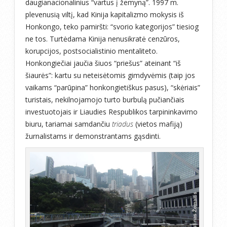
daugianacionalinius “vartus į žemyną”. 1997 m.
plevenusią viltį, kad Kinija kapitalizmo mokysis iš
Honkongo, teko pamiršti: “svorio kategorijos” tiesiog
ne tos. Turtėdama Kinija nenusikratė cenzūros,
korupcijos, postsocialistinio mentaliteto.
Honkongiečiai jaučia šiuos “priešus” ateinant “iš
šiaurės”: kartu su neteisėtomis gimdyvėmis (taip jos
vaikams “parūpina” honkongietiškus pasus), “skėriais”
turistais, nekilnojamojo turto burbulą pučiančiais
investuotojais ir Liaudies Respublikos tarpininkavimo
biuru, tariamai samdančiu
triadus
(vietos mafiją)
žurnalistams ir demonstrantams gąsdinti.