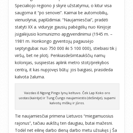
Specialiojo regiono ji skyrė užstatymui, o kitur visa
saugoma it “po senovei”. Kaimai be automobilių,
vienuolynai, paplūdimiai. “Naujamiesčiai”, pradėti
statyti XX a. viduryje gausių pabėgėlių nuo Kinijoje
įsigalėjusio komunizmo apgyvendinimui (1945 m. –
1981 m. Honkongo gyventojų pagausėjo
septyngubai: nuo 750 000 iki 5 100 000), stiebiasi tik į
viršų, bet ne plotį. Penkiasdešimtaukščių namų
kolonijas, suspiestas aplink metro stotį/prekybos
centrą, it kas nupjovęs būtų: jos baigiasi, prasideda
kalvota žaluma.
Vaizdas iš Ngong Pingo lynų keltuvo. Ček Lap Koko oro
uostas (kairėje) ir Tung Čungo naujamiestis (dešinėje), supami
kalvotų miškų ir jūros.
Tie naujamiesčiai primena Lietuvos “miegamuosius
rajonus”, tačiau aukštų ten daugiau, butai mažesni.
Todėl net eilinę darbo dieną darbo metu užsukęs į Ša