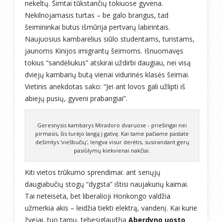
nekeltų. Šimtai tūkstančių tokiuose gyvena.
Nekilnojamasis turtas – be galo brangus, tad
šeimininkai butus išmūrija pertvarų labirintais.
Naujuosius kambarėlius siūlo studentams, turistams,
jaunoms Kinijos imigrantų šeimoms. Išnuomavęs
tokius “sandėliukus” atskirai uždirbi daugiau, nei visą
dviejų kambarių butą vienai vidurinės klasės šeimai.
Vietinis anekdotas sako: “Jei ant lovos gali užlipti iš
abiejų pusių, gyveni prabangiai”.
Geresnysis kambarys Miradoro dvaruose - priešingai nei
pirmasis, šis turėjo langą į gatvę. Kai tame pačiame pastate
dešimtys 'viešbučių', lengva visur derėtis, susirandant gerų
pasiūlymų kiekvienai nakčiai.
Kiti vietos trūkumo sprendimai: ant senųjų
daugiabučių stogų “dygsta” ištisi naujakurių kaimai.
Tai neteisėta, bet liberalioji Honkongo valdžia
užmerkia akis – leidžia tiekti elektrą, vandenį. Kai kurie
žvejai, tuo tarpu, tebesiglaudžia
Aberdyno uosto