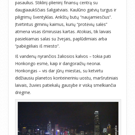
pasaulius. Stiklinį-plieninį finansų centrą su
daugiaaukščiais šaligatviais. Kaulūno gatvių turgus ir
piligrimų šventyklas. Ankštų butų “naujamiesčius”.
Įtvirtintus giminių kaimus, kurių “protėvių salės”
atmena visas išmirusias kartas. Atokias, tik laivais
pasiekiamas salas su žvejais, paplūdimiais arba
“pabėgėliais iš miesto”.
Iš vandenų nyrančios žaliosios kalvos – tokia pati
Honkongo esmė, kaip ir dangoraižių neonai.
Honkongas – vis dar jūrų miestas, su ketvirtu
didžiausiu planetos konteineriniu uostu, maršrutiniais
laivais, žuvies patiekalų gausybe ir viską smelkiančia
drėgme.