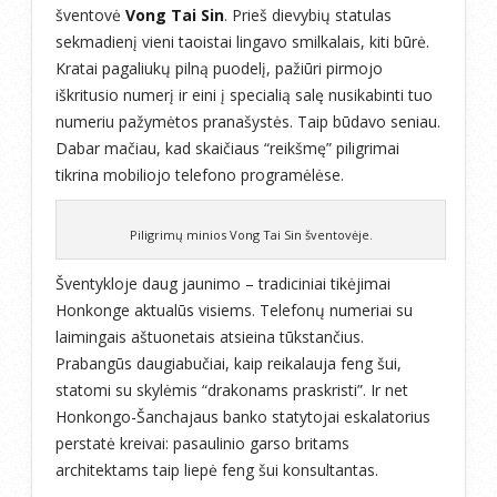
šventovė
Vong Tai Sin
. Prieš dievybių statulas
sekmadienį vieni taoistai lingavo smilkalais, kiti būrė.
Kratai pagaliukų pilną puodelį, pažiūri pirmojo
iškritusio numerį ir eini į specialią salę nusikabinti tuo
numeriu pažymėtos pranašystės. Taip būdavo seniau.
Dabar mačiau, kad skaičiaus “reikšmę” piligrimai
tikrina mobiliojo telefono programėlėse.
Piligrimų minios Vong Tai Sin šventovėje.
Šventykloje daug jaunimo – tradiciniai tikėjimai
Honkonge aktualūs visiems. Telefonų numeriai su
laimingais aštuonetais atsieina tūkstančius.
Prabangūs daugiabučiai, kaip reikalauja feng šui,
statomi su skylėmis “drakonams praskristi”. Ir net
Honkongo-Šanchajaus banko statytojai eskalatorius
perstatė kreivai: pasaulinio garso britams
architektams taip liepė feng šui konsultantas.