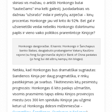
skiriasi vis mažiau, o ankšti Honkongo butai
“tautiečiams” ima kelti gailestį. Juodadarbiais vis
dažniau “užsirašo” indai ir pietryčių azijiečiai – kinų
procentas Honkonge jau vėl krito iki 92%. Bet gal ir
užsienietiški veidai nebeliks Honkongo išskirtinumu:
paplis ir vieno vaiko politikos prarentintoje Kinijoje?
Honkongo dangoraižiai. Iš kairės: Honkongo ir Šanchajaus
banko štabas, daugiabutis prabangiame Vakarų Kaulūno
rajone (su feng šui gerinančia skyle) ir Bank of China pastatas
(jo feng šui dėl aštrių kampų itin blogas).
Netikiu, kad Honkongas bus dramatiškai sugriautas:
šiandienos Kinija per daug pragmatiška, ir rinkų
pasitikėjimas jai svarbus. Tikėtinesnės kitų pesimistų
prognozės: Honkongas iš lėto paskęs užmarštin,
visomis prasmėmis tapęs eiliniu Kinijos provincijos
miestu (vos 300 km spinduliu Kinijoje jau užgimė
keturi už Honkongą didesni milžinmiesčiai –
Gvangdžou, Šendženas, Dunkunas ir Fošanas
).