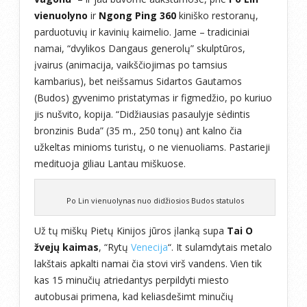
vienuolyno
ir
Ngong Ping 360
kiniško restoranų,
parduotuvių ir kavinių kaimelio. Jame – tradiciniai
namai, “dvylikos Dangaus generolų” skulptūros,
įvairus (animacija, vaikščiojimas po tamsius
kambarius), bet neišsamus Sidartos Gautamos
(Budos) gyvenimo pristatymas ir figmedžio, po kuriuo
jis nušvito, kopija. “Didžiausias pasaulyje sėdintis
bronzinis Buda” (35 m., 250 tonų) ant kalno čia
užkeltas minioms turistų, o ne vienuoliams. Pastarieji
medituoja giliau Lantau miškuose.
Po Lin vienuolynas nuo didžiosios Budos statulos
Už tų miškų Pietų Kinijos jūros įlanką supa
Tai O
žvejų kaimas
, “Rytų
Venecija
“. It sulamdytais metalo
lakštais apkalti namai čia stovi virš vandens. Vien tik
kas 15 minučių atriedantys perpildyti miesto
autobusai primena, kad keliasdešimt minučių