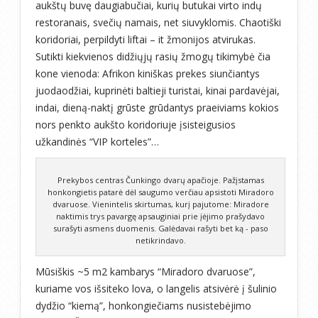
aukštų buvę daugiabučiai, kurių butukai virto indų
restoranais, svečių namais, net siuvyklomis. Chaotiški
koridoriai, perpildyti liftai – it žmonijos atvirukas.
Sutikti kiekvienos didžiųjų rasių žmogų tikimybė čia
kone vienoda: Afrikon kiniškas prekes siunčiantys
juodaodžiai, kuprinėti baltieji turistai, kinai pardavėjai,
indai, dieną-naktį grūste grūdantys praeiviams kokios
nors penkto aukšto koridoriuje įsisteigusios
užkandinės “VIP korteles”…
Prekybos centras Čunkingo dvarų apačioje. Pažįstamas
honkongietis patarė dėl saugumo verčiau apsistoti Miradoro
dvaruose. Vienintelis skirtumas, kurį pajutome: Miradore
naktimis trys pavargę apsauginiai prie įėjimo prašydavo
surašyti asmens duomenis. Galėdavai rašyti bet ką - paso
netikrindavo.
Mūsiškis ~5 m2 kambarys “Miradoro dvaruose”,
kuriame vos išsiteko lova, o langelis atsivėrė į šulinio
dydžio “kiemą”, honkongiečiams nusistebėjimo