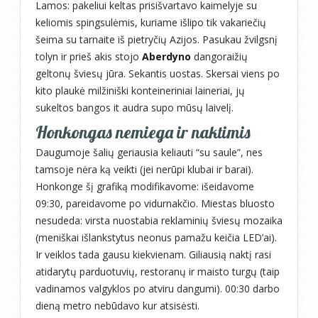
Lamos: pakeliui keltas prisišvartavo kaimelyje su
keliomis spingsulėmis, kuriame išlipo tik vakariečių
šeima su tarnaite iš pietryčių Azijos. Pasukau žvilgsnį
tolyn ir prieš akis stojo
Aberdyno
dangoraižių
geltonų šviesų jūra. Sekantis uostas. Skersai viens po
kito plaukė milžiniški konteineriniai laineriai, jų
sukeltos bangos it audra supo mūsų laivelį.
Honkongas nemiega ir naktimis
Daugumoje šalių geriausia keliauti “su saule”, nes
tamsoje nėra ką veikti (jei nerūpi klubai ir barai).
Honkonge šį grafiką modifikavome: išeidavome
09:30, pareidavome po vidurnakčio. Miestas bluosto
nesudeda: virsta nuostabia reklaminių šviesų mozaika
(meniškai išlankstytus neonus pamažu keičia LED’ai).
Ir veiklos tada gausu kiekvienam. Giliausią naktį rasi
atidarytų parduotuvių, restoranų ir maisto turgų (taip
vadinamos valgyklos po atviru dangumi). 00:30 darbo
dieną metro nebūdavo kur atsisėsti.