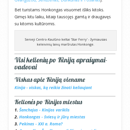
Bet turistams Honkongas visuomet išliks kitoks.
Gimęs kitu laiku, kitaip tausojęs gamtą ir draugavęs
su kitomis kultūromis.
Senieji Centro-Kaulūno keltai 'Star Ferry' - žymiausias
keleivinių laivų maršrutas Honkonge.
Visi kelionių po Kiniją aprašymai-
vadovai
Viskas apie Kiniją viename
Kinija - viskas, ką reikia žinoti keliaujant
Kelionės po Kinijos miestus
1.
Šanchajus - Kinijos variklis
2.
Honkongas - šviesų ir jūrų miestas
3.
Pekinas - XXI a. Roma?