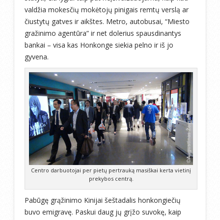
valdžia mokesčių mokėtojų pinigais remtų verslą ar
čiustytų gatves ir aikštes. Metro, autobusai, “Miesto
gražinimo agentūra” ir net dolerius spausdinantys
bankai – visa kas Honkonge siekia pelno ir iš jo
gyvena.
Centro darbuotojai per pietų pertrauką masiškai kerta vietinį
prekybos centrą.
Pabūgę grąžinimo Kinijai šeštadalis honkongiečių
buvo emigravę. Paskui daug jų grįžo suvokę, kaip