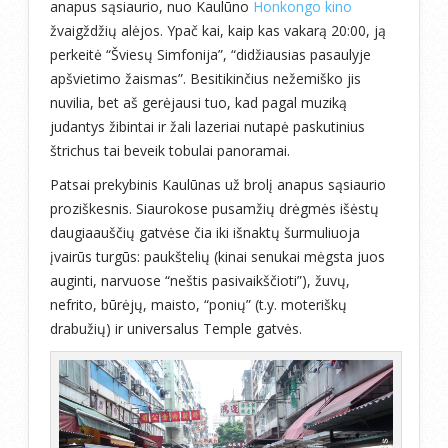
anapus sąsiaurio, nuo Kaulūno
Honkongo kino
žvaigždžių alėjos. Ypač kai, kaip kas vakarą 20:00, ją
perkeitė “Šviesų Simfonija”, “didžiausias pasaulyje
apšvietimo žaismas”. Besitikinčius nežemiško jis
nuvilia, bet aš gerėjausi tuo, kad pagal muziką
judantys žibintai ir žali lazeriai nutapė paskutinius
štrichus tai beveik tobulai panoramai.
Patsai prekybinis Kaulūnas už brolį anapus sąsiaurio
proziškesnis. Siaurokose pusamžių drėgmės išėstų
daugiaauščių gatvėse čia iki išnaktų šurmuliuoja
įvairūs turgūs: paukštelių (kinai senukai mėgsta juos
auginti, narvuose “neštis pasivaikščioti”), žuvų,
nefrito, būrėjų, maisto, “ponių” (t.y. moteriškų
drabužių) ir universalus Temple gatvės.