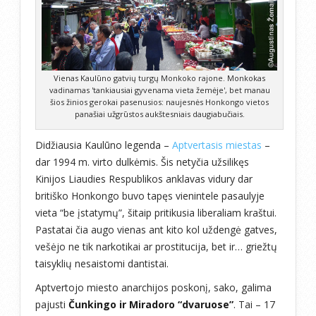
Vienas Kaulūno gatvių turgų Monkoko rajone. Monkokas
vadinamas 'tankiausiai gyvenama vieta žemėje', bet manau
šios žinios gerokai pasenusios: naujesnės Honkongo vietos
panašiai užgrūstos aukštesniais daugiabučiais.
Didžiausia Kaulūno legenda –
Aptvertasis miestas
–
dar 1994 m. virto dulkėmis. Šis netyčia užsilikęs
Kinijos Liaudies Respublikos anklavas vidury dar
britiško Honkongo buvo tapęs vienintele pasaulyje
vieta “be įstatymų”, šitaip pritikusia liberaliam kraštui.
Pastatai čia augo vienas ant kito kol uždengė gatves,
vešėjo ne tik narkotikai ar prostitucija, bet ir… griežtų
taisyklių nesaistomi dantistai.
Aptvertojo miesto anarchijos poskonį, sako, galima
pajusti
Čunkingo ir Miradoro “dvaruose”
. Tai – 17