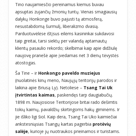
Tino naujamiesčio pereinamus kiemus buvau
apsuptas zujančių žmonių tuntų. Vienas smagiausių
dalykų Honkonge buvo pajusti tą atmosferą,
nesustabdomą šurmulį, liberalizmo dvasią.
Parduotuvėlėse ištįsus eilėms kasininkai sukdavosi
taip greitai, tarsi siektų per valandą aptarnautų
klientų pasaulio rekordo; skelbimai kaip apie didžiulę
naujovę pranešė apie įvedamas net 3 dienų tėvystės
atostogas.
Ša Tine – ir
Honkongo paveldo muziejus
(nuolatinės kinų meno, Naujųjų teritorijų parodos ir
laikina apie Briusą Ly). Netoliese –
Tsang Tai Uk
įtvirtintas kaimas
, paskendęs tarp daugiabučių.
1898 m. Naujosiose Teritorijose britai rado dešimtis
tokių kaimų, pavaldžių skirtingoms hakų giminėms. Ir
jie išliko ligi šiol. Kaip dera, Tsang Tai Uko kaimiečiai
ankstesniąsias Tsangų kartas pagerbia
protėvių
salėje
, kurioje jų nuotraukos prieinamos ir turistams.