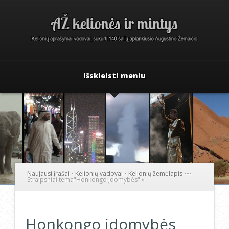
Išskleisti meniu
Naujausi įrašai
•
Kelionių vadovai
•
Kelionių žemėlapis
•
•
•
Straipsniai tema
"
Honkongo įdomybės"
»
Honkongo įdomybės