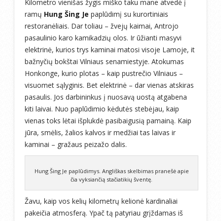
Kilometro vienišas žygis miško taku mane atvedė į
ramų
Hung Šing Je
paplūdimį su kurortiniais
restoranėliais. Dar toliau – žvejų kaimai, Antrojo
pasaulinio karo kamikadzių olos. Ir ūžianti masyvi
elektrinė, kurios trys kaminai matosi visoje Lamoje, it
bažnyčių bokštai Vilniaus senamiestyje. Atokumas
Honkonge, kurio plotas – kaip pustrečio Vilniaus –
visuomet sąlyginis. Bet elektrinė – dar vienas atskiras
pasaulis. Jos darbininkus į nuosavą uostą atgabena
kiti laivai. Nuo paplūdimio kėdutės stebėjau, kaip
vienas toks lėtai išplukdė pasibaigusią pamainą. Kaip
jūra, smėlis, žalios kalvos ir medžiai tas laivas ir
kaminai – gražaus peizažo dalis.
Hung Šing Je paplūdimys. Angliškas skelbimas pranešė apie
čia vyksiančią stačiatikių šventę.
Žavu, kaip vos kelių kilometrų kelionė kardinaliai
pakeičia atmosferą. Ypač tą patyriau grįždamas iš