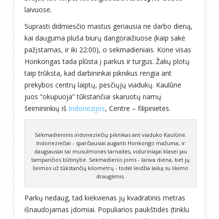
laivuose.
Suprasti didmiesčio mastus geriausia ne darbo dieną,
kai dauguma pluša biurų dangoraižiuose (kaip sakė
pažįstamas, ir iki 22:00), o sekmadieniais. Kone visas
Honkongas tada plūsta į parkus ir turgus. Žalių plotų
taip trūksta, kad darbininkai piknikus rengia ant
prekybos centrų laiptų, pėsčiųjų viadukų. Kaulūne
juos “okupuoja” tūkstančiai skaruotų namų
šeimininkių iš
Indonezijos
, Centre – filipinietės.
Sekmadieninis indoneziečių piknikas ant viaduko Kaulūne.
Indoneziečiai - sparčiausiai auganti Honkongo mažuma, ir
daugiausiai tai musulmonės tarnaitės, viduriniajai klasei jau
tampančios būtinybe. Sekmadienis joms - laisva diena, bet jų
šeimos už tūkstančių kilometrų - todėl leidžia laiką su likimo
draugėmis.
Parkų nedaug, tad kiekvienas jų kvadratinis metras
išnaudojamas įdomiai. Populiarios paukštidės (tinklu