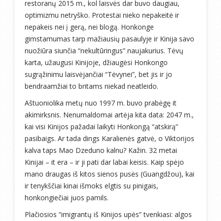
restoranų 2015 m., kol laisvės dar buvo daugiau,
optimizmu netryško. Protestai nieko nepakeitė ir
nepakeis nei į gerą, nei blogą. Honkonge
gimstamumas tarp mažiausių pasaulyje ir Kinija savo
nuožiūra siunčia “nekultūringus” naujakurius. Tėvų
karta, užaugusi Kinijoje, džiaugėsi Honkongo
sugrąžinimu laisvėjančiai “Tėvynei”, bet jis ir jo
bendraamžiai to britams niekad neatleido.
Aštuoniolika metų nuo 1997 m. buvo prabėgę it
akimirksnis. Nenumaldomai artėja kita data: 2047 m.,
kai visi Kinijos pažadai laikyti Honkongą “atskirą”
pasibaigs. Ar tada dings Karalienės gatvė, o Viktorijos
kalva taps Mao Dzeduno kalnu? Kažin. 32 metai
Kinijai – it era – ir ji pati dar labai keisis. Kaip spėjo
mano draugas iš kitos sienos pusės (Guangdžou), kai
ir tenykščiai kinai išmoks elgtis su pinigais,
honkongiečiai juos pamils.
Plačiosios “imigrantų iš Kinijos upės” tvenkiasi: algos