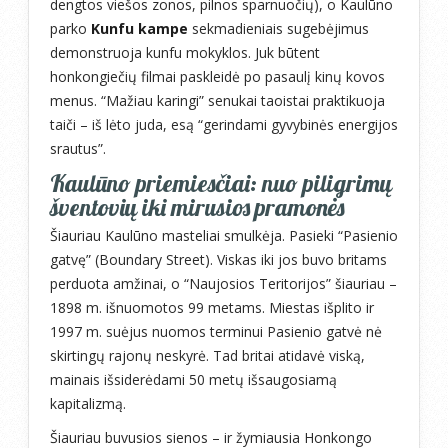
dengtos viešos zonos, pilnos sparnuočių), o Kaulūno
parko
Kunfu kampe
sekmadieniais sugebėjimus
demonstruoja kunfu mokyklos. Juk būtent
honkongiečių filmai paskleidė po pasaulį kinų kovos
menus. “Mažiau karingi” senukai taoistai praktikuoja
taiči – iš lėto juda, esą “gerindami gyvybinės energijos
srautus”.
Kaulūno priemiesčiai: nuo piligrimų
šventovių iki mirusios pramonės
Šiauriau Kaulūno masteliai smulkėja. Pasieki “Pasienio
gatvę” (Boundary Street). Viskas iki jos buvo britams
perduota amžinai, o “Naujosios Teritorijos” šiauriau –
1898 m. išnuomotos 99 metams. Miestas išplito ir
1997 m. suėjus nuomos terminui Pasienio gatvė nė
skirtingų rajonų neskyrė. Tad britai atidavė viską,
mainais išsiderėdami 50 metų išsaugosiamą
kapitalizmą.
Šiauriau buvusios sienos – ir žymiausia Honkongo