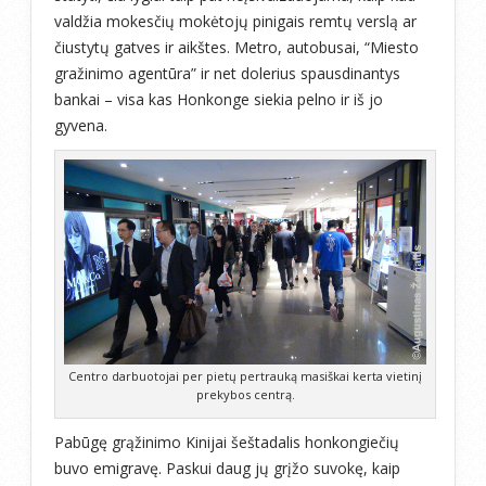
valdžia mokesčių mokėtojų pinigais remtų verslą ar
čiustytų gatves ir aikštes. Metro, autobusai, “Miesto
gražinimo agentūra” ir net dolerius spausdinantys
bankai – visa kas Honkonge siekia pelno ir iš jo
gyvena.
Centro darbuotojai per pietų pertrauką masiškai kerta vietinį
prekybos centrą.
Pabūgę grąžinimo Kinijai šeštadalis honkongiečių
buvo emigravę. Paskui daug jų grįžo suvokę, kaip