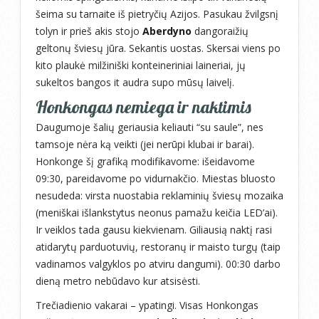
šeima su tarnaite iš pietryčių Azijos. Pasukau žvilgsnį
tolyn ir prieš akis stojo
Aberdyno
dangoraižių
geltonų šviesų jūra. Sekantis uostas. Skersai viens po
kito plaukė milžiniški konteineriniai laineriai, jų
sukeltos bangos it audra supo mūsų laivelį.
Honkongas nemiega ir naktimis
Daugumoje šalių geriausia keliauti “su saule”, nes
tamsoje nėra ką veikti (jei nerūpi klubai ir barai).
Honkonge šį grafiką modifikavome: išeidavome
09:30, pareidavome po vidurnakčio. Miestas bluosto
nesudeda: virsta nuostabia reklaminių šviesų mozaika
(meniškai išlankstytus neonus pamažu keičia LED’ai).
Ir veiklos tada gausu kiekvienam. Giliausią naktį rasi
atidarytų parduotuvių, restoranų ir maisto turgų (taip
vadinamos valgyklos po atviru dangumi). 00:30 darbo
dieną metro nebūdavo kur atsisėsti.
Trečiadienio vakarai – ypatingi. Visas Honkongas