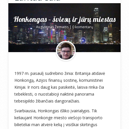
Honkongas – šviesų ir jūrų miestas
Augustinas Žemaitis
|
0 komentarų
1997 m. pasaulį sudrebino žinia: Britanija atidavė
Honkongą, Azijos finansų sostinę, komunistinei
Kinijai. Ir nors daug kas pasikeitė, laisva rinka čia
tebeklesti, o nuostabioji naktinė panorama
tebesipildo žibančiais dangoraižiais.
Svarbiausia, Honkongas išliko įvairialypis. Tik
keliaujant Honkonge miesto viešojo transporto
bilietėliai man atvėrė kelią į visiškai skirtingus