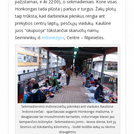
pažįstamas, ir iki 22:00), o sekmadieniais. Kone visas
Honkongas tada plūsta į parkus ir turgus. Žalių plotų
taip trūksta, kad darbininkai piknikus rengia ant
prekybos centrų laiptų, pėsčiųjų viadukų. Kaulūne
juos “okupuoja” tūkstančiai skaruotų namų
šeimininkių iš
Indonezijos
, Centre – filipinietės.
Sekmadieninis indoneziečių piknikas ant viaduko Kaulūne.
Indoneziečiai - sparčiausiai auganti Honkongo mažuma, ir
daugiausiai tai musulmonės tarnaitės, viduriniajai klasei jau
tampančios būtinybe. Sekmadienis joms - laisva diena, bet jų
šeimos už tūkstančių kilometrų - todėl leidžia laiką su likimo
draugėmis.