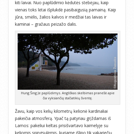
kiti laivai. Nuo paplūdimio kėdutės stebėjau, kaip
vienas toks lėtai išplukdė pasibaigusią pamainą. Kaip
jūra, smėlis, žalios kalvos ir medžiai tas laivas ir
kaminai – gražaus peizažo dalis.
Hung Šing Je paplūdimys. Angliškas skelbimas pranešė apie
čia vyksiančią stačiatikių šventę.
Žavu, kaip vos kelių kilometrų kelionė kardinaliai
pakeičia atmosferą. Ypač tą patyriau grįždamas iš
Lamos: pakeliui keltas prisišvartavo kaimelyje su
keliomis spingsulėmis, kuriame išlipo tik vakariečių