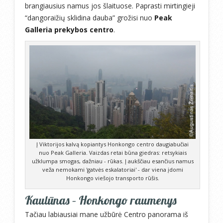
brangiausius namus jos šlaituose. Paprasti mirtingieji
“dangoraižių sklidina dauba” grožisi nuo
Peak
Galleria prekybos centro
.
Į Viktorijos kalvą kopiantys Honkongo centro daugiabučiai
nuo Peak Galleria. Vaizdas retai būna giedras: retsykiais
užklumpa smogas, dažniau - rūkas. Į aukščiau esančius namus
veža nemokami 'gatvės eskalatoriai' - dar viena įdomi
Honkongo viešojo transporto rūšis.
Kaulūnas – Honkongo raumenys
Tačiau labiausiai mane užbūrė Centro panorama iš