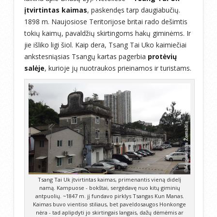
įtvirtintas kaimas
, paskendęs tarp daugiabučių.
1898 m. Naujosiose Teritorijose britai rado dešimtis
tokių kaimų, pavaldžių skirtingoms hakų giminėms. Ir
jie išliko ligi šiol. Kaip dera, Tsang Tai Uko kaimiečiai
ankstesniąsias Tsangų kartas pagerbia
protėvių
salėje
, kurioje jų nuotraukos prieinamos ir turistams.
Tsang Tai Uk įtvirtintas kaimas, primenantis vieną didelį
namą. Kampuose - bokštai, sergėdavę nuo kitų giminių
antpuolių. ~1847 m. jį fundavo pirklys Tsangas Kun Manas.
Kaimas buvo vientiso stiliaus, bet paveldosaugos Honkonge
nėra - tad aplipdyti jo skirtingais langais, dažų dėmėmis ar