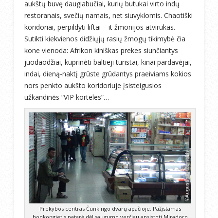
aukštų buvę daugiabučiai, kurių butukai virto indų
restoranais, svečių namais, net siuvyklomis. Chaotiški
koridoriai, perpildyti liftai – it žmonijos atvirukas.
Sutikti kiekvienos didžiųjų rasių žmogų tikimybė čia
kone vienoda: Afrikon kiniškas prekes siunčiantys
juodaodžiai, kuprinėti baltieji turistai, kinai pardavėjai,
indai, dieną-naktį grūste grūdantys praeiviams kokios
nors penkto aukšto koridoriuje įsisteigusios
užkandinės “VIP korteles”…
Prekybos centras Čunkingo dvarų apačioje. Pažįstamas
honkongietis patarė dėl saugumo verčiau apsistoti Miradoro