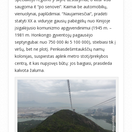
saugoma it “po senovei”. Kaimai be automobilių,
vienuolynai, paplūdimiai. “Naujamiesčiai”, pradėti
statyti XX a. viduryje gausių pabėgėlių nuo Kinijoje
įsigalėjusio komunizmo apgyvendinimui (1945 m. –
1981 m. Honkongo gyventojų pagausėjo
septyngubai: nuo 750 000 iki 5 100 000), stiebiasi tik į
viršų, bet ne plotį. Penkiasdešimtaukščių namų
kolonijas, suspiestas aplink metro stotį/prekybos
centrą, it kas nupjovęs būtų: jos baigiasi, prasideda
kalvota žaluma.