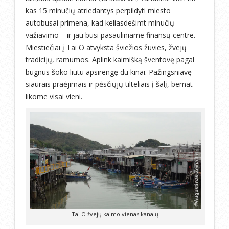
kas 15 minučių atriedantys perpildyti miesto
autobusai primena, kad keliasdešimt minučių
važiavimo – ir jau būsi pasauliniame finansų centre.
Miestiečiai į Tai O atvyksta šviežios žuvies, žvejų
tradicijų, ramumos. Aplink kaimišką šventovę pagal
būgnus šoko liūtu apsirengę du kinai. Pažingsniavę
siaurais praėjimais ir pėsčiųjų tilteliais į šalį, bemat
likome visai vieni.
Tai O žvejų kaimo vienas kanalų.