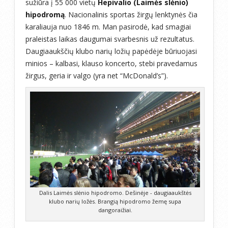
sužiūra į 55 000 vietų
Hepivalio (Laimės slėnio)
hipodromą
. Nacionalinis sportas žirgų lenktynės čia
karaliauja nuo 1846 m. Man pasirodė, kad smagiai
praleistas laikas daugumai svarbesnis už rezultatus.
Daugiaaukščių klubo narių ložių papėdėje būriuojasi
minios – kalbasi, klauso koncerto, stebi pravedamus
žirgus, geria ir valgo (yra net “McDonald’s”).
Dalis Laimės slėnio hipodromo. Dešinėje - daugiaaukštės
klubo narių ložės. Brangią hipodromo žemę supa
dangoraižiai.