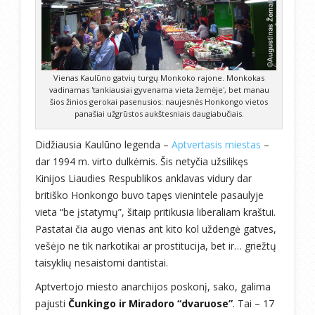
Vienas Kaulūno gatvių turgų Monkoko rajone. Monkokas
vadinamas 'tankiausiai gyvenama vieta žemėje', bet manau
šios žinios gerokai pasenusios: naujesnės Honkongo vietos
panašiai užgrūstos aukštesniais daugiabučiais.
Didžiausia Kaulūno legenda –
Aptvertasis miestas
–
dar 1994 m. virto dulkėmis. Šis netyčia užsilikęs
Kinijos Liaudies Respublikos anklavas vidury dar
britiško Honkongo buvo tapęs vienintele pasaulyje
vieta “be įstatymų”, šitaip pritikusia liberaliam kraštui.
Pastatai čia augo vienas ant kito kol uždengė gatves,
vešėjo ne tik narkotikai ar prostitucija, bet ir… griežtų
taisyklių nesaistomi dantistai.
Aptvertojo miesto anarchijos poskonį, sako, galima
pajusti
Čunkingo ir Miradoro “dvaruose”
. Tai – 17