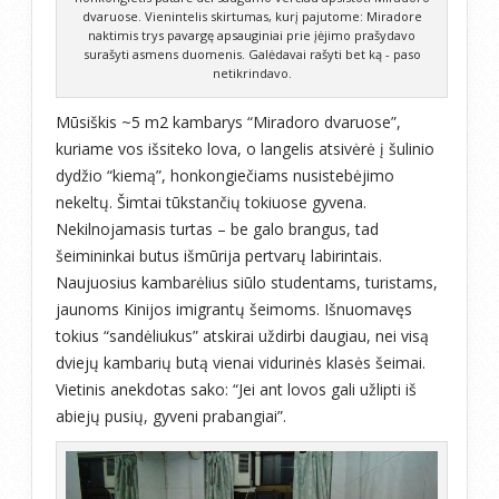
dvaruose. Vienintelis skirtumas, kurį pajutome: Miradore
naktimis trys pavargę apsauginiai prie įėjimo prašydavo
surašyti asmens duomenis. Galėdavai rašyti bet ką - paso
netikrindavo.
Mūsiškis ~5 m2 kambarys “Miradoro dvaruose”,
kuriame vos išsiteko lova, o langelis atsivėrė į šulinio
dydžio “kiemą”, honkongiečiams nusistebėjimo
nekeltų. Šimtai tūkstančių tokiuose gyvena.
Nekilnojamasis turtas – be galo brangus, tad
šeimininkai butus išmūrija pertvarų labirintais.
Naujuosius kambarėlius siūlo studentams, turistams,
jaunoms Kinijos imigrantų šeimoms. Išnuomavęs
tokius “sandėliukus” atskirai uždirbi daugiau, nei visą
dviejų kambarių butą vienai vidurinės klasės šeimai.
Vietinis anekdotas sako: “Jei ant lovos gali užlipti iš
abiejų pusių, gyveni prabangiai”.