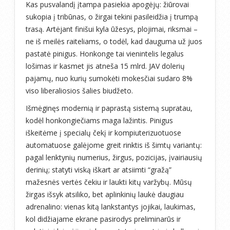
Kas pusvalandį įtampa pasiekia apogėjų: žiūrovai
sukopia į tribūnas, o žirgai tekini pasileidžia į trumpą
trasą. Artėjant finišui kyla ūžesys, plojimai, riksmai –
ne iš meilės raiteliams, o todėl, kad dauguma už juos
pastatė pinigus. Honkonge tai vienintelis legalus
lošimas ir kasmet jis atneša 15 mlrd. JAV dolerių
pajamų, nuo kurių sumokėti mokesčiai sudaro 8%
viso liberaliosios šalies biudžeto.
Išmėginęs modernią ir paprastą sistemą supratau,
kodėl honkongiečiams maga lažintis. Pinigus
iškeitėme į specialų čekį ir kompiuterizuotuose
automatuose galėjome greit rinktis iš šimtų variantų:
pagal lenktynių numerius, žirgus, pozicijas, įvairiausių
derinių; statyti viską iškart ar atsiimti “gražą”
mažesnės vertės čekiu ir laukti kitų varžybų. Mūsų
žirgas išsyk atsiliko, bet aplinkinių laukė daugiau
adrenalino: vienas kitą lankstantys jojikai, laukimas,
kol didžiajame ekrane pasirodys preliminarūs ir