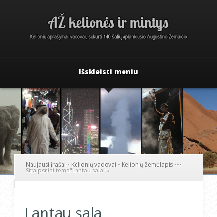
Išskleisti meniu
Naujausi įrašai
•
Kelionių vadovai
•
Kelionių žemėlapis
•
•
•
Straipsniai tema
"
Lantau sala"
»
Lantau sala