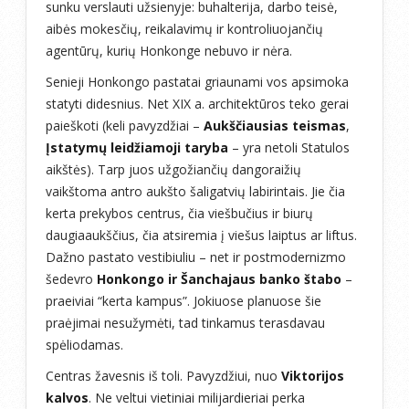
sunku verslauti užsienyje: buhalterija, darbo teisė,
aibės mokesčių, reikalavimų ir kontroliuojančių
agentūrų, kurių Honkonge nebuvo ir nėra.
Senieji Honkongo pastatai griaunami vos apsimoka
statyti didesnius. Net XIX a. architektūros teko gerai
paieškoti (keli pavyzdžiai –
Aukščiausias teismas
,
Įstatymų leidžiamoji taryba
– yra netoli Statulos
aikštės). Tarp juos užgožiančių dangoraižių
vaikštoma antro aukšto šaligatvių labirintais. Jie čia
kerta prekybos centrus, čia viešbučius ir biurų
daugiaaukščius, čia atsiremia į viešus laiptus ar liftus.
Dažno pastato vestibiuliu – net ir postmodernizmo
šedevro
Honkongo ir Šanchajaus banko štabo
–
praeiviai “kerta kampus”. Jokiuose planuose šie
praėjimai nesužymėti, tad tinkamus terasdavau
spėliodamas.
Centras žavesnis iš toli. Pavyzdžiui, nuo
Viktorijos
kalvos
. Ne veltui vietiniai milijardieriai perka