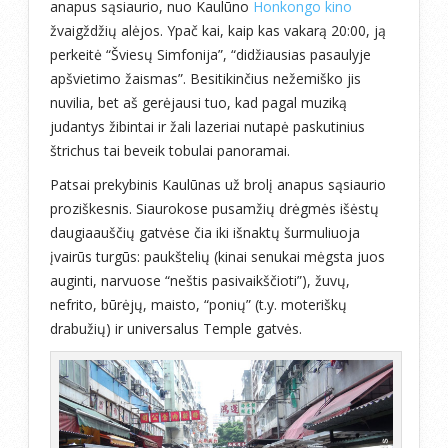
anapus sąsiaurio, nuo Kaulūno
Honkongo kino
žvaigždžių alėjos. Ypač kai, kaip kas vakarą 20:00, ją
perkeitė “Šviesų Simfonija”, “didžiausias pasaulyje
apšvietimo žaismas”. Besitikinčius nežemiško jis
nuvilia, bet aš gerėjausi tuo, kad pagal muziką
judantys žibintai ir žali lazeriai nutapė paskutinius
štrichus tai beveik tobulai panoramai.
Patsai prekybinis Kaulūnas už brolį anapus sąsiaurio
proziškesnis. Siaurokose pusamžių drėgmės išėstų
daugiaauščių gatvėse čia iki išnaktų šurmuliuoja
įvairūs turgūs: paukštelių (kinai senukai mėgsta juos
auginti, narvuose “neštis pasivaikščioti”), žuvų,
nefrito, būrėjų, maisto, “ponių” (t.y. moteriškų
drabužių) ir universalus Temple gatvės.