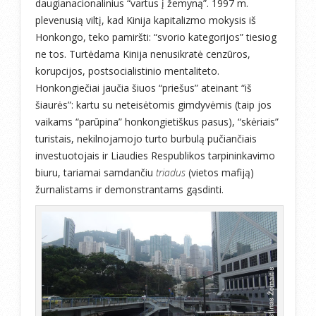
daugianacionalinius “vartus į žemyną”. 1997 m.
plevenusią viltį, kad Kinija kapitalizmo mokysis iš
Honkongo, teko pamiršti: “svorio kategorijos” tiesiog
ne tos. Turtėdama Kinija nenusikratė cenzūros,
korupcijos, postsocialistinio mentaliteto.
Honkongiečiai jaučia šiuos “priešus” ateinant “iš
šiaurės”: kartu su neteisėtomis gimdyvėmis (taip jos
vaikams “parūpina” honkongietiškus pasus), “skėriais”
turistais, nekilnojamojo turto burbulą pučiančiais
investuotojais ir Liaudies Respublikos tarpininkavimo
biuru, tariamai samdančiu
triadus
(vietos mafiją)
žurnalistams ir demonstrantams gąsdinti.