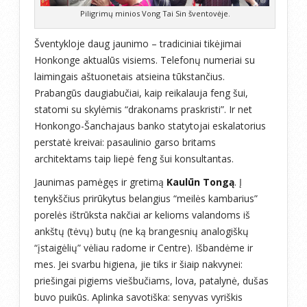
Piligrimų minios Vong Tai Sin šventovėje.
Šventykloje daug jaunimo – tradiciniai tikėjimai
Honkonge aktualūs visiems. Telefonų numeriai su
laimingais aštuonetais atsieina tūkstančius.
Prabangūs daugiabučiai, kaip reikalauja feng šui,
statomi su skylėmis “drakonams praskristi”. Ir net
Honkongo-Šanchajaus banko statytojai eskalatorius
perstatė kreivai: pasaulinio garso britams
architektams taip liepė feng šui konsultantas.
Jaunimas pamėgęs ir gretimą
Kaulūn Tongą
. Į
tenykščius prirūkytus belangius “meilės kambarius”
porelės ištrūksta nakčiai ar kelioms valandoms iš
ankštų (tėvų) butų (ne ką brangesnių analogiškų
“įstaigėlių” vėliau radome ir Centre). Išbandėme ir
mes. Jei svarbu higiena, jie tiks ir šiaip nakvynei:
priešingai pigiems viešbučiams, lova, patalynė, dušas
buvo puikūs. Aplinka savotiška: senyvas vyriškis