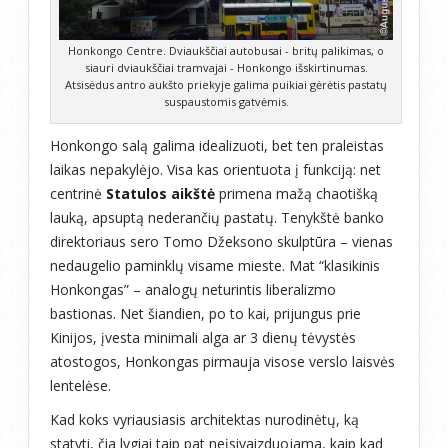
Honkongo Centre. Dviaukščiai autobusai - britų palikimas, o
siauri dviaukščiai tramvajai - Honkongo išskirtinumas.
Atsisėdus antro aukšto priekyje galima puikiai gėrėtis pastatų
suspaustomis gatvėmis.
Honkongo salą galima idealizuoti, bet ten praleistas
laikas nepakylėjo. Visa kas orientuota į funkciją: net
centrinė
Statulos aikštė
primena mažą chaotišką
lauką, apsuptą nederančių pastatų. Tenykštė banko
direktoriaus sero Tomo Džeksono skulptūra – vienas
nedaugelio paminklų visame mieste. Mat “klasikinis
Honkongas” – analogų neturintis liberalizmo
bastionas. Net šiandien, po to kai, prijungus prie
Kinijos, įvesta minimali alga ar 3 dienų tėvystės
atostogos, Honkongas pirmauja visose verslo laisvės
lentelėse.
Kad koks vyriausiasis architektas nurodinėtų, ką
statyti, čia lygiai taip pat neįsivaizduojama, kaip kad