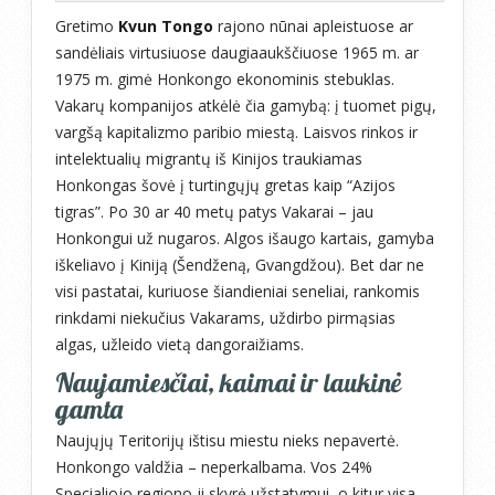
Gretimo
Kvun Tongo
rajono nūnai apleistuose ar
sandėliais virtusiuose daugiaaukščiuose 1965 m. ar
1975 m. gimė Honkongo ekonominis stebuklas.
Vakarų kompanijos atkėlė čia gamybą: į tuomet pigų,
vargšą kapitalizmo paribio miestą. Laisvos rinkos ir
intelektualių migrantų iš Kinijos traukiamas
Honkongas šovė į turtingųjų gretas kaip “Azijos
tigras”. Po 30 ar 40 metų patys Vakarai – jau
Honkongui už nugaros. Algos išaugo kartais, gamyba
iškeliavo į Kiniją (Šendženą, Gvangdžou). Bet dar ne
visi pastatai, kuriuose šiandieniai seneliai, rankomis
rinkdami niekučius Vakarams, uždirbo pirmąsias
algas, užleido vietą dangoraižiams.
Naujamiesčiai, kaimai ir laukinė
gamta
Naujųjų Teritorijų ištisu miestu nieks nepavertė.
Honkongo valdžia – neperkalbama. Vos 24%
Specialiojo regiono ji skyrė užstatymui, o kitur visa