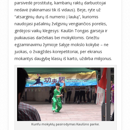
parsivedė prostitutę, kambarių raktų darbuotojai
nedavė (rakinamasi tik iš vidaus). Beje, ryte už
“atsarginių durų iš numerio į lauką”, kuriomis
naudojasi pašalinių žvilgsnių vengiančios porelės,
girdėjosi vaikų klegesys: Kaulūn Tongas garsėja ir
puikiausias darželiais bei mokyklomis. Griežtu
egzaminavimu žymioje šalyje mokslo kokybė – ne
juokas, o žvaigždės-korepetitoriai, per ekranus
mokantys daugybę klasių iš karto, uždirba milijonus.
Kunfu mokyklų pasirodymas Kaulūno parke.