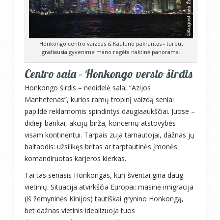
Honkongo centro vaizdas iš Kaulūno pakrantės - turbūt
gražiausia gyvenime mano regėta naktinė panorama.
Centro sala – Honkongo verslo širdis
Honkongo širdis – nedidelė sala, “Azijos
Manhetenas”, kurios ramų tropinį vaizdą seniai
papildė reklamomis spindintys daugiaaukščiai. Juose –
didieji bankai, akcijų birža, koncernų atstovybės
visam kontinentui. Tarpais zuja tarnautojai, dažnas jų
baltaodis: užsilikęs britas ar tarptautinės įmonės
komandiruotas karjeros klerkas.
Tai tas senasis Honkongas, kurį šventai gina daug
vietinių. Situacija atvirkščia Europai: masinė imigracija
(iš žemyninės Kinijos) tautiškai grynino Honkongą,
bet dažnas vietinis idealizuoja tuos