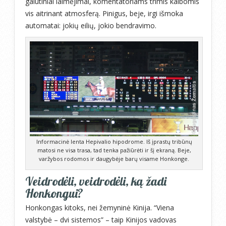
galutiniai laimėjimai, komentatoriams trimis kalbomis
vis aitrinant atmosferą. Pinigus, beje, irgi išmoka
automatai: jokių eilių, jokio bendravimo.
Informacinė lenta Hepivalio hipodrome. Iš įprastų tribūnų
matosi ne visa trasa, tad tenka pažiūrėti ir šį ekraną. Beje,
varžybos rodomos ir daugybėje barų visame Honkonge.
Veidrodėli, veidrodėli, ką žadi
Honkongui?
Honkongas kitoks, nei žemyninė Kinija. “Viena
valstybė – dvi sistemos” – taip Kinijos vadovas