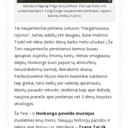
Vaizdas iš Ngong Pingo lynų keltuvo. Ček Lap Koko oro
uostas (kairėje) ir Tung Čungo naujamiestis (dešinėje), supami
kalvotų miškų ir jūros.
Tie naujamiesčiai primena Lietuvos “miegamuosius
rajonus”, tačiau aukštų ten daugiau, butai mažesni.
Todėl net eilinę darbo dieną darbo metu užsukęs į Ša
Tino naujamiesčio pereinamus kiemus buvau
apsuptas zujančių žmonių tuntų. Vienas smagiausių
dalykų Honkonge buvo pajusti tą atmosferą,
nesustabdomą šurmulį, liberalizmo dvasią.
Parduotuvėlėse ištįsus eilėms kasininkai sukdavosi
taip greitai, tarsi siektų per valandą aptarnautų
klientų pasaulio rekordo; skelbimai kaip apie didžiulę
naujovę pranešė apie įvedamas net 3 dienų tėvystės
atostogas.
Ša Tine – ir
Honkongo paveldo muziejus
(nuolatinės kinų meno, Naujųjų teritorijų parodos ir
laikina apie Briusą Ly). Netoliese –
Tsang Tai Uk