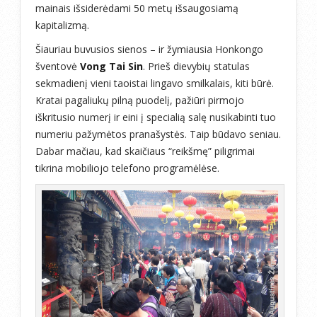
mainais išsiderėdami 50 metų išsaugosiamą
kapitalizmą.
Šiauriau buvusios sienos – ir žymiausia Honkongo
šventovė
Vong Tai Sin
. Prieš dievybių statulas
sekmadienį vieni taoistai lingavo smilkalais, kiti būrė.
Kratai pagaliukų pilną puodelį, pažiūri pirmojo
iškritusio numerį ir eini į specialią salę nusikabinti tuo
numeriu pažymėtos pranašystės. Taip būdavo seniau.
Dabar mačiau, kad skaičiaus “reikšmę” piligrimai
tikrina mobiliojo telefono programėlėse.