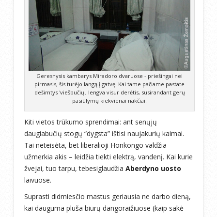
Geresnysis kambarys Miradoro dvaruose - priešingai nei
pirmasis, šis turėjo langą į gatvę. Kai tame pačiame pastate
dešimtys 'viešbučių', lengva visur derėtis, susirandant gerų
pasiūlymų kiekvienai nakčiai.
Kiti vietos trūkumo sprendimai: ant senųjų
daugiabučių stogų “dygsta” ištisi naujakurių kaimai.
Tai neteisėta, bet liberalioji Honkongo valdžia
užmerkia akis – leidžia tiekti elektrą, vandenį. Kai kurie
žvejai, tuo tarpu, tebesiglaudžia
Aberdyno uosto
laivuose.
Suprasti didmiesčio mastus geriausia ne darbo dieną,
kai dauguma pluša biurų dangoraižiuose (kaip sakė