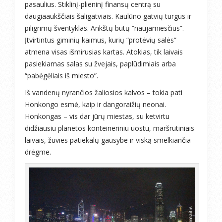
pasaulius. Stiklinį-plieninį finansų centrą su
daugiaaukščiais šaligatviais. Kaulūno gatvių turgus ir
piligrimų šventyklas. Ankštų butų “naujamiesčius”.
Įtvirtintus giminių kaimus, kurių “protėvių salės”
atmena visas išmirusias kartas. Atokias, tik laivais
pasiekiamas salas su žvejais, paplūdimiais arba
“pabėgėliais iš miesto”.
Iš vandenų nyrančios žaliosios kalvos – tokia pati
Honkongo esmė, kaip ir dangoraižių neonai.
Honkongas – vis dar jūrų miestas, su ketvirtu
didžiausiu planetos konteineriniu uostu, maršrutiniais
laivais, žuvies patiekalų gausybe ir viską smelkiančia
drėgme.