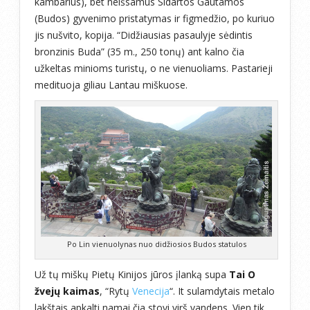
kambarius), bet neišsamus Sidartos Gautamos
(Budos) gyvenimo pristatymas ir figmedžio, po kuriuo
jis nušvito, kopija. “Didžiausias pasaulyje sėdintis
bronzinis Buda” (35 m., 250 tonų) ant kalno čia
užkeltas minioms turistų, o ne vienuoliams. Pastarieji
medituoja giliau Lantau miškuose.
Po Lin vienuolynas nuo didžiosios Budos statulos
Už tų miškų Pietų Kinijos jūros įlanką supa
Tai O
žvejų kaimas
, “Rytų
Venecija
“. It sulamdytais metalo
lakštais apkalti namai čia stovi virš vandens. Vien tik