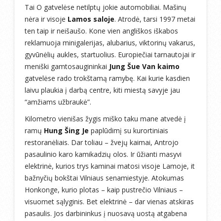
Tai O gatvelėse netilptų jokie automobiliai. Mašinų
nėra ir visoje
Lamos saloje
. Atrodė, tarsi 1997 metai
ten taip ir neišaušo. Kone vien angliškos iškabos
reklamuoja minigalerijas, alubarius, viktorinų vakarus,
gyvūnėlių aukles, startuolius. Europiečiai tarnautojai ir
meniški gamtosaugininkai
Jung Šue Van kaimo
gatvelėse rado trokštamą ramybę. Kai kurie kasdien
laivu plaukia į darbą centre, kiti miestą savyje jau
“amžiams užbraukė”.
Kilometro vienišas žygis miško taku mane atvedė į
ramų
Hung Šing Je
paplūdimį su kurortiniais
restoranėliais. Dar toliau – žvejų kaimai, Antrojo
pasaulinio karo kamikadzių olos. Ir ūžianti masyvi
elektrinė, kurios trys kaminai matosi visoje Lamoje, it
bažnyčių bokštai Vilniaus senamiestyje. Atokumas
Honkonge, kurio plotas – kaip pustrečio Vilniaus –
visuomet sąlyginis. Bet elektrinė – dar vienas atskiras
pasaulis. Jos darbininkus į nuosavą uostą atgabena