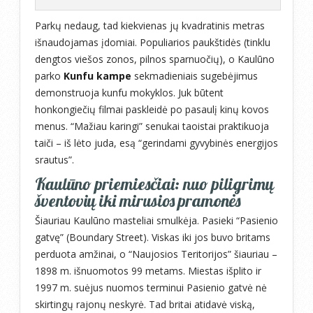
Parkų nedaug, tad kiekvienas jų kvadratinis metras
išnaudojamas įdomiai. Populiarios paukštidės (tinklu
dengtos viešos zonos, pilnos sparnuočių), o Kaulūno
parko
Kunfu kampe
sekmadieniais sugebėjimus
demonstruoja kunfu mokyklos. Juk būtent
honkongiečių filmai paskleidė po pasaulį kinų kovos
menus. “Mažiau karingi” senukai taoistai praktikuoja
taiči – iš lėto juda, esą “gerindami gyvybinės energijos
srautus”.
Kaulūno priemiesčiai: nuo piligrimų
šventovių iki mirusios pramonės
Šiauriau Kaulūno masteliai smulkėja. Pasieki “Pasienio
gatvę” (Boundary Street). Viskas iki jos buvo britams
perduota amžinai, o “Naujosios Teritorijos” šiauriau –
1898 m. išnuomotos 99 metams. Miestas išplito ir
1997 m. suėjus nuomos terminui Pasienio gatvė nė
skirtingų rajonų neskyrė. Tad britai atidavė viską,