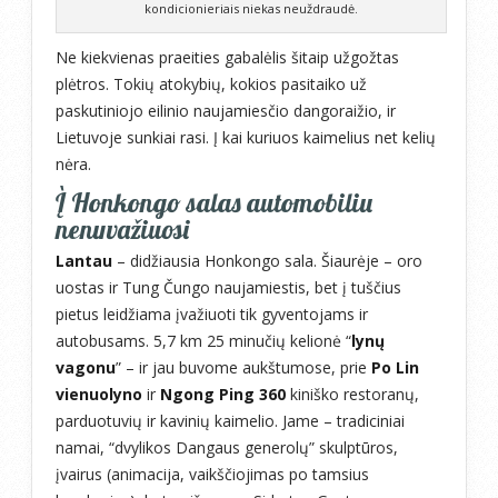
kondicionieriais niekas neuždraudė.
Ne kiekvienas praeities gabalėlis šitaip užgožtas
plėtros. Tokių atokybių, kokios pasitaiko už
paskutiniojo eilinio naujamiesčio dangoraižio, ir
Lietuvoje sunkiai rasi. Į kai kuriuos kaimelius net kelių
nėra.
Į Honkongo salas automobiliu
nenuvažiuosi
Lantau
– didžiausia Honkongo sala. Šiaurėje – oro
uostas ir Tung Čungo naujamiestis, bet į tuščius
pietus leidžiama įvažiuoti tik gyventojams ir
autobusams. 5,7 km 25 minučių kelionė “
lynų
vagonu
” – ir jau buvome aukštumose, prie
Po Lin
vienuolyno
ir
Ngong Ping 360
kiniško restoranų,
parduotuvių ir kavinių kaimelio. Jame – tradiciniai
namai, “dvylikos Dangaus generolų” skulptūros,
įvairus (animacija, vaikščiojimas po tamsius