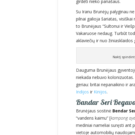
girdėti nieko panašaus.
Su Iranu Brunėjų palyginau ne 
pilnai galioja šariatas, visišk
to Brunėjaus “Sultonui ir Viešpač
Vakaruose nedaug. Turbūt todėl
aklaviečių ir nuo žiniasklaidos g
Naktį spindin
Dauguma Brunėjaus gyventojų –
niekada nebuvo kolonizuotas. To
geriau: britai nepanaikino ir a
Indijos
ir
Kinijos
.
Bandar Seri Begavano
Brunėjaus sostinė
Bendar Se
“vandens kaimu” [
kampong aye
mediniai nameliai suręsti ant po
vietoje automobilių naudojami l