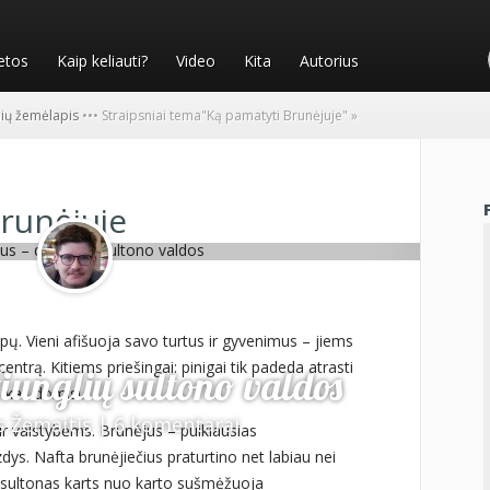
etos
Kaip keliauti?
Video
Kita
Autorius
nių žemėlapis
•
•
•
Straipsniai tema
"
Ką pamatyti Brunėjuje"
»
runėjuje
pų. Vieni afišuoja savo turtus ir gyvenimus – jiems
centrą. Kitiems priešingai: pinigai tik padeda atrasti
žiunglių sultono valdos
, kas domisi.
s Žemaitis
|
6 komentarai
r valstybėms. Brunėjus – puikiausias
dys. Nafta brunėjiečius praturtino net labiau nei
 sultonas karts nuo karto sušmėžuoja