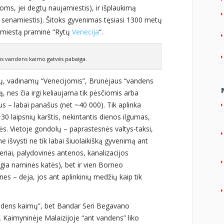
ms, jei degtų naujamiestis), ir išplaukimą
ų senamiestis). Šitoks gyvenimas tęsiasi 1300 metų
a miestą praminė “Rytų
Venecija
“.
s vandens kaimo gatvės pabaiga.
etų, vadinamų “Venecijomis”, Brunėjaus “vandens
ą, nes čia irgi keliaujama tik pėsčiomis arba
us – labai panašus (net ~40 000). Tik aplinka
+30 laipsnių karštis, nekintantis dienos ilgumas,
ės. Vietoje gondolų – paprastesnės valtys-taksi,
 išvysti ne tik labai šiuolaikišką gyvenimą ant
eriai, palydovinės antenos, kanalizacijos
gia naminės katės), bet ir vien Borneo
s – deja, jos ant aplinkinių medžių kaip tik
ndens kaimų”, bet Bandar Seri Begavano
. Kaimyninėje Malaizijoje “ant vandens” liko