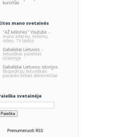
kurortas
Kitos mano svetainės
"AŽ kelionės" Youtube
–
mano interviu, kelionių
video, TV laidos
Gabalėliai Lietuvos
–
lietuviškas paveldas
užsienyje
Gabalėliai Lietuvos: istorijos
Ekspedicijų lietuviškais
pasaulio keliais dienoraščiai
Paieška svetainėje
eškoti:
Prenumeruoti RSS