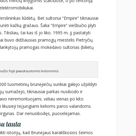
dos minčių knygomis stalčiuose, o po teritoriją
lektromobiliukai.
Verslininkas liūdėtų. Bet sultonui “Empire” tikriausiai
turėti kažką gražaus. Šalia “Empire” viešbučio plyti
iksliau, tai kas iš jo liko. 1995 m. jį pastatyti
 tai buvo didžiausias pramogų miestelis Pietryčių
s lankytojų pramogas mokėdavo sultonas (bilietų
bučio fojė paauksuotomis kolonomis.
0 tuometinių brunėjiečių sunkiai galėjo užpildyti
ojų sumažėjo, tikriausiai parkas nusibodo ir
ūdavo neremontuojami, vėliau vienas po kito
 likusieji teįjungiami kelioms paros valandoms.
irgynas. Dar nenusibodęs, puoselėjamas.
su tauta
kti istorijų, kad Brunėjaus karališkosios šeimos