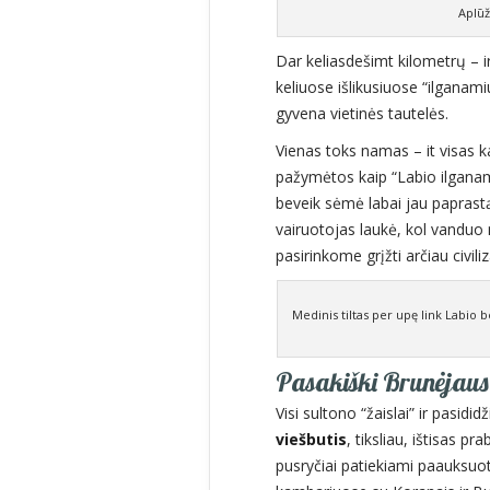
Aplūž
Dar keliasdešimt kilometrų – ir
keliuose išlikusiuose “ilgana
gyvena vietinės tautelės.
Vienas toks namas – it visas 
pažymėtos kaip “Labio ilganami
beveik sėmė labai jau paprastą
vairuotojas laukė, kol vanduo 
pasirinkome grįžti arčiau civiliz
Medinis tiltas per upę link Labio b
Pasakiški Brunėjaus
Visi sultono “žaislai” ir pasidi
viešbutis
, tiksliau, ištisas p
pusryčiai patiekiami paauksu