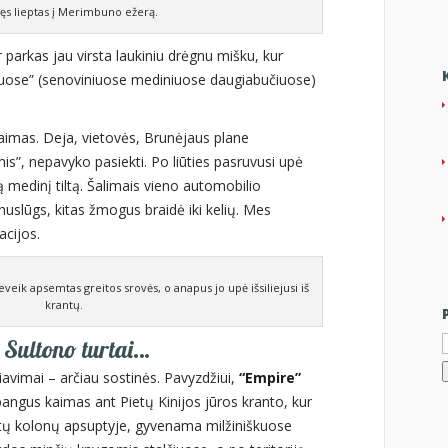
ęs lieptas į Merimbuno ežerą.
 parkas jau virsta laukiniu drėgnu mišku, kur
miuose” (senoviniuose mediniuose daugiabučiuose)
kaimas. Deja, vietovės, Brunėjaus plane
s”, nepavyko pasiekti. Po liūties pasruvusi upė
 medinį tiltą. Šalimais vieno automobilio
nuslūgs, kitas žmogus braidė iki kelių. Mes
acijos.
eveik apsemtas greitos srovės, o anapus jo upė išsiliejusi iš
krantų.
I
 Sultono turtai…
džiavimai – arčiau sostinės. Pavyzdžiui,
“Empire”
rabangus kaimas ant Pietų Kinijos jūros kranto, kur
otų kolonų apsuptyje, gyvenama milžiniškuose