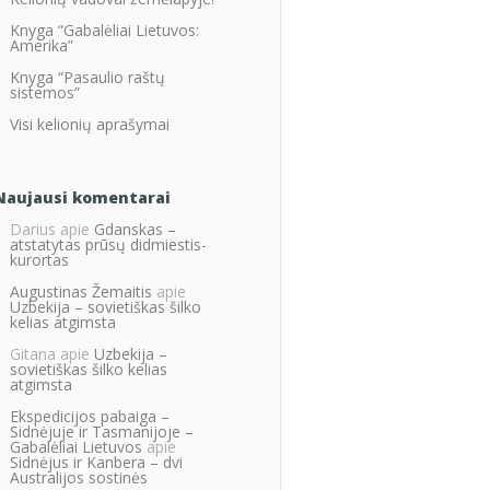
Knyga “Gabalėliai Lietuvos:
Amerika”
Knyga “Pasaulio raštų
sistemos”
Visi kelionių aprašymai
Naujausi komentarai
Darius
apie
Gdanskas –
atstatytas prūsų didmiestis-
kurortas
Augustinas Žemaitis
apie
Uzbekija – sovietiškas šilko
kelias atgimsta
Gitana
apie
Uzbekija –
sovietiškas šilko kelias
atgimsta
Ekspedicijos pabaiga –
Sidnėjuje ir Tasmanijoje –
Gabalėliai Lietuvos
apie
Sidnėjus ir Kanbera – dvi
Australijos sostinės