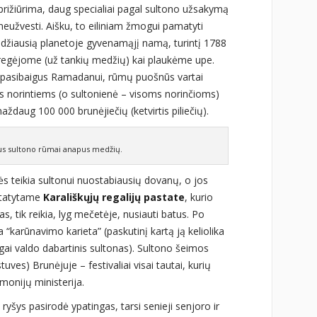
prižiūrima, daug specialiai pagal sultono užsakymą
eužvesti. Aišku, to eiliniam žmogui pamatyti
džiausią planetoje gyvenamąjį namą, turintį 1788
eregėjome (už tankių medžių) kai plaukėme upe.
 pasibaigus Ramadanui, rūmų puošnūs vartai
ms norintiems (o sultonienė – visoms norinčioms)
ždaug 100 000 brunėjiečių (ketvirtis piliečių).
us sultono rūmai anapus medžių.
bės teikia sultonui nuostabiausių dovanų, o jos
statytame
Karališkųjų regalijų pastate
, kurio
 tik reikia, lyg mečetėje, nusiauti batus. Po
a “karūnavimo karieta” (paskutinį kartą ją keliolika
lgai valdo dabartinis sultonas). Sultono šeimos
uves) Brunėjuje – festivaliai visai tautai, kurių
monijų ministerija.
 ryšys pasirodė ypatingas, tarsi senieji senjoro ir