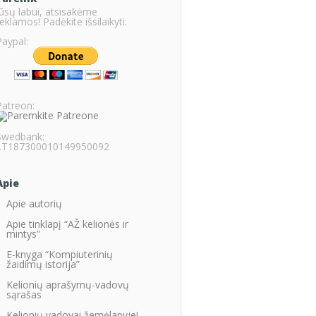
Jūsų labui, atsisakėme
eklamos! Padėkite išsilaikyti:
Paypal:
Patreon:
Swedbank:
LT187300010149950092
Apie
Apie autorių
Apie tinklapį “AŽ kelionės ir
mintys”
E-knyga “Kompiuterinių
žaidimų istorija”
Kelionių aprašymų-vadovų
sąrašas
Kelionių vadovai žemėlapyje!