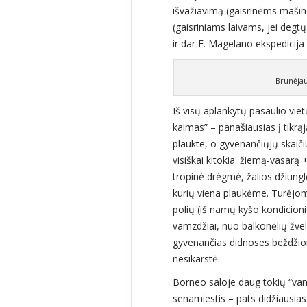
išvažiavimą (gaisrinėms mašino
(gaisriniams laivams, jei degt
ir dar F. Magelano ekspedicij
Brunėjau
Iš visų aplankytų pasaulio vi
kaimas” – panašiausias į tikrąj
plaukte, o gyvenančiųjų skaiči
visiškai kitokia: žiemą-vasarą 
tropinė drėgmė, žalios džiungl
kurių viena plaukėme. Turėjome
polių (iš namų kyšo kondicioni
vamzdžiai, nuo balkonėlių žvel
gyvenančias didnoses beždžione
nesikarstė.
Borneo saloje daug tokių “va
senamiestis – pats didžiausias