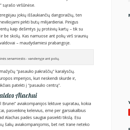
” sąrašo viršūnėse.
eregėjau jokių iššaukiančių dangoraižių, ten
eviliojami pirkti butų milijardieriai. Pinigus
ventų kaip dešimtys jų protėvių kartų – tik su
r be skolų. Kas namuose ant polių virš sraunių
 o valdovai – maudydamiesi prabangoje.
inės senamiestis - vandenyje ant polių.
mažyčių “pasaulio pakraščių” karalysčių.
uropos imperijos, kuri neskendi skurde ir,
kčiais patekti į “pasaulio centrą”.
maldos Alachui
 Brunei” aviakompanijos lėktuve supratau, kokia
otai, pasveikinę keleivius, ėmė per garsiakalbius
kad Alachas padės saugiai pasiekti tikslą. Esu
ų šalių aviakompanijomis, bet net Irane neteko