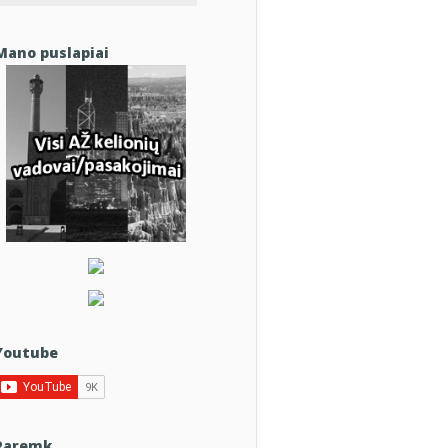
Mano puslapiai
Youtube
Paremk