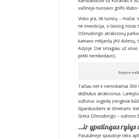
kambariuose su Koranais ir Bu
važinėja nuosavo golfo klubo e
Visko yra, tik turistų – mažai. 
ne investicija, o tiesiog noras 
Džerudongo atrakcionų parkas. T
kainavo milijardą JAV dolerių,
Azijoje. Dar smagiau: už visa
pirkti nereikėdavo).
Empire vieš
Tačiau net ir nemokamai 300 00
didžiulius atrakcionus. Lankyt
sultonui: sugedę įrenginiai b
išparduodami ar išmetami. Keli
Greta Džerudongo – sultono ž
…ir ypatingas ryšys 
Pasaulinėje spaudoje teko apti