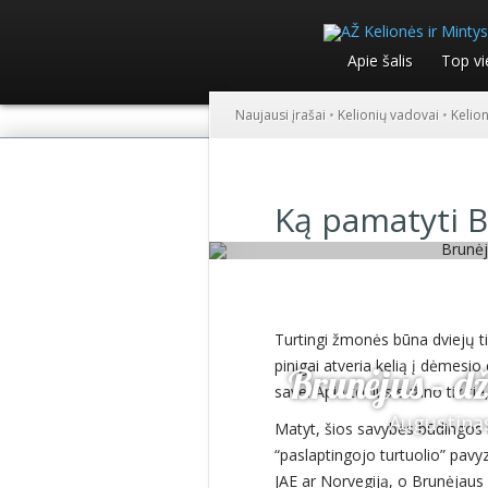
Apie šalis
Top vi
Naujausi įrašai
•
Kelionių vadovai
•
Kelio
Ką pamatyti B
Turtingi žmonės būna dviejų ti
pinigai atveria kelią į dėmesio 
Brunėjus – d
save. Apie tokius sužino tik tie
Augustina
Matyt, šios savybės būdingos i
“paslaptingojo turtuolio” pavyz
JAE ar Norvegiją, o Brunėjaus