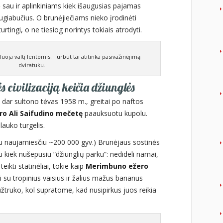
odė sau ir aplinkiniams kiek išaugusias pajamas
augiabučius. O brunėjiečiams nieko įrodinėti
i turtingi, o ne tiesiog norintys tokiais atrodyti.
uoja valtį lentomis. Turbūt tai atitinka pasivažinėjimą
dviratuku.
s civilizaciją keičia džiunglės
 dar sultono tėvas 1958 m., greitai po naftos
o Ali Saifudino mečetę
paauksuotu kupolu.
lauko turgelis.
 su naujamiesčiu ~200 000 gyv.) Brunėjaus sostinės
ku kiek nušepusiu “džiunglių parku”: nedideli namai,
eikti statinėliai, tokie kaip
Merimbuno ežero
ai su tropinius vaisius ir žalius mažus bananus
užtruko, kol supratome, kad nusipirkus juos reikia