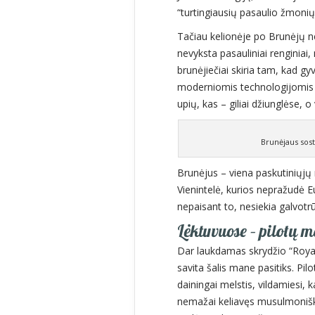
“turtingiausių pasaulio žmonių
Tačiau kelionėje po Brunėjų n
nevyksta pasauliniai renginiai, n
brunėjiečiai skiria tam, kad gy
moderniomis technologijomis i
upių, kas – giliai džiunglėse,
Brunėjaus sost
Brunėjus – viena paskutiniųjų 
Vienintelė, kurios nepražudė E
nepaisant to, nesiekia galvotrū
Lėktuvuose – pilotų 
Dar laukdamas skrydžio “Royal
savita šalis mane pasitiks. Pil
dainingai melstis, vildamiesi, 
nemažai keliavęs musulmonišk