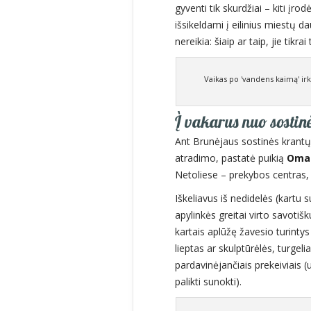
gyventi tik skurdžiai – kiti įr
išsikeldami į eilinius miestų d
nereikia: šiaip ar taip, jie tikra
Vaikas po 'vandens kaimą' irkl
Į vakarus nuo sostinė
Ant Brunėjaus sostinės krantų
atradimo, pastatė puikią
Omar
Netoliese – prekybos centras, 
Iškeliavus iš nedidelės (kartu
apylinkės greitai virto savotiš
kartais aplūžę žavesio turintys t
lieptas ar skulptūrėlės, turgeli
pardavinėjančiais prekeiviais (
palikti sunokti).