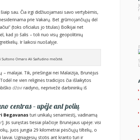
r
šiaip sau. Čia irgi didžiuojamasi savo vertybėmis,
ai nesiderinama prie Vakarų. Bet grūmojančiųjų dėl
iui” (toks oficialus jo titulas) Bolkijai net
, kad jo šalis – toli nuo visų geopolitinių
reitkelių. Ir laikosi nuošalyje.
ti Sultono Omaro Ali Saifudino mečetė.
 malajai. Tik, priešingai nei Malaizija, Brunėjus
dėl ne vien religinės tradicijos čia išlaikytos
rabiško
džavi
raidyno, neprivežė darbininkų iš
 centras – upėje ant polių
ri Begavanas
turi unikalų senamiestį, vadinamą
r
]. Jis suręstas tiesiai plačioje Brunėjaus upėje: visi
lių, juos jungia 29 kilometrai pėsčiųjų tiltelių, o
aivai. Ugniagesių stotis ant kranto turi ir