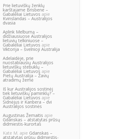
Prie lietuviškų ženklų
karštajame Brisbene –
Gabalėliai Lietuvos
apie
Kvinslandas – Australijos
dvasia
Aplink Melburną –
didžiausiuose Australijos
lietuvių telkiniuose –
Gabalėliai Lietuvos
apie
Viktorija – švelnioji Australija
Adelaidėje, prie
nuostabiausių Australijos
lietuviškų stebuklų –
Gabalėliai Lietuvos
apie
Pietų Australija – Žavių
atradimų žemė
Iš kur Australijos sostinėj
tiek lietuviškų paminklų? –
Gabalėliai Lietuvos
apie
Sidnėjus ir Kanbera – dvi
Australijos sostinės
Augustinas Žemaitis
apie
Gdanskas – atstatytas prūsų
didmiestis-kurortas
Kate M.
apie
Gdanskas –
atstatytas prūsų didmiestis-