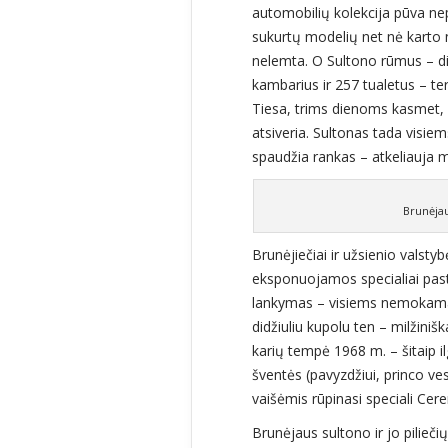
automobilių kolekcija pūva ne
sukurtų modelių net nė karto n
nelemta. O Sultono rūmus – di
kambarius ir 257 tualetus – t
Tiesa, trims dienoms kasmet,
atsiveria. Sultonas tada visie
spaudžia rankas – atkeliauja ma
Brunėja
Brunėjiečiai ir užsienio valsty
eksponuojamos specialiai pa
lankymas – visiems nemokamas,
didžiuliu kupolu ten – milžinišk
karių tempė 1968 m. – šitaip i
šventės (pavyzdžiui, princo vest
vaišėmis rūpinasi speciali Cere
Brunėjaus sultono ir jo piliečių