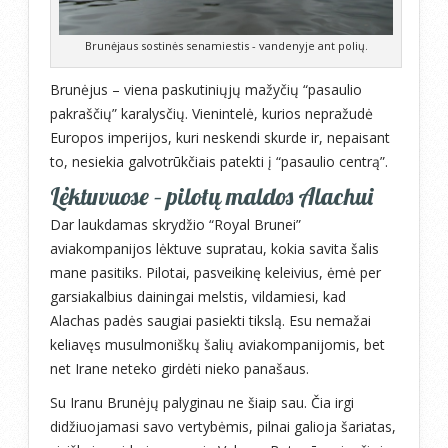
Brunėjaus sostinės senamiestis - vandenyje ant polių.
Brunėjus – viena paskutiniųjų mažyčių “pasaulio
pakraščių” karalysčių. Vienintelė, kurios nepražudė
Europos imperijos, kuri neskendi skurde ir, nepaisant
to, nesiekia galvotrūkčiais patekti į “pasaulio centrą”.
Lėktuvuose – pilotų maldos Alachui
Dar laukdamas skrydžio “Royal Brunei”
aviakompanijos lėktuve supratau, kokia savita šalis
mane pasitiks. Pilotai, pasveikinę keleivius, ėmė per
garsiakalbius dainingai melstis, vildamiesi, kad
Alachas padės saugiai pasiekti tikslą. Esu nemažai
keliavęs musulmoniškų šalių aviakompanijomis, bet
net Irane neteko girdėti nieko panašaus.
Su Iranu Brunėjų palyginau ne šiaip sau. Čia irgi
didžiuojamasi savo vertybėmis, pilnai galioja šariatas,