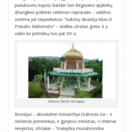
paauksuotu kupolu Bandar Seri Begavano apylinkių
džiunglėse politinės reikšmės neprarado – valdžios
sistema juk nepasikeitusi. “Sultonų dinastija kilusi iš
Pranašo Mahometo” – skelbia užrašas greta. Ir ji
valdo be pertrūkių nuo pat XIV a.
Sultono Šarifo Ali kapas.
Brunėjus – absoliutinė monarchija (Sultonas čia – ir
ministras pirmininkas, ir gynybos ministras, o rinkimai
nevyksta), oficialiai – “malajiška musulmoniška