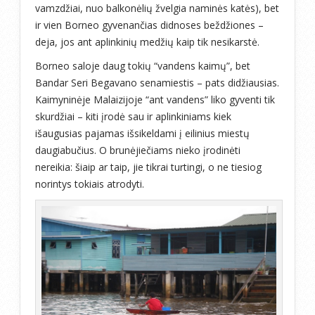
vamzdžiai, nuo balkonėlių žvelgia naminės katės), bet
ir vien Borneo gyvenančias didnoses beždžiones –
deja, jos ant aplinkinių medžių kaip tik nesikarstė.
Borneo saloje daug tokių “vandens kaimų”, bet
Bandar Seri Begavano senamiestis – pats didžiausias.
Kaimyninėje Malaizijoje “ant vandens” liko gyventi tik
skurdžiai – kiti įrodė sau ir aplinkiniams kiek
išaugusias pajamas išsikeldami į eilinius miestų
daugiabučius. O brunėjiečiams nieko įrodinėti
nereikia: šiaip ar taip, jie tikrai turtingi, o ne tiesiog
norintys tokiais atrodyti.