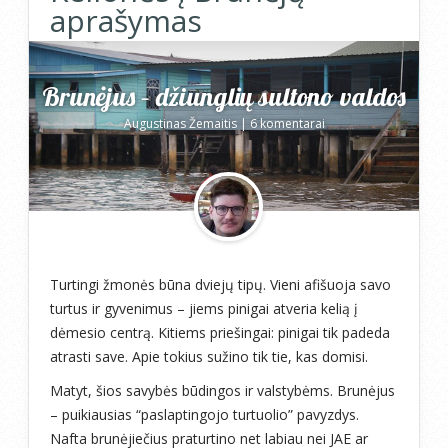
aprašymas
Brunėjus – džiunglių sultono valdos
Augustinas Žemaitis
|
6 komentarai
Turtingi žmonės būna dviejų tipų. Vieni afišuoja savo
turtus ir gyvenimus – jiems pinigai atveria kelią į
dėmesio centrą. Kitiems priešingai: pinigai tik padeda
atrasti save. Apie tokius sužino tik tie, kas domisi.
Matyt, šios savybės būdingos ir valstybėms. Brunėjus
– puikiausias “paslaptingojo turtuolio” pavyzdys.
Nafta brunėjiečius praturtino net labiau nei JAE ar