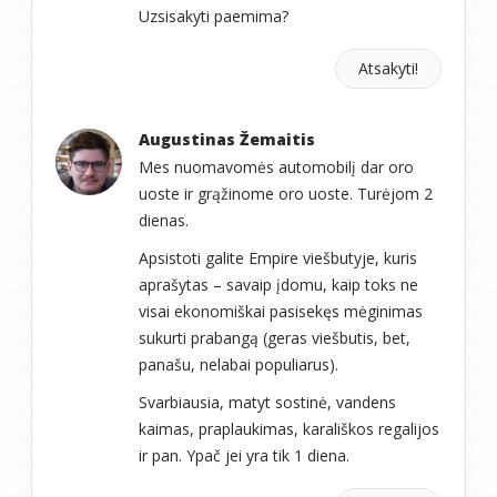
Uzsisakyti paemima?
Atsakyti!
Augustinas Žemaitis
Mes nuomavomės automobilį dar oro
uoste ir grąžinome oro uoste. Turėjom 2
dienas.
Apsistoti galite Empire viešbutyje, kuris
aprašytas – savaip įdomu, kaip toks ne
visai ekonomiškai pasisekęs mėginimas
sukurti prabangą (geras viešbutis, bet,
panašu, nelabai populiarus).
Svarbiausia, matyt sostinė, vandens
kaimas, praplaukimas, karališkos regalijos
ir pan. Ypač jei yra tik 1 diena.