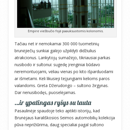
Empire viešbučio fojė paauksuotomis kolonomis.
Tačiau net ir nemokamai 300 000 tuometinių
brunėjiečių sunkiai galėjo užpildyti didžiulius
atrakcionus. Lankytojų sumažėjo, tikriausiai parkas
nusibodo ir sultonui: sugedę įrenginiai būdavo
neremontuojami, vėliau vienas po kito išparduodami
ar išmetami. Keli likusieji teįjungiami kelioms paros
valandoms. Greta Džerudongo – sultono žirgynas.
Dar nenusibodęs, puoselėjamas.
…ir ypatingas ryšys su tauta
Pasaulinėje spaudoje teko aptikti istorijų, kad
Brunėjaus karališkosios šeimos automobilių kolekcija
pūva neprižiūrima, daug specialiai pagal sultono