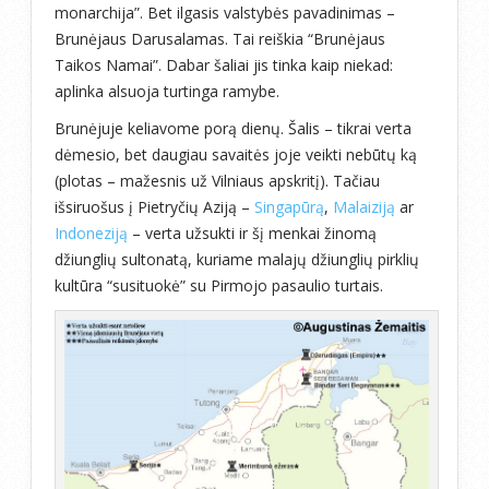
monarchija”. Bet ilgasis valstybės pavadinimas –
Brunėjaus Darusalamas. Tai reiškia “Brunėjaus
Taikos Namai”. Dabar šaliai jis tinka kaip niekad:
aplinka alsuoja turtinga ramybe.
Brunėjuje keliavome porą dienų. Šalis – tikrai verta
dėmesio, bet daugiau savaitės joje veikti nebūtų ką
(plotas – mažesnis už Vilniaus apskritį). Tačiau
išsiruošus į Pietryčių Aziją –
Singapūrą
,
Malaiziją
ar
Indoneziją
– verta užsukti ir šį menkai žinomą
džiunglių sultonatą, kuriame malajų džiunglių pirklių
kultūra “susituokė” su Pirmojo pasaulio turtais.