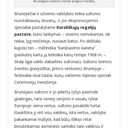
Brunėjaus sultono rūmai anapus medžių.
Brunėjiečiai ir užsienio valstybės teikia sultonui
nuostabiausių dovanų, o jos eksponuojamos
specialiai pastatytame
Karališkųjų regalijų
pastate
, kurio lankymas – visiems nemokamas, tik
reikia, lyg mečetėje, nusiauti batus. Po didžiuliu
kupolu ten – milžiniška “karūnavimo karieta”
(paskutinį kartą ją keliolika karių tempė 1968 m. –
šitaip ilgai valdo dabartinis sultonas). Sultono šeimos
šventės (pavyzdžiui, princo vestuves) Brunėjuje –
festivaliai visai tautai, kurių vaišėmis rūpinasi speciali
Ceremonijų ministerija.
Brunėjaus sultono ir jo piliečių ryšys pasirodė
ypatingas, tarsi senieji senjoro ir vasalų ryšiai
Europoje: viena vertus, sultono pasakiški turtai
išaukština jį virš visų valdinių, kita vertus, valstybė
pakankamai mažytė, kad būtų išlikęs retai
besutinkamas asmeninis santykis tarp valdovų ir