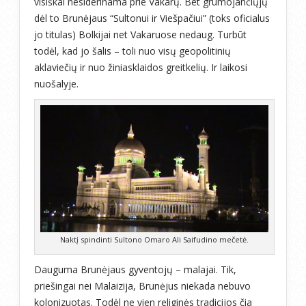
visiškai nesiderinama prie Vakarų. Bet grūmojančiųjų
dėl to Brunėjaus “Sultonui ir Viešpačiui” (toks oficialus
jo titulas) Bolkijai net Vakaruose nedaug. Turbūt
todėl, kad jo šalis – toli nuo visų geopolitinių
aklaviečių ir nuo žiniasklaidos greitkelių. Ir laikosi
nuošalyje.
Naktį spindinti Sultono Omaro Ali Saifudino mečetė.
Dauguma Brunėjaus gyventojų – malajai. Tik,
priešingai nei Malaizija, Brunėjus niekada nebuvo
kolonizuotas. Todėl ne vien religinės tradicijos čia