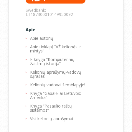
Swedbank:
LT187300010149950092
Apie
Apie autorių
Apie tinklapį “AŽ kelionės ir
mintys”
E-knyga “Kompiuterinių
žaidimų istorija”
Kelionių aprašymų-vadovų
sąrašas
Kelionių vadovai žemėlapyje!
Knyga “Gabalėliai Lietuvos:
Amerika”
Knyga “Pasaulio raštų
sistemos”
Visi kelionių aprašymai