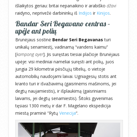
išlaikytos geriau: britai nepanaikino ir arabiško
džavi
raidyno, neprivežė darbininkų iš
Indijos
ir
Kinijos
.
Bandar Seri Begavano centras –
upėje ant polių
Brunėjaus sostinė
Bendar Seri Begavanas
turi
unikalų senamiestį, vadinamą “vandens kaimu”
[
kampong ayer
]. Jis suręstas tiesiai plačioje Brunėjaus
upėje: visi mediniai nameliai suręsti ant polių, juos
jungia 29 kilometrai pėsčiųjų tiltelių, o vietoje
automobilių naudojami laivai. Ugniagesių stotis ant
kranto turi ir išvažiavimą (gaisrinėms mašinoms, jei
degtų naujamiestis), ir išplaukimą (gaisriniams
laivams, jei degtų senamiestis). Šitoks gyvenimas
tęsiasi 1300 metų ir dar F. Magelano ekspedicija
miestą praminė “Rytų
Venecija
“.