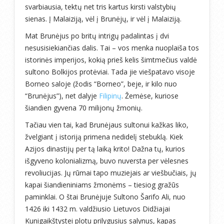
svarbiausia, tektų net tris kartus kirsti valstybių
sienas. Į Malaiziją, vėl į Brunėjų, ir vėl į Malaiziją.
Mat Brunėjus po britų intrigų padalintas į dvi
nesusisiekiančias dalis. Tai – vos menka nuoplaiša tos
istorinės imperijos, kokią prieš kelis šimtmečius valdė
sultono Bolkijos protėviai. Tada jie viešpatavo visoje
Borneo saloje (žodis “Borneo”, beje, ir kilo nuo
“Brunėjus”), net dalyje
Filipinų
. Žemėse, kuriose
šiandien gyvena 70 milijonų žmonių.
Tačiau vien tai, kad Brunėjaus sultonui kažkas liko,
žvelgiant į istoriją primena nedidelį stebuklą. Kiek
Azijos dinastijų per tą laiką krito! Dažna tų, kurios
išgyveno kolonializmą, buvo nuversta per vėlesnes
revoliucijas. Jų rūmai tapo muziejais ar viešbučiais, jų
kapai šiandieniniams žmonėms – tiesiog gražūs
paminklai. O štai Brunėjuje Sultono Šarifo Ali, nuo
1426 iki 1432 m. valdžiusio Lietuvos Didžiajai
Kunigaikštystei plotu prilygusius salynus, kapas