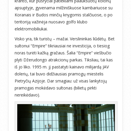
kranto, kur pusryčiai patiekiami paauksuotų kolonų
apsuptyje, gyvenama milžiniškuose kambariuose su
Koranais ir Budos minčių knygomis stalčiuose, o po
teritoriją važinėja nuosavo golfo klubo
elektromobiliukai.
Visko yra, tik turistų – mažai. Verslininkas liūdėtų. Bet
sultonui “Empire” tikriausiai ne investicija, o tiesiog
noras turėti kažką gražaus. Šalia “Empire” viešbučio
plyti Džerudongo atrakcionų parkas. Tiksliau, tai kas
iš jo liko. 1995 m. jį pastatyti kainavo milijardą JAV
dolerių, tai buvo didžiausias pramogų miestelis
Pietryčių Azijoje. Dar smagiau: už visas lankytojų
pramogas mokėdavo sultonas (bilietų pirkti
nereikėdavo).