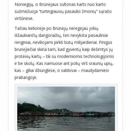
Norvegiją, o Brunėjaus sultonas karts nuo karto
sušmėžuoja “turtingiausių pasaulio žmonių” sąrašo
viršūnėse.
Tačiau kelionėje po Brunėjų neregėjau jokių
iššaukiančių dangoraižių, ten nevyksta pasauliniai
renginiai, neviliojami pirkti butų milijardieriai. Pinigus
brunėjiečiai skiria tam, kad gyventų kaip dešimtys jų
protėvių kartų – tik su moderniomis technologijomis
ir be skolų. Kas namuose ant polių virš sraunių upių,
kas – giliai džiunglėse, o valdovai – maudydamiesi
prabangoje.