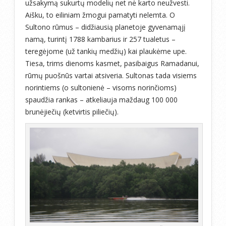
užsakymą sukurtų modelių net nė karto neužvesti.
Aišku, to eiliniam žmogui pamatyti nelemta. O
Sultono rūmus – didžiausią planetoje gyvenamąjį
namą, turintį 1788 kambarius ir 257 tualetus –
teregėjome (už tankių medžių) kai plaukėme upe.
Tiesa, trims dienoms kasmet, pasibaigus Ramadanui,
rūmų puošnūs vartai atsiveria. Sultonas tada visiems
norintiems (o sultonienė – visoms norinčioms)
spaudžia rankas – atkeliauja maždaug 100 000
brunėjiečių (ketvirtis piliečių).