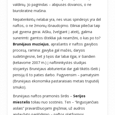
valdinių. Jo pagrindas – abipusės dovanos, o ne
biurokratinė mašina.
Nepatenkintų nelabai yra, nes visas spindesys yra dėl
naftos, o ne žmonių išnaudojimo. Eiliniai piliečiai taip
pat gyvena gerai. Aišku, žvelgiant į ateitį, galima
sunerimti: gamtos ištekliai juk neamžini, o kas po to?
Brunėjaus muziejus
, aprašantis ir naftos gavybos
procesą, ramina: gavyba gal mažės, darysis
sudėtingesnė, bet ji tęsis dar labai ilgai, ir šiandien
(keliavome 2007 m.) į naftininkystės studijas
stojantys Brunėjaus abiturientai dar gali tikėtis išeiti į
pensiją iš to paties darbo. Pagyvensim – pamatysim
(Brunėjaus ekonomika pastaraisiais metais truputėlį
smuko).
Brunėjaus naftos pramonės širdis –
Serijos
miestelis
toliau nuo sostinės. Ten – “linguojančiais
asilais” pravardžiuojami gręžiniai, už audros
apdaužyto paplūdimio – naftos platformos.