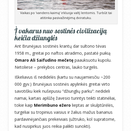
Vaikas po 'vandens kaimą' irkluoja valtį lentomis. Turbūt tai
atitinka pasivažinėjimą dviratuku.
Į vakarus nuo sostinės civilizaciją
keičia džiunglės
Ant Brunėjaus sostinės krantų dar sultono tėvas
1958 m., greitai po naftos atradimo, pastatė puikią
Omaro Ali Saifudino mečetę
paauksuotu kupolu.
Netoliese – prekybos centras, lauko turgelis.
Iškeliavus iš nedidelės (kartu su naujamiesčiu ~200
000 gyv.) Brunėjaus sostinės apylinkės greitai virto
savotišku kiek nušepusiu “džiunglių parku”: nedideli
namai, kartais aplūžę žavesio turintys teikti statinėliai,
tokie kaip
Merimbuno ežero
lieptas ar skulptūrėlės,
turgeliai su tropinius vaisius ir žalius mažus bananus
pardavinėjančiais prekeiviais (užtruko, kol supratome,
kad nusipirkus juos reikia palikti sunokti).