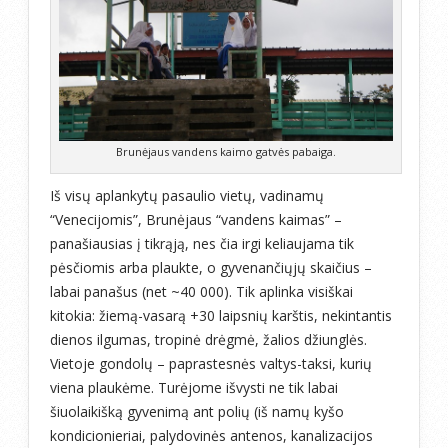
Brunėjaus vandens kaimo gatvės pabaiga.
Iš visų aplankytų pasaulio vietų, vadinamų
“Venecijomis”, Brunėjaus “vandens kaimas” –
panašiausias į tikrąją, nes čia irgi keliaujama tik
pėsčiomis arba plaukte, o gyvenančiųjų skaičius –
labai panašus (net ~40 000). Tik aplinka visiškai
kitokia: žiemą-vasarą +30 laipsnių karštis, nekintantis
dienos ilgumas, tropinė drėgmė, žalios džiunglės.
Vietoje gondolų – paprastesnės valtys-taksi, kurių
viena plaukėme. Turėjome išvysti ne tik labai
šiuolaikišką gyvenimą ant polių (iš namų kyšo
kondicionieriai, palydovinės antenos, kanalizacijos