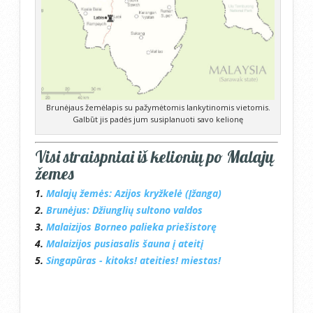
Brunėjaus žemėlapis su pažymėtomis lankytinomis vietomis.
Galbūt jis padės jum susiplanuoti savo kelionę
Visi straispniai iš kelionių po Malajų
žemes
1.
Malajų žemės: Azijos kryžkelė (Įžanga)
2.
Brunėjus: Džiunglių sultono valdos
3.
Malaizijos Borneo palieka priešistorę
4.
Malaizijos pusiasalis šauna į ateitį
5.
Singapūras - kitoks! ateities! miestas!