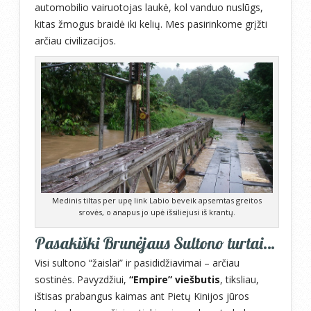
automobilio vairuotojas laukė, kol vanduo nuslūgs,
kitas žmogus braidė iki kelių. Mes pasirinkome grįžti
arčiau civilizacijos.
Medinis tiltas per upę link Labio beveik apsemtas greitos
srovės, o anapus jo upė išsiliejusi iš krantų.
Pasakiški Brunėjaus Sultono turtai…
Visi sultono “žaislai” ir pasididžiavimai – arčiau
sostinės. Pavyzdžiui,
“Empire” viešbutis
, tiksliau,
ištisas prabangus kaimas ant Pietų Kinijos jūros