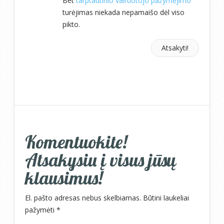
Bet
tarptautinio vairuotojo pažymėjimo
turėjimas niekada nepamaišo dėl viso
pikto.
Atsakyti!
Komentuokite!
Atsakysiu į visus jūsų
klausimus!
El. pašto adresas nebus skelbiamas.
Būtini laukeliai
pažymėti
*