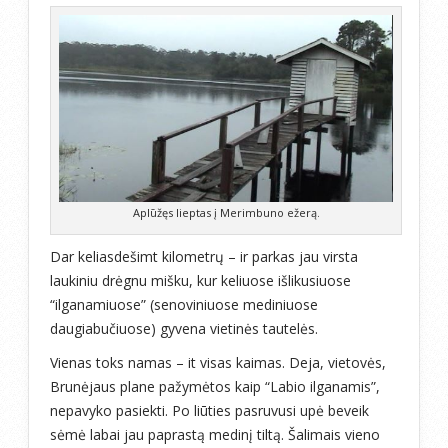
Aplūžęs lieptas į Merimbuno ežerą.
Dar keliasdešimt kilometrų – ir parkas jau virsta
laukiniu drėgnu mišku, kur keliuose išlikusiuose
“ilganamiuose” (senoviniuose mediniuose
daugiabučiuose) gyvena vietinės tautelės.
Vienas toks namas – it visas kaimas. Deja, vietovės,
Brunėjaus plane pažymėtos kaip “Labio ilganamis”,
nepavyko pasiekti. Po liūties pasruvusi upė beveik
sėmė labai jau paprastą medinį tiltą. Šalimais vieno