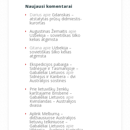
Naujausi komentarai
Darius
apie
Gdanskas –
atstatytas prūsų didmiestis-
kurortas
Augustinas Žemaitis
apie
Uzbekija – sovietiškas šilko
kelias atgimsta
Gitana
apie
Uzbekija –
sovietiškas šilko kelias
atgimsta
Ekspedicijos pabaiga –
Sidnėjuje ir Tasmanijoje –
Gabalėliai Lietuvos
apie
Sidnėjus ir Kanbera – dvi
Australijos sostinės
Prie lietuviškų ženklų
karštajame Brisbene –
Gabalėliai Lietuvos
apie
Kvinslandas – Australijos
dvasia
Aplink Melburną –
didžiausiuose Australijos
lietuvių telkiniuose –
Gabalėliai Lietuvos
apie
Viktorija – švelnioji Australija