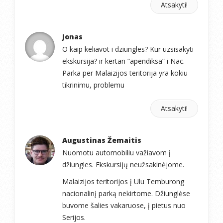
Atsakyti!
Jonas
O kaip keliavot i dziungles? Kur uzsisakyti
ekskursija? ir kertan “apendiksa” i Nac.
Parka per Malaizijos teritorija yra kokiu
tikrinimu, problemu
Atsakyti!
Augustinas Žemaitis
Nuomotu automobiliu važiavom į
džiungles. Ekskursijų neužsakinėjome.
Malaizijos teritorijos į Ulu Temburong
nacionalinį parką nekirtome. Džiunglėse
buvome šalies vakaruose, į pietus nuo
Serijos.