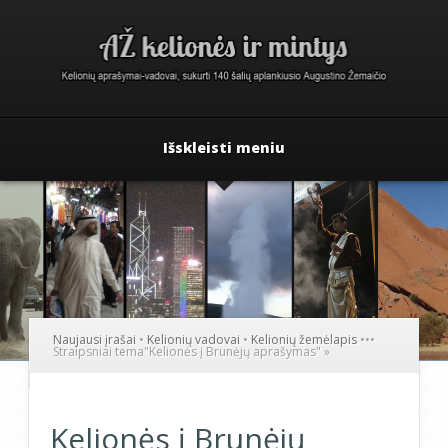
Išskleisti meniu
Naujausi įrašai
•
Kelionių vadovai
•
Kelionių žemėlapis
•
•
•
Straipsniai tema
"
Kelionės į Brunėjų aprašymas"
»
Kelionės į Brunėjų