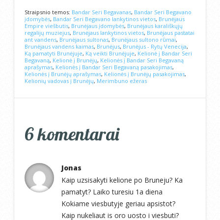
Straipsnio temos:
Bandar Seri Begavanas
,
Bandar Seri Begavano
įdomybės
,
Bandar Seri Begavano lankytinos vietos
,
Brunėjaus
Empire viešbutis
,
Brunėjaus įdomybės
,
Brunėjaus karališkųjų
regalijų muziejus
,
Brunėjaus lankytinos vietos
,
Brunėjaus pastatai
ant vandens
,
Brunėjaus sultonas
,
Brunėjaus sultono rūmai
,
Brunėjaus vandens kaimas
,
Brunėjus
,
Brunėjus - Rytų Venecija
,
Ką pamatyti Brunėjuje
,
Ką veikti Brunėjuje
,
Kelionė į Bandar Seri
Begavaną
,
Kelionė į Brunėjų
,
Kelionės į Bandar Seri Begavaną
aprašymas
,
Kelionės į Bandar Seri Begavaną pasakojimas
,
Kelionės į Brunėjų aprašymas
,
Kelionės į Brunėjų pasakojimas
,
Kelionių vadovas į Brunėjų
,
Merimbuno ežeras
6 komentarai
Jonas
Kaip uzsisakyti kelione po Bruneju? Ka
pamatyt? Laiko turesiu 1a diena
Kokiame viesbutyje geriau apsistot?
Kaip nukeliaut is oro uosto i viesbuti?