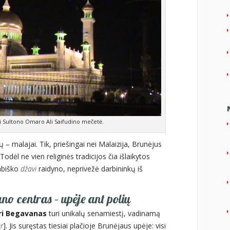
ti Sultono Omaro Ali Saifudino mečetė.
 malajai. Tik, priešingai nei Malaizija, Brunėjus
dėl ne vien religinės tradicijos čia išlaikytos
rabiško
džavi
raidyno, neprivežė darbininkų iš
 centras – upėje ant polių
ri Begavanas
turi unikalų senamiestį, vadinamą
r
]. Jis suręstas tiesiai plačioje Brunėjaus upėje: visi