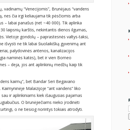
etų, vadinamų “Venecijomis”, Brunėjaus “vandens
ą, nes čia irgi keliaujama tik pėsčiomis arba
us – labai panašus (net ~40 000). Tik aplinka
+30 laipsnių karštis, nekintantis dienos ilgumas,
ės. Vietoje gondolų – paprastesnės valtys-taksi,
 išvysti ne tik labai šiuolaikišką gyvenimą ant
eriai, palydovinės antenos, kanalizacijos
gia naminės katės), bet ir vien Borneo
s – deja, jos ant aplinkinių medžių kaip tik
ndens kaimų”, bet Bandar Seri Begavano
. Kaimyninėje Malaizijoje “ant vandens” liko
odė sau ir aplinkiniams kiek išaugusias pajamas
augiabučius. O brunėjiečiams nieko įrodinėti
I
i turtingi, o ne tiesiog norintys tokiais atrodyti.