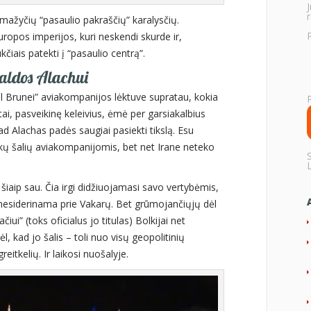
r
mažyčių “pasaulio pakraščių” karalysčių.
uropos imperijos, kuri neskendi skurde ir,
kčiais patekti į “pasaulio centrą”.
maldos Alachui
 Brunei” aviakompanijos lėktuve supratau, kokia
otai, pasveikinę keleivius, ėmė per garsiakalbius
kad Alachas padės saugiai pasiekti tikslą. Esu
ų šalių aviakompanijomis, bet net Irane neteko
šiaip sau. Čia irgi didžiuojamasi savo vertybėmis,
ai nesiderinama prie Vakarų. Bet grūmojančiųjų dėl
iui” (toks oficialus jo titulas) Bolkijai net
, kad jo šalis – toli nuo visų geopolitinių
reitkelių. Ir laikosi nuošalyje.