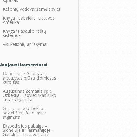
sąrašas
Kelionių vadovai žemėlapyje!
Knyga “Gabalėliai Lietuvos:
Amerika”
Knyga “Pasaulio raštų
sistemos”
Visi kelionių aprašymai
Naujausi komentarai
Darius
apie
Gdanskas –
atstatytas prūsų didmiestis-
kurortas
Augustinas Žemaitis
apie
Uzbekija – sovietiškas šilko
kelias atgimsta
Gitana
apie
Uzbekija –
sovietiškas šilko kelias
atgimsta
Ekspedicijos pabaiga –
Sidnėjuje ir Tasmanijoje –
Gabalėliai Lietuvos
apie