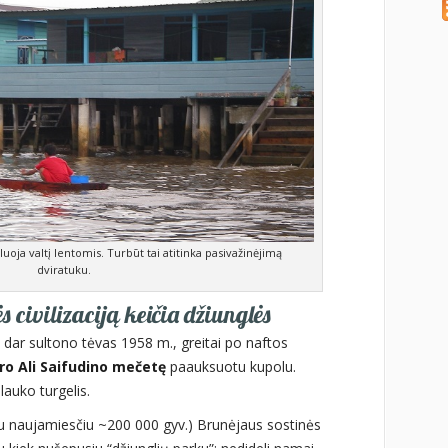
uoja valtį lentomis. Turbūt tai atitinka pasivažinėjimą
dviratuku.
s civilizaciją keičia džiunglės
 dar sultono tėvas 1958 m., greitai po naftos
o Ali Saifudino mečetę
paauksuotu kupolu.
lauko turgelis.
 su naujamiesčiu ~200 000 gyv.) Brunėjaus sostinės