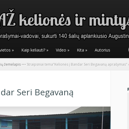
vietos
»
Kaip keliauti?
»
Video
»
Kita
»
Autorius
nių žemėlapis
•
•
•
Straipsniai tema
"
Kelionės į Bandar Seri Begavaną aprašymas"
ndar Seri Begavaną