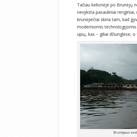
Tačiau kelionėje po Brunėjų n
nevyksta pasauliniai renginiai, n
brunėjiečiai skiria tam, kad gy
moderniomis technologijomis i
upių, kas – giliai džiunglėse,
Brunėjaus sost