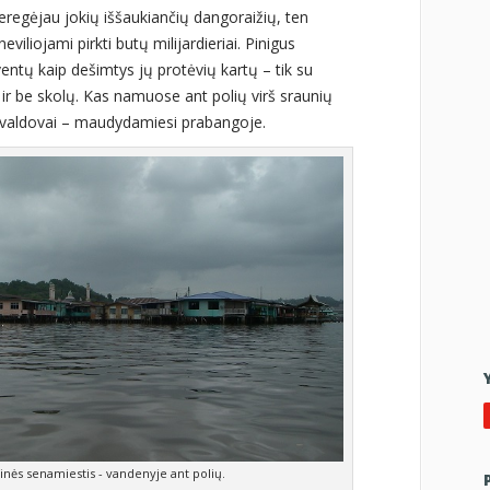
eregėjau jokių iššaukiančių dangoraižių, ten
eviliojami pirkti butų milijardieriai. Pinigus
ventų kaip dešimtys jų protėvių kartų – tik su
r be skolų. Kas namuose ant polių virš sraunių
 o valdovai – maudydamiesi prabangoje.
inės senamiestis - vandenyje ant polių.