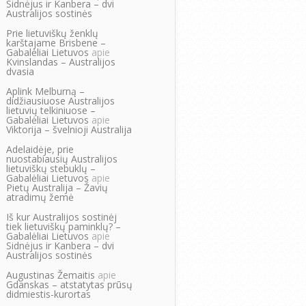
Sidnėjus ir Kanbera – dvi
Australijos sostinės
Prie lietuviškų ženklų
karštajame Brisbene –
Gabalėliai Lietuvos
apie
Kvinslandas – Australijos
dvasia
Aplink Melburną –
didžiausiuose Australijos
lietuvių telkiniuose –
Gabalėliai Lietuvos
apie
Viktorija – švelnioji Australija
Adelaidėje, prie
nuostabiausių Australijos
lietuviškų stebuklų –
Gabalėliai Lietuvos
apie
Pietų Australija – Žavių
atradimų žemė
Iš kur Australijos sostinėj
tiek lietuviškų paminklų? –
Gabalėliai Lietuvos
apie
Sidnėjus ir Kanbera – dvi
Australijos sostinės
Augustinas Žemaitis
apie
Gdanskas – atstatytas prūsų
didmiestis-kurortas