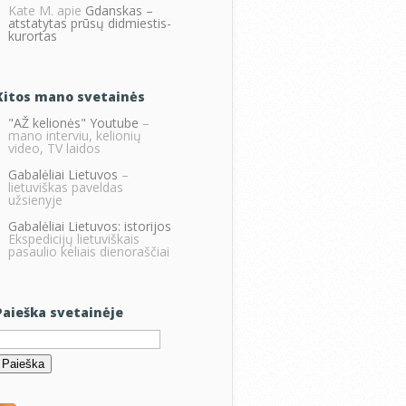
Kate M.
apie
Gdanskas –
atstatytas prūsų didmiestis-
kurortas
Kitos mano svetainės
"AŽ kelionės" Youtube
–
mano interviu, kelionių
video, TV laidos
Gabalėliai Lietuvos
–
lietuviškas paveldas
užsienyje
Gabalėliai Lietuvos: istorijos
Ekspedicijų lietuviškais
pasaulio keliais dienoraščiai
Paieška svetainėje
eškoti: