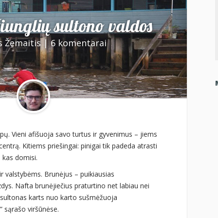
žiunglių sultono valdos
s Žemaitis
|
6 komentarai
pų. Vieni afišuoja savo turtus ir gyvenimus – jiems
centrą. Kitiems priešingai: pinigai tik padeda atrasti
, kas domisi.
r valstybėms. Brunėjus – puikiausias
dys. Nafta brunėjiečius praturtino net labiau nei
 sultonas karts nuo karto sušmėžuoja
” sąrašo viršūnėse.