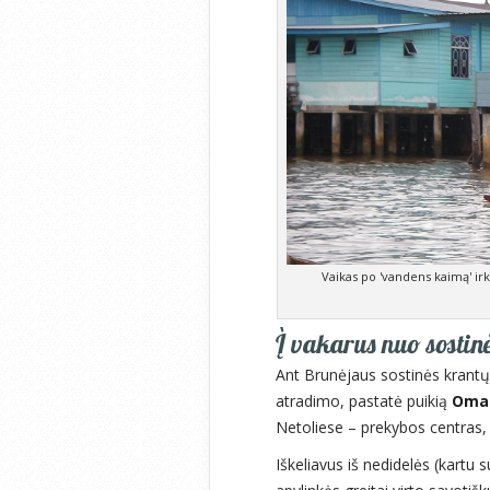
Vaikas po 'vandens kaimą' irkl
Į vakarus nuo sostinė
Ant Brunėjaus sostinės krantų
atradimo, pastatė puikią
Omar
Netoliese – prekybos centras, 
Iškeliavus iš nedidelės (kartu