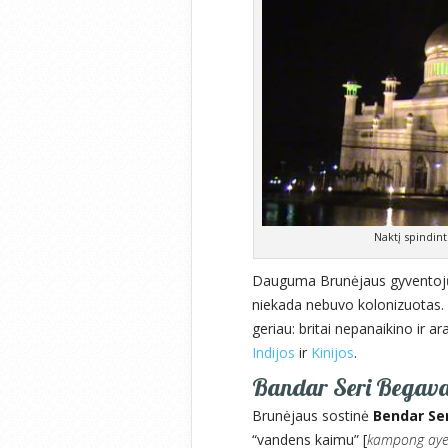
Naktį spindin
Dauguma Brunėjaus gyventojų –
niekada nebuvo kolonizuotas. To
geriau: britai nepanaikino ir a
Indijos
ir
Kinijos
.
Bandar Seri Begavano
Brunėjaus sostinė
Bendar Se
“vandens kaimu” [
kampong aye