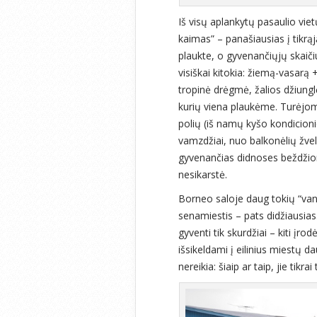
Iš visų aplankytų pasaulio vi
kaimas” – panašiausias į tikrąj
plaukte, o gyvenančiųjų skaiči
visiškai kitokia: žiemą-vasarą 
tropinė drėgmė, žalios džiungl
kurių viena plaukėme. Turėjome
polių (iš namų kyšo kondicioni
vamzdžiai, nuo balkonėlių žvel
gyvenančias didnoses beždžione
nesikarstė.
Borneo saloje daug tokių “va
senamiestis – pats didžiausias
gyventi tik skurdžiai – kiti įr
išsikeldami į eilinius miestų d
nereikia: šiaip ar taip, jie tikra