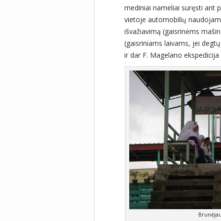
mediniai nameliai suręsti ant po
vietoje automobilių naudojami l
išvažiavimą (gaisrinėms mašino
(gaisriniams laivams, jei degt
ir dar F. Magelano ekspedicij
Brunėjau