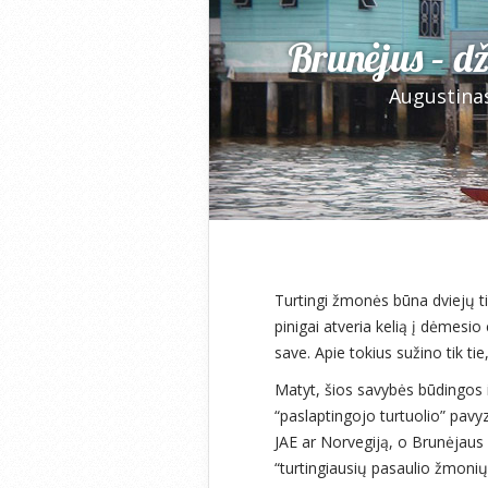
Brunėjus – d
Augustina
Turtingi žmonės būna dviejų ti
pinigai atveria kelią į dėmesio 
save. Apie tokius sužino tik tie
Matyt, šios savybės būdingos i
“paslaptingojo turtuolio” pavyz
JAE ar Norvegiją, o Brunėjaus
“turtingiausių pasaulio žmonių