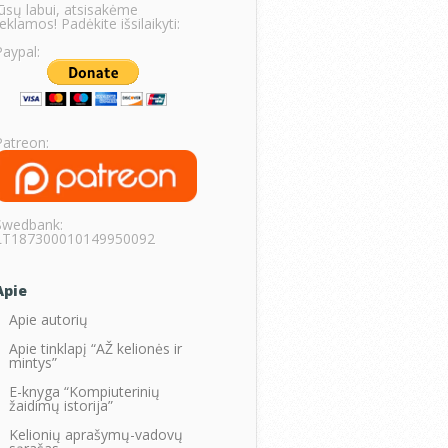
Jūsų labui, atsisakėme
eklamos! Padėkite išsilaikyti:
Paypal:
Patreon:
Swedbank:
LT187300010149950092
Apie
Apie autorių
Apie tinklapį “AŽ kelionės ir
mintys”
E-knyga “Kompiuterinių
žaidimų istorija”
Kelionių aprašymų-vadovų