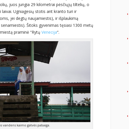
lių, juos jungia 29 kilometrai pėsčiųjų tiltelių, o
aivai. Ugniagesių stotis ant kranto turi ir
ms, jei degtų naujamiestis), ir išplaukimą
ų senamiestis). Šitoks gyvenimas tęsiasi 1300 metų
a miestą praminė “Rytų
Venecija
“.
s vandens kaimo gatvės pabaiga.