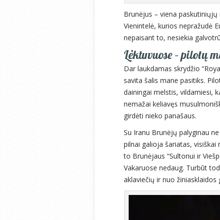
Brunėjus – viena paskutiniųjų 
Vienintelė, kurios nepražudė E
nepaisant to, nesiekia galvotrū
Lėktuvuose – pilotų 
Dar laukdamas skrydžio “Royal
savita šalis mane pasitiks. Pil
dainingai melstis, vildamiesi, 
nemažai keliavęs musulmonišk
girdėti nieko panašaus.
Su Iranu Brunėjų palyginau ne 
pilnai galioja šariatas, visišk
to Brunėjaus “Sultonui ir Viešpač
Vakaruose nedaug. Turbūt todėl
aklaviečių ir nuo žiniasklaidos g