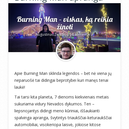
Burning Man – viskas, ką reikia
žinoti
Augustinas Žemaitis
|
6 komentarai
Apie Burning Man sklinda legendos – bet nė viena jų
neparuošė tai didingai beprotybei kuri manęs tenai
laukė!
Tai tarsi kita planeta, 7 dienoms kiekvienais metais
sukuriama vidury Nevados dykumos. Ten –
liepsnojantys didingi meno kūriniai, iššaukianti
spalvinga apranga, švytintys triaukščiai-keturaukščiai
automobiliai, visokeriopa laisvė, jokiose kitose