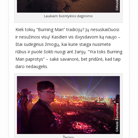
Laukiam šventyklos deginimo
Kiek tokių “Burning Man” tradicijų? Jų nesuskaičiuosi
ir nesužinosi visų! Kasdien vis išvysdavom ką naujo –
štai sudeginus žmogų, kai kurie staiga nusimetė
rūbus ir puolė šokti nuogi ant žarijų. “Yra toks Burning
Man paprotys” – sakė savanorė, bet pridūrė, kad taip
daro nedaugelis.
Žarijos