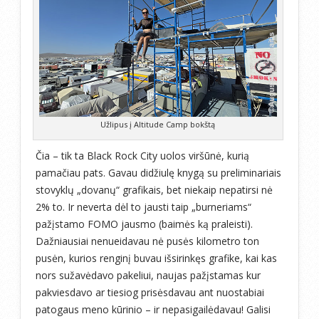
Užlipus į Altitude Camp bokštą
Čia – tik ta Black Rock City uolos viršūnė, kurią
pamačiau pats. Gavau didžiulę knygą su preliminariais
stovyklų „dovanų“ grafikais, bet niekaip nepatirsi nė
2% to. Ir neverta dėl to jausti taip „burneriams“
pažįstamo FOMO jausmo (baimės ką praleisti).
Dažniausiai nenueidavau nė pusės kilometro ton
pusėn, kurios renginį buvau išsirinkęs grafike, kai kas
nors sužavėdavo pakeliui, naujas pažįstamas kur
pakviesdavo ar tiesiog prisėsdavau ant nuostabiai
patogaus meno kūrinio – ir nepasigailėdavau! Galisi