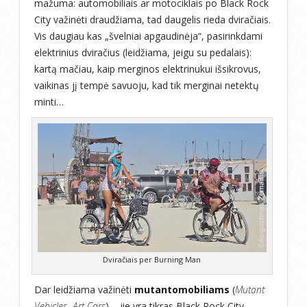
mažuma: automobiliais ar motociklais po Black Rock
City važinėti draudžiama, tad daugelis rieda dviračiais.
Vis daugiau kas „švelniai apgaudinėja“, pasirinkdami
elektrinius dviračius (leidžiama, jeigu su pedalais):
kartą mačiau, kaip merginos elektrinukui išsikrovus,
vaikinas jį tempė savuoju, kad tik merginai netektų
minti…
Dviračiais per Burning Man
Dar leidžiama važinėti
mutantomobiliams
(
Mutant
Vehicles
,
Art Cars
) – jie yra tikras Black Rock City