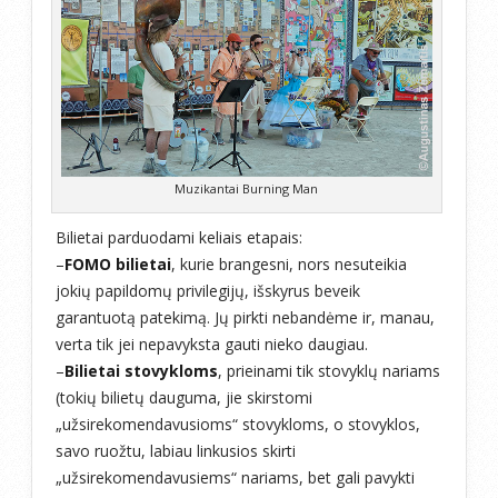
Muzikantai Burning Man
Bilietai parduodami keliais etapais:
–
FOMO bilietai
, kurie brangesni, nors nesuteikia
jokių papildomų privilegijų, išskyrus beveik
garantuotą patekimą. Jų pirkti nebandėme ir, manau,
verta tik jei nepavyksta gauti nieko daugiau.
–
Bilietai stovykloms
, prieinami tik stovyklų nariams
(tokių bilietų dauguma, jie skirstomi
„užsirekomendavusioms“ stovykloms, o stovyklos,
savo ruožtu, labiau linkusios skirti
„užsirekomendavusiems“ nariams, bet gali pavykti