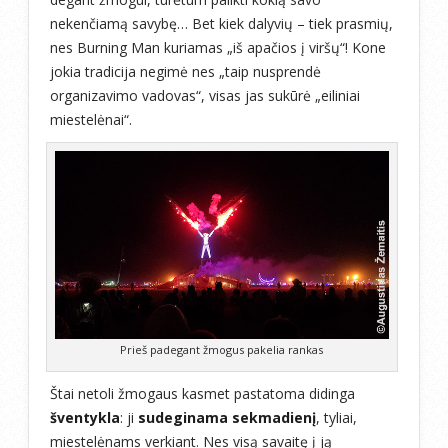
nekenčiamą savybę… Bet kiek dalyvių – tiek prasmių,
nes Burning Man kuriamas „iš apačios į viršų“! Kone
jokia tradicija negimė nes „taip nusprendė
organizavimo vadovas“, visas jas sukūrė „eiliniai
miestelėnai“.
Prieš padegant žmogus pakelia rankas
Štai netoli žmogaus kasmet pastatoma didinga
šventykla
: ji
sudeginama sekmadienį
, tyliai,
miestelėnams verkiant. Nes visą savaitę į ją