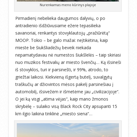
Nurenkamas meno kūrinys plajoje
Pirmadienį nebelieka daugumos dalyvių, o po
antradienio išdžiūvusiame ežere tepasilieka
savanoriai, renkantys stovyklautojų „pražiūrėtą“
MOOP. Tokio – be galo mažai: neįtikėtina, kaip
mieste be šiukšliadėžių beveik niekada
nepamatydavau nė numestos šiukšlelės – taip skiriasi
nuo muzikos festivalių ar miesto švenčių… Ką išsineši
iš stovyklos, turi ir parsinešti, ir 99%, atrodo, to
griežtai laikosi. Kiekvieną išgertą butelį, suvalgytų
traškučių ar džiovintos mėsos pakelį parsinešiau į
automobilį, išsivežėm ir išmetėme jau „civilizacijoje“.
O jei ką visgi „atima vėjas“, kaip mano žmonos
skrybėlę – sulaiko visą Black Rock City apsupanti 15
km ilgio laikina tinklinė „miesto siena“…