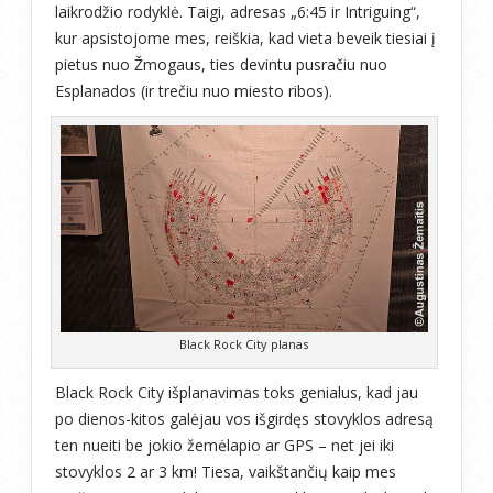
laikrodžio rodyklė. Taigi, adresas „6:45 ir Intriguing“,
kur apsistojome mes, reiškia, kad vieta beveik tiesiai į
pietus nuo Žmogaus, ties devintu pusračiu nuo
Esplanados (ir trečiu nuo miesto ribos).
Black Rock City planas
Black Rock City išplanavimas toks genialus, kad jau
po dienos-kitos galėjau vos išgirdęs stovyklos adresą
ten nueiti be jokio žemėlapio ar GPS – net jei iki
stovyklos 2 ar 3 km! Tiesa, vaikštančių kaip mes