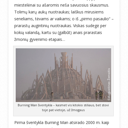
miestelėnai su ašaromis neša savuosius skausmus.
Tolimų karų aukų nuotraukas; laiškus mirusiems
seneliams, tėvams ar vaikams; o iš „pirmo pasaulio“ –
prarastų augintinių nuotraukas. Viskas sudegė per
kokią valandą, kartu su (galbūt) anais prarastais
žmonių gyvenimo etapais…
Burning Man šventykla – kasmet vis kitokio stiliaus, bet stovi
toje pat vietoje, už žmogaus
Pirma šventykla Burning Man atsirado 2000 m. kaip