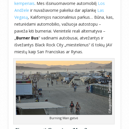
kemperiais
. Mes išsinuomavome automobilį
Los
Andžele
ir nuvažiavome pakeliui dar aplankę
Las
Vegasą
, Kalifornijos nacionalinius parkus
… Būna, kas,
neturėdami automobilio, važiuoja autostopu –
paveža kiti burneriai. Vienintelė reali alternatyva –
„
Burner Bus
“ vadinami autobusai, atvežantys ir
išvežantys Black Rock City „miestelėnus“ iš tokių JAV
miestų kaip San Franciskas ar Rynas.
Burning Man gatvė