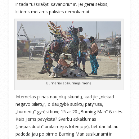
ir tada “užsirašyti savanoriu” ir, jei gerai seksis,
kitiems metams pakvies nemokamai.
Burneriai apžiūrinėja meną
Internetas pilnas naujokų skundų, kad jie „niekad
negavo bilietų“, o daugybė sutiktų patyrusių
„burnerių“ gyrėsi buvę 15 ar 20 „Burning Man“ iš eilės.
Kaip jiems pavyksta? Svarbu atkaklumas
(„nepasiduoti“ pralaimėjus loterijoje), bet dar labiau
padeda jau po pirmo Burning Man susikuriami ir