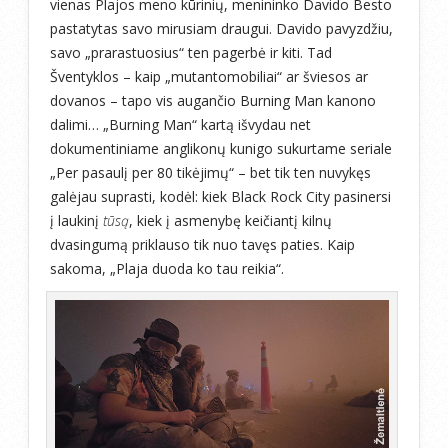
vienas Plajos meno kūrinių, menininko Davido Besto
pastatytas savo mirusiam draugui. Davido pavyzdžiu,
savo „prarastuosius“ ten pagerbė ir kiti. Tad
Šventyklos – kaip „mutantomobiliai“ ar šviesos ar
dovanos – tapo vis augančio Burning Man kanono
dalimi… „Burning Man“ kartą išvydau net
dokumentiniame anglikonų kunigo sukurtame seriale
„Per pasaulį per 80 tikėjimų“ – bet tik ten nuvykęs
galėjau suprasti, kodėl: kiek Black Rock City pasinersi
į laukinį
tūsą
, kiek į asmenybę keičiantį kilnų
dvasingumą priklauso tik nuo tavęs paties. Kaip
sakoma, „Plaja duoda ko tau reikia“.