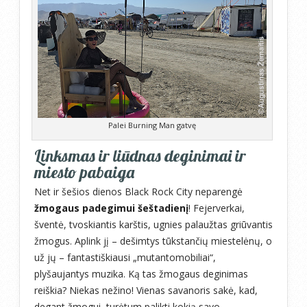
Palei Burning Man gatvę
Linksmas ir liūdnas deginimai ir
miesto pabaiga
Net ir šešios dienos Black Rock City neparengė
žmogaus padegimui šeštadienį
! Fejerverkai,
šventė, tvoskiantis karštis, ugnies palaužtas griūvantis
žmogus. Aplink jį – dešimtys tūkstančių miestelėnų, o
už jų – fantastiškiausi „mutantomobiliai“,
plyšaujantys muzika. Ką tas žmogaus deginimas
reiškia? Niekas nežino! Vienas savanoris sakė, kad,
degant žmogui, turėtum palikti kokią savo