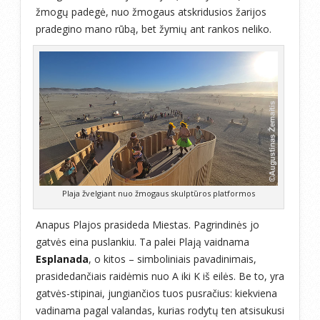
žmogų padegė, nuo žmogaus atskridusios žarijos
pradegino mano rūbą, bet žymių ant rankos neliko.
Plaja žvelgiant nuo žmogaus skulptūros platformos
Anapus Plajos prasideda Miestas. Pagrindinės jo
gatvės eina puslankiu. Ta palei Plają vaidnama
Esplanada
, o kitos – simboliniais pavadinimais,
prasidedančiais raidėmis nuo A iki K iš eilės. Be to, yra
gatvės-stipinai, jungiančios tuos pusračius: kiekviena
vadinama pagal valandas, kurias rodytų ten atsisukusi