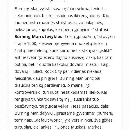
Burning Man vyksta savaitę (nuo sekmadienio iki
sekmadienio), bet kelias dienas iki renginio pradžios
jau nerimsta masinės statybos: savo palapines,
heksajurtas, kupolus, kemperių „junginius“ statosi
Burning Man stovyklos
. Tokių „pripažintų“ stovyklų
– apie 1500, kiekvienoje gyvena nuo kelių iki kelių
šimtų miestelėnų, kurie kartu ne tik stengiasi „išlikti“
ant nesvetingo ežero dugno susivežę viską, kas tam
būtina, bet ir duoda kažkokią dovaną miestui. Taip,
dovaną – Black Rock City per 7 dienas niekada
neišsitraukiau piniginės! Burning Man principai
draudžia ten ką pardavinėti, o mainai irgi
kontroversiški: turi duoti nesitikėdamas nieko. Kai
renginys trunka tik savaitę ir į jį susirenka tuo
besižavintys, tai puikiai veikia! Tiesą pasakius, dalis
Burning Man dalyvių „įprastame gyvenime“ (burnerių
terminais, „default world“) yra verslininkai, žvaigždės,
turtuoliai, čia lankėsi ir Elonas Muskas, Markas