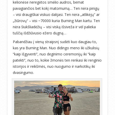
kelionėse neregėtos smėlio audros, bemat
pavagiančios bet kokį matomumą… Ten nėra pinigų
– visi draugiškai viskuo dalijasi. Ten nėra „atlikėjų“ ar
„žiūrovų“ – visi ~70000 kuria Burning Man kartu. Ten
nėra šiukšliadėžių – visi viską išsiveža ir vėl palieka
tuščią išdžiūvusio ežero dugną…
Pabandžiau į vieną straipsnį sudėti kuo daugiau to,
kas yra Burning Man. Nuo didingo meno iki užkulisių
“kaip išgyventi”, nuo deginimo ceremonijų iki “kaip
patekti”, nuo to, kokie žmonės ten renkasi iki renginio
istorijos ir reikšmės, nuo nuogumo ir narkotikų iki
dvasingumo.