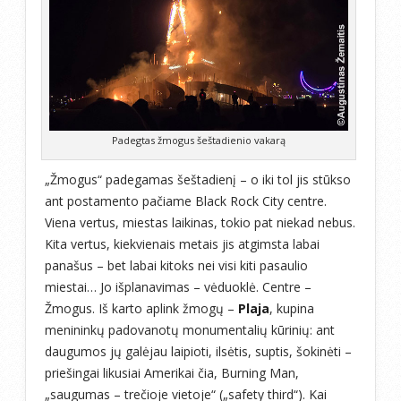
Padegtas žmogus šeštadienio vakarą
„Žmogus“ padegamas šeštadienį – o iki tol jis stūkso
ant postamento pačiame Black Rock City centre.
Viena vertus, miestas laikinas, tokio pat niekad nebus.
Kita vertus, kiekvienais metais jis atgimsta labai
panašus – bet labai kitoks nei visi kiti pasaulio
miestai… Jo išplanavimas – vėduoklė. Centre –
Žmogus. Iš karto aplink žmogų –
Plaja
, kupina
menininkų padovanotų monumentalių kūrinių: ant
daugumos jų galėjau laipioti, ilsėtis, suptis, šokinėti –
priešingai likusiai Amerikai čia, Burning Man,
„saugumas – trečioje vietoje“ („safety third“). Kai