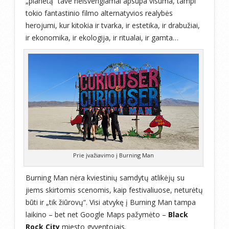
„planetą“ tave neišvengiamai apsupa visuma, tampi
tokio fantastinio filmo alternatyvios realybės
herojumi, kur kitokia ir tvarka, ir estetika, ir drabužiai,
ir ekonomika, ir ekologija, ir ritualai, ir gamta…
Prie įvažiavimo į Burning Man
Burning Man nėra kviestinių samdytų atlikėjų su
jiems skirtomis scenomis, kaip festivaliuose, neturėtų
būti ir „tik žiūrovų“. Visi atvykę į Burning Man tampa
laikino – bet net Google Maps pažymėto –
Black
Rock City
miesto gyventojais.