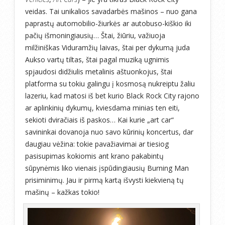
veidas. Tai unikalios savadarbės mašinos – nuo gana
paprastų automobilio-žiurkės ar autobuso-kiškio iki
pačių išmoningiausių… Štai, žiūriu, važiuoja
milžiniškas Viduramžių laivas, štai per dykumą juda
Aukso vartų tiltas, štai pagal muziką ugnimis
spjaudosi didžiulis metalinis aštuonkojus, štai
platforma su tokiu galingu į kosmosą nukreiptu žaliu
lazeriu, kad matosi iš bet kurio Black Rock City rajono
ar aplinkinių dykumų, kviesdama minias ten eiti,
sekioti dviračiais iš paskos… Kai kurie „art car“
savininkai dovanoja nuo savo kūrinių koncertus, dar
daugiau vėžina: tokie pavažiavimai ar tiesiog
pasisupimas kokiomis ant krano pakabintų
sūpynėmis liko vienais įspūdingiausių Burning Man
prisiminimų. Jau ir pirmą kartą išvysti kiekvieną tų
mašinų – kažkas tokio!