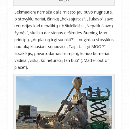
Sekmadienį nemaža dalis miesto jau buvo nugriauta,
o stovyklų nariai, išrinkę „heksajurtas“. „šukavo“ savo
teritorijas kad nepaliktų nė šiukšlelės: „Nepalik (savo)
žymės“, skelbia dar vienas dešimties Burning Man
principų. „Ar plauką irgi surinkti?“ – nugirdau stovyklos
naujoką klausiant senbuvio. „Taip, tai irgi MOOP“ –
atsakė jis, pavartodamas trumpinį, kuriuo burneriai
vadina „viską, ko neturėtų ten būti“ („Matter out of
place“).