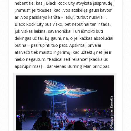
nebent tie, kas į Black Rock City atvyksta įsispraudę į
„rėmus“: jei tikėsies, kad „vos atsikėlęs gausi kavos“
ar „vos pasidarys karšta – ledų“, turbūt nusivilsi…
Black Rock City bus visko, bet nebūtinai ten ir tada,
juk viskas laikina, savanoriška! Turi išmokti būti
dėkingas už tai, ką gauni, na, o jei kažkas absoliučiai
būtina – pasirūpinti tuo pats. Apskritai, privalai
atsivežti tiek maisto ir gėrimų, kad užtektų net jei ir
nieko negautum. “Radical self-reliance” (Radikalus
apsirūpinimas) – dar vienas Burning Man principas.