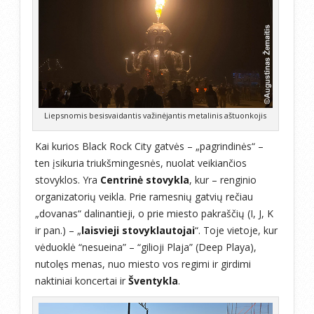
Liepsnomis besisvaidantis važinėjantis metalinis aštuonkojis
Kai kurios Black Rock City gatvės – „pagrindinės“ –
ten įsikuria triukšmingesnės, nuolat veikiančios
stovyklos. Yra
Centrinė stovykla
, kur – renginio
organizatorių veikla. Prie ramesnių gatvių rečiau
„dovanas“ dalinantieji, o prie miesto pakraščių (I, J, K
ir pan.) – „
laisvieji stovyklautojai
“. Toje vietoje, kur
vėduoklė “nesueina” – “gilioji Plaja” (Deep Playa),
nutolęs menas, nuo miesto vos regimi ir girdimi
naktiniai koncertai ir
Šventykla
.