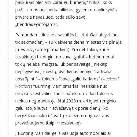
paskui vis plečiami „draugų burnerių“ tinklai: koks
pažįstamas nusiperka bilietus, gyvenimo aplinkybės
priverčia nevažiuoti, tada siūlo savo
„bendradegintojams“…
Parduodami tik visos savaitės bilietai. Gali atvykti ne
tik sekmadienį – su kiekviena diena miestas vis pilnėja
(mes atvykome pirmadienį). Yra net tokių, kurie
atvažiuoja tik deginimo savaitgaliui – bet burneriai
tokių nelabai mėgsta, juk per savaitgalį niekaip
neįsigyvensi į miestą, dvi dienas bepigu “radikaliai
apsirūpinti” – tokiems “savaitgalio kariams” (
weekend
warriors
) “Burning Man” smarkiai nesiskiria nuo
muzikos festivalio. Tad ir patekimo vidun tokiems
niekas negarantuoja: štai 2023 m. artėjant renginio
galui stojo liūtys ir atvažiavę tik porai dienų liko
bergždžiai laukti už vartų kol ežero dugnas taps
pravažiuojamu (taip ir nesulaukė).
Į Burning Man daugelis važiuoja automobiliais ar