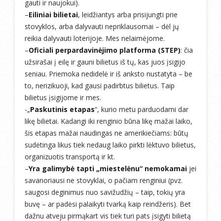
gauti ir naujokui).
–
Eiliniai bilietai
, leidžiantys arba prisijungti prie
stovyklos, arba dalyvauti nepriklausomai – dėl jų
reikia dalyvauti loterijoje. Mes nelaimėjome.
–
Oficiali perpardavinėjimo platforma (STEP)
: čia
užsirašai į eilę ir gauni bilietus iš tų, kas juos įsigijo
seniau. Priemoka nedidelė ir iš anksto nustatyta – be
to, nerizikuoji, kad gausi padirbtus bilietus. Taip
bilietus įsigijome ir mes.
-„
Paskutinis etapas
“, kurio metu parduodami dar
likę bilietai. Kadangi iki renginio būna likę mažai laiko,
šis etapas mažai naudingas ne amerikiečiams: būtų
sudėtinga likus tiek nedaug laiko pirkti lėktuvo bilietus,
organizuotis transportą ir kt.
–
Yra galimybė tapti „miestelėnu“ nemokamai
jei
savanoriausi ne stovyklai, o pačiam renginiui (pvz.
saugosi deginimus nuo savižudžių – taip, tokių yra
buvę – ar padėsi palaikyti tvarką kaip reindžeris). Bet
dažnu atveju pirmąkart vis tiek turi pats įsigyti bilietą