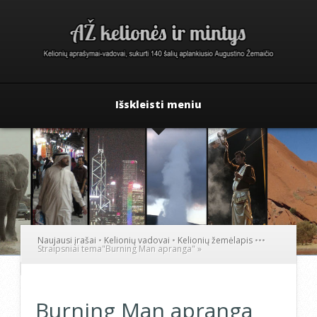
Išskleisti meniu
Naujausi įrašai
•
Kelionių vadovai
•
Kelionių žemėlapis
•
•
•
Straipsniai tema
"
Burning Man apranga"
»
Burning Man apranga