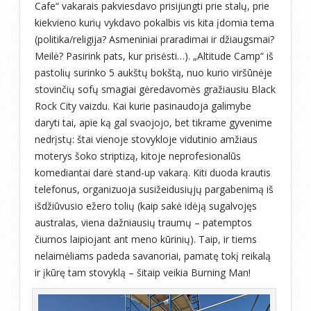
Cafe“ vakarais pakviesdavo prisijungti prie stalų, prie
kiekvieno kurių vykdavo pokalbis vis kita įdomia tema
(politika/religija? Asmeniniai praradimai ir džiaugsmai?
Meilė? Pasirink pats, kur prisėsti…). „Altitude Camp“ iš
pastolių surinko 5 aukštų bokštą, nuo kurio viršūnėje
stovinčių sofų smagiai gėredavomės gražiausiu Black
Rock City vaizdu. Kai kurie pasinaudoja galimybe
daryti tai, apie ką gal svaojojo, bet tikrame gyvenime
nedrįstų: štai vienoje stovykloje vidutinio amžiaus
moterys šoko striptizą, kitoje neprofesionalūs
komediantai darė stand-up vakarą. Kiti duoda krautis
telefonus, organizuoja susižeidusiųjų pargabenimą iš
išdžiūvusio ežero tolių (kaip sakė idėją sugalvojęs
australas, viena dažniausių traumų – patemptos
čiurnos laipiojant ant meno kūrinių). Taip, ir tiems
nelaimėliams padeda savanoriai, pamatę tokį reikalą
ir įkūrę tam stovyklą – šitaip veikia Burning Man!