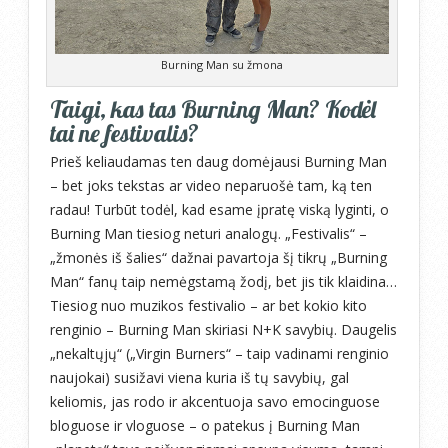
Burning Man su žmona
Taigi, kas tas Burning Man? Kodėl
tai ne festivalis?
Prieš keliaudamas ten daug domėjausi Burning Man
– bet joks tekstas ar video neparuošė tam, ką ten
radau! Turbūt todėl, kad esame įpratę viską lyginti, o
Burning Man tiesiog neturi analogų. „Festivalis“ –
„žmonės iš šalies“ dažnai pavartoja šį tikrų „Burning
Man“ fanų taip nemėgstamą žodį, bet jis tik klaidina…
Tiesiog nuo muzikos festivalio – ar bet kokio kito
renginio – Burning Man skiriasi N+K savybių. Daugelis
„nekaltųjų“ („Virgin Burners“ – taip vadinami renginio
naujokai) susižavi viena kuria iš tų savybių, gal
keliomis, jas rodo ir akcentuoja savo emocinguose
bloguose ir vloguose – o patekus į Burning Man