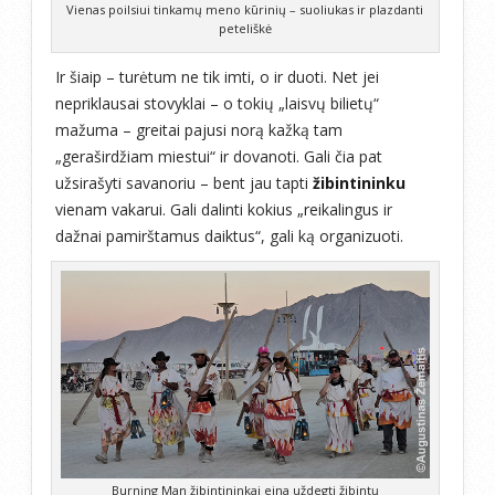
Vienas poilsiui tinkamų meno kūrinių – suoliukas ir plazdanti
peteliškė
Ir šiaip – turėtum ne tik imti, o ir duoti. Net jei
nepriklausai stovyklai – o tokių „laisvų bilietų“
mažuma – greitai pajusi norą kažką tam
„geraširdžiam miestui“ ir dovanoti. Gali čia pat
užsirašyti savanoriu – bent jau tapti
žibintininku
vienam vakarui. Gali dalinti kokius „reikalingus ir
dažnai pamirštamus daiktus“, gali ką organizuoti.
Burning Man žibintininkai eina uždegti žibintų