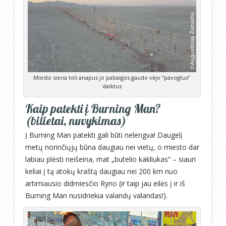
Miesto siena toli anapus jo pabaigos gaudo vėjo “pavogtus”
daiktus
Kaip patekti į Burning Man?
(bilietai, nuvykimas)
Į Burning Man patekti gali būti nelengva! Daugelį
metų norinčiųjų būna daugiau nei vietų, o miesto dar
labiau plėsti neišeina, mat „butelio kakliukas“ – siauri
keliai į tą atokų kraštą daugiau nei 200 km nuo
artimiausio didmiesčio Ryno (ir taip jau eilės į ir iš
Burning Man nusidriekia valandų valandas!).