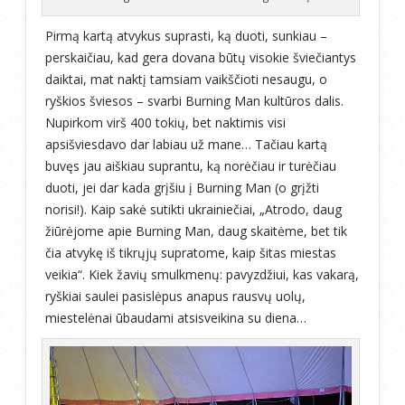
Pirmą kartą atvykus suprasti, ką duoti, sunkiau –
perskaičiau, kad gera dovana būtų visokie šviečiantys
daiktai, mat naktį tamsiam vaikščioti nesaugu, o
ryškios šviesos – svarbi Burning Man kultūros dalis.
Nupirkom virš 400 tokių, bet naktimis visi
apsišviesdavo dar labiau už mane… Tačiau kartą
buvęs jau aiškiau suprantu, ką norėčiau ir turėčiau
duoti, jei dar kada grįšiu į Burning Man (o grįžti
norisi!). Kaip sakė sutikti ukrainiečiai, „Atrodo, daug
žiūrėjome apie Burning Man, daug skaitėme, bet tik
čia atvykę iš tikrųjų supratome, kaip šitas miestas
veikia“. Kiek žavių smulkmenų: pavyzdžiui, kas vakarą,
ryškiai saulei pasislėpus anapus rausvų uolų,
miestelėnai ūbaudami atsisveikina su diena…