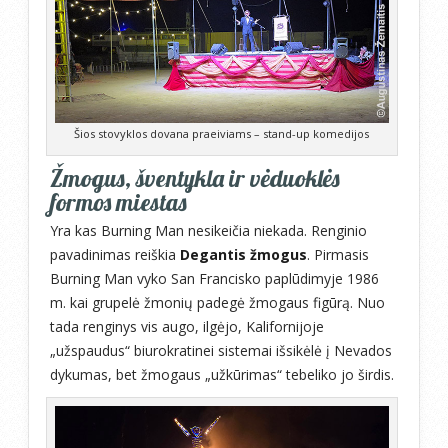
Šios stovyklos dovana praeiviams – stand-up komedijos
Žmogus, šventykla ir vėduoklės
formos miestas
Yra kas Burning Man nesikeičia niekada. Renginio
pavadinimas reiškia
Degantis žmogus
. Pirmasis
Burning Man vyko San Francisko paplūdimyje 1986
m. kai grupelė žmonių padegė žmogaus figūrą. Nuo
tada renginys vis augo, ilgėjo, Kalifornijoje
„užspaudus“ biurokratinei sistemai išsikėlė į Nevados
dykumas, bet žmogaus „užkūrimas“ tebeliko jo širdis.