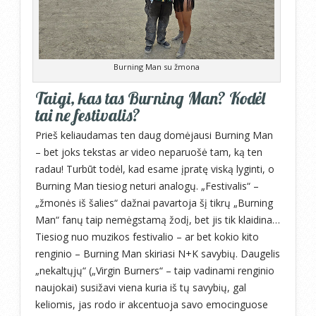
Burning Man su žmona
Taigi, kas tas Burning Man? Kodėl
tai ne festivalis?
Prieš keliaudamas ten daug domėjausi Burning Man
– bet joks tekstas ar video neparuošė tam, ką ten
radau! Turbūt todėl, kad esame įpratę viską lyginti, o
Burning Man tiesiog neturi analogų. „Festivalis“ –
„žmonės iš šalies“ dažnai pavartoja šį tikrų „Burning
Man“ fanų taip nemėgstamą žodį, bet jis tik klaidina…
Tiesiog nuo muzikos festivalio – ar bet kokio kito
renginio – Burning Man skiriasi N+K savybių. Daugelis
„nekaltųjų“ („Virgin Burners“ – taip vadinami renginio
naujokai) susižavi viena kuria iš tų savybių, gal
keliomis, jas rodo ir akcentuoja savo emocinguose