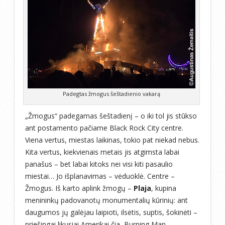
Padegtas žmogus šeštadienio vakarą
„Žmogus“ padegamas šeštadienį – o iki tol jis stūkso
ant postamento pačiame Black Rock City centre.
Viena vertus, miestas laikinas, tokio pat niekad nebus.
Kita vertus, kiekvienais metais jis atgimsta labai
panašus – bet labai kitoks nei visi kiti pasaulio
miestai… Jo išplanavimas – vėduoklė. Centre –
Žmogus. Iš karto aplink žmogų –
Plaja
, kupina
menininkų padovanotų monumentalių kūrinių: ant
daugumos jų galėjau laipioti, ilsėtis, suptis, šokinėti –
priešingai likusiai Amerikai čia, Burning Man,