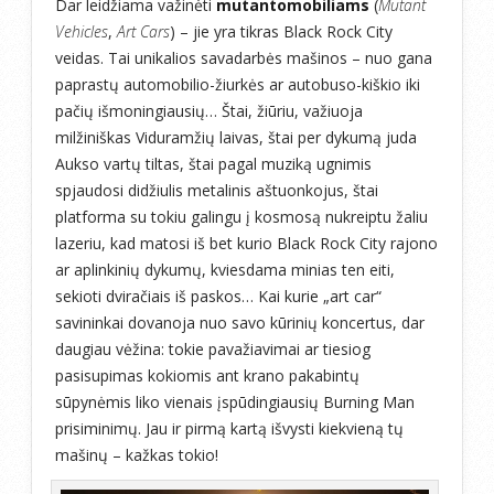
Dar leidžiama važinėti
mutantomobiliams
(
Mutant
Vehicles
,
Art Cars
) – jie yra tikras Black Rock City
veidas. Tai unikalios savadarbės mašinos – nuo gana
paprastų automobilio-žiurkės ar autobuso-kiškio iki
pačių išmoningiausių… Štai, žiūriu, važiuoja
milžiniškas Viduramžių laivas, štai per dykumą juda
Aukso vartų tiltas, štai pagal muziką ugnimis
spjaudosi didžiulis metalinis aštuonkojus, štai
platforma su tokiu galingu į kosmosą nukreiptu žaliu
lazeriu, kad matosi iš bet kurio Black Rock City rajono
ar aplinkinių dykumų, kviesdama minias ten eiti,
sekioti dviračiais iš paskos… Kai kurie „art car“
savininkai dovanoja nuo savo kūrinių koncertus, dar
daugiau vėžina: tokie pavažiavimai ar tiesiog
pasisupimas kokiomis ant krano pakabintų
sūpynėmis liko vienais įspūdingiausių Burning Man
prisiminimų. Jau ir pirmą kartą išvysti kiekvieną tų
mašinų – kažkas tokio!