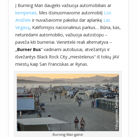
Į Burning Man daugelis važiuoja automobiliais ar
kemperiais
. Mes išsinuomavome automobilį
Los
Andžele
ir nuvažiavome pakeliui dar aplankę
Las
Vegasą
, Kalifornijos nacionalinius parkus
… Būna, kas,
neturėdami automobilio, važiuoja autostopu –
paveža kiti burneriai. Vienintelė reali alternatyva –
„
Burner Bus
“ vadinami autobusai, atvežantys ir
išvežantys Black Rock City „miestelėnus“ iš tokių JAV
miestų kaip San Franciskas ar Rynas.
Burning Man gatvė