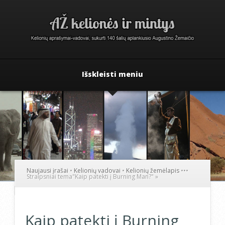
Išskleisti meniu
Naujausi įrašai
•
Kelionių vadovai
•
Kelionių žemėlapis
•
•
•
Straipsniai tema
"
Kaip patekti į Burning Man?"
»
Kaip patekti į Burning