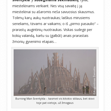
miestelėnams verkiant. Nes visą savaitę į ją
miestelėnai su ašaromis neša savuosius skausmus.
Tolimų karų aukų nuotraukas; laiškus mirusiems
seneliams, tėvams ar vaikams; o iš „pirmo pasaulio“ –
prarastų augintinių nuotraukas. Viskas sudegė per
kokią valandą, kartu su (galbūt) anais prarastais
žmonių gyvenimo etapais…
Burning Man šventykla – kasmet vis kitokio stiliaus, bet stovi
toje pat vietoje, už žmogaus