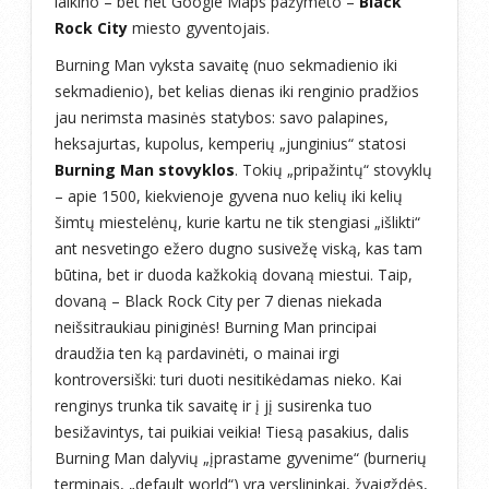
laikino – bet net Google Maps pažymėto –
Black
Rock City
miesto gyventojais.
Burning Man vyksta savaitę (nuo sekmadienio iki
sekmadienio), bet kelias dienas iki renginio pradžios
jau nerimsta masinės statybos: savo palapines,
heksajurtas, kupolus, kemperių „junginius“ statosi
Burning Man stovyklos
. Tokių „pripažintų“ stovyklų
– apie 1500, kiekvienoje gyvena nuo kelių iki kelių
šimtų miestelėnų, kurie kartu ne tik stengiasi „išlikti“
ant nesvetingo ežero dugno susivežę viską, kas tam
būtina, bet ir duoda kažkokią dovaną miestui. Taip,
dovaną – Black Rock City per 7 dienas niekada
neišsitraukiau piniginės! Burning Man principai
draudžia ten ką pardavinėti, o mainai irgi
kontroversiški: turi duoti nesitikėdamas nieko. Kai
renginys trunka tik savaitę ir į jį susirenka tuo
besižavintys, tai puikiai veikia! Tiesą pasakius, dalis
Burning Man dalyvių „įprastame gyvenime“ (burnerių
terminais, „default world“) yra verslininkai, žvaigždės,