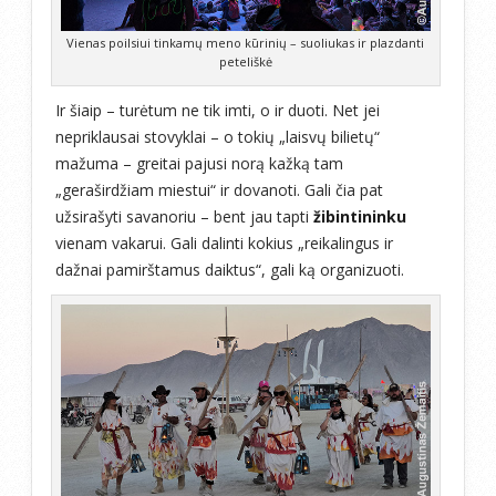
Vienas poilsiui tinkamų meno kūrinių – suoliukas ir plazdanti
peteliškė
Ir šiaip – turėtum ne tik imti, o ir duoti. Net jei
nepriklausai stovyklai – o tokių „laisvų bilietų“
mažuma – greitai pajusi norą kažką tam
„geraširdžiam miestui“ ir dovanoti. Gali čia pat
užsirašyti savanoriu – bent jau tapti
žibintininku
vienam vakarui. Gali dalinti kokius „reikalingus ir
dažnai pamirštamus daiktus“, gali ką organizuoti.