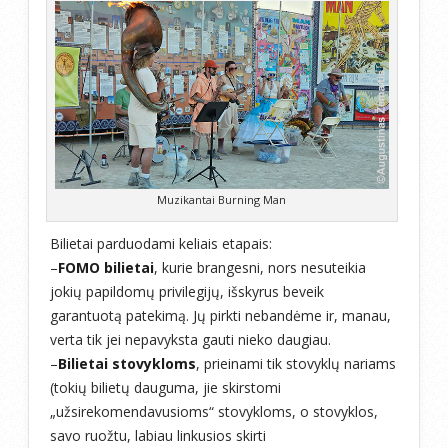
Muzikantai Burning Man
Bilietai parduodami keliais etapais:
–
FOMO bilietai
, kurie brangesni, nors nesuteikia
jokių papildomų privilegijų, išskyrus beveik
garantuotą patekimą. Jų pirkti nebandėme ir, manau,
verta tik jei nepavyksta gauti nieko daugiau.
–
Bilietai stovykloms
, prieinami tik stovyklų nariams
(tokių bilietų dauguma, jie skirstomi
„užsirekomendavusioms“ stovykloms, o stovyklos,
savo ruožtu, labiau linkusios skirti