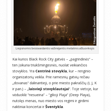
Liepsnomis besisvaidantis važinėjantis metalinis aštuonkojis
Kai kurios Black Rock City gatvės – „pagrindinės“ –
ten įsikuria triukšmingesnės, nuolat veikiančios
stovyklos. Yra
Centrinė stovykla
, kur – renginio
organizatorių veikla. Prie ramesnių gatvių rečiau
„dovanas“ dalinantieji, o prie miesto pakraščių (I, J, K
ir pan.) – „
laisvieji stovyklautojai
“. Toje vietoje, kur
vėduoklė “nesueina” – “gilioji Plaja” (Deep Playa),
nutolęs menas, nuo miesto vos regimi ir girdimi
naktiniai koncertai ir
Šventykla
.