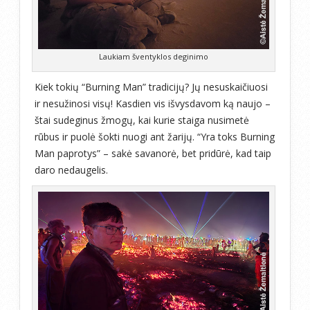
Laukiam šventyklos deginimo
Kiek tokių “Burning Man” tradicijų? Jų nesuskaičiuosi
ir nesužinosi visų! Kasdien vis išvysdavom ką naujo –
štai sudeginus žmogų, kai kurie staiga nusimetė
rūbus ir puolė šokti nuogi ant žarijų. “Yra toks Burning
Man paprotys” – sakė savanorė, bet pridūrė, kad taip
daro nedaugelis.