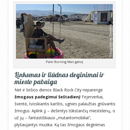
Palei Burning Man gatvę
Linksmas ir liūdnas deginimai ir
miesto pabaiga
Net ir šešios dienos Black Rock City neparengė
žmogaus padegimui šeštadienį
! Fejerverkai,
šventė, tvoskiantis karštis, ugnies palaužtas griūvantis
žmogus. Aplink jį – dešimtys tūkstančių miestelėnų, o
už jų – fantastiškiausi „mutantomobiliai“,
plyšaujantys muzika. Ką tas žmogaus deginimas