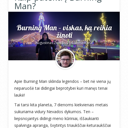
Man?
Burning Man – viskas, ką reikia
žinoti
Augustinas Žemaitis
|
6 komentarai
Apie Burning Man sklinda legendos – bet nė viena jų
neparuošė tai didingai beprotybei kuri manęs tenai
laukė!
Tai tarsi kita planeta, 7 dienoms kiekvienais metais
sukuriama vidury Nevados dykumos. Ten –
liepsnojantys didingi meno kūriniai, iššaukianti
spalvinga apranga, švytintys triaukščiai-keturaukščiai