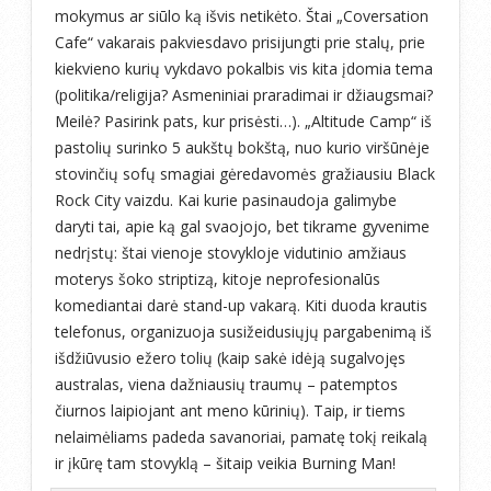
mokymus ar siūlo ką išvis netikėto. Štai „Coversation
Cafe“ vakarais pakviesdavo prisijungti prie stalų, prie
kiekvieno kurių vykdavo pokalbis vis kita įdomia tema
(politika/religija? Asmeniniai praradimai ir džiaugsmai?
Meilė? Pasirink pats, kur prisėsti…). „Altitude Camp“ iš
pastolių surinko 5 aukštų bokštą, nuo kurio viršūnėje
stovinčių sofų smagiai gėredavomės gražiausiu Black
Rock City vaizdu. Kai kurie pasinaudoja galimybe
daryti tai, apie ką gal svaojojo, bet tikrame gyvenime
nedrįstų: štai vienoje stovykloje vidutinio amžiaus
moterys šoko striptizą, kitoje neprofesionalūs
komediantai darė stand-up vakarą. Kiti duoda krautis
telefonus, organizuoja susižeidusiųjų pargabenimą iš
išdžiūvusio ežero tolių (kaip sakė idėją sugalvojęs
australas, viena dažniausių traumų – patemptos
čiurnos laipiojant ant meno kūrinių). Taip, ir tiems
nelaimėliams padeda savanoriai, pamatę tokį reikalą
ir įkūrę tam stovyklą – šitaip veikia Burning Man!