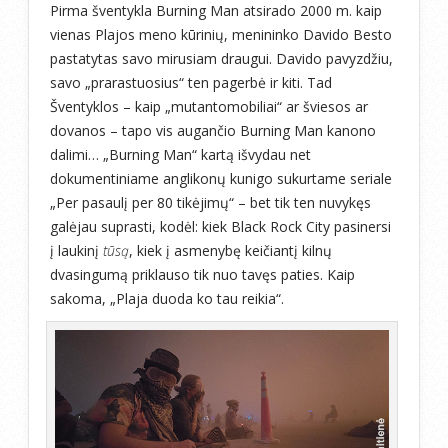
Pirma šventykla Burning Man atsirado 2000 m. kaip
vienas Plajos meno kūrinių, menininko Davido Besto
pastatytas savo mirusiam draugui. Davido pavyzdžiu,
savo „prarastuosius“ ten pagerbė ir kiti. Tad
Šventyklos – kaip „mutantomobiliai“ ar šviesos ar
dovanos – tapo vis augančio Burning Man kanono
dalimi… „Burning Man“ kartą išvydau net
dokumentiniame anglikonų kunigo sukurtame seriale
„Per pasaulį per 80 tikėjimų“ – bet tik ten nuvykęs
galėjau suprasti, kodėl: kiek Black Rock City pasinersi
į laukinį
tūsą
, kiek į asmenybę keičiantį kilnų
dvasingumą priklauso tik nuo tavęs paties. Kaip
sakoma, „Plaja duoda ko tau reikia“.