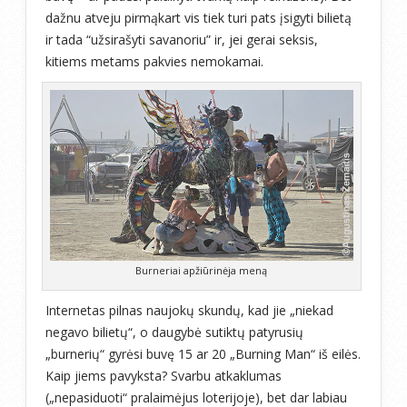
dažnu atveju pirmąkart vis tiek turi pats įsigyti bilietą
ir tada “užsirašyti savanoriu” ir, jei gerai seksis,
kitiems metams pakvies nemokamai.
Burneriai apžiūrinėja meną
Internetas pilnas naujokų skundų, kad jie „niekad
negavo bilietų“, o daugybė sutiktų patyrusių
„burnerių“ gyrėsi buvę 15 ar 20 „Burning Man“ iš eilės.
Kaip jiems pavyksta? Svarbu atkaklumas
(„nepasiduoti“ pralaimėjus loterijoje), bet dar labiau