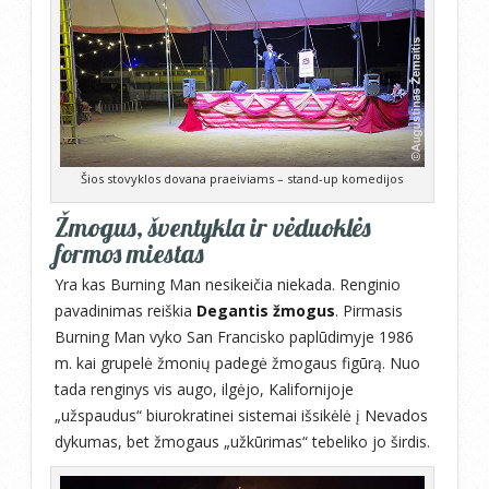
Šios stovyklos dovana praeiviams – stand-up komedijos
Žmogus, šventykla ir vėduoklės
formos miestas
Yra kas Burning Man nesikeičia niekada. Renginio
pavadinimas reiškia
Degantis žmogus
. Pirmasis
Burning Man vyko San Francisko paplūdimyje 1986
m. kai grupelė žmonių padegė žmogaus figūrą. Nuo
tada renginys vis augo, ilgėjo, Kalifornijoje
„užspaudus“ biurokratinei sistemai išsikėlė į Nevados
dykumas, bet žmogaus „užkūrimas“ tebeliko jo širdis.