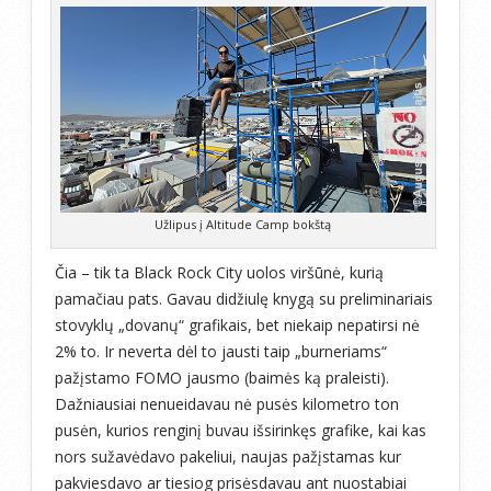
Užlipus į Altitude Camp bokštą
Čia – tik ta Black Rock City uolos viršūnė, kurią
pamačiau pats. Gavau didžiulę knygą su preliminariais
stovyklų „dovanų“ grafikais, bet niekaip nepatirsi nė
2% to. Ir neverta dėl to jausti taip „burneriams“
pažįstamo FOMO jausmo (baimės ką praleisti).
Dažniausiai nenueidavau nė pusės kilometro ton
pusėn, kurios renginį buvau išsirinkęs grafike, kai kas
nors sužavėdavo pakeliui, naujas pažįstamas kur
pakviesdavo ar tiesiog prisėsdavau ant nuostabiai