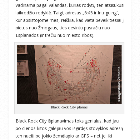
vadinama pagal valandas, kurias rodytų ten atsisukusi
laikrodžio rodyklė. Taigi, adresas „6:45 ir Intriguing“,
kur apsistojome mes, reiškia, kad vieta beveik tiesiai į
pietus nuo Žmogaus, ties devintu pusračiu nuo
Esplanados (ir trečiu nuo miesto ribos).
Black Rock City planas
Black Rock City išplanavimas toks genialus, kad jau
po dienos-kitos galėjau vos išgirdęs stovyklos adresą
ten nueiti be jokio žemėlapio ar GPS – net jei iki