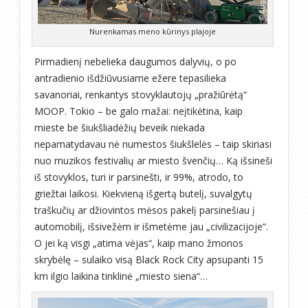
Nurenkamas meno kūrinys plajoje
Pirmadienį nebelieka daugumos dalyvių, o po
antradienio išdžiūvusiame ežere tepasilieka
savanoriai, renkantys stovyklautojų „pražiūrėtą“
MOOP. Tokio – be galo mažai: neįtikėtina, kaip
mieste be šiukšliadėžių beveik niekada
nepamatydavau nė numestos šiukšlelės – taip skiriasi
nuo muzikos festivalių ar miesto švenčių… Ką išsineši
iš stovyklos, turi ir parsinešti, ir 99%, atrodo, to
griežtai laikosi. Kiekvieną išgertą butelį, suvalgytų
traškučių ar džiovintos mėsos pakelį parsinešiau į
automobilį, išsivežėm ir išmetėme jau „civilizacijoje“.
O jei ką visgi „atima vėjas“, kaip mano žmonos
skrybėlę – sulaiko visą Black Rock City apsupanti 15
km ilgio laikina tinklinė „miesto siena“…