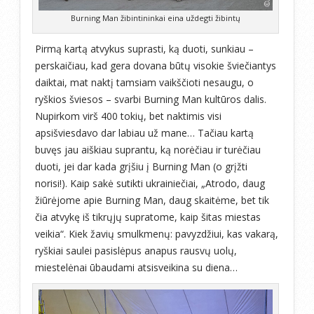
Burning Man žibintininkai eina uždegti žibintų
Pirmą kartą atvykus suprasti, ką duoti, sunkiau –
perskaičiau, kad gera dovana būtų visokie šviečiantys
daiktai, mat naktį tamsiam vaikščioti nesaugu, o
ryškios šviesos – svarbi Burning Man kultūros dalis.
Nupirkom virš 400 tokių, bet naktimis visi
apsišviesdavo dar labiau už mane… Tačiau kartą
buvęs jau aiškiau suprantu, ką norėčiau ir turėčiau
duoti, jei dar kada grįšiu į Burning Man (o grįžti
norisi!). Kaip sakė sutikti ukrainiečiai, „Atrodo, daug
žiūrėjome apie Burning Man, daug skaitėme, bet tik
čia atvykę iš tikrųjų supratome, kaip šitas miestas
veikia“. Kiek žavių smulkmenų: pavyzdžiui, kas vakarą,
ryškiai saulei pasislėpus anapus rausvų uolų,
miestelėnai ūbaudami atsisveikina su diena…