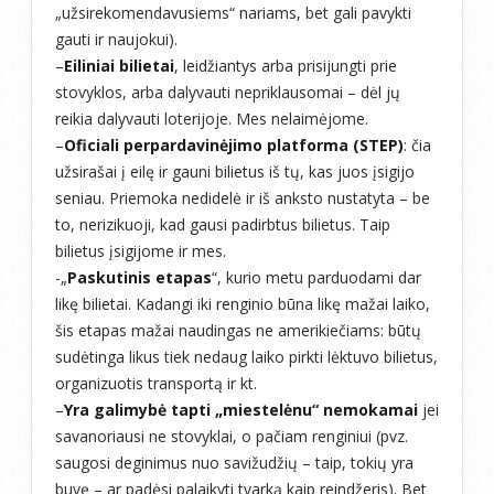
„užsirekomendavusiems“ nariams, bet gali pavykti
gauti ir naujokui).
–
Eiliniai bilietai
, leidžiantys arba prisijungti prie
stovyklos, arba dalyvauti nepriklausomai – dėl jų
reikia dalyvauti loterijoje. Mes nelaimėjome.
–
Oficiali perpardavinėjimo platforma (STEP)
: čia
užsirašai į eilę ir gauni bilietus iš tų, kas juos įsigijo
seniau. Priemoka nedidelė ir iš anksto nustatyta – be
to, nerizikuoji, kad gausi padirbtus bilietus. Taip
bilietus įsigijome ir mes.
-„
Paskutinis etapas
“, kurio metu parduodami dar
likę bilietai. Kadangi iki renginio būna likę mažai laiko,
šis etapas mažai naudingas ne amerikiečiams: būtų
sudėtinga likus tiek nedaug laiko pirkti lėktuvo bilietus,
organizuotis transportą ir kt.
–
Yra galimybė tapti „miestelėnu“ nemokamai
jei
savanoriausi ne stovyklai, o pačiam renginiui (pvz.
saugosi deginimus nuo savižudžių – taip, tokių yra
buvę – ar padėsi palaikyti tvarką kaip reindžeris). Bet