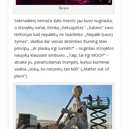
Žarijos
Sekmadienį nemaža dalis miesto jau buvo nugriauta,
o stovyklų nariai, išrinkę „heksajurtas“. „šukavo“ savo
teritorijas kad nepaliktų nė šiukšlelės: „Nepalik (savo)
žymės“, skelbia dar vienas dešimties Burning Man
principų. „Ar plauką irgi surinkti?“ – nugirdau stovyklos
naujoką klausiant senbuvio. „Taip, tai irgi MOOP“ –
atsakė jis, pavartodamas trumpinį, kuriuo burneriai
vadina „viską, ko neturėtų ten būti“ („Matter out of
place“).