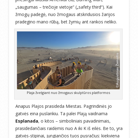
„saugumas – trečioje vietoje“ („safety third“). Kai
žmogų padegė, nuo žmogaus atskridusios žarijos
pradegino mano rūbą, bet žymių ant rankos neliko.
Plaja žvelgiant nuo žmogaus skulptūros platformos
Anapus Plajos prasideda Miestas. Pagrindinės jo
gatvės eina puslankiu. Ta palei Plają vaidnama
Esplanada
, o kitos – simboliniais pavadinimais,
prasidedančiais raidėmis nuo A iki K iš eilės. Be to, yra
gatvės-stipinai, jungiančios tuos pusračius: kiekviena