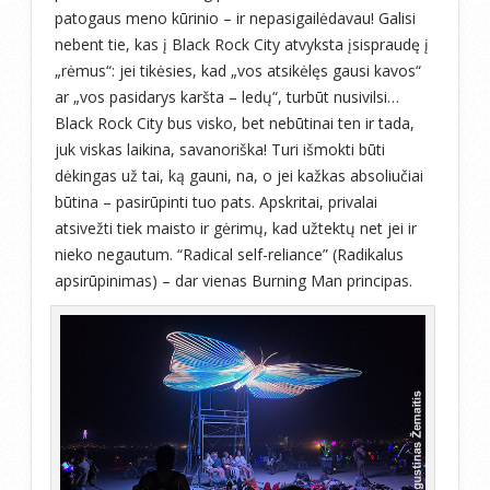
patogaus meno kūrinio – ir nepasigailėdavau! Galisi
nebent tie, kas į Black Rock City atvyksta įsispraudę į
„rėmus“: jei tikėsies, kad „vos atsikėlęs gausi kavos“
ar „vos pasidarys karšta – ledų“, turbūt nusivilsi…
Black Rock City bus visko, bet nebūtinai ten ir tada,
juk viskas laikina, savanoriška! Turi išmokti būti
dėkingas už tai, ką gauni, na, o jei kažkas absoliučiai
būtina – pasirūpinti tuo pats. Apskritai, privalai
atsivežti tiek maisto ir gėrimų, kad užtektų net jei ir
nieko negautum. “Radical self-reliance” (Radikalus
apsirūpinimas) – dar vienas Burning Man principas.