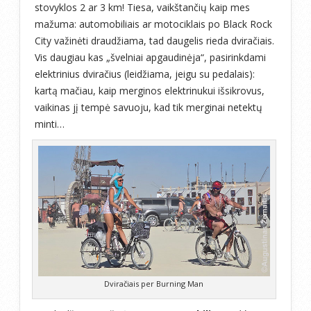
stovyklos 2 ar 3 km! Tiesa, vaikštančių kaip mes
mažuma: automobiliais ar motociklais po Black Rock
City važinėti draudžiama, tad daugelis rieda dviračiais.
Vis daugiau kas „švelniai apgaudinėja“, pasirinkdami
elektrinius dviračius (leidžiama, jeigu su pedalais):
kartą mačiau, kaip merginos elektrinukui išsikrovus,
vaikinas jį tempė savuoju, kad tik merginai netektų
minti…
Dviračiais per Burning Man