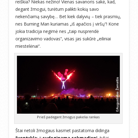
reiškia? Niekas nežino! Vienas savanoris sakė, kad,
degant žmogui, turėtum palikti kokią savo
nekenčiamą savybę… Bet kiek dalyvių – tiek prasmių,
nes Burning Man kuriamas „iš apačios į viršų“! Kone
jokia tradicija negimė nes „taip nusprendė
organizavimo vadovas“, visas jas sukūrė „eiliniai
miestelėnai“.
Prieš padegant žmogus pakelia rankas
Štai netoli žmogaus kasmet pastatoma didinga
šventykla
: ji
sudeginama sekmadienį
, tyliai,