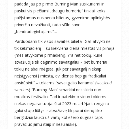
padeda jau po pirmo Burning Man susikuriami ir
paskui vis plečiami „draugų burnerių“ tinklai: koks
pažįstamas nusiperka bilietus, gyvenimo aplinkybės
priverčia nevažiuoti, tada siūlo savo
„bendradegintojams“…
Parduodami tik visos savaitės bilietai. Gali atvykti ne
tik sekmadienį – su kiekviena diena miestas vis pilnėja
(mes atvykome pirmadienį). Yra net tokių, kurie
atvažiuoja tik deginimo savaitgaliui – bet burneriai
tokių nelabai mėgsta, juk per savaitgalį niekaip
neįsigyvensi į miestą, dvi dienas bepigu “radikaliai
apsirūpinti” – tokiems “savaitgalio kariams” (
weekend
warriors
) “Burning Man” smarkiai nesiskiria nuo
muzikos festivalio. Tad ir patekimo vidun tokiems
niekas negarantuoja: štai 2023 m. artėjant renginio
galui stojo liūtys ir atvažiavę tik porai dienų liko
bergždžiai laukti už vartų kol ežero dugnas taps
pravažiuojamu (taip ir nesulaukė).