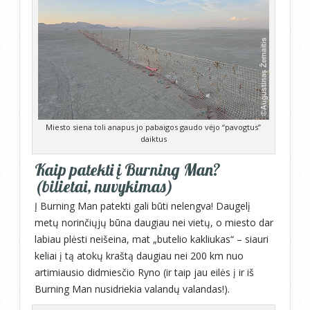
Miesto siena toli anapus jo pabaigos gaudo vėjo “pavogtus”
daiktus
Kaip patekti į Burning Man?
(bilietai, nuvykimas)
Į Burning Man patekti gali būti nelengva! Daugelį
metų norinčiųjų būna daugiau nei vietų, o miesto dar
labiau plėsti neišeina, mat „butelio kakliukas“ – siauri
keliai į tą atokų kraštą daugiau nei 200 km nuo
artimiausio didmiesčio Ryno (ir taip jau eilės į ir iš
Burning Man nusidriekia valandų valandas!).