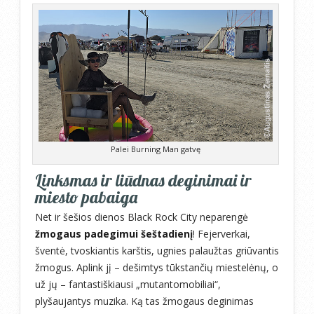
Palei Burning Man gatvę
Linksmas ir liūdnas deginimai ir
miesto pabaiga
Net ir šešios dienos Black Rock City neparengė
žmogaus padegimui šeštadienį
! Fejerverkai,
šventė, tvoskiantis karštis, ugnies palaužtas griūvantis
žmogus. Aplink jį – dešimtys tūkstančių miestelėnų, o
už jų – fantastiškiausi „mutantomobiliai“,
plyšaujantys muzika. Ką tas žmogaus deginimas