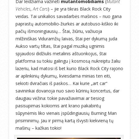
Dar leidžiama važinėti
mutantomobiliams
(
Mutant
Vehicles
,
Art Cars
) – jie yra tikras Black Rock City
veidas. Tai unikalios savadarbės mašinos – nuo gana
paprastų automobilio-žiurkės ar autobuso-kiškio iki
pačių išmoningiausių… Štai, žiūriu, važiuoja
milžiniškas Viduramžių laivas, štai per dykumą juda
Aukso vartų tiltas, štai pagal muziką ugnimis
spjaudosi didžiulis metalinis aštuonkojus, štai
platforma su tokiu galingu į kosmosą nukreiptu žaliu
lazeriu, kad matosi iš bet kurio Black Rock City rajono
ar aplinkinių dykumų, kviesdama minias ten eiti,
sekioti dviračiais iš paskos… Kai kurie „art car“
savininkai dovanoja nuo savo kūrinių koncertus, dar
daugiau vėžina: tokie pavažiavimai ar tiesiog
pasisupimas kokiomis ant krano pakabintų
sūpynėmis liko vienais įspūdingiausių Burning Man
prisiminimų. Jau ir pirmą kartą išvysti kiekvieną tų
mašinų – kažkas tokio!