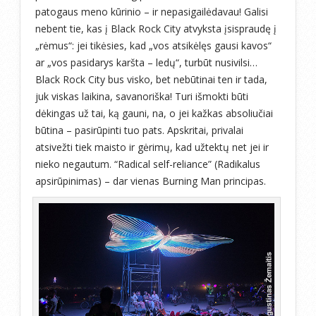
patogaus meno kūrinio – ir nepasigailėdavau! Galisi
nebent tie, kas į Black Rock City atvyksta įsispraudę į
„rėmus“: jei tikėsies, kad „vos atsikėlęs gausi kavos“
ar „vos pasidarys karšta – ledų“, turbūt nusivilsi…
Black Rock City bus visko, bet nebūtinai ten ir tada,
juk viskas laikina, savanoriška! Turi išmokti būti
dėkingas už tai, ką gauni, na, o jei kažkas absoliučiai
būtina – pasirūpinti tuo pats. Apskritai, privalai
atsivežti tiek maisto ir gėrimų, kad užtektų net jei ir
nieko negautum. “Radical self-reliance” (Radikalus
apsirūpinimas) – dar vienas Burning Man principas.