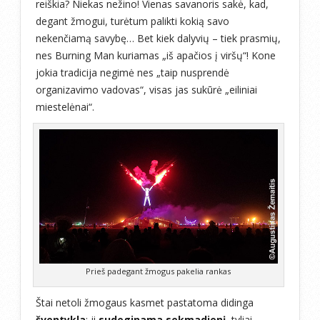
reiškia? Niekas nežino! Vienas savanoris sakė, kad,
degant žmogui, turėtum palikti kokią savo
nekenčiamą savybę… Bet kiek dalyvių – tiek prasmių,
nes Burning Man kuriamas „iš apačios į viršų“! Kone
jokia tradicija negimė nes „taip nusprendė
organizavimo vadovas“, visas jas sukūrė „eiliniai
miestelėnai“.
Prieš padegant žmogus pakelia rankas
Štai netoli žmogaus kasmet pastatoma didinga
šventykla
: ji
sudeginama sekmadienį
, tyliai,