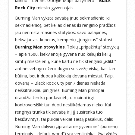
laikino – bet net Google Maps pažymėto –
Black
Rock City
miesto gyventojais.
Burning Man vyksta savaitę (nuo sekmadienio iki
sekmadienio), bet kelias dienas iki renginio pradžios
jau nerimsta masinės statybos: savo palapines,
heksajurtas, kupolus, kemperių „junginius“ statosi
Burning Man stovyklos
. Tokių „pripažintų“ stovyklų
– apie 1500, kiekvienoje gyvena nuo kelių iki kelių
šimtų miestelėnų, kurie kartu ne tik stengiasi „išlikti“
ant nesvetingo ežero dugno susivežę viską, kas tam
būtina, bet ir duoda kažkokią dovaną miestui. Taip,
dovaną – Black Rock City per 7 dienas niekada
neišsitraukiau piniginės! Burning Man principai
draudžia ten ką pardavinėti, o mainai irgi
kontroversiški: turi duoti nesitikėdamas nieko. Kai
renginys trunka tik savaitę ir į jį susirenka tuo
besižavintys, tai puikiai veikia! Tiesą pasakius, dalis
Burning Man dalyvių „įprastame gyvenime“ (burnerių
terminais, „default world“) yra verslininkai, žvaigždės,