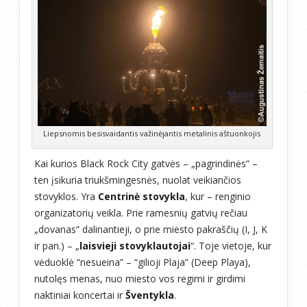
Liepsnomis besisvaidantis važinėjantis metalinis aštuonkojis
Kai kurios Black Rock City gatvės – „pagrindinės“ –
ten įsikuria triukšmingesnės, nuolat veikiančios
stovyklos. Yra
Centrinė stovykla
, kur – renginio
organizatorių veikla. Prie ramesnių gatvių rečiau
„dovanas“ dalinantieji, o prie miesto pakraščių (I, J, K
ir pan.) – „
laisvieji stovyklautojai
“. Toje vietoje, kur
vėduoklė “nesueina” – “gilioji Plaja” (Deep Playa),
nutolęs menas, nuo miesto vos regimi ir girdimi
naktiniai koncertai ir
Šventykla
.