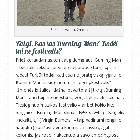
Burning Man su žmona
Taigi, kas tas Burning Man? Kodėl
tai ne festivalis?
Prieš keliaudamas ten daug domėjausi Burning Man
– bet joks tekstas ar video neparuošė tam, ką ten
radau! Turbūt todėl, kad esame įpratę viską lyginti, o
Burning Man tiesiog neturi analogų. „Festivalis“ –
„žmonės iš šalies“ dažnai pavartoja šį tikrų „Burning
Man“ fanų taip nemėgstamą žodį, bet jis tik klaidina…
Tiesiog nuo muzikos festivalio – ar bet kokio kito
renginio – Burning Man skiriasi N+K savybių. Daugelis
„nekaltųjų“ („Virgin Burners“ – taip vadinami renginio
naujokai) susižavi viena kuria iš tų savybių, gal
keliomis, jas rodo ir akcentuoja savo emocinguose