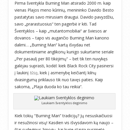
Pirma šventykla Burning Man atsirado 2000 m. kaip
vienas Plajos meno kūrinių, menininko Davido Besto
pastatytas savo mirusiam draugui. Davido pavyzdžiu,
savo „prarastuosius“ ten pagerbė ir kiti. Tad
Šventyklos – kaip „mutantomobiliai“ ar šviesos ar
dovanos – tapo vis augančio Burning Man kanono
dalimi… „Burning Man“ kartą išvydau net
dokumentiniame anglikonų kunigo sukurtame seriale
„Per pasaulį per 80 tikėjimų“ – bet tik ten nuvykęs
galėjau suprasti, kodėl: kiek Black Rock City pasinersi
į laukinį
tūsą
, kiek į asmenybę keičiantį kilnų
dvasingumą priklauso tik nuo tavęs paties. Kaip
sakoma, „Plaja duoda ko tau reikia“.
Laukiam šventyklos deginimo
Kiek tokių “Burning Man” tradicijų? Jų nesuskaičiuosi
ir nesužinosi visų! Kasdien vis išvysdavom ką naujo –
štai sudeginus žmogų, kai kurie staiga nusimetė