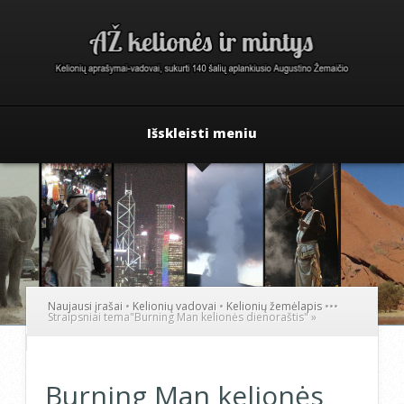
Išskleisti meniu
Naujausi įrašai
•
Kelionių vadovai
•
Kelionių žemėlapis
•
•
•
Straipsniai tema
"
Burning Man kelionės dienoraštis"
»
Burning Man kelionės