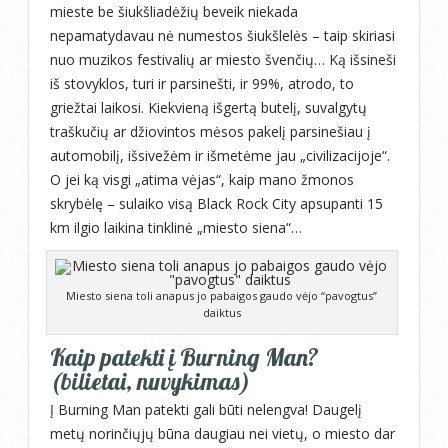
mieste be šiukšliadėžių beveik niekada
nepamatydavau nė numestos šiukšlelės – taip skiriasi
nuo muzikos festivalių ar miesto švenčių… Ką išsineši
iš stovyklos, turi ir parsinešti, ir 99%, atrodo, to
griežtai laikosi. Kiekvieną išgertą butelį, suvalgytų
traškučių ar džiovintos mėsos pakelį parsinešiau į
automobilį, išsivežėm ir išmetėme jau „civilizacijoje“.
O jei ką visgi „atima vėjas“, kaip mano žmonos
skrybėlę – sulaiko visą Black Rock City apsupanti 15
km ilgio laikina tinklinė „miesto siena“…
Miesto siena toli anapus jo pabaigos gaudo vėjo “pavogtus”
daiktus
Kaip patekti į Burning Man?
(bilietai, nuvykimas)
Į Burning Man patekti gali būti nelengva! Daugelį
metų norinčiųjų būna daugiau nei vietų, o miesto dar