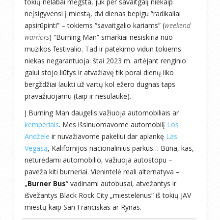
tokių nelabai mėgsta, juk per savaitgalį niekaip
neįsigyvensi į miestą, dvi dienas bepigu “radikaliai
apsirūpinti” – tokiems “savaitgalio kariams” (
weekend
warriors
) “Burning Man” smarkiai nesiskiria nuo
muzikos festivalio. Tad ir patekimo vidun tokiems
niekas negarantuoja: štai 2023 m. artėjant renginio
galui stojo liūtys ir atvažiavę tik porai dienų liko
bergždžiai laukti už vartų kol ežero dugnas taps
pravažiuojamu (taip ir nesulaukė).
Į Burning Man daugelis važiuoja automobiliais ar
kemperiais
. Mes išsinuomavome automobilį
Los
Andžele
ir nuvažiavome pakeliui dar aplankę
Las
Vegasą
, Kalifornijos nacionalinius parkus
… Būna, kas,
neturėdami automobilio, važiuoja autostopu –
paveža kiti burneriai. Vienintelė reali alternatyva –
„
Burner Bus
“ vadinami autobusai, atvežantys ir
išvežantys Black Rock City „miestelėnus“ iš tokių JAV
miestų kaip San Franciskas ar Rynas.