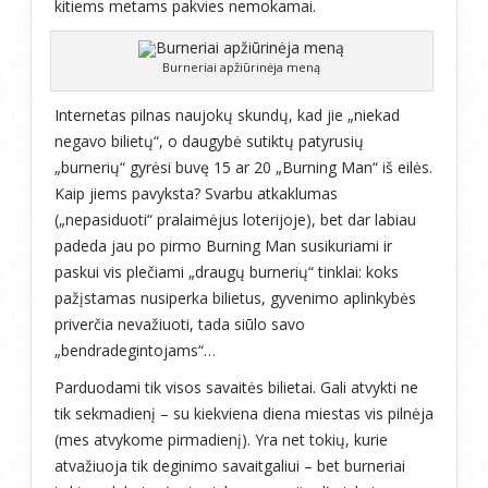
kitiems metams pakvies nemokamai.
Burneriai apžiūrinėja meną
Internetas pilnas naujokų skundų, kad jie „niekad
negavo bilietų“, o daugybė sutiktų patyrusių
„burnerių“ gyrėsi buvę 15 ar 20 „Burning Man“ iš eilės.
Kaip jiems pavyksta? Svarbu atkaklumas
(„nepasiduoti“ pralaimėjus loterijoje), bet dar labiau
padeda jau po pirmo Burning Man susikuriami ir
paskui vis plečiami „draugų burnerių“ tinklai: koks
pažįstamas nusiperka bilietus, gyvenimo aplinkybės
priverčia nevažiuoti, tada siūlo savo
„bendradegintojams“…
Parduodami tik visos savaitės bilietai. Gali atvykti ne
tik sekmadienį – su kiekviena diena miestas vis pilnėja
(mes atvykome pirmadienį). Yra net tokių, kurie
atvažiuoja tik deginimo savaitgaliui – bet burneriai