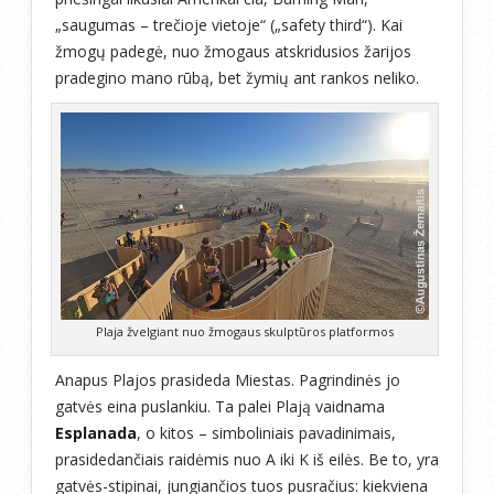
„saugumas – trečioje vietoje“ („safety third“). Kai
žmogų padegė, nuo žmogaus atskridusios žarijos
pradegino mano rūbą, bet žymių ant rankos neliko.
Plaja žvelgiant nuo žmogaus skulptūros platformos
Anapus Plajos prasideda Miestas. Pagrindinės jo
gatvės eina puslankiu. Ta palei Plają vaidnama
Esplanada
, o kitos – simboliniais pavadinimais,
prasidedančiais raidėmis nuo A iki K iš eilės. Be to, yra
gatvės-stipinai, jungiančios tuos pusračius: kiekviena