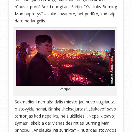
rūbus ir puolė šokti nuogi ant žarijų. “Yra toks Burning
Man paprotys” – sakė savanorė, bet pridūrė, kad taip
daro nedaugelis.
Žarijos
Sekmadienį nemaža dalis miesto jau buvo nugriauta,
o stovyklų nariai, išrinkę „heksajurtas“. „šukavo“ savo
teritorijas kad nepaliktų nė šiukšlelės: „Nepalik (savo)
žymės“, skelbia dar vienas dešimties Burning Man
principų. „Ar plauką irgi surinkti?“ – nugirdau stovyklos