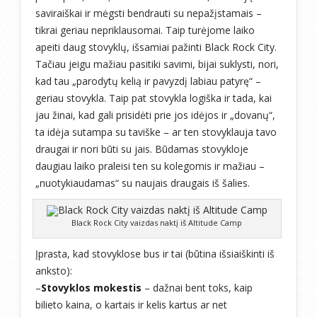
saviraiškai ir mėgsti bendrauti su nepažįstamais –
tikrai geriau nepriklausomai. Taip turėjome laiko
apeiti daug stovyklų, išsamiai pažinti Black Rock City.
Tačiau jeigu mažiau pasitiki savimi, bijai suklysti, nori,
kad tau „parodytų kelią ir pavyzdį labiau patyrę“ –
geriau stovykla. Taip pat stovykla logiška ir tada, kai
jau žinai, kad gali prisidėti prie jos idėjos ir „dovanų“,
ta idėja sutampa su taviške – ar ten stovyklauja tavo
draugai ir nori būti su jais. Būdamas stovykloje
daugiau laiko praleisi ten su kolegomis ir mažiau –
„nuotykiaudamas“ su naujais draugais iš šalies.
Black Rock City vaizdas naktį iš Altitude Camp
Įprasta, kad stovyklose bus ir tai (būtina išsiaiškinti iš
anksto):
–
Stovyklos mokestis
– dažnai bent toks, kaip
bilieto kaina, o kartais ir kelis kartus ar net