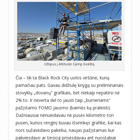
Užlipus į Altitude Camp bokštą
Čia – tik ta Black Rock City uolos viršūnė, kurią
pamačiau pats. Gavau didžiulę knygą su preliminariais
stovyklų „dovanų“ grafikais, bet niekaip nepatirsi nė
2% to. Ir neverta dėl to jausti taip „burneriams“
pažįstamo FOMO jausmo (baimės ką praleisti).
Dažniausiai nenueidavau nė pusės kilometro ton
pusėn, kurios renginį buvau išsirinkęs grafike, kai kas
nors sužavėdavo pakeliui, naujas pažįstamas kur
pakviesdavo ar tiesiog prisėsdavau ant nuostabiai