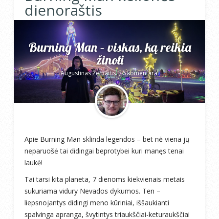
dienoraštis
Burning Man – viskas, ką reikia
žinoti
Augustinas Žemaitis
|
6 komentarai
Apie Burning Man sklinda legendos – bet nė viena jų
neparuošė tai didingai beprotybei kuri manęs tenai
laukė!
Tai tarsi kita planeta, 7 dienoms kiekvienais metais
sukuriama vidury Nevados dykumos. Ten –
liepsnojantys didingi meno kūriniai, iššaukianti
spalvinga apranga, švytintys triaukščiai-keturaukščiai