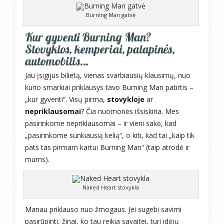
Burning Man gatvė
Kur gyventi Burning Man?
Stovyklos, kemperiai, palapinės,
automobilis…
Jau įsigijus bilietą, vienas svarbiausių klausimų, nuo
kurio smarkiai priklausys tavo Burning Man patirtis –
„kur gyventi“. Visų pirma,
stovykloje
ar
nepriklausomai
? Čia nuomonės išsiskiria. Mes
pasirinkome nepriklausomai – ir vieni sakė, kad
„pasirinkome sunkiausią kelią“, o kiti, kad tai „kaip tik
pats tas pirmam kartui Burning Man“ (taip atrodė ir
mums).
Naked Heart stovykla
Manau priklauso nuo žmogaus. Jei sugebi savimi
pasirūpinti, žinai, ko tau reikia savaitei, turi idėjų