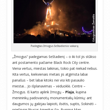
Padegtas žmogus šeštadienio vakarą
„Žmogus“ padegamas šeštadienį – o iki tol jis stūkso
ant postamento pačiame Black Rock City centre.
Viena vertus, miestas laikinas, tokio pat niekad nebus.
Kita vertus, kiekvienais metais jis atgimsta labai
panašus – bet labai kitoks nei visi kiti pasaulio
miestai… Jo išplanavimas – vėduoklė. Centre –
Žmogus. Iš karto aplink žmogų –
Plaja
, kupina
menininkų padovanotų monumentalių kūrinių: ant
daugumos jų galėjau laipioti, ilsėtis, suptis, šokinėti –
priešingai likusiai Amerikai čia, Burning Man,