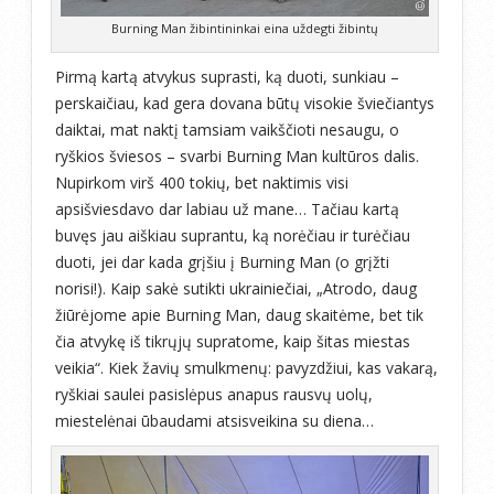
Burning Man žibintininkai eina uždegti žibintų
Pirmą kartą atvykus suprasti, ką duoti, sunkiau –
perskaičiau, kad gera dovana būtų visokie šviečiantys
daiktai, mat naktį tamsiam vaikščioti nesaugu, o
ryškios šviesos – svarbi Burning Man kultūros dalis.
Nupirkom virš 400 tokių, bet naktimis visi
apsišviesdavo dar labiau už mane… Tačiau kartą
buvęs jau aiškiau suprantu, ką norėčiau ir turėčiau
duoti, jei dar kada grįšiu į Burning Man (o grįžti
norisi!). Kaip sakė sutikti ukrainiečiai, „Atrodo, daug
žiūrėjome apie Burning Man, daug skaitėme, bet tik
čia atvykę iš tikrųjų supratome, kaip šitas miestas
veikia“. Kiek žavių smulkmenų: pavyzdžiui, kas vakarą,
ryškiai saulei pasislėpus anapus rausvų uolų,
miestelėnai ūbaudami atsisveikina su diena…