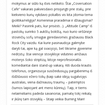
mokymus ar siūlo ką išvis netikėto. Štai „Coversation
Cafe“ vakarais pakviesdavo prisijungti prie stalų, prie
kiekvieno kurių vykdavo pokalbis vis kita įdomia tema
(politika/religija? Asmeniniai praradimai ir džiaugsmai?
Meilė? Pasirink pats, kur prisėsti…). „Altitude Camp“ iš
pastolių surinko 5 aukštų bokštą, nuo kurio viršūnėje
stovinčių sofų smagiai gėredavomės gražiausiu Black
Rock City vaizdu. Kai kurie pasinaudoja galimybe
daryti tai, apie ką gal svaojojo, bet tikrame gyvenime
nedrįstų: štai vienoje stovykloje vidutinio amžiaus
moterys šoko striptizą, kitoje neprofesionalūs
komediantai darė stand-up vakarą. Kiti duoda krautis
telefonus, organizuoja susižeidusiųjų pargabenimą iš
išdžiūvusio ežero tolių (kaip sakė idėją sugalvojęs
australas, viena dažniausių traumų – patemptos
čiurnos laipiojant ant meno kūrinių). Taip, ir tiems
nelaimėliams padeda savanoriai, pamatę tokį reikalą
ir įkūrę tam stovyklą – šitaip veikia Burning Man!