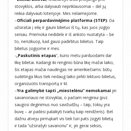
stovyklos, arba dalyvauti nepriklausomai – dėl jų
reikia dalyvauti loterijoje. Mes nelaimėjome.
–
Oficiali perpardavinėjimo platforma (STEP)
: čia
užsirašai į eilę ir gauni bilietus iš tų, kas juos įsigijo
seniau. Priemoka nedidelė ir iš anksto nustatyta – be
to, nerizikuoji, kad gausi padirbtus bilietus. Taip
bilietus įsigijome ir mes.
-„
Paskutinis etapas
“, kurio metu parduodami dar
likę bilietai. Kadangi iki renginio būna likę mažai laiko,
šis etapas mažai naudingas ne amerikiečiams: būtų
sudėtinga likus tiek nedaug laiko pirkti lėktuvo bilietus,
organizuotis transportą ir kt.
–
Yra galimybė tapti „miestelėnu“ nemokamai
jei
savanoriausi ne stovyklai, o pačiam renginiui (pvz.
saugosi deginimus nuo savižudžių – taip, tokių yra
buvę – ar padėsi palaikyti tvarką kaip reindžeris). Bet
dažnu atveju pirmąkart vis tiek turi pats įsigyti bilietą
ir tada “užsirašyti savanoriu” ir, jei gerai seksis,