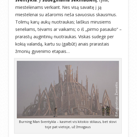
miestelėnams verkiant. Nes visą savaitę į ją
miestelėnai su ašaromis neša savuosius skausmus.
Tolimų karų aukų nuotraukas; laiškus mirusiems
seneliams, tėvams ar vaikams; o iš „pirmo pasaulio“ –
prarastų augintinių nuotraukas. Viskas sudegė per
kokią valandą, kartu su (galbūt) anais prarastais
žmonių gyvenimo etapais…
Burning Man šventykla – kasmet vis kitokio stiliaus, bet stovi
toje pat vietoje, už žmogaus