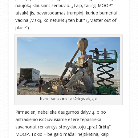
naujoką klausiant senbuvio. „Taip, tai irgi MOOP“ –
atsakė jis, pavartodamas trumpinį, kuriuo burneriai
vadina „viską, ko neturėtų ten būti“ („Matter out of
place“).
Nurenkamas meno kūrinys plajoje
Pirmadienį nebelieka daugumos dalyvių, o po
antradienio išdžiūvusiame ežere tepasilieka
savanoriai, renkantys stovyklautojų „pražiūrėtą“
MOOP. Tokio – be galo mažai: neįtikėtina, kaip