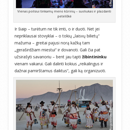
Vienas poilsiui tinkamų meno kūrinių – suoliukas ir plazdanti
peteliškė
Ir šiaip – turėtum ne tik imti, o ir duoti. Net jei
nepriklausai stovyklai – o tokių „laisvų bilietų“
mažuma – greitai pajusi norą kažką tam
„geraširdžiam miestui“ ir dovanoti. Gali čia pat
užsirašyti savanoriu – bent jau tapti
žibintininku
vienam vakarui. Gali dalinti kokius „reikalingus ir
dažnai pamirštamus daiktus“, gali ką organizuoti.