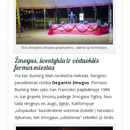
Šios stovyklos dovana praeiviams – stand-up komedijos
Žmogus, šventykla ir vėduoklės
formos miestas
Yra kas Burning Man nesikeičia niekada. Renginio
pavadinimas reiškia
Degantis žmogus
. Pirmasis
Burning Man vyko San Francisko paplūdimyje 1986
m. kai grupelė žmonių padegė žmogaus figūrą. Nuo
tada renginys vis augo, ilgėjo, Kalifornijoje
„užspaudus“ biurokratinei sistemai išsikėlė į Nevados
dykumas, bet žmogaus „užkūrimas“ tebeliko jo širdis.