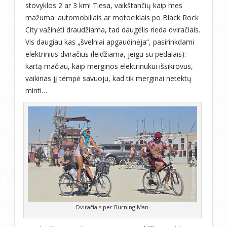
stovyklos 2 ar 3 km! Tiesa, vaikštančių kaip mes
mažuma: automobiliais ar motociklais po Black Rock
City važinėti draudžiama, tad daugelis rieda dviračiais.
Vis daugiau kas „švelniai apgaudinėja“, pasirinkdami
elektrinius dviračius (leidžiama, jeigu su pedalais):
kartą mačiau, kaip merginos elektrinukui išsikrovus,
vaikinas jį tempė savuoju, kad tik merginai netektų
minti…
Dviračiais per Burning Man