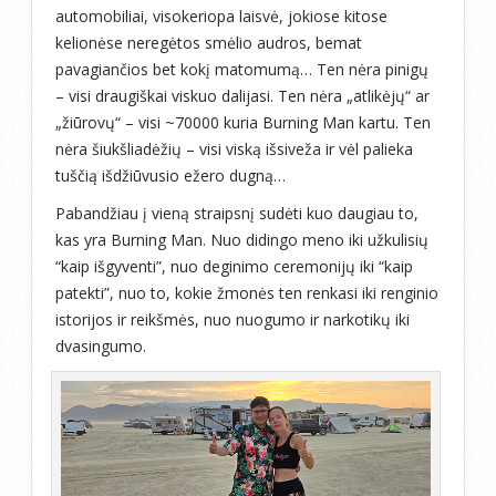
automobiliai, visokeriopa laisvė, jokiose kitose
kelionėse neregėtos smėlio audros, bemat
pavagiančios bet kokį matomumą… Ten nėra pinigų
– visi draugiškai viskuo dalijasi. Ten nėra „atlikėjų“ ar
„žiūrovų“ – visi ~70000 kuria Burning Man kartu. Ten
nėra šiukšliadėžių – visi viską išsiveža ir vėl palieka
tuščią išdžiūvusio ežero dugną…
Pabandžiau į vieną straipsnį sudėti kuo daugiau to,
kas yra Burning Man. Nuo didingo meno iki užkulisių
“kaip išgyventi”, nuo deginimo ceremonijų iki “kaip
patekti”, nuo to, kokie žmonės ten renkasi iki renginio
istorijos ir reikšmės, nuo nuogumo ir narkotikų iki
dvasingumo.