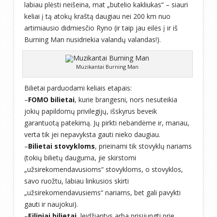
labiau plėsti neišeina, mat „butelio kakliukas“ – siauri
keliai į tą atokų kraštą daugiau nei 200 km nuo
artimiausio didmiesčio Ryno (ir taip jau eilės į ir iš
Burning Man nusidriekia valandų valandas!).
Muzikantai Burning Man
Bilietai parduodami keliais etapais:
–
FOMO bilietai
, kurie brangesni, nors nesuteikia
jokių papildomų privilegijų, išskyrus beveik
garantuotą patekimą. Jų pirkti nebandėme ir, manau,
verta tik jei nepavyksta gauti nieko daugiau.
–
Bilietai stovykloms
, prieinami tik stovyklų nariams
(tokių bilietų dauguma, jie skirstomi
„užsirekomendavusioms“ stovykloms, o stovyklos,
savo ruožtu, labiau linkusios skirti
„užsirekomendavusiems“ nariams, bet gali pavykti
gauti ir naujokui).
–
Eiliniai bilietai
, leidžiantys arba prisijungti prie