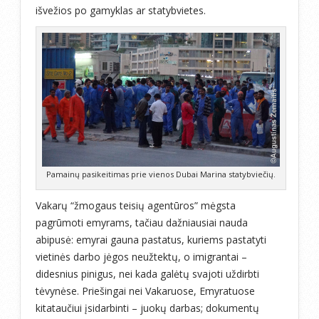
išvežios po gamyklas ar statybvietes.
Pamainų pasikeitimas prie vienos Dubai Marina statybviečių.
Vakarų “žmogaus teisių agentūros” mėgsta
pagrūmoti emyrams, tačiau dažniausiai nauda
abipusė: emyrai gauna pastatus, kuriems pastatyti
vietinės darbo jėgos neužtektų, o imigrantai –
didesnius pinigus, nei kada galėtų svajoti uždirbti
tėvynėse. Priešingai nei Vakaruose, Emyratuose
kitataučiui įsidarbinti – juokų darbas; dokumentų