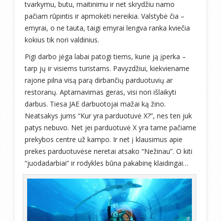
tvarkymu, butu, maitinimu ir net skrydžiu namo
pačiam rūpintis ir apmokėti nereikia. Valstybė čia –
emyrai, o ne tauta, taigi emyrai lengva ranka kviečia
kokius tik nori valdinius.
Pigi darbo jėga labai patogi tiems, kurie ją įperka –
tarp jų ir visiems turistams. Pavyzdžiui, kiekviename
rajone pilna visą parą dirbančių parduotuvių ar
restoranų. Aptarnavimas geras, visi nori išlaikyti
darbus. Tiesa JAE darbuotojai mažai ką žino.
Neatsakys jums “Kur yra parduotuvė X?”, nes ten juk
patys nebuvo. Net jei parduotuvė X yra tame pačiame
prekybos centre už kampo. Ir net į klausimus apie
prekes parduotuvėse neretai atsako “Nežinau”. O kiti
“juodadarbiai” ir rodykles būna pakabinę klaidingai…