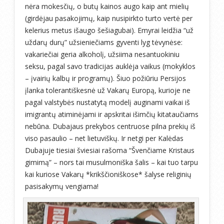
nėra mokesčių, o butų kainos augo kaip ant mielių
(girdėjau pasakojimų, kaip nusipirkto turto vertė per
kelerius metus išaugo šešiagubai). Emyrai leidžia “už
uždarų durų” užsieniečiams gyventi lyg tėvynėse:
vakariečiai geria alkoholį, užsiima nesantuokiniu
seksu, pagal savo tradicijas auklėja vaikus (mokyklos
– įvairių kalbų ir programų). Šiuo požiūriu Persijos
įlanka tolerantiškesnė už Vakarų Europą, kurioje ne
pagal valstybės nustatytą modelį auginami vaikai iš
imigrantų atiminėjami ir apskritai išimčių kitataučiams
nebūna. Dubajaus prekybos centruose pilna prekių iš
viso pasaulio – net lietuviškų. Ir netgi per Kalėdas
Dubajuje tiesiai šviesiai rašoma “Švenčiame Kristaus
gimimą” – nors tai musulmoniška šalis – kai tuo tarpu
kai kuriose Vakarų *krikščioniškose* šalyse religinių
pasisakymų vengiama!