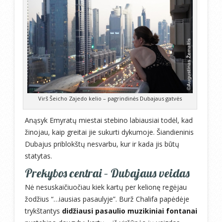
Virš Šeicho Zajedo kelio – pagrindinės Dubajaus gatvės
Anąsyk Emyratų miestai stebino labiausiai todėl, kad
žinojau, kaip greitai jie sukurti dykumoje. Šiandieninis
Dubajus priblokštų nesvarbu, kur ir kada jis būtų
statytas.
Prekybos centrai – Dubajaus veidas
Nė nesuskaičiuočiau kiek kartų per kelionę regėjau
žodžius “…iausias pasaulyje”. Burž Chalifa papėdėje
trykštantys
didžiausi pasaulio muzikiniai fontanai