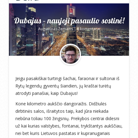
Dubajus – naujoji pasaulio sostinė!
Augustinas Žemaitis
|
8 komentarai
Jeigu pasakiškai turtingi šachai, faraonai ir sultonai iš
Rytų legendų gyventų šiandien, jų kraštai turėtų
atrodyti panašiai, kaip Dubajus!
Kone kilometro aukščio dangoraižis. Didžiulės
dirbtinės salos, išraitytos taip, kad jūra niekada
nebūna toliau 100 žingsnių. Prekybos centrai didesni
už kai kurias valstybes, fontanai, trykštantys aukščiau,
nei bet kuris Lietuvos pastatas ir kupranugariais