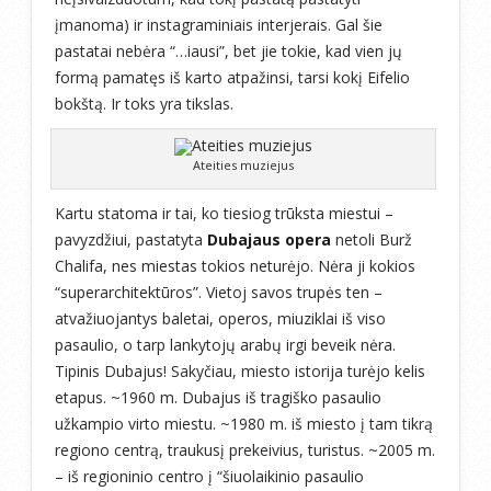
įmanoma) ir instagraminiais interjerais. Gal šie
pastatai nebėra “…iausi”, bet jie tokie, kad vien jų
formą pamatęs iš karto atpažinsi, tarsi kokį Eifelio
bokštą. Ir toks yra tikslas.
Ateities muziejus
Kartu statoma ir tai, ko tiesiog trūksta miestui –
pavyzdžiui, pastatyta
Dubajaus opera
netoli Burž
Chalifa, nes miestas tokios neturėjo. Nėra ji kokios
“superarchitektūros”. Vietoj savos trupės ten –
atvažiuojantys baletai, operos, miuziklai iš viso
pasaulio, o tarp lankytojų arabų irgi beveik nėra.
Tipinis Dubajus! Sakyčiau, miesto istorija turėjo kelis
etapus. ~1960 m. Dubajus iš tragiško pasaulio
užkampio virto miestu. ~1980 m. iš miesto į tam tikrą
regiono centrą, traukusį prekeivius, turistus. ~2005 m.
– iš regioninio centro į “šiuolaikinio pasaulio