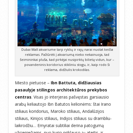
Dubai Mall akvariume tarp ryklių ir rajų narai nuolat keičia
reklamas. Pažiūrėti į akvariumą nieko nekainuoja, tad
šeimininkai pluša, kad pirkėjai nusipirktų bilietą vidun, kur –
povandeninis koridorius stikliniu stogu, ir, kaip rodo ši
reklama, didžiulis krokodilas.
Miesto pietuose –
Ibn Battuta, didžiausias
pasaulyje stilingos architektūros prekybos
centras
. Visas jo interjeras pašvęstas garsiausio
arabų keliautojo Ibn Batutos kelionėms: štai Irano
stiliaus koridorius, Maroko stiliaus, Andalūzijos
stiliaus, Kinijos stiliaus, Indijos stiliaus su drambliu-
laikrodžiu… Emyratai subtiliai derina patogumą
užsieniečiams, nuo kurio priklauso jų ateitis, ir