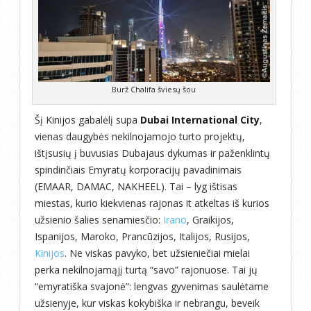
Burž Chalifa šviesų šou
Šį Kinijos gabalėlį supa
Dubai International City
,
vienas daugybės nekilnojamojo turto projektų,
ištįsusių į buvusias Dubajaus dykumas ir paženklintų
spindinčiais Emyratų korporacijų pavadinimais
(EMAAR, DAMAC, NAKHEEL). Tai – lyg ištisas
miestas, kurio kiekvienas rajonas it atkeltas iš kurios
užsienio šalies senamiesčio:
Irano
, Graikijos,
Ispanijos, Maroko, Prancūzijos, Italijos, Rusijos,
Kinijos
. Ne viskas pavyko, bet užsieniečiai mielai
perka nekilnojamąjį turtą “savo” rajonuose. Tai jų
“emyratiška svajonė”: lengvas gyvenimas saulėtame
užsienyje, kur viskas kokybiška ir nebrangu, beveik