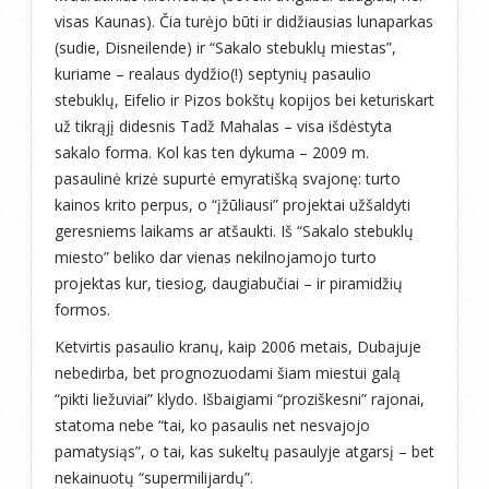
visas Kaunas). Čia turėjo būti ir didžiausias lunaparkas
(sudie, Disneilende) ir “Sakalo stebuklų miestas”,
kuriame – realaus dydžio(!) septynių pasaulio
stebuklų, Eifelio ir Pizos bokštų kopijos bei keturiskart
už tikrąjį didesnis Tadž Mahalas – visa išdėstyta
sakalo forma. Kol kas ten dykuma – 2009 m.
pasaulinė krizė supurtė emyratišką svajonę: turto
kainos krito perpus, o “įžūliausi” projektai užšaldyti
geresniems laikams ar atšaukti. Iš “Sakalo stebuklų
miesto” beliko dar vienas nekilnojamojo turto
projektas kur, tiesiog, daugiabučiai – ir piramidžių
formos.
Ketvirtis pasaulio kranų, kaip 2006 metais, Dubajuje
nebedirba, bet prognozuodami šiam miestui galą
“pikti liežuviai” klydo. Išbaigiami “proziškesni” rajonai,
statoma nebe “tai, ko pasaulis net nesvajojo
pamatysiąs”, o tai, kas sukeltų pasaulyje atgarsį – bet
nekainuotų “supermilijardų”.