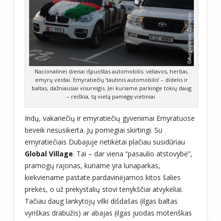
Nacionalinei dienai išpuoštas automobilis: vėliavos, herbai,
emyrų veidai. Emyratiečių ‘tautinis automobilis’ – didelis ir
baltas, dažniausiai visureigis. Jei kuriame parkinge tokių daug
– reiškia, tą vietą pamėgę vietiniai.
Indų, vakariečių ir emyratiečių gyvenimai Emyratuose
beveik nesusikerta. Jų pomėgiai skirtingi. Su
emyratiečiais Dubajuje netikėtai plačiau susidūriau
Global Village
. Tai – dar viena “pasaulio atstovybė”,
pramogų rajonas, kuriame yra lunaparkas,
kiekviename pastate pardavinėjamos kitos šalies
prekės, o už prekystalių stovi tenykščiai atvykėliai.
Tačiau daug lankytojų vilki dišdašas (ilgas baltas
vyriškas drabužis) ar abajas (ilgas juodas moteriškas