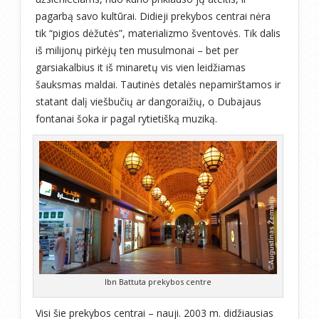
pagarbą savo kultūrai. Didieji prekybos centrai nėra
tik “pigios dėžutės”, materializmo šventovės. Tik dalis
iš milijonų pirkėjų ten musulmonai – bet per
garsiakalbius it iš minaretų vis vien leidžiamas
šauksmas maldai. Tautinės detalės nepamirštamos ir
statant dalį viešbučių ar dangoraižių, o Dubajaus
fontanai šoka ir pagal rytietišką muziką.
Ibn Battuta prekybos centre
Visi šie prekybos centrai – nauji. 2003 m. didžiausias