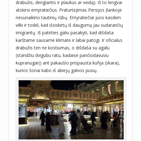
drabužis, dengiantis ir plaukus ar veidą). Iš to lengvai
atskirsi emyratiečius. Praturtėjimas Persijos Įlankoje
nesunaikino tautinių rūbų. Emyratiečiai juos kasdien
vilki ir todėl, kad išsiskirtų iš daugumą jau sudarančių
imigrantų. Iš patirties galiu pasakyti, kad dišdaša
karštame sausame klimate ir labai patogi. Ir oficialus
drabužis ten ne kostiumas, o dišdaša su agalu
(standžiu dvigubu ratu, kadaise pančiodavusiu
kupranugarį) ant pakaušio prispausta kufija (skara),
kurios šonai kabo iš abiejų galvos pusių.