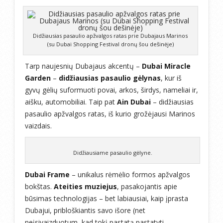
Didžiausias pasaulio apžvalgos ratas prie Dubajaus Marinos
(su Dubai Shopping Festival dronų šou dešinėje)
Tarp naujesnių Dubajaus akcentų –
Dubai Miracle
Garden
–
didžiausias pasaulio gėlynas
, kur iš
gyvų gėlių suformuoti povai, arkos, širdys, nameliai ir,
aišku, automobiliai. Taip pat
Ain Dubai
– didžiausias
pasaulio apžvalgos ratas, iš kurio grožėjausi Marinos
vaizdais.
Didžiausiame pasaulio gėlyne.
Dubai Frame
– unikalus rėmėlio formos apžvalgos
bokštas.
Ateities muziejus
, pasakojantis apie
būsimas technologijas – bet labiausiai, kaip įprasta
Dubajui, pribloškiantis savo išore (net
neįsivaizduotum, kad tokį pastatą pastatyti