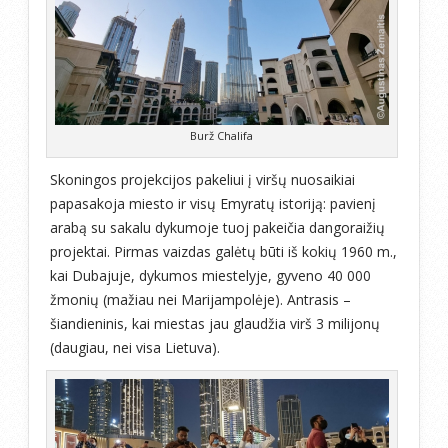
Burž Chalifa
Skoningos projekcijos pakeliui į viršų nuosaikiai
papasakoja miesto ir visų Emyratų istoriją: pavienį
arabą su sakalu dykumoje tuoj pakeičia dangoraižių
projektai. Pirmas vaizdas galėtų būti iš kokių 1960 m.,
kai Dubajuje, dykumos miestelyje, gyveno 40 000
žmonių (mažiau nei Marijampolėje). Antrasis –
šiandieninis, kai miestas jau glaudžia virš 3 milijonų
(daugiau, nei visa Lietuva).