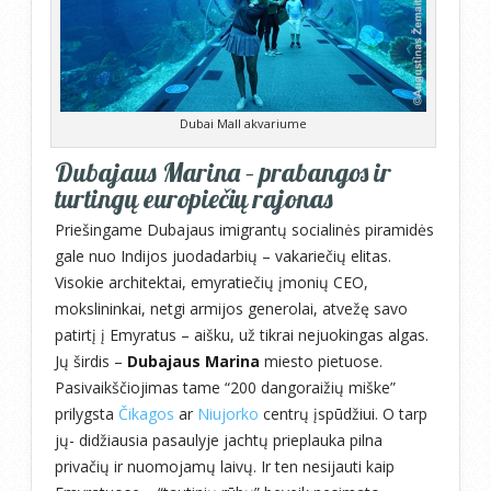
Dubai Mall akvariume
Dubajaus Marina – prabangos ir
turtingų europiečių rajonas
Priešingame Dubajaus imigrantų socialinės piramidės
gale nuo Indijos juodadarbių – vakariečių elitas.
Visokie architektai, emyratiečių įmonių CEO,
mokslininkai, netgi armijos generolai, atvežę savo
patirtį į Emyratus – aišku, už tikrai nejuokingas algas.
Jų širdis –
Dubajaus Marina
miesto pietuose.
Pasivaikščiojimas tame “200 dangoraižių miške”
prilygsta
Čikagos
ar
Niujorko
centrų įspūdžiui. O tarp
jų- didžiausia pasaulyje jachtų prieplauka pilna
privačių ir nuomojamų laivų. Ir ten nesijauti kaip