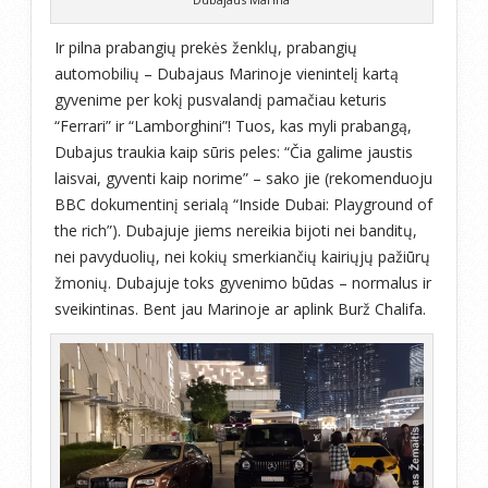
Ir pilna prabangių prekės ženklų, prabangių
automobilių – Dubajaus Marinoje vienintelį kartą
gyvenime per kokį pusvalandį pamačiau keturis
“Ferrari” ir “Lamborghini”! Tuos, kas myli prabangą,
Dubajus traukia kaip sūris peles: “Čia galime jaustis
laisvai, gyventi kaip norime” – sako jie (rekomenduoju
BBC dokumentinį serialą “Inside Dubai: Playground of
the rich”). Dubajuje jiems nereikia bijoti nei banditų,
nei pavyduolių, nei kokių smerkiančių kairiųjų pažiūrų
žmonių. Dubajuje toks gyvenimo būdas – normalus ir
sveikintinas. Bent jau Marinoje ar aplink Burž Chalifa.