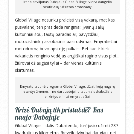
Irano paviljonas Dubajaus Global Village, viena daugelio
neoficialių ‘užsienio ambasadų’.
Global Village nesunku praleisti visą vakarą, mat kas
pusvalandį ten prasideda renginiai: įvairių šalių
kultūriniai šou, tautų paradas ar, pavyzdžiui,
motociklininkų akrobatinis pasirodymas. Emyratiečiai
motodromą buvo apstoję pulkais. Bet kad ir kiek
vakarietis renginio vedėjas angliškai ragino visus ploti,
žiūrovai džiaugėsi tyliai – dar vienas kultūrinis
skirtumas.
Emyratų tautinė programa Global Village. Už atlikėjų nugarų
esantys žmonės – ne darbuotojai, o tautiniais drabužiais
vilkintys eiliniai emyratiečiai.
Krizė Dubajų tik pristabdė? Kas
naujo Dubajuje
Global Village – dalis Dubailendo, turėjusio užimti 287
kvadratinius kilometrus (beveik dvigubai daugiau, nei