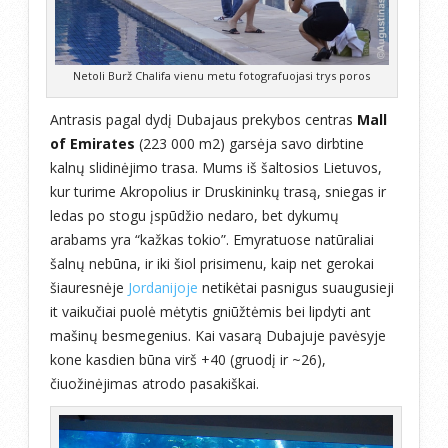
Netoli Burž Chalifa vienu metu fotografuojasi trys poros
Antrasis pagal dydį Dubajaus prekybos centras
Mall
of Emirates
(223 000 m2) garsėja savo dirbtine
kalnų slidinėjimo trasa. Mums iš šaltosios Lietuvos,
kur turime Akropolius ir Druskininkų trasą, sniegas ir
ledas po stogu įspūdžio nedaro, bet dykumų
arabams yra “kažkas tokio”. Emyratuose natūraliai
šalnų nebūna, ir iki šiol prisimenu, kaip net gerokai
šiauresnėje
Jordanijoje
netikėtai pasnigus suaugusieji
it vaikučiai puolė mėtytis gniūžtėmis bei lipdyti ant
mašinų besmegenius. Kai vasarą Dubajuje pavėsyje
kone kasdien būna virš +40 (gruodį ir ~26),
čiuožinėjimas atrodo pasakiškai.