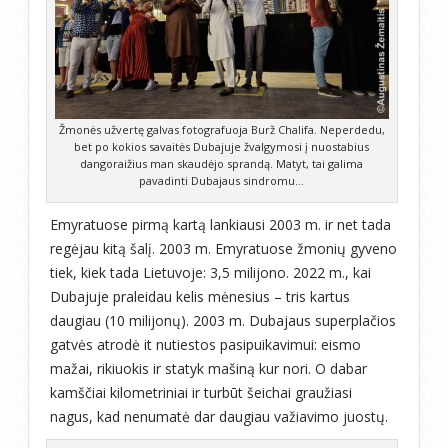
Žmonės užvertę galvas fotografuoja Burž Chalifa. Neperdedu,
bet po kokios savaitės Dubajuje žvalgymosi į nuostabius
dangoraižius man skaudėjo sprandą. Matyt, tai galima
pavadinti Dubajaus sindromu…
Emyratuose pirmą kartą lankiausi 2003 m. ir net tada
regėjau kitą šalį. 2003 m. Emyratuose žmonių gyveno
tiek, kiek tada Lietuvoje: 3,5 milijono. 2022 m., kai
Dubajuje praleidau kelis mėnesius – tris kartus
daugiau (10 milijonų). 2003 m. Dubajaus superplačios
gatvės atrodė it nutiestos pasipuikavimui: eismo
mažai, rikiuokis ir statyk mašiną kur nori. O dabar
kamščiai kilometriniai ir turbūt šeichai graužiasi
nagus, kad nenumatė dar daugiau važiavimo juostų.