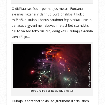
O didžiausias šou – per naujus metus. Fontanai,
ekranas, lazeriai ir dar nuo Burž Chalifos it kokio
milžiniško stulpo į šonus šaudomi fejerverkai – nieko
panašaus gyvenime nebuvau matęs! Bet stumdytis
dėl to vaizdo teko “už du”, daug kas į Dubajų skrenda
vien dėl jo…
Burž Chalifa per Naujuosius metus
Dubajaus fontanai priklauso gretimam didžiausiam