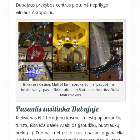
Dubajaus prekybos centras plotu nė neprilygo
Vilniaus Akropoliui…
Iš kairės į dešinę: Mall of Emirates kalėdiniai papuošimai –
besisukantys pasakiški rutuliai; Ibn Battuta koridorius; Dubai
Mall krioklys.
Pasaulis susitinka Dubajuje
Kiekvienas iš 11 milijonų kasmet miestą aplankančių
turistų išsiveža dalelę Arabijos (įspūdžių, nuotraukų,
prekių…). Tuo pat metu viso likusio pasaulio gabalėliai