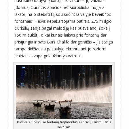
nustebino daugybę kartų – iš viršūnės jų vaizdas
įdomus, žiūrint iš apačios net šiurpuliukai nugara
lakstė, na o stebėti tą šou sėdint laivelyje beveik “po
fontanais” – išvis nepakartojama patirtis. 275 m ilgio
čiurkšlių serija pagal melodiją kas pusvalandį šoka į
150 m aukštį, o kai kuriais laikais prie fontanų dar
prisijungia ir pats Burž Chalifa dangoraižis – jis staiga
tampa didžiausiu pasaulyje ekranu, ant jo rodomi
įvairiausi kvapą gniaužiantys vaizdai!
Didžiausių pasaulio fontanų fragmentas su prie jų sustojusiais
laiveliais