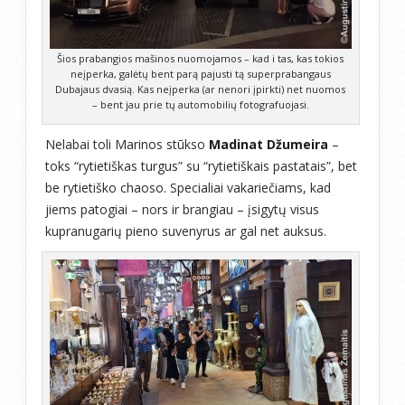
Šios prabangios mašinos nuomojamos – kad i tas, kas tokios
neįperka, galėtų bent parą pajusti tą superprabangaus
Dubajaus dvasią. Kas neįperka (ar nenori įpirkti) net nuomos
– bent jau prie tų automobilių fotografuojasi.
Nelabai toli Marinos stūkso
Madinat Džumeira
–
toks “rytietiškas turgus” su “rytietiškais pastatais”, bet
be rytietiško chaoso. Specialiai vakariečiams, kad
jiems patogiai – nors ir brangiau – įsigytų visus
kupranugarių pieno suvenyrus ar gal net auksus.