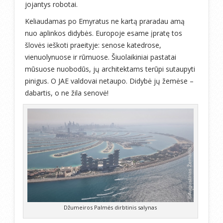
jojantys robotai.
Keliaudamas po Emyratus ne kartą praradau amą
nuo aplinkos didybės. Europoje esame įpratę tos
šlovės ieškoti praeityje: senose katedrose,
vienuolynuose ir rūmuose. Šiuolaikiniai pastatai
mūsuose nuobodūs, jų architektams terūpi sutaupyti
pinigus. O JAE valdovai netaupo. Didybė jų žemėse –
dabartis, o ne žila senovė!
Džumeiros Palmės dirbtinis salynas