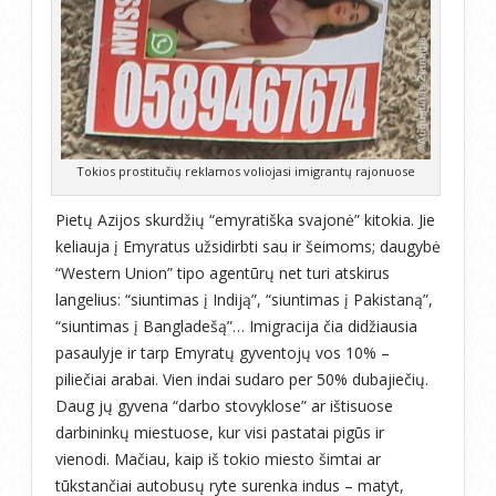
Tokios prostitučių reklamos voliojasi imigrantų rajonuose
Pietų Azijos skurdžių “emyratiška svajonė” kitokia. Jie
keliauja į Emyratus užsidirbti sau ir šeimoms; daugybė
“Western Union” tipo agentūrų net turi atskirus
langelius: “siuntimas į Indiją”, “siuntimas į Pakistaną”,
“siuntimas į Bangladešą”… Imigracija čia didžiausia
pasaulyje ir tarp Emyratų gyventojų vos 10% –
piliečiai arabai. Vien indai sudaro per 50% dubajiečių.
Daug jų gyvena “darbo stovyklose” ar ištisuose
darbininkų miestuose, kur visi pastatai pigūs ir
vienodi. Mačiau, kaip iš tokio miesto šimtai ar
tūkstančiai autobusų ryte surenka indus – matyt,