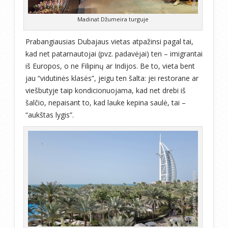
Madinat Džumeira turguje
Prabangiausias Dubajaus vietas atpažinsi pagal tai,
kad net patarnautojai (pvz. padavėjai) ten – imigrantai
iš Europos, o ne Filipinų ar Indijos. Be to, vieta bent
jau “vidutinės klasės”, jeigu ten šalta: jei restorane ar
viešbutyje taip kondicionuojama, kad net drebi iš
šalčio, nepaisant to, kad lauke kepina saulė, tai –
“aukštas lygis”.