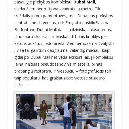
pasaulyje prekybos kompleksui
Dubai Mall
,
valdančiam per milijoną kvadratinių metrų. Tik
trečdalis jų yra parduotuvės, mat Dubajaus prekybos
centrai – ne tik verslas, o ir Emyrato pasididžiavimas.
Be fontanų Dubai Mall dar – milžiniškas akvariumas,
dinozauro skeletas, meniškas dirbtinis krioklys per
keturis aukštus, ledo arena. Vien nemokamai žvalgytis
į visa tai galėtum daugiau nei valandą; mačiau, kaip
gidai po Dubai Mall net veda ekskursijas. Į kompleksą
įeina ir ištisas pseudosenovinis miestelis, pilnas
prabangių restoranų ir viešbučių – fotografuotis ten
taip populiaru, kad gražiausiose vietose susidaro
eilės.