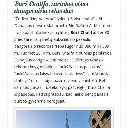
Burž Chalifa, surinkęs visus
dangoraižių rekordus
“Žodžio “Neįmanoma” lyderių žodyne nėra” – ši
Dubajaus emyro Mahometo Bin Rašido Al Maktumo
frazė pasitinka kiekvieną lifte į
Burž Chalifa
. Per 80
prieš tai ėjusių metų aukščiausio pasaulio
dangoraižio rekordas “tepaaugo” nuo 380 m iki 509
m. Tuomet 2010 m. Burž Chalifa it durklas perskrodė
Dubajaus dangų – 828 metrai. Dešimtys Gineso
rekordų knygos įrašų – “aukščiausias pastatas”,
“aukščiausias laisvai stovintis statinys”, “aukščiausias
statinys” (…) – staiga pavirto vienu vieninteliu. Bet
kam tas įrašas – užteko sykį pažvelgti į Burž Chalifa
iš papėdės, kad suprasčiau, kad nieko bent panašiai
aukšto gyvenime neregėjau.