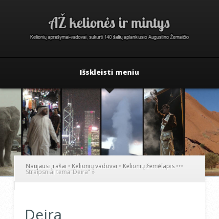
Išskleisti meniu
Naujausi įrašai
•
Kelionių vadovai
•
Kelionių žemėlapis
•
•
•
Straipsniai tema
"
Deira"
»
Deira