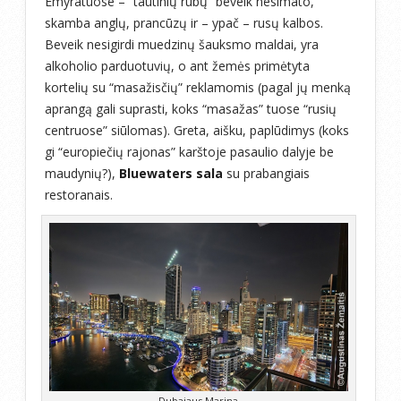
Emyratuose – “tautinių rūbų” beveik nesimato,
skamba anglų, prancūzų ir – ypač – rusų kalbos.
Beveik nesigirdi muedzinų šauksmo maldai, yra
alkoholio parduotuvių, o ant žemės primėtyta
kortelių su “masažisčių” reklamomis (pagal jų menką
aprangą gali suprasti, koks “masažas” tuose “rusių
centruose” siūlomas). Greta, aišku, paplūdimys (koks
gi “europiečių rajonas” karštoje pasaulio dalyje be
maudynių?),
Bluewaters sala
su prabangiais
restoranais.
Dubajaus Marina