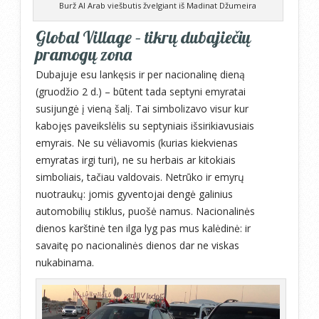
Burž Al Arab viešbutis žvelgiant iš Madinat Džumeira
Global Village – tikrų dubajiečių
pramogų zona
Dubajuje esu lankęsis ir per nacionalinę dieną
(gruodžio 2 d.) – būtent tada septyni emyratai
susijungė į vieną šalį. Tai simbolizavo visur kur
kabojęs paveikslėlis su septyniais išsirikiavusiais
emyrais. Ne su vėliavomis (kurias kiekvienas
emyratas irgi turi), ne su herbais ar kitokiais
simboliais, tačiau valdovais. Netrūko ir emyrų
nuotraukų: jomis gyventojai dengė galinius
automobilių stiklus, puošė namus. Nacionalinės
dienos karštinė ten ilga lyg pas mus kalėdinė: ir
savaitę po nacionalinės dienos dar ne viskas
nukabinama.