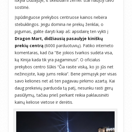
iškyla Dubajuje, it skelbdami žemei: štai naujoji tavo
sostinė.
Įspūdinguose prekybos centruose kainos nebėra
stebuklingos. Jeigu domina ne prekių ženklai, o
pigumas, galite daryti kaip aš: apsidairę ten vykti į
Dragon Mart, didžiausią pasaulyje kiniškų
prekių centrą
(6000 parduotuvių). Patiko interneto
komentaras, kad čia “Be jokios tvarkos sudėta visa,
ką Kinija kada tik yra pagaminusi”. O oficialus
prekybos centro šūkis “Čia rasite viską, ko jo jūs net
nežinojote, kaip jums reikia”. Bene pirmąsyk per visas
savo keliones net aš ten pagavau pirkimo azartą. Kai
daug prekeivių parduoda tą patį, nesunku rasti gerų
pasiūlymų, tačiau prieš perkant reikia paklausinėti
kainų keliose vietose ir derėtis.