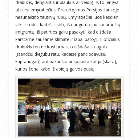
drabužis, dengiantis ir plaukus ar veidą). Iš to lengvai
atskirsi emyratiečius. Praturtėjimas Persijos Įlankoje
nesunaikino tautinių rūbų. Emyratiečiai juos kasdien
vilki ir todėl, kad išsiskirtų iš daugumą jau sudarančių
imigrantų. Iš patirties galiu pasakyti, kad dišdaša
karštame sausame klimate ir labai patogi. Ir oficialus
drabužis ten ne kostiumas, o dišdaša su agalu
(standžiu dvigubu ratu, kadaise pančiodavusiu
kupranugarį) ant pakaušio prispausta kufija (skara),
kurios šonai kabo iš abiejų galvos pusių.