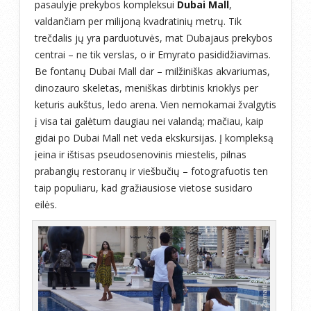
pasaulyje prekybos kompleksui
Dubai Mall
,
valdančiam per milijoną kvadratinių metrų. Tik
trečdalis jų yra parduotuvės, mat Dubajaus prekybos
centrai – ne tik verslas, o ir Emyrato pasididžiavimas.
Be fontanų Dubai Mall dar – milžiniškas akvariumas,
dinozauro skeletas, meniškas dirbtinis krioklys per
keturis aukštus, ledo arena. Vien nemokamai žvalgytis
į visa tai galėtum daugiau nei valandą; mačiau, kaip
gidai po Dubai Mall net veda ekskursijas. Į kompleksą
įeina ir ištisas pseudosenovinis miestelis, pilnas
prabangių restoranų ir viešbučių – fotografuotis ten
taip populiaru, kad gražiausiose vietose susidaro
eilės.