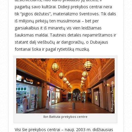
pagarbą savo kultūrai. Didieji prekybos centrai nėra
tik “pigios dėžutės”, materializmo šventovės. Tik dalis
iš milijonų pirkėjų ten musulmonai – bet per
garsiakalbius it iš minaretų vis vien leidžiamas
šauksmas maldai. Tautinės detalės nepamirštamos ir
statant dalį viešbučių ar dangoraižių, o Dubajaus
fontanai šoka ir pagal rytietišką muziką.
Ibn Battuta prekybos centre
Visi šie prekybos centrai – nauji. 2003 m. didžiausias