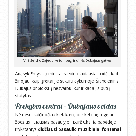
Virš Šeicho Zajedo kelio – pagrindinės Dubajaus gatvės
Anąsyk Emyratų miestai stebino labiausiai todėl, kad
žinojau, kaip greitai jie sukurti dykumoje. Šiandieninis
Dubajus priblokštų nesvarbu, kur ir kada jis būtų
statytas.
Prekybos centrai – Dubajaus veidas
Nė nesuskaičiuočiau kiek kartų per kelionę regėjau
žodžius “…iausias pasaulyje”. Burž Chalifa papėdėje
trykštantys
didžiausi pasaulio muzikiniai fontanai