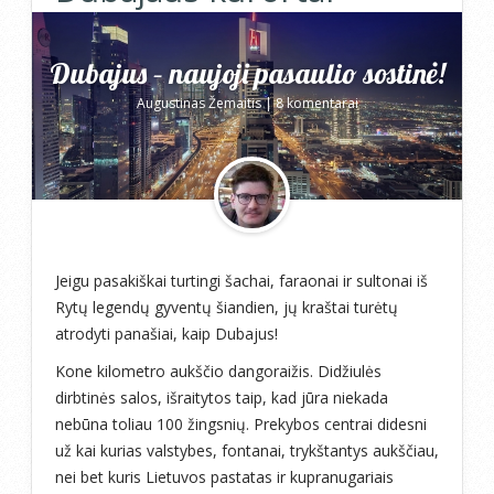
Dubajus – naujoji pasaulio sostinė!
Augustinas Žemaitis
|
8 komentarai
Jeigu pasakiškai turtingi šachai, faraonai ir sultonai iš
Rytų legendų gyventų šiandien, jų kraštai turėtų
atrodyti panašiai, kaip Dubajus!
Kone kilometro aukščio dangoraižis. Didžiulės
dirbtinės salos, išraitytos taip, kad jūra niekada
nebūna toliau 100 žingsnių. Prekybos centrai didesni
už kai kurias valstybes, fontanai, trykštantys aukščiau,
nei bet kuris Lietuvos pastatas ir kupranugariais