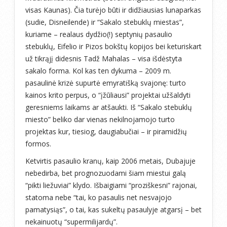
visas Kaunas). Čia turėjo būti ir didžiausias lunaparkas
(sudie, Disneilende) ir “Sakalo stebuklų miestas”,
kuriame – realaus dydžio(!) septynių pasaulio
stebuklų, Eifelio ir Pizos bokštų kopijos bei keturiskart
už tikrąjį didesnis Tadž Mahalas – visa išdėstyta
sakalo forma. Kol kas ten dykuma – 2009 m.
pasaulinė krizė supurtė emyratišką svajonę: turto
kainos krito perpus, o “įžūliausi” projektai užšaldyti
geresniems laikams ar atšaukti. Iš “Sakalo stebuklų
miesto” beliko dar vienas nekilnojamojo turto
projektas kur, tiesiog, daugiabučiai – ir piramidžių
formos.
Ketvirtis pasaulio kranų, kaip 2006 metais, Dubajuje
nebedirba, bet prognozuodami šiam miestui galą
“pikti liežuviai” klydo. Išbaigiami “proziškesni” rajonai,
statoma nebe “tai, ko pasaulis net nesvajojo
pamatysiąs”, o tai, kas sukeltų pasaulyje atgarsį – bet
nekainuotų “supermilijardų”.