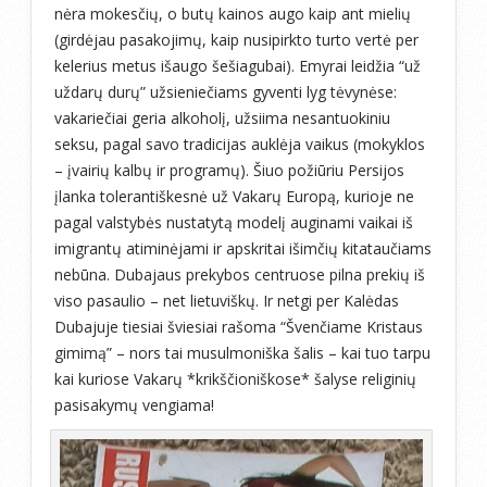
nėra mokesčių, o butų kainos augo kaip ant mielių
(girdėjau pasakojimų, kaip nusipirkto turto vertė per
kelerius metus išaugo šešiagubai). Emyrai leidžia “už
uždarų durų” užsieniečiams gyventi lyg tėvynėse:
vakariečiai geria alkoholį, užsiima nesantuokiniu
seksu, pagal savo tradicijas auklėja vaikus (mokyklos
– įvairių kalbų ir programų). Šiuo požiūriu Persijos
įlanka tolerantiškesnė už Vakarų Europą, kurioje ne
pagal valstybės nustatytą modelį auginami vaikai iš
imigrantų atiminėjami ir apskritai išimčių kitataučiams
nebūna. Dubajaus prekybos centruose pilna prekių iš
viso pasaulio – net lietuviškų. Ir netgi per Kalėdas
Dubajuje tiesiai šviesiai rašoma “Švenčiame Kristaus
gimimą” – nors tai musulmoniška šalis – kai tuo tarpu
kai kuriose Vakarų *krikščioniškose* šalyse religinių
pasisakymų vengiama!