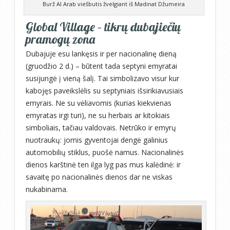
Burž Al Arab viešbutis žvelgiant iš Madinat Džumeira
Global Village – tikrų dubajiečių
pramogų zona
Dubajuje esu lankęsis ir per nacionalinę dieną
(gruodžio 2 d.) – būtent tada septyni emyratai
susijungė į vieną šalį. Tai simbolizavo visur kur
kabojęs paveikslėlis su septyniais išsirikiavusiais
emyrais. Ne su vėliavomis (kurias kiekvienas
emyratas irgi turi), ne su herbais ar kitokiais
simboliais, tačiau valdovais. Netrūko ir emyrų
nuotraukų: jomis gyventojai dengė galinius
automobilių stiklus, puošė namus. Nacionalinės
dienos karštinė ten ilga lyg pas mus kalėdinė: ir
savaitę po nacionalinės dienos dar ne viskas
nukabinama.