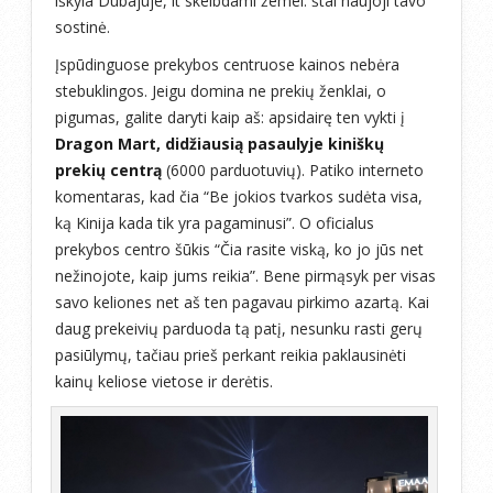
iškyla Dubajuje, it skelbdami žemei: štai naujoji tavo
sostinė.
Įspūdinguose prekybos centruose kainos nebėra
stebuklingos. Jeigu domina ne prekių ženklai, o
pigumas, galite daryti kaip aš: apsidairę ten vykti į
Dragon Mart, didžiausią pasaulyje kiniškų
prekių centrą
(6000 parduotuvių). Patiko interneto
komentaras, kad čia “Be jokios tvarkos sudėta visa,
ką Kinija kada tik yra pagaminusi”. O oficialus
prekybos centro šūkis “Čia rasite viską, ko jo jūs net
nežinojote, kaip jums reikia”. Bene pirmąsyk per visas
savo keliones net aš ten pagavau pirkimo azartą. Kai
daug prekeivių parduoda tą patį, nesunku rasti gerų
pasiūlymų, tačiau prieš perkant reikia paklausinėti
kainų keliose vietose ir derėtis.