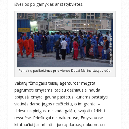
išvežios po gamyklas ar statybvietes.
Pamainų pasikeitimas prie vienos Dubai Marina statybviečių.
Vakarų “žmogaus teisių agentūros” mėgsta
pagrūmoti emyrams, tačiau dažniausiai nauda
abipusė: emyrai gauna pastatus, kuriems pastatyti
vietinės darbo jėgos neužtektų, o imigrantai –
didesnius pinigus, nei kada galėtų svajoti uždirbti
tėvynėse. Priešingai nei Vakaruose, Emyratuose
kitataučiui įsidarbinti – juokų darbas; dokumentų