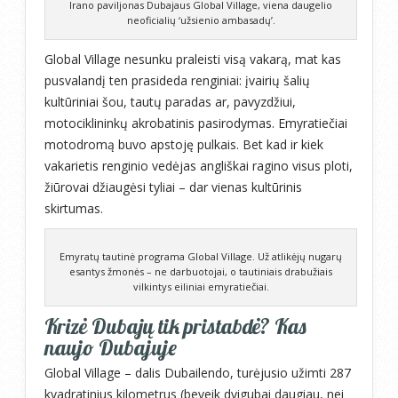
Irano paviljonas Dubajaus Global Village, viena daugelio
neoficialių ‘užsienio ambasadų’.
Global Village nesunku praleisti visą vakarą, mat kas
pusvalandį ten prasideda renginiai: įvairių šalių
kultūriniai šou, tautų paradas ar, pavyzdžiui,
motociklininkų akrobatinis pasirodymas. Emyratiečiai
motodromą buvo apstoję pulkais. Bet kad ir kiek
vakarietis renginio vedėjas angliškai ragino visus ploti,
žiūrovai džiaugėsi tyliai – dar vienas kultūrinis
skirtumas.
Emyratų tautinė programa Global Village. Už atlikėjų nugarų
esantys žmonės – ne darbuotojai, o tautiniais drabužiais
vilkintys eiliniai emyratiečiai.
Krizė Dubajų tik pristabdė? Kas
naujo Dubajuje
Global Village – dalis Dubailendo, turėjusio užimti 287
kvadratinius kilometrus (beveik dvigubai daugiau, nei