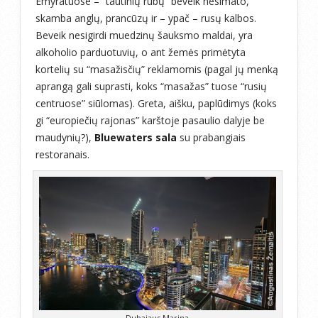
Emyratuose – “tautinių rūbų” beveik nesimato,
skamba anglų, prancūzų ir – ypač – rusų kalbos.
Beveik nesigirdi muedzinų šauksmo maldai, yra
alkoholio parduotuvių, o ant žemės primėtyta
kortelių su “masažisčių” reklamomis (pagal jų menką
aprangą gali suprasti, koks “masažas” tuose “rusių
centruose” siūlomas). Greta, aišku, paplūdimys (koks
gi “europiečių rajonas” karštoje pasaulio dalyje be
maudynių?),
Bluewaters sala
su prabangiais
restoranais.
Dubajaus Marina