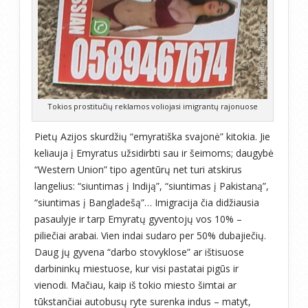
Tokios prostitučių reklamos voliojasi imigrantų rajonuose
Pietų Azijos skurdžių “emyratiška svajonė” kitokia. Jie
keliauja į Emyratus užsidirbti sau ir šeimoms; daugybė
“Western Union” tipo agentūrų net turi atskirus
langelius: “siuntimas į Indiją”, “siuntimas į Pakistaną”,
“siuntimas į Bangladešą”… Imigracija čia didžiausia
pasaulyje ir tarp Emyratų gyventojų vos 10% –
piliečiai arabai. Vien indai sudaro per 50% dubajiečių.
Daug jų gyvena “darbo stovyklose” ar ištisuose
darbininkų miestuose, kur visi pastatai pigūs ir
vienodi. Mačiau, kaip iš tokio miesto šimtai ar
tūkstančiai autobusų ryte surenka indus – matyt,