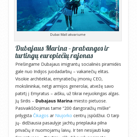
Dubai Mall akvariume
Dubajaus Marina – prabangos ir
turtingų europiečių rajonas
Priešingame Dubajaus imigrantų socialinės piramidės
gale nuo Indijos juodadarbių – vakariečių elitas.
Visokie architektai, emyratiečių įmonių CEO,
mokslininkai, netgi armijos generolai, atvežę savo
patirtį į Emyratus – aišku, už tikrai nejuokingas algas.
Jų širdis –
Dubajaus Marina
miesto pietuose.
Pasivaikščiojimas tame “200 dangoraižių miške”
prilygsta
Čikagos
ar
Niujorko
centrų įspūdžiui. O tarp
jų- didžiausia pasaulyje jachtų prieplauka pilna
privačių ir nuomojamų laivų. Ir ten nesijauti kaip