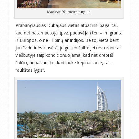
Madinat Džumeira turguje
Prabangiausias Dubajaus vietas atpažinsi pagal tai,
kad net patarnautojai (pvz. padavėjai) ten – imigrantai
iš Europos, o ne Filipinų ar Indijos. Be to, vieta bent
jau “vidutinės klasės”, jeigu ten šalta: jei restorane ar
viešbutyje taip kondicionuojama, kad net drebi iš
šalčio, nepaisant to, kad lauke kepina saulė, tai –
“aukštas lygis”.