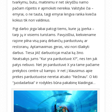
tvarkymu, butu, maitinimu ir net skrydžiu namo
pačiam rūpintis ir apmokėti nereikia. Valstybė čia –
emyrai, o ne tauta, taigi emyrai lengva ranka kviečia
kokius tik nori valdinius.
Pigi darbo jėga labai patogi tiems, kurie ją įperka –
tarp jų ir visiems turistams. Pavyzdžiui, kiekviename
rajone pilna visą parą dirbančių parduotuvių ar
restoranų. Aptarnavimas geras, visi nori išlaikyti
darbus. Tiesa JAE darbuotojai mažai ką žino.
Neatsakys jums “Kur yra parduotuvė X?”, nes ten juk
patys nebuvo. Net jei parduotuvė X yra tame pačiame
prekybos centre už kampo. Ir net į klausimus apie
prekes parduotuvėse neretai atsako “Nežinau”. O kiti
“juodadarbiai” ir rodykles būna pakabinę klaidingai…