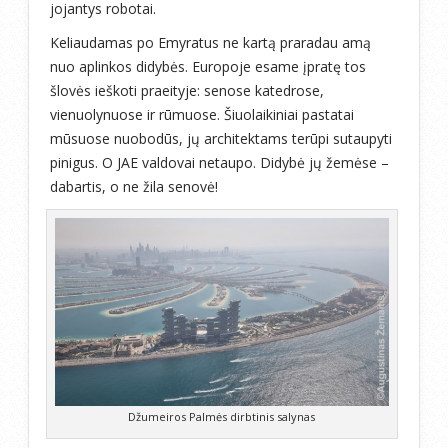
jojantys robotai.
Keliaudamas po Emyratus ne kartą praradau amą
nuo aplinkos didybės. Europoje esame įpratę tos
šlovės ieškoti praeityje: senose katedrose,
vienuolynuose ir rūmuose. Šiuolaikiniai pastatai
mūsuose nuobodūs, jų architektams terūpi sutaupyti
pinigus. O JAE valdovai netaupo. Didybė jų žemėse –
dabartis, o ne žila senovė!
Džumeiros Palmės dirbtinis salynas