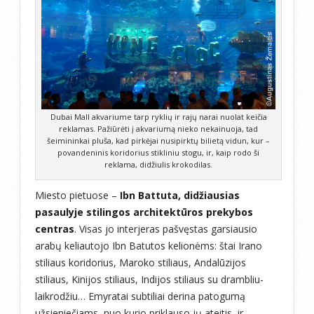
Dubai Mall akvariume tarp ryklių ir rajų narai nuolat keičia
reklamas. Pažiūrėti į akvariumą nieko nekainuoja, tad
šeimininkai pluša, kad pirkėjai nusipirktų bilietą vidun, kur –
povandeninis koridorius stikliniu stogu, ir, kaip rodo ši
reklama, didžiulis krokodilas.
Miesto pietuose –
Ibn Battuta, didžiausias
pasaulyje stilingos architektūros prekybos
centras
. Visas jo interjeras pašvęstas garsiausio
arabų keliautojo Ibn Batutos kelionėms: štai Irano
stiliaus koridorius, Maroko stiliaus, Andalūzijos
stiliaus, Kinijos stiliaus, Indijos stiliaus su drambliu-
laikrodžiu… Emyratai subtiliai derina patogumą
užsieniečiams, nuo kurio priklauso jų ateitis, ir