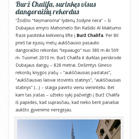
Burž Chalifa, surinkęs visus
dangoraižių rekordus
“Žodžio “Neįmanoma” lyderių žodyne nėra” – ši
Dubajaus emyro Mahometo Bin Rašido Al Maktumo
frazė pasitinka kiekvieną lifte į
Burž Chalifa
. Per 80
prieš tai ėjusių metų aukščiausio pasaulio
dangoraižio rekordas “tepaaugo” nuo 380 m iki 509
m. Tuomet 2010 m. Burž Chalifa it durklas perskrodė
Dubajaus dangų – 828 metrai. Dešimtys Gineso
rekordų knygos įrašų – “aukščiausias pastatas”,
“aukščiausias laisvai stovintis statinys”, “aukščiausias
statinys” (…) – staiga pavirto vienu vieninteliu. Bet
kam tas įrašas – užteko sykį pažvelgti į Burž Chalifa
iš papėdės, kad suprasčiau, kad nieko bent panašiai
aukšto gyvenime neregėjau.