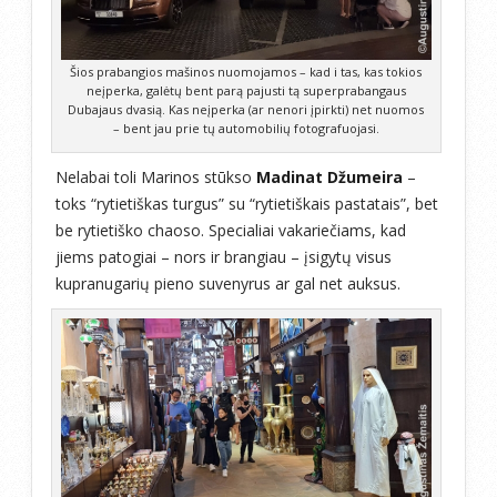
Šios prabangios mašinos nuomojamos – kad i tas, kas tokios
neįperka, galėtų bent parą pajusti tą superprabangaus
Dubajaus dvasią. Kas neįperka (ar nenori įpirkti) net nuomos
– bent jau prie tų automobilių fotografuojasi.
Nelabai toli Marinos stūkso
Madinat Džumeira
–
toks “rytietiškas turgus” su “rytietiškais pastatais”, bet
be rytietiško chaoso. Specialiai vakariečiams, kad
jiems patogiai – nors ir brangiau – įsigytų visus
kupranugarių pieno suvenyrus ar gal net auksus.