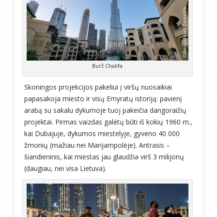
Burž Chalifa
Skoningos projekcijos pakeliui į viršų nuosaikiai
papasakoja miesto ir visų Emyratų istoriją: pavienį
arabą su sakalu dykumoje tuoj pakeičia dangoraižių
projektai. Pirmas vaizdas galėtų būti iš kokių 1960 m.,
kai Dubajuje, dykumos miestelyje, gyveno 40 000
žmonių (mažiau nei Marijampolėje). Antrasis –
šiandieninis, kai miestas jau glaudžia virš 3 milijonų
(daugiau, nei visa Lietuva).