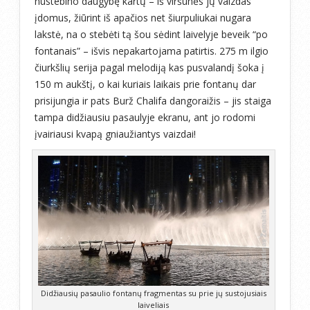
nustebino daugybę kartų – iš viršūnės jų vaizdas
įdomus, žiūrint iš apačios net šiurpuliukai nugara
lakstė, na o stebėti tą šou sėdint laivelyje beveik “po
fontanais” – išvis nepakartojama patirtis. 275 m ilgio
čiurkšlių serija pagal melodiją kas pusvalandį šoka į
150 m aukštį, o kai kuriais laikais prie fontanų dar
prisijungia ir pats Burž Chalifa dangoraižis – jis staiga
tampa didžiausiu pasaulyje ekranu, ant jo rodomi
įvairiausi kvapą gniaužiantys vaizdai!
Didžiausių pasaulio fontanų fragmentas su prie jų sustojusiais
laiveliais