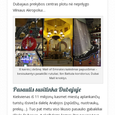
Dubajaus prekybos centras plotu nė neprilygo
Vilniaus Akropoliui…
Iš kairės į dešinę: Mall of Emirates kalėdiniai papuošimai –
besisukantys pasakiški rutuliai; Ibn Battuta koridorius; Dubai
Mall krioklys.
Pasaulis susitinka Dubajuje
Kiekvienas iš 11 milijonų kasmet miestą aplankančių
turistų išsiveža dalelę Arabijos (įspūdžių, nuotraukų,
prekių…). Tuo pat metu viso likusio pasaulio gabalėliai