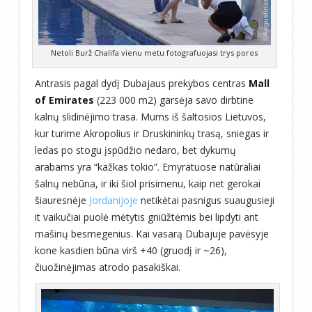
Netoli Burž Chalifa vienu metu fotografuojasi trys poros
Antrasis pagal dydį Dubajaus prekybos centras
Mall
of Emirates
(223 000 m2) garsėja savo dirbtine
kalnų slidinėjimo trasa. Mums iš šaltosios Lietuvos,
kur turime Akropolius ir Druskininkų trasą, sniegas ir
ledas po stogu įspūdžio nedaro, bet dykumų
arabams yra “kažkas tokio”. Emyratuose natūraliai
šalnų nebūna, ir iki šiol prisimenu, kaip net gerokai
šiauresnėje
Jordanijoje
netikėtai pasnigus suaugusieji
it vaikučiai puolė mėtytis gniūžtėmis bei lipdyti ant
mašinų besmegenius. Kai vasarą Dubajuje pavėsyje
kone kasdien būna virš +40 (gruodį ir ~26),
čiuožinėjimas atrodo pasakiškai.