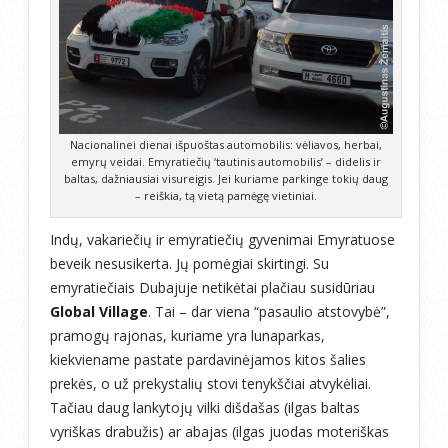
Nacionalinei dienai išpuoštas automobilis: vėliavos, herbai,
emyrų veidai. Emyratiečių ‘tautinis automobilis’ – didelis ir
baltas, dažniausiai visureigis. Jei kuriame parkinge tokių daug
– reiškia, tą vietą pamėgę vietiniai.
Indų, vakariečių ir emyratiečių gyvenimai Emyratuose
beveik nesusikerta. Jų pomėgiai skirtingi. Su
emyratiečiais Dubajuje netikėtai plačiau susidūriau
Global Village
. Tai – dar viena “pasaulio atstovybė”,
pramogų rajonas, kuriame yra lunaparkas,
kiekviename pastate pardavinėjamos kitos šalies
prekės, o už prekystalių stovi tenykščiai atvykėliai.
Tačiau daug lankytojų vilki dišdašas (ilgas baltas
vyriškas drabužis) ar abajas (ilgas juodas moteriškas