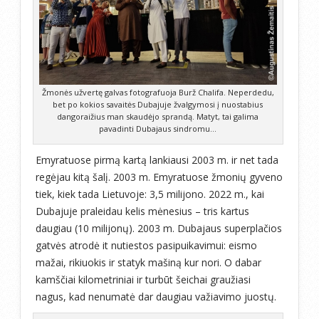
Žmonės užvertę galvas fotografuoja Burž Chalifa. Neperdedu,
bet po kokios savaitės Dubajuje žvalgymosi į nuostabius
dangoraižius man skaudėjo sprandą. Matyt, tai galima
pavadinti Dubajaus sindromu…
Emyratuose pirmą kartą lankiausi 2003 m. ir net tada
regėjau kitą šalį. 2003 m. Emyratuose žmonių gyveno
tiek, kiek tada Lietuvoje: 3,5 milijono. 2022 m., kai
Dubajuje praleidau kelis mėnesius – tris kartus
daugiau (10 milijonų). 2003 m. Dubajaus superplačios
gatvės atrodė it nutiestos pasipuikavimui: eismo
mažai, rikiuokis ir statyk mašiną kur nori. O dabar
kamščiai kilometriniai ir turbūt šeichai graužiasi
nagus, kad nenumatė dar daugiau važiavimo juostų.