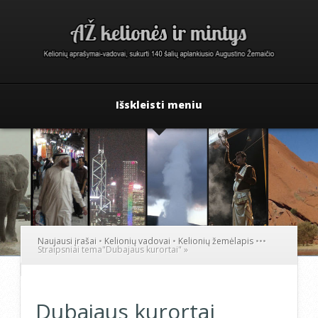
Išskleisti meniu
Naujausi įrašai
•
Kelionių vadovai
•
Kelionių žemėlapis
•
•
•
Straipsniai tema
"
Dubajaus kurortai"
»
Dubajaus kurortai