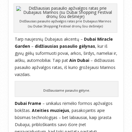
Didžiausias pasaulio apžvalgos ratas prie Dubajaus Marinos
(su Dubai Shopping Festival dronų šou dešinėje)
Tarp naujesnių Dubajaus akcentų –
Dubai Miracle
Garden
–
didžiausias pasaulio gėlynas
, kur iš
gyvų gėlių suformuoti povai, arkos, širdys, nameliai ir,
aišku, automobiliai. Taip pat
Ain Dubai
– didžiausias
pasaulio apžvalgos ratas, iš kurio grožėjausi Marinos
vaizdais.
Didžiausiame pasaulio gėlyne.
Dubai Frame
– unikalus rėmėlio formos apžvalgos
bokštas.
Ateities muziejus
, pasakojantis apie
būsimas technologijas – bet labiausiai, kaip įprasta
Dubajui, pribloškiantis savo išore (net
neįsivaizduotum, kad tokį pastatą pastatyti