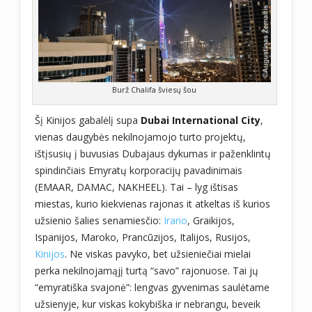
Burž Chalifa šviesų šou
Šį Kinijos gabalėlį supa
Dubai International City
,
vienas daugybės nekilnojamojo turto projektų,
ištįsusių į buvusias Dubajaus dykumas ir paženklintų
spindinčiais Emyratų korporacijų pavadinimais
(EMAAR, DAMAC, NAKHEEL). Tai – lyg ištisas
miestas, kurio kiekvienas rajonas it atkeltas iš kurios
užsienio šalies senamiesčio:
Irano
, Graikijos,
Ispanijos, Maroko, Prancūzijos, Italijos, Rusijos,
Kinijos
. Ne viskas pavyko, bet užsieniečiai mielai
perka nekilnojamąjį turtą “savo” rajonuose. Tai jų
“emyratiška svajonė”: lengvas gyvenimas saulėtame
užsienyje, kur viskas kokybiška ir nebrangu, beveik