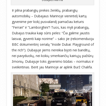
Ir pilna prabangių prekės ženklų, prabangių
automobilių – Dubajaus Marinoje vienintelį kartą
gyvenime per kokį pusvalandį pamačiau keturis
“Ferrari” ir “Lamborghini”! Tuos, kas myli prabangą,
Dubajus traukia kaip sūris peles: “Čia galime jaustis
laisvai, gyventi kaip norime” – sako jie (rekomenduoju
BBC dokumentinį serialą “Inside Dubai: Playground of
the rich”). Dubajuje jiems nereikia bijoti nei banditų,
nei pavyduolių, nei kokių smerkiančių kairiųjų pažiūrų
žmonių. Dubajuje toks gyvenimo būdas – normalus ir
sveikintinas. Bent jau Marinoje ar aplink Burž Chalifa.