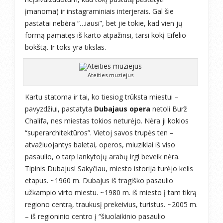
įmanoma) ir instagraminiais interjerais. Gal šie
pastatai nebėra “…iausi”, bet jie tokie, kad vien jų
formą pamatęs iš karto atpažinsi, tarsi kokį Eifelio
bokštą. Ir toks yra tikslas.
Ateities muziejus
Kartu statoma ir tai, ko tiesiog trūksta miestui –
pavyzdžiui, pastatyta
Dubajaus opera
netoli Burž
Chalifa, nes miestas tokios neturėjo. Nėra ji kokios
“superarchitektūros”. Vietoj savos trupės ten –
atvažiuojantys baletai, operos, miuziklai iš viso
pasaulio, o tarp lankytojų arabų irgi beveik nėra.
Tipinis Dubajus! Sakyčiau, miesto istorija turėjo kelis
etapus. ~1960 m. Dubajus iš tragiško pasaulio
užkampio virto miestu. ~1980 m. iš miesto į tam tikrą
regiono centrą, traukusį prekeivius, turistus. ~2005 m.
– iš regioninio centro į “šiuolaikinio pasaulio