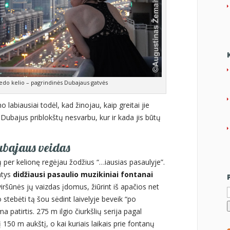
jedo kelio – pagrindinės Dubajaus gatvės
labiausiai todėl, kad žinojau, kaip greitai jie
 Dubajus priblokštų nesvarbu, kur ir kada jis būtų
ubajaus veidas
 per kelionę regėjau žodžius “…iausias pasaulyje”.
ntys
didžiausi pasaulio muzikiniai fontanai
I
iršūnės jų vaizdas įdomus, žiūrint iš apačios net
o stebėti tą šou sėdint laivelyje beveik “po
a patirtis. 275 m ilgio čiurkšlių serija pagal
150 m aukštį, o kai kuriais laikais prie fontanų