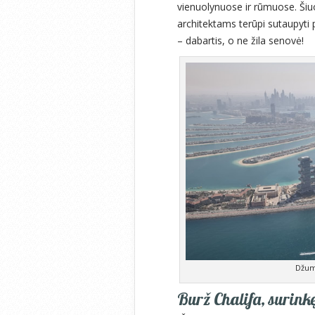
vienuolynuose ir rūmuose. Šiu
architektams terūpi sutaupyti
– dabartis, o ne žila senovė!
Džume
Burž Chalifa, surink