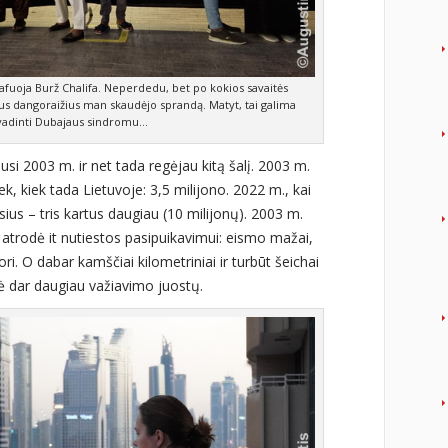
afuoja Burž Chalifa. Neperdedu, bet po kokios savaitės
us dangoraižius man skaudėjo sprandą. Matyt, tai galima
vadinti Dubajaus sindromu…
si 2003 m. ir net tada regėjau kitą šalį. 2003 m.
 kiek tada Lietuvoje: 3,5 milijono. 2022 m., kai
ius – tris kartus daugiau (10 milijonų). 2003 m.
atrodė it nutiestos pasipuikavimui: eismo mažai,
ori. O dabar kamščiai kilometriniai ir turbūt šeichai
ė dar daugiau važiavimo juostų.