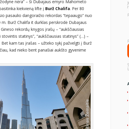
 žodyne nėra” – ši Dubajaus emyro Mahometo
r
sitinka kiekvieną lifte į
Burž Chalifa
. Per 80
usio pasaulio dangoraižio rekordas “tepaaugo” nuo
m. Burž Chalifa it durklas perskrodė Dubajaus
 Gineso rekordų knygos įrašų – “aukščiausias
 stovintis statinys”, “aukščiausias statinys” (…) –
u. Bet kam tas įrašas – užteko sykį pažvelgti į Burž
sčiau, kad nieko bent panašiai aukšto gyvenime