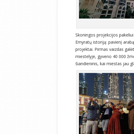
Skoningos projekcijos pakeliui
Emyratų istoriją: pavienį arab
projektai. Pirmas vaizdas galė
miestelyje, gyveno 40 000 žmo
šiandieninis, kai miestas jau gl