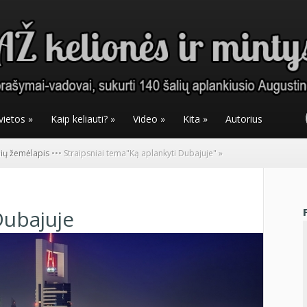
vietos
»
Kaip keliauti?
»
Video
»
Kita
»
Autorius
nių žemėlapis
•
•
•
Straipsniai tema
"
Ką aplankyti Dubajuje"
»
Dubajuje