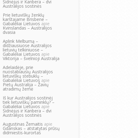
Sidnėjus ir Kanbera – dvi
Australijos sostinės
Prie lietuviškų ženklų
karštajame Brisbene –
Gabalėliai Lietuvos
apie
Kvinslandas – Australijos
dvasia
Aplink Melburną –
didžiausiuose Australijos
lietuvių telkiniuose –
Gabalėliai Lietuvos
apie
Viktorija – švelnioji Australija
Adelaidėje, prie
nuostabiausių Australijos
lietuviškų stebuklų –
Gabalėliai Lietuvos
apie
Pietų Australija – Žavių
atradimų žemė
Iš kur Australijos sostinėj
tiek lietuviškų paminklų? –
Gabalėliai Lietuvos
apie
Sidnėjus ir Kanbera – dvi
Australijos sostinės
Augustinas Žemaitis
apie
Gdanskas – atstatytas prūsų
didmiestis-kurortas