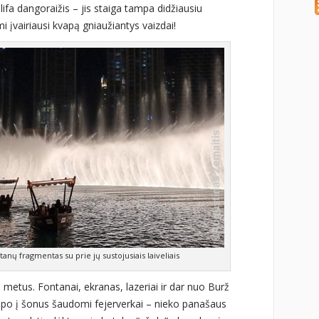
alifa dangoraižis – jis staiga tampa didžiausiu
i įvairiausi kvapą gniaužiantys vaizdai!
tanų fragmentas su prie jų sustojusiais laiveliais
 metus. Fontanai, ekranas, lazeriai ir dar nuo Burž
tulpo į šonus šaudomi fejerverkai – nieko panašaus