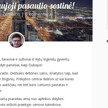
ujoji pasaulio sostinė!
s Žemaitis
|
8 komentarai
i, faraonai ir sultonai iš Rytų legendų gyventų
odyti panašiai, kaip Dubajus!
žis. Didžiulės dirbtinės salos, išraitytos taip, kad
 žingsnių. Prekybos centrai didesni už kai kurias
s aukščiau, nei bet kuris Lietuvos pastatas ir
i.
artą praradau amą nuo aplinkos didybės.
vės ieškoti praeityje: senose katedrose,