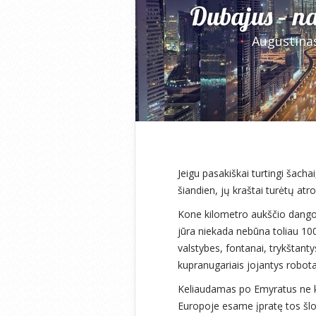
Dubajus – na
Augustina
Jeigu pasakiškai turtingi šacha
šiandien, jų kraštai turėtų atr
Kone kilometro aukščio dangorai
jūra niekada nebūna toliau 100
valstybes, fontanai, trykštanty
kupranugariais jojantys robota
Keliaudamas po Emyratus ne k
Europoje esame įpratę tos šlo