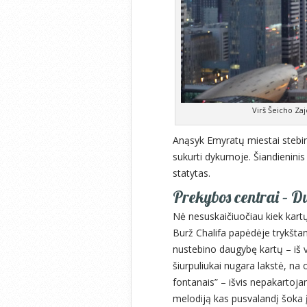
Virš Šeicho Za
Anąsyk Emyratų miestai stebino 
sukurti dykumoje. Šiandieninis
statytas.
Prekybos centrai – D
Nė nesuskaičiuočiau kiek kartų
Burž Chalifa papėdėje trykšta
nustebino daugybę kartų – iš v
šiurpuliukai nugara lakstė, na 
fontanais” – išvis nepakartojam
melodiją kas pusvalandį šoka į 