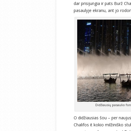
dar prisijungia ir pats Burž Ch
pasaulyje ekranu, ant jo rodom
Didžiausių pasaulio fon
O didžiausias šou – per naujus
Chalifos it kokio milžiniško s