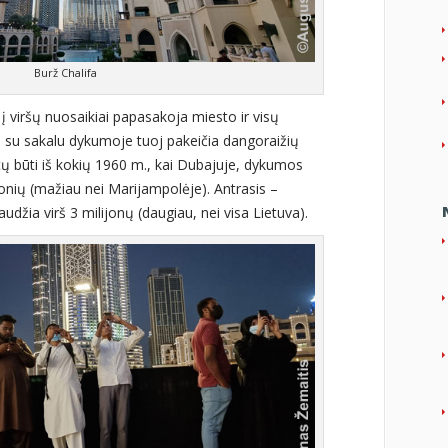
Burž Chalifa
 į viršų nuosaikiai papasakoja miesto ir visų
ą su sakalu dykumoje tuoj pakeičia dangoraižių
tų būti iš kokių 1960 m., kai Dubajuje, dykumos
nių (mažiau nei Marijampolėje). Antrasis –
audžia virš 3 milijonų (daugiau, nei visa Lietuva).