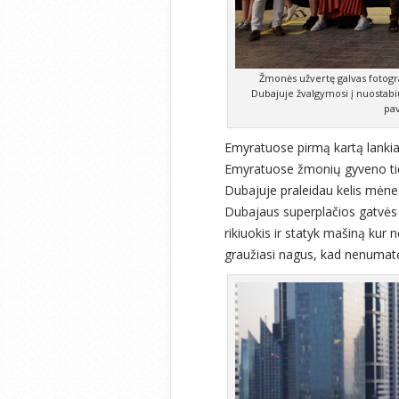
Žmonės užvertę galvas fotogr
Dubajuje žvalgymosi į nuostabi
pa
Emyratuose pirmą kartą lankiau
Emyratuose žmonių gyveno tiek,
Dubajuje praleidau kelis mėnes
Dubajaus superplačios gatvės 
rikiuokis ir statyk mašiną kur n
graužiasi nagus, kad nenumat