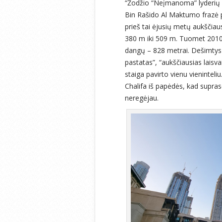
“Žodžio “Neįmanoma” lyderių
Bin Rašido Al Maktumo frazė pa
prieš tai ėjusių metų aukščia
380 m iki 509 m. Tuomet 2010 
dangų – 828 metrai. Dešimtys
pastatas”, “aukščiausias laisvai
staiga pavirto vienu vieninteli
Chalifa iš papėdės, kad supra
neregėjau.