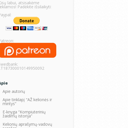
Jūsų labui, atsisakėme
eklamos! Padėkite išsilaikyti:
Paypal:
Patreon:
Swedbank:
LT187300010149950092
Apie
Apie autorių
Apie tinklapį “AŽ kelionės ir
mintys”
E-knyga “Kompiuterinių
žaidimų istorija”
Kelionių aprašymų-vadovų