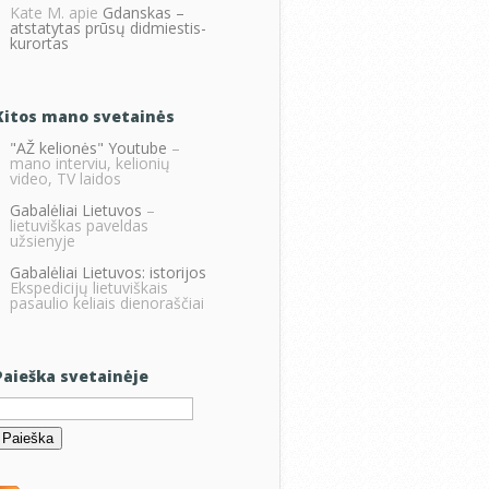
Kate M.
apie
Gdanskas –
atstatytas prūsų didmiestis-
kurortas
Kitos mano svetainės
"AŽ kelionės" Youtube
–
mano interviu, kelionių
video, TV laidos
Gabalėliai Lietuvos
–
lietuviškas paveldas
užsienyje
Gabalėliai Lietuvos: istorijos
Ekspedicijų lietuviškais
pasaulio keliais dienoraščiai
Paieška svetainėje
eškoti: