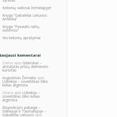
sąrašas
Kelionių vadovai žemėlapyje!
Knyga “Gabalėliai Lietuvos:
Amerika”
Knyga “Pasaulio raštų
sistemos”
Visi kelionių aprašymai
Naujausi komentarai
Darius
apie
Gdanskas –
atstatytas prūsų didmiestis-
kurortas
Augustinas Žemaitis
apie
Uzbekija – sovietiškas šilko
kelias atgimsta
Gitana
apie
Uzbekija –
sovietiškas šilko kelias
atgimsta
Ekspedicijos pabaiga –
Sidnėjuje ir Tasmanijoje –
Gabalėliai Lietuvos
apie