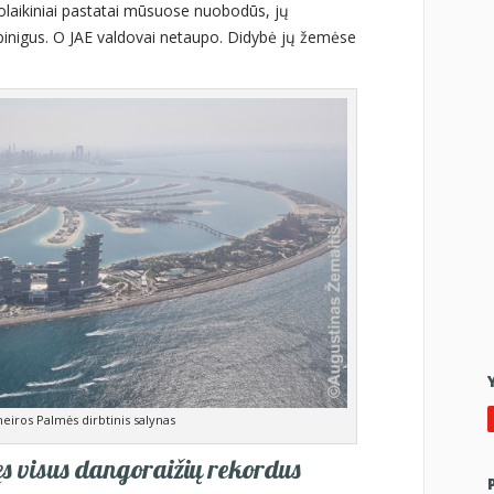
olaikiniai pastatai mūsuose nuobodūs, jų
 pinigus. O JAE valdovai netaupo. Didybė jų žemėse
iros Palmės dirbtinis salynas
ęs visus dangoraižių rekordus