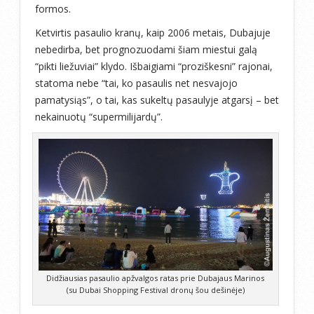
formos.
Ketvirtis pasaulio kranų, kaip 2006 metais, Dubajuje
nebedirba, bet prognozuodami šiam miestui galą
“pikti liežuviai” klydo. Išbaigiami “proziškesni” rajonai,
statoma nebe “tai, ko pasaulis net nesvajojo
pamatysiąs”, o tai, kas sukeltų pasaulyje atgarsį – bet
nekainuotų “supermilijardų”.
Didžiausias pasaulio apžvalgos ratas prie Dubajaus Marinos
(su Dubai Shopping Festival dronų šou dešinėje)