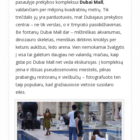
pasaulyje prekybos kompleksui
Dubai Mall
,
valdančiam per milijoną kvadratinių metrų. Tik
trečdalis jų yra parduotuvės, mat Dubajaus prekybos
centrai – ne tik verslas, o ir Emyrato pasididžiavimas.
Be fontanų Dubai Mall dar – milžiniškas akvariumas,
dinozauro skeletas, meniškas dirbtinis krioklys per
keturis aukštus, ledo arena. Vien nemokamai žvalgytis
į visa tai galėtum daugiau nei valandą; mačiau, kaip
gidai po Dubai Mall net veda ekskursijas. Į kompleksą
įeina ir ištisas pseudosenovinis miestelis, pilnas
prabangių restoranų ir viešbučių – fotografuotis ten
taip populiaru, kad gražiausiose vietose susidaro
eilės.