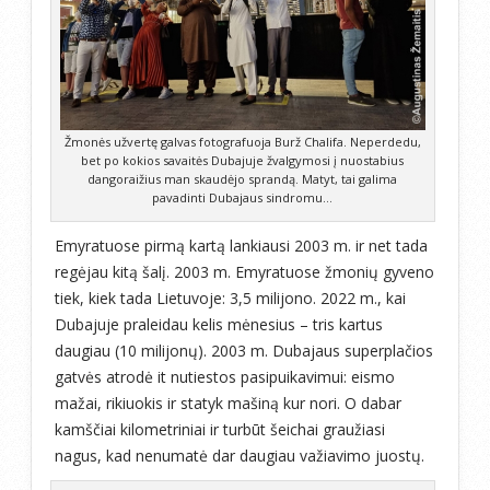
Žmonės užvertę galvas fotografuoja Burž Chalifa. Neperdedu,
bet po kokios savaitės Dubajuje žvalgymosi į nuostabius
dangoraižius man skaudėjo sprandą. Matyt, tai galima
pavadinti Dubajaus sindromu…
Emyratuose pirmą kartą lankiausi 2003 m. ir net tada
regėjau kitą šalį. 2003 m. Emyratuose žmonių gyveno
tiek, kiek tada Lietuvoje: 3,5 milijono. 2022 m., kai
Dubajuje praleidau kelis mėnesius – tris kartus
daugiau (10 milijonų). 2003 m. Dubajaus superplačios
gatvės atrodė it nutiestos pasipuikavimui: eismo
mažai, rikiuokis ir statyk mašiną kur nori. O dabar
kamščiai kilometriniai ir turbūt šeichai graužiasi
nagus, kad nenumatė dar daugiau važiavimo juostų.