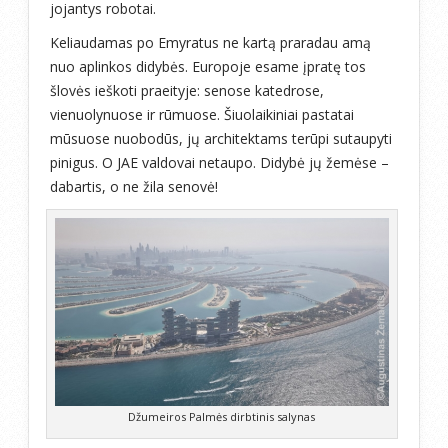
jojantys robotai.
Keliaudamas po Emyratus ne kartą praradau amą
nuo aplinkos didybės. Europoje esame įpratę tos
šlovės ieškoti praeityje: senose katedrose,
vienuolynuose ir rūmuose. Šiuolaikiniai pastatai
mūsuose nuobodūs, jų architektams terūpi sutaupyti
pinigus. O JAE valdovai netaupo. Didybė jų žemėse –
dabartis, o ne žila senovė!
Džumeiros Palmės dirbtinis salynas