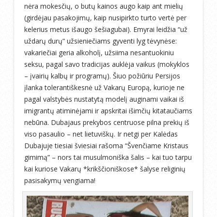
nėra mokesčių, o butų kainos augo kaip ant mielių
(girdėjau pasakojimų, kaip nusipirkto turto vertė per
kelerius metus išaugo šešiagubai). Emyrai leidžia “už
uždarų durų” užsieniečiams gyventi lyg tėvynėse:
vakariečiai geria alkoholį, užsiima nesantuokiniu
seksu, pagal savo tradicijas auklėja vaikus (mokyklos
– įvairių kalbų ir programų). Šiuo požiūriu Persijos
įlanka tolerantiškesnė už Vakarų Europą, kurioje ne
pagal valstybės nustatytą modelį auginami vaikai iš
imigrantų atiminėjami ir apskritai išimčių kitataučiams
nebūna. Dubajaus prekybos centruose pilna prekių iš
viso pasaulio – net lietuviškų. Ir netgi per Kalėdas
Dubajuje tiesiai šviesiai rašoma “Švenčiame Kristaus
gimimą” – nors tai musulmoniška šalis – kai tuo tarpu
kai kuriose Vakarų *krikščioniškose* šalyse religinių
pasisakymų vengiama!