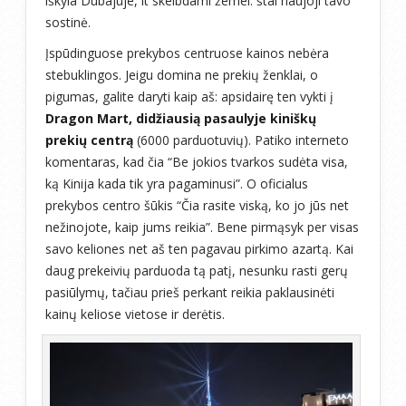
iškyla Dubajuje, it skelbdami žemei: štai naujoji tavo
sostinė.
Įspūdinguose prekybos centruose kainos nebėra
stebuklingos. Jeigu domina ne prekių ženklai, o
pigumas, galite daryti kaip aš: apsidairę ten vykti į
Dragon Mart, didžiausią pasaulyje kiniškų
prekių centrą
(6000 parduotuvių). Patiko interneto
komentaras, kad čia “Be jokios tvarkos sudėta visa,
ką Kinija kada tik yra pagaminusi”. O oficialus
prekybos centro šūkis “Čia rasite viską, ko jo jūs net
nežinojote, kaip jums reikia”. Bene pirmąsyk per visas
savo keliones net aš ten pagavau pirkimo azartą. Kai
daug prekeivių parduoda tą patį, nesunku rasti gerų
pasiūlymų, tačiau prieš perkant reikia paklausinėti
kainų keliose vietose ir derėtis.