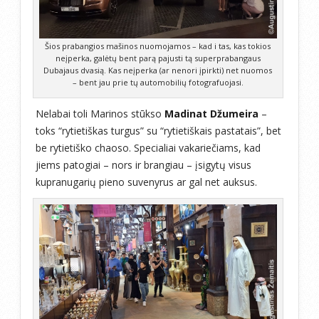
Šios prabangios mašinos nuomojamos – kad i tas, kas tokios
neįperka, galėtų bent parą pajusti tą superprabangaus
Dubajaus dvasią. Kas neįperka (ar nenori įpirkti) net nuomos
– bent jau prie tų automobilių fotografuojasi.
Nelabai toli Marinos stūkso
Madinat Džumeira
–
toks “rytietiškas turgus” su “rytietiškais pastatais”, bet
be rytietiško chaoso. Specialiai vakariečiams, kad
jiems patogiai – nors ir brangiau – įsigytų visus
kupranugarių pieno suvenyrus ar gal net auksus.