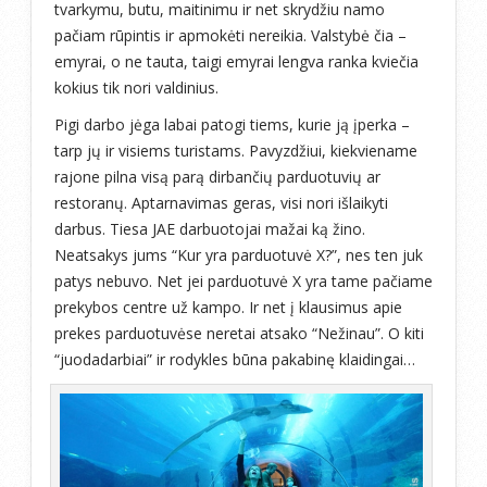
tvarkymu, butu, maitinimu ir net skrydžiu namo
pačiam rūpintis ir apmokėti nereikia. Valstybė čia –
emyrai, o ne tauta, taigi emyrai lengva ranka kviečia
kokius tik nori valdinius.
Pigi darbo jėga labai patogi tiems, kurie ją įperka –
tarp jų ir visiems turistams. Pavyzdžiui, kiekviename
rajone pilna visą parą dirbančių parduotuvių ar
restoranų. Aptarnavimas geras, visi nori išlaikyti
darbus. Tiesa JAE darbuotojai mažai ką žino.
Neatsakys jums “Kur yra parduotuvė X?”, nes ten juk
patys nebuvo. Net jei parduotuvė X yra tame pačiame
prekybos centre už kampo. Ir net į klausimus apie
prekes parduotuvėse neretai atsako “Nežinau”. O kiti
“juodadarbiai” ir rodykles būna pakabinę klaidingai…