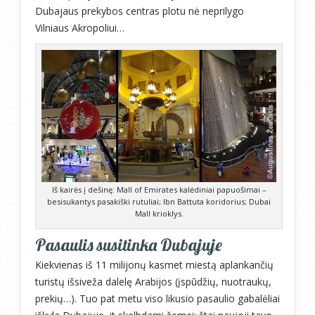
Dubajaus prekybos centras plotu nė neprilygo
Vilniaus Akropoliui…
Iš kairės į dešinę: Mall of Emirates kalėdiniai papuošimai –
besisukantys pasakiški rutuliai; Ibn Battuta koridorius; Dubai
Mall krioklys.
Pasaulis susitinka Dubajuje
Kiekvienas iš 11 milijonų kasmet miestą aplankančių
turistų išsiveža dalelę Arabijos (įspūdžių, nuotraukų,
prekių…). Tuo pat metu viso likusio pasaulio gabalėliai