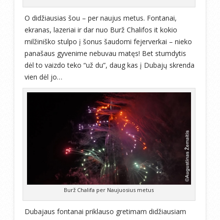
O didžiausias šou – per naujus metus. Fontanai,
ekranas, lazeriai ir dar nuo Burž Chalifos it kokio
milžiniško stulpo į šonus šaudomi fejerverkai – nieko
panašaus gyvenime nebuvau matęs! Bet stumdytis
dėl to vaizdo teko “už du”, daug kas į Dubajų skrenda
vien dėl jo…
Burž Chalifa per Naujuosius metus
Dubajaus fontanai priklauso gretimam didžiausiam