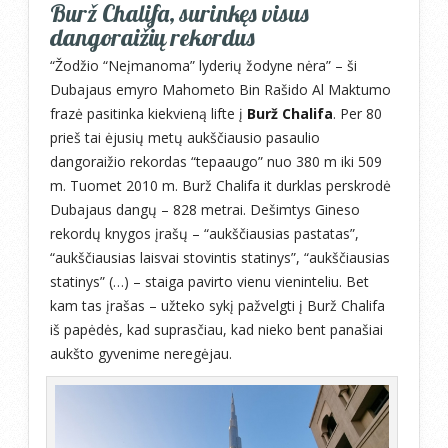
Burž Chalifa, surinkęs visus
dangoraižių rekordus
“Žodžio “Neįmanoma” lyderių žodyne nėra” – ši
Dubajaus emyro Mahometo Bin Rašido Al Maktumo
frazė pasitinka kiekvieną lifte į
Burž Chalifa
. Per 80
prieš tai ėjusių metų aukščiausio pasaulio
dangoraižio rekordas “tepaaugo” nuo 380 m iki 509
m. Tuomet 2010 m. Burž Chalifa it durklas perskrodė
Dubajaus dangų – 828 metrai. Dešimtys Gineso
rekordų knygos įrašų – “aukščiausias pastatas”,
“aukščiausias laisvai stovintis statinys”, “aukščiausias
statinys” (…) – staiga pavirto vienu vieninteliu. Bet
kam tas įrašas – užteko sykį pažvelgti į Burž Chalifa
iš papėdės, kad suprasčiau, kad nieko bent panašiai
aukšto gyvenime neregėjau.