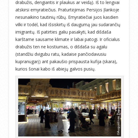
drabužis, dengiantis ir plaukus ar veidą). Iš to lengvai
atskirsi emyratiečius. Praturtėjimas Persijos Įlankoje
nesunaikino tautinių rūbų. Emyratiečiai juos kasdien
vilki ir todėl, kad išsiskirtų iš daugumą jau sudarančių
imigrantų. Iš patirties galiu pasakyti, kad dišdaša
karštame sausame klimate ir labai patogi. Ir oficialus
drabužis ten ne kostiumas, o dišdaša su agalu
(standžiu dvigubu ratu, kadaise pančiodavusiu
kupranugarį) ant pakaušio prispausta kufija (skara),
kurios šonai kabo iš abiejų galvos pusių.