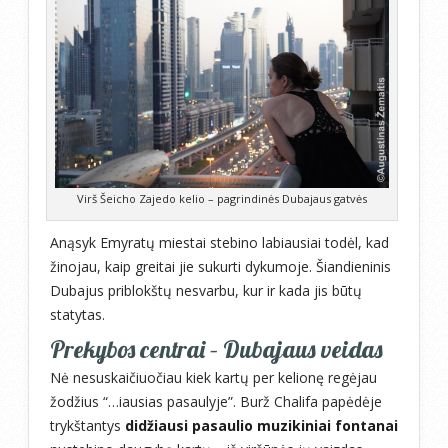
Virš Šeicho Zajedo kelio – pagrindinės Dubajaus gatvės
Anąsyk Emyratų miestai stebino labiausiai todėl, kad
žinojau, kaip greitai jie sukurti dykumoje. Šiandieninis
Dubajus priblokštų nesvarbu, kur ir kada jis būtų
statytas.
Prekybos centrai – Dubajaus veidas
Nė nesuskaičiuočiau kiek kartų per kelionę regėjau
žodžius “…iausias pasaulyje”. Burž Chalifa papėdėje
trykštantys
didžiausi pasaulio muzikiniai fontanai