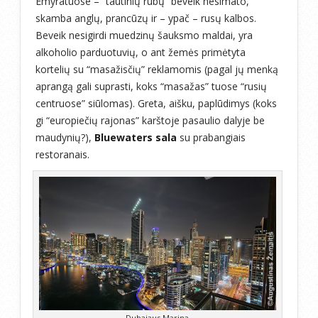
Emyratuose – “tautinių rūbų” beveik nesimato,
skamba anglų, prancūzų ir – ypač – rusų kalbos.
Beveik nesigirdi muedzinų šauksmo maldai, yra
alkoholio parduotuvių, o ant žemės primėtyta
kortelių su “masažisčių” reklamomis (pagal jų menką
aprangą gali suprasti, koks “masažas” tuose “rusių
centruose” siūlomas). Greta, aišku, paplūdimys (koks
gi “europiečių rajonas” karštoje pasaulio dalyje be
maudynių?),
Bluewaters sala
su prabangiais
restoranais.
Dubajaus Marina