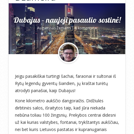
Dubajus – naujoji pasaulio sostinė!
Augustinas Žemaitis
|
8 komentarai
Jeigu pasakiškai turtingi šachai, faraonai ir sultonai iš
Rytų legendų gyventų šiandien, jų kraštai turėtų
atrodyti panašiai, kaip Dubajus!
Kone kilometro aukščio dangoraižis. Didžiulės
dirbtinės salos, išraitytos taip, kad jūra niekada
nebūna toliau 100 žingsnių. Prekybos centrai didesni
už kai kurias valstybes, fontanai, trykštantys aukščiau,
nei bet kuris Lietuvos pastatas ir kupranugariais