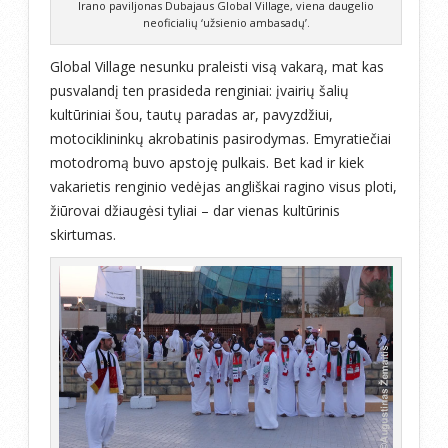
Irano paviljonas Dubajaus Global Village, viena daugelio
neoficialių ‘užsienio ambasadų’.
Global Village nesunku praleisti visą vakarą, mat kas
pusvalandį ten prasideda renginiai: įvairių šalių
kultūriniai šou, tautų paradas ar, pavyzdžiui,
motociklininkų akrobatinis pasirodymas. Emyratiečiai
motodromą buvo apstoję pulkais. Bet kad ir kiek
vakarietis renginio vedėjas angliškai ragino visus ploti,
žiūrovai džiaugėsi tyliai – dar vienas kultūrinis
skirtumas.