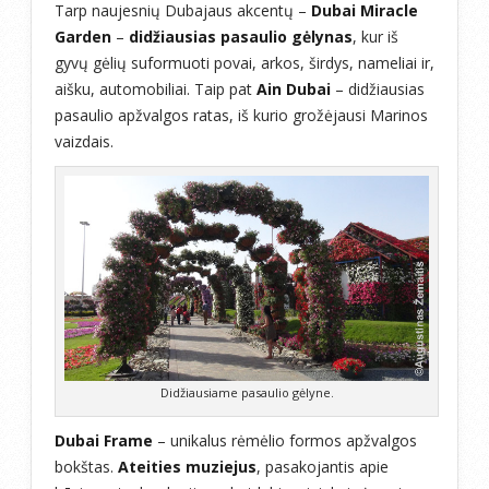
Tarp naujesnių Dubajaus akcentų –
Dubai Miracle
Garden
–
didžiausias pasaulio gėlynas
, kur iš
gyvų gėlių suformuoti povai, arkos, širdys, nameliai ir,
aišku, automobiliai. Taip pat
Ain Dubai
– didžiausias
pasaulio apžvalgos ratas, iš kurio grožėjausi Marinos
vaizdais.
Didžiausiame pasaulio gėlyne.
Dubai Frame
– unikalus rėmėlio formos apžvalgos
bokštas.
Ateities muziejus
, pasakojantis apie