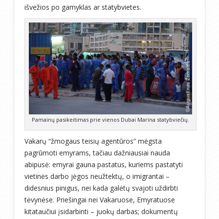
išvežios po gamyklas ar statybvietes.
Pamainų pasikeitimas prie vienos Dubai Marina statybviečių.
Vakarų “žmogaus teisių agentūros” mėgsta
pagrūmoti emyrams, tačiau dažniausiai nauda
abipusė: emyrai gauna pastatus, kuriems pastatyti
vietinės darbo jėgos neužtektų, o imigrantai –
didesnius pinigus, nei kada galėtų svajoti uždirbti
tėvynėse. Priešingai nei Vakaruose, Emyratuose
kitataučiui įsidarbinti – juokų darbas; dokumentų