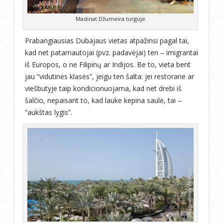
Madinat Džumeira turguje
Prabangiausias Dubajaus vietas atpažinsi pagal tai,
kad net patarnautojai (pvz. padavėjai) ten – imigrantai
iš Europos, o ne Filipinų ar Indijos. Be to, vieta bent
jau “vidutinės klasės”, jeigu ten šalta: jei restorane ar
viešbutyje taip kondicionuojama, kad net drebi iš
šalčio, nepaisant to, kad lauke kepina saulė, tai –
“aukštas lygis”.