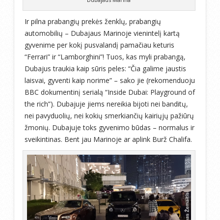
Ir pilna prabangių prekės ženklų, prabangių
automobilių – Dubajaus Marinoje vienintelį kartą
gyvenime per kokį pusvalandį pamačiau keturis
“Ferrari” ir “Lamborghini”! Tuos, kas myli prabangą,
Dubajus traukia kaip sūris peles: “Čia galime jaustis
laisvai, gyventi kaip norime” – sako jie (rekomenduoju
BBC dokumentinį serialą “Inside Dubai: Playground of
the rich”). Dubajuje jiems nereikia bijoti nei banditų,
nei pavyduolių, nei kokių smerkiančių kairiųjų pažiūrų
žmonių. Dubajuje toks gyvenimo būdas – normalus ir
sveikintinas. Bent jau Marinoje ar aplink Burž Chalifa.