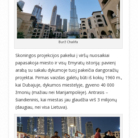
Burž Chalifa
Skoningos projekcijos pakeliui į viršų nuosaikiai
papasakoja miesto ir visų Emyratų istoriją: pavienį
arabą su sakalu dykumoje tuoj pakeičia dangoraižių
projektai. Pirmas vaizdas galėtų būti iš kokių 1960 m.,
kai Dubajuje, dykumos miestelyje, gyveno 40 000
žmonių (mažiau nei Marijampolėje). Antrasis –
šiandieninis, kai miestas jau glaudžia virš 3 milijonų
(daugiau, nei visa Lietuva).