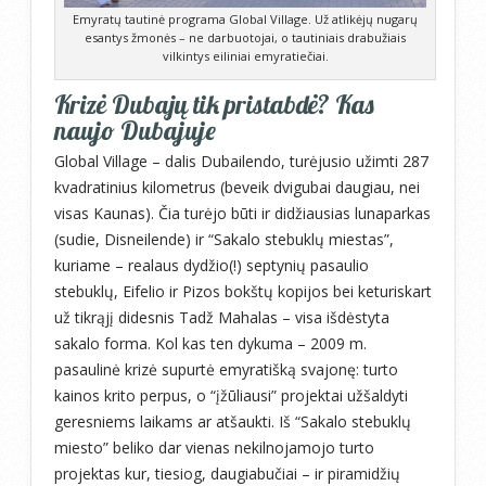
Emyratų tautinė programa Global Village. Už atlikėjų nugarų
esantys žmonės – ne darbuotojai, o tautiniais drabužiais
vilkintys eiliniai emyratiečiai.
Krizė Dubajų tik pristabdė? Kas
naujo Dubajuje
Global Village – dalis Dubailendo, turėjusio užimti 287
kvadratinius kilometrus (beveik dvigubai daugiau, nei
visas Kaunas). Čia turėjo būti ir didžiausias lunaparkas
(sudie, Disneilende) ir “Sakalo stebuklų miestas”,
kuriame – realaus dydžio(!) septynių pasaulio
stebuklų, Eifelio ir Pizos bokštų kopijos bei keturiskart
už tikrąjį didesnis Tadž Mahalas – visa išdėstyta
sakalo forma. Kol kas ten dykuma – 2009 m.
pasaulinė krizė supurtė emyratišką svajonę: turto
kainos krito perpus, o “įžūliausi” projektai užšaldyti
geresniems laikams ar atšaukti. Iš “Sakalo stebuklų
miesto” beliko dar vienas nekilnojamojo turto
projektas kur, tiesiog, daugiabučiai – ir piramidžių