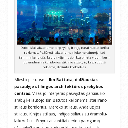
Dubai Mall akvariume tarp ryklių ir rajų narai nuolat keičia
reklamas. Pažiūrėti į akvariumą nieko nekainuoja, tad
šeimininkai pluša, kad pirkėjai nusipirktų bilietą vidun, kur –
povandeninis koridorius stikliniu stogu, ir, kaip rodo ši
reklama, didžiulis krokodilas.
Miesto pietuose –
Ibn Battuta, didžiausias
pasaulyje stilingos architektūros prekybos
centras
. Visas jo interjeras pašvęstas garsiausio
arabų keliautojo Ibn Batutos kelionėms: štai Irano
stiliaus koridorius, Maroko stiliaus, Andalūzijos
stiliaus, Kinijos stiliaus, Indijos stiliaus su drambliu-
laikrodžiu… Emyratai subtiliai derina patogumą
užsieniečiams, nuo kurio priklauso jų ateitis, ir