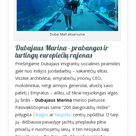
Dubai Mall akvariume
Dubajaus Marina – prabangos ir
turtingų europiečių rajonas
Priešingame Dubajaus imigrantų socialinės piramidės
gale nuo Indijos juodadarbių – vakariečių elitas.
Visokie architektai, emyratiečių įmonių CEO,
mokslininkai, netgi armijos generolai, atvežę savo
patirtį į Emyratus – aišku, už tikrai nejuokingas algas.
Jų širdis –
Dubajaus Marina
miesto pietuose.
Pasivaikščiojimas tame “200 dangoraižių miške”
prilygsta
Čikagos
ar
Niujorko
centrų įspūdžiui. O tarp
jų- didžiausia pasaulyje jachtų prieplauka pilna
privačių ir nuomojamų laivų. Ir ten nesijauti kaip