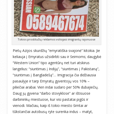
Tokios prostitučių reklamos voliojasi imigrantų rajonuose
Pietų Azijos skurdžių “emyratiška svajonė” kitokia. Jie
keliauja į Emyratus užsidirbti sau ir šeimoms; daugybė
“Western Union” tipo agentūrų net turi atskirus
langelius: “siuntimas į Indiją”, “siuntimas į Pakistaną”,
“siuntimas į Bangladešą”… Imigracija čia didžiausia
pasaulyje ir tarp Emyratų gyventojų vos 10% –
piliečiai arabai. Vien indai sudaro per 50% dubajiečių.
Daug jų gyvena “darbo stovyklose” ar ištisuose
darbininkų miestuose, kur visi pastatai pigūs ir
vienodi. Mačiau, kaip iš tokio miesto šimtai ar
tūkstančiai autobusų ryte surenka indus – matyt,