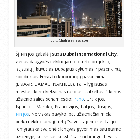
Burž Chalifa šviesų šou
Šį Kinijos gabalėlį supa
Dubai International City
,
vienas daugybės nekilnojamojo turto projektų,
ištįsusių į buvusias Dubajaus dykumas ir paženklintų
spindinčiais Emyratų korporacijų pavadinimais
(EMAAR, DAMAC, NAKHEEL). Tai – lyg ištisas
miestas, kurio kiekvienas rajonas it atkeltas iš kurios
užsienio šalies senamiesčio:
Irano
, Graikijos,
Ispanijos, Maroko, Prancūzijos, Italijos, Rusijos,
Kinijos
. Ne viskas pavyko, bet užsieniečiai mielai
perka nekilnojamąjį turtą “savo” rajonuose. Tai jų
“emyratiška svajonė”: lengvas gyvenimas saulėtame
užsienyje, kur viskas kokybiška ir nebrangu, beveik