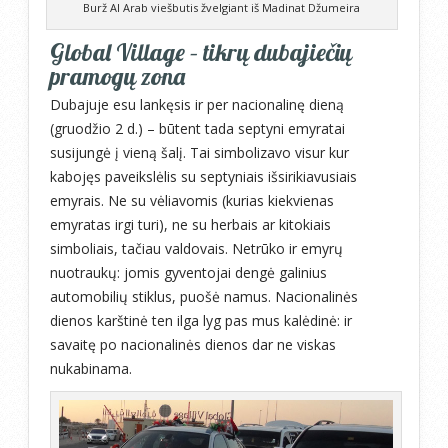
Burž Al Arab viešbutis žvelgiant iš Madinat Džumeira
Global Village – tikrų dubajiečių
pramogų zona
Dubajuje esu lankęsis ir per nacionalinę dieną
(gruodžio 2 d.) – būtent tada septyni emyratai
susijungė į vieną šalį. Tai simbolizavo visur kur
kabojęs paveikslėlis su septyniais išsirikiavusiais
emyrais. Ne su vėliavomis (kurias kiekvienas
emyratas irgi turi), ne su herbais ar kitokiais
simboliais, tačiau valdovais. Netrūko ir emyrų
nuotraukų: jomis gyventojai dengė galinius
automobilių stiklus, puošė namus. Nacionalinės
dienos karštinė ten ilga lyg pas mus kalėdinė: ir
savaitę po nacionalinės dienos dar ne viskas
nukabinama.