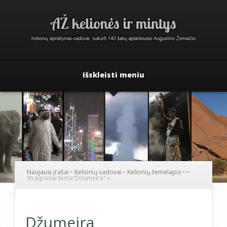
Išskleisti meniu
Naujausi įrašai
•
Kelionių vadovai
•
Kelionių žemėlapis
•
•
•
Straipsniai tema
"
Džumeira"
»
Džumeira