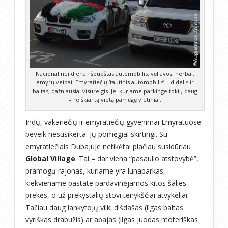
Nacionalinei dienai išpuoštas automobilis: vėliavos, herbai,
emyrų veidai. Emyratiečių ‘tautinis automobilis’ – didelis ir
baltas, dažniausiai visureigis. Jei kuriame parkinge tokių daug
– reiškia, tą vietą pamėgę vietiniai.
Indų, vakariečių ir emyratiečių gyvenimai Emyratuose
beveik nesusikerta. Jų pomėgiai skirtingi. Su
emyratiečiais Dubajuje netikėtai plačiau susidūriau
Global Village
. Tai – dar viena “pasaulio atstovybė”,
pramogų rajonas, kuriame yra lunaparkas,
kiekviename pastate pardavinėjamos kitos šalies
prekės, o už prekystalių stovi tenykščiai atvykėliai.
Tačiau daug lankytojų vilki dišdašas (ilgas baltas
vyriškas drabužis) ar abajas (ilgas juodas moteriškas