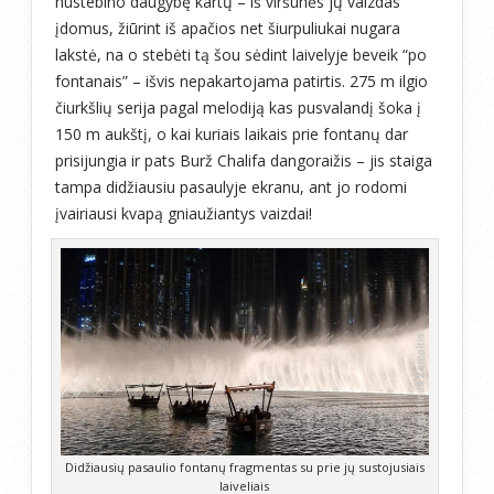
nustebino daugybę kartų – iš viršūnės jų vaizdas
įdomus, žiūrint iš apačios net šiurpuliukai nugara
lakstė, na o stebėti tą šou sėdint laivelyje beveik “po
fontanais” – išvis nepakartojama patirtis. 275 m ilgio
čiurkšlių serija pagal melodiją kas pusvalandį šoka į
150 m aukštį, o kai kuriais laikais prie fontanų dar
prisijungia ir pats Burž Chalifa dangoraižis – jis staiga
tampa didžiausiu pasaulyje ekranu, ant jo rodomi
įvairiausi kvapą gniaužiantys vaizdai!
Didžiausių pasaulio fontanų fragmentas su prie jų sustojusiais
laiveliais