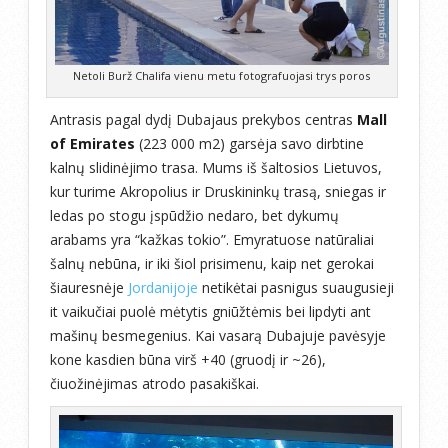
Netoli Burž Chalifa vienu metu fotografuojasi trys poros
Antrasis pagal dydį Dubajaus prekybos centras
Mall
of Emirates
(223 000 m2) garsėja savo dirbtine
kalnų slidinėjimo trasa. Mums iš šaltosios Lietuvos,
kur turime Akropolius ir Druskininkų trasą, sniegas ir
ledas po stogu įspūdžio nedaro, bet dykumų
arabams yra “kažkas tokio”. Emyratuose natūraliai
šalnų nebūna, ir iki šiol prisimenu, kaip net gerokai
šiauresnėje
Jordanijoje
netikėtai pasnigus suaugusieji
it vaikučiai puolė mėtytis gniūžtėmis bei lipdyti ant
mašinų besmegenius. Kai vasarą Dubajuje pavėsyje
kone kasdien būna virš +40 (gruodį ir ~26),
čiuožinėjimas atrodo pasakiškai.