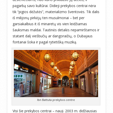
pagarbą savo kultūrai. Didieji prekybos centrai nėra
tik “pigios dėžutės”, materializmo šventovės. Tik dalis
iš milijonų pirkėjų ten musulmonai – bet per
garsiakalbius it iš minaretų vis vien leidžiamas
šauksmas maldai. Tautinės detalės nepamirštamos ir
statant dalį viešbučių ar dangoraižių, o Dubajaus
fontanai šoka ir pagal rytietišką muziką.
Ibn Battuta prekybos centre
Visi šie prekybos centrai – nauji. 2003 m. didžiausias