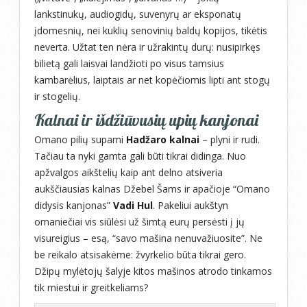
lankstinukų, audiogidų, suvenyrų ar eksponatų
įdomesnių, nei kuklių senovinių baldų kopijos, tikėtis
neverta. Užtat ten nėra ir užrakintų durų: nusipirkęs
bilietą gali laisvai landžioti po visus tamsius
kambarėlius, laiptais ar net kopėčiomis lipti ant stogų
ir stogelių.
Kalnai ir išdžiūvusių upių kanjonai
Omano pilių supami
Hadžaro kalnai
– plyni ir rudi.
Tačiau ta nyki gamta gali būti tikrai didinga. Nuo
apžvalgos aikštelių kaip ant delno atsiveria
aukščiausias kalnas Džebel Šams ir apačioje “Omano
didysis kanjonas”
Vadi Hul
. Pakeliui aukštyn
omaniečiai vis siūlėsi už šimtą eurų persėsti į jų
visureigius – esą, “savo mašina nenuvažiuosite”. Ne
be reikalo atsisakėme: žvyrkelio būta tikrai gero.
Džipų mylėtojų šalyje kitos mašinos atrodo tinkamos
tik miestui ir greitkeliams?