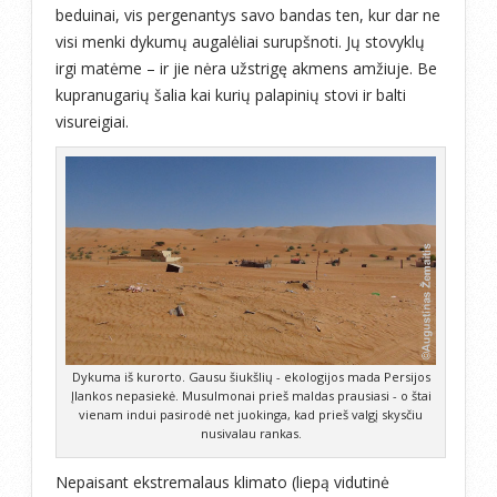
beduinai, vis pergenantys savo bandas ten, kur dar ne
visi menki dykumų augalėliai surupšnoti. Jų stovyklų
irgi matėme – ir jie nėra užstrigę akmens amžiuje. Be
kupranugarių šalia kai kurių palapinių stovi ir balti
visureigiai.
Dykuma iš kurorto. Gausu šiukšlių - ekologijos mada Persijos
Įlankos nepasiekė. Musulmonai prieš maldas prausiasi - o štai
vienam indui pasirodė net juokinga, kad prieš valgį skysčiu
nusivalau rankas.
Nepaisant ekstremalaus klimato (liepą vidutinė