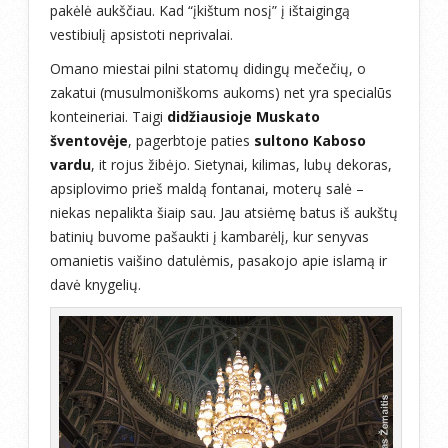
pakėlė aukščiau. Kad “įkištum nosį” į ištaigingą
vestibiulį apsistoti neprivalai.
Omano miestai pilni statomų didingų mečečių, o
zakatui (musulmoniškoms aukoms) net yra specialūs
konteineriai. Taigi
didžiausioje Muskato
šventovėje
, pagerbtoje paties
sultono Kaboso
vardu
, it rojus žibėjo. Sietynai, kilimas, lubų dekoras,
apsiplovimo prieš maldą fontanai, moterų salė –
niekas nepalikta šiaip sau. Jau atsiėmę batus iš aukštų
batinių buvome pašaukti į kambarėlį, kur senyvas
omanietis vaišino datulėmis, pasakojo apie islamą ir
davė knygelių.