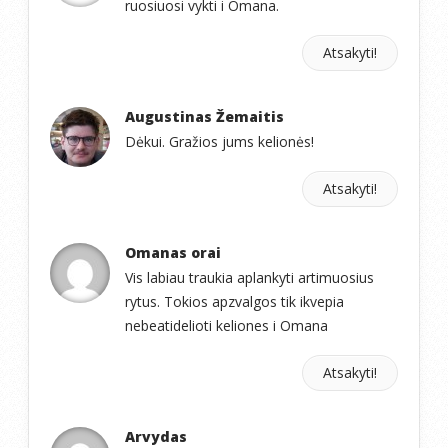
ruosiuosi vykti i Omana.
Atsakyti!
Augustinas Žemaitis
Dėkui. Gražios jums kelionės!
Atsakyti!
Omanas orai
Vis labiau traukia aplankyti artimuosius
rytus. Tokios apzvalgos tik ikvepia
nebeatidelioti keliones i Omana
Atsakyti!
Arvydas