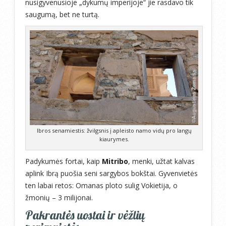
nusigyvenusioje „dykumų imperijoje“ jie rasdavo tik
saugumą, bet ne turtą.
Ibros senamiestis: žvilgsnis į apleisto namo vidų pro langų
kiaurymes.
Padykumės fortai, kaip
Mitribo
, menki, užtat kalvas
aplink Ibrą puošia seni sargybos bokštai. Gyvenvietės
ten labai retos: Omanas ploto sulig Vokietija, o
žmonių – 3 milijonai.
Pakrantės uostai ir vėžlių