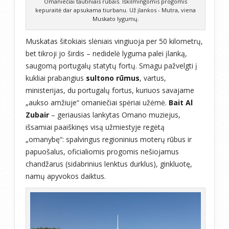
Omaniečiai tautiniais rūbais. Iškilmingomis progomis
kepuraitė dar apsukama tiurbanu. Už įlankos - Mutra, viena
Muskato lygumų.
Muskatas šitokiais slėniais vingiuoja per 50 kilometrų,
bet tikroji jo širdis – nedidelė lyguma palei įlanką,
saugomą portugalų statytų fortų. Smagu pažvelgti į
kukliai prabangius
sultono rūmus
, vartus,
ministerijas, du portugalų fortus, kuriuos savajame
„aukso amžiuje“ omaniečiai spėriai užėmė.
Bait Al
Zubair
– geriausias lankytas Omano muziejus,
išsamiai paaiškinęs visą užmiestyje regėtą
„omanybę“: spalvingus regioninius moterų rūbus ir
papuošalus, oficialiomis progomis nešiojamus
chandžarus (sidabrinius lenktus durklus), ginkluotę,
namų apyvokos daiktus.