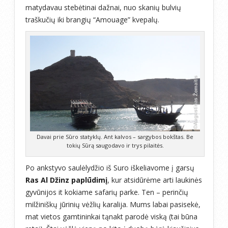
matydavau stebėtinai dažnai, nuo skanių bulvių
traškučių iki brangių “Amouage” kvepalų.
Davai prie Sūro statyklų. Ant kalvos – sargybos bokštas. Be
tokių Sūrą saugodavo ir trys pilaitės.
Po ankstyvo saulėlydžio iš Suro iškeliavome į garsų
Ras Al Džinz paplūdimį
, kur atsidūrėme arti laukinės
gyvūnijos it kokiame safarių parke. Ten – perinčių
milžiniškų jūrinių vėžlių karalija. Mums labai pasisekė,
mat vietos gamtininkai tąnakt parodė viską (tai būna