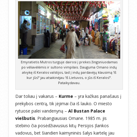
Emyratietis Mutros turguje dairosi į prekes žingsniuodamas
po vėliavėlėmis ir sultono vimpilais. Dauguma Omano indų
atvykę iš Keralos valstijos, tad į indų pardavėjų klausimą 'Iš
kur jūs?' jau atsakinėjau 'Iš Lietuvos, o jūs iš Keralos?'.
Pataikydavau.
Dar toliau į vakarus –
Kurme
– yra kažkas panašaus į
prekybos centrą, tik įėjimai čia iš lauko. O miesto
rytuose palei vandenyną –
Al Bustan Palace
viešbutis
. Prabangiausias Omane. 1985 m. jis
stebino čia posėdžiavusius kitų Persijos Įlankos
vadovus, bet šiandien kaimyninės šalys kartelę jau