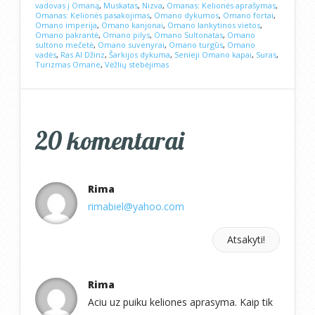
vadovas į Omaną
,
Muskatas
,
Nizva
,
Omanas: Kelionės aprašymas
,
Omanas: Kelionės pasakojimas
,
Omano dykumos
,
Omano fortai
,
Omano imperija
,
Omano kanjonai
,
Omano lankytinos vietos
,
Omano pakrantė
,
Omano pilys
,
Omano Sultonatas
,
Omano
sultono mečetė
,
Omano suvenyrai
,
Omano turgūs
,
Omano
vadės
,
Ras Al Džinz
,
Šarkijos dykuma
,
Senieji Omano kapai
,
Suras
,
Turizmas Omane
,
Vėžlių stebėjimas
20 komentarai
Rima
rimabiel@yahoo.com
Atsakyti!
Rima
Aciu uz puiku keliones aprasyma. Kaip tik