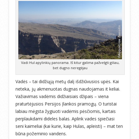
Vadi Hul apylinkių panorama. Iš kitur galima pažvelgti giliau,
bet dugno neregėjau
Vadės – tai didžiąją metų dalį išdžiūvusios upės. Kai
neteka, jų akmenuotas dugnas naudojamas it keliai.
Važiavimas vadėmis didžiaisiais džipais – viena
praturtėjusios Persijos Įlankos pramogų. O turistai
labiau mėgsta žygiuoti vadėmis pėsčiomis, kartais
perplaukdami dideles balas. Aplink vades spiečiasi
seni kaimeliai (kai kurie, kaip Hulas, apleisti) – mat ten
būna požeminio vandens.