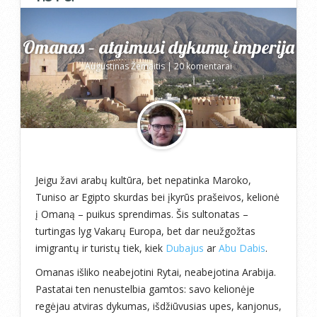
Omanas – atgimusi dykumų imperija
Augustinas Žemaitis
|
20 komentarai
Jeigu žavi arabų kultūra, bet nepatinka Maroko,
Tuniso ar Egipto skurdas bei įkyrūs prašeivos, kelionė
į Omaną – puikus sprendimas. Šis sultonatas –
turtingas lyg Vakarų Europa, bet dar neužgožtas
imigrantų ir turistų tiek, kiek
Dubajus
ar
Abu Dabis
.
Omanas išliko neabejotini Rytai, neabejotina Arabija.
Pastatai ten nenustelbia gamtos: savo kelionėje
regėjau atviras dykumas, išdžiūvusias upes, kanjonus,