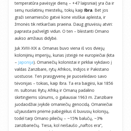
temperatūra pavėsyje dieną – +47 laipsniai) yra čia ir
senų nuolatinių miestelių, tokių kaip
Ibra
. Bet jos
graži senamiesčio gatvė kone visiškai apleista, ir
žmonės tik retkarčiais praeina. Daug griuvėsių atviri:
paprasta pažvelgti vidun. O ten – blėstanti Omano
aukso amžiaus didybė.
Juk XVIII-XIX a. Omanas buvo viena iš vos dviejų
kolonijinių imperijų, kurias įsteigė ne europiečiai (kita
–
Japonija
). Omaniečių kolonistai ir pirkliai vykdavo į
valdas Zanzibare, rytų Afrikos, Indijos ir Pakistano
uostuose. Ten prasigyvenę jie puoselėdavo savo
tėvonijas – tokias, kaip Ibra. Ta era baigėsi, kai 1856
m. sultonas Rytų Afriką ir Omaną padalino
skirtingiems sūnums, o galiausiai 1963 m. Zanzibare
juodaodžiai įvykdė omaniečių genocidą. Omaniečiai
užjausdami priėmė pabėgėlius iš buvusių kolonijų,
todėl tarp Omano piliečių – ~15% balučų, ~3%
zanzibariečių. Tiesa, kol neišaušo „naftos era“,