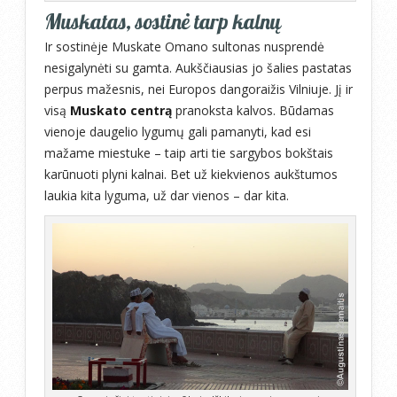
Muskatas, sostinė tarp kalnų
Ir sostinėje Muskate Omano sultonas nusprendė
nesigalynėti su gamta. Aukščiausias jo šalies pastatas
perpus mažesnis, nei Europos dangoraižis Vilniuje. Jį ir
visą
Muskato centrą
pranoksta kalvos. Būdamas
vienoje daugelio lygumų gali pamanyti, kad esi
mažame miestuke – taip arti tie sargybos bokštais
karūnuoti plyni kalnai. Bet už kiekvienos aukštumos
laukia kita lyguma, už dar vienos – dar kita.