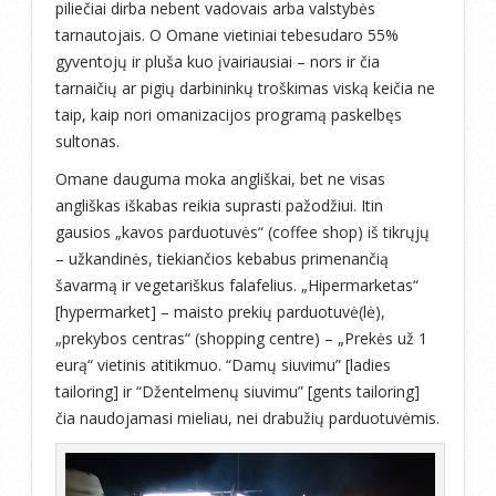
piliečiai dirba nebent vadovais arba valstybės
tarnautojais. O Omane vietiniai tebesudaro 55%
gyventojų ir pluša kuo įvairiausiai – nors ir čia
tarnaičių ar pigių darbininkų troškimas viską keičia ne
taip, kaip nori omanizacijos programą paskelbęs
sultonas.
Omane dauguma moka angliškai, bet ne visas
angliškas iškabas reikia suprasti pažodžiui. Itin
gausios „kavos parduotuvės“ (coffee shop) iš tikrųjų
– užkandinės, tiekiančios kebabus primenančią
šavarmą ir vegetariškus falafelius. „Hipermarketas“
[hypermarket] – maisto prekių parduotuvė(lė),
„prekybos centras“ (shopping centre) – „Prekės už 1
eurą“ vietinis atitikmuo. “Damų siuvimu” [ladies
tailoring] ir “Džentelmenų siuvimu” [gents tailoring]
čia naudojamasi mieliau, nei drabužių parduotuvėmis.