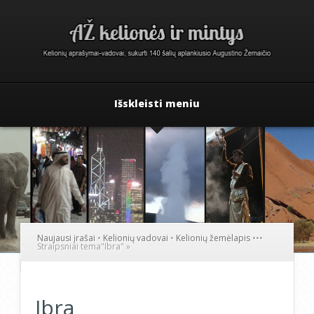
Išskleisti meniu
Naujausi įrašai
•
Kelionių vadovai
•
Kelionių žemėlapis
•
•
•
Straipsniai tema
"
Ibra"
»
Ibra