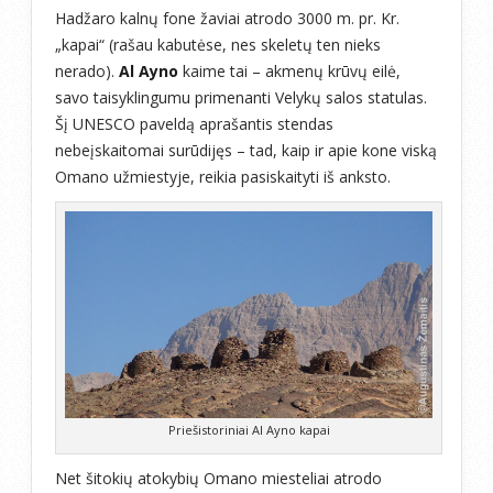
Hadžaro kalnų fone žaviai atrodo 3000 m. pr. Kr.
„kapai“ (rašau kabutėse, nes skeletų ten nieks
nerado).
Al Ayno
kaime tai – akmenų krūvų eilė,
savo taisyklingumu primenanti Velykų salos statulas.
Šį UNESCO paveldą aprašantis stendas
nebeįskaitomai surūdijęs – tad, kaip ir apie kone viską
Omano užmiestyje, reikia pasiskaityti iš anksto.
Priešistoriniai Al Ayno kapai
Net šitokių atokybių Omano miesteliai atrodo