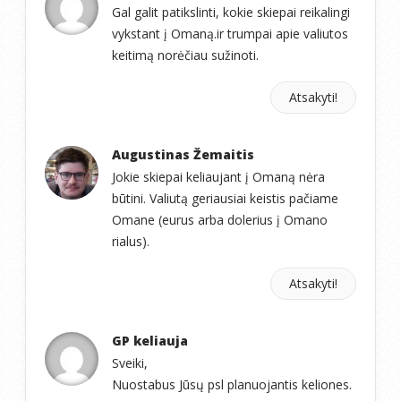
Gal galit patikslinti, kokie skiepai reikalingi
vykstant į Omaną.ir trumpai apie valiutos
keitimą norėčiau sužinoti.
Atsakyti!
Augustinas Žemaitis
Jokie skiepai keliaujant į Omaną nėra
būtini. Valiutą geriausiai keistis pačiame
Omane (eurus arba dolerius į Omano
rialus).
Atsakyti!
GP keliauja
Sveiki,
Nuostabus Jūsų psl planuojantis keliones.