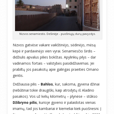
Nizvos senamiestis. Dešinėje - puošniųjų durų pavyzdys.
Nizvos gatvėse vakare vaikštinėjo, sėdinėjo, mėsą
kepė ir pardavinėjo vien vyrai. Senamiesčio širdis –
didžiulis apvalus pilies bokštas. Apylinkių pilys – dar
vadinamos fortais – valstybės pasididžiavimas. Jei
prabiltų jos pasakotų apie galingas praeities Omano
gentis.
Didžiausia pilis –
Bahlos
, kur, sakoma, gyvena džinai
(nebūtinai tokie draugiški, kaip atrodytų iš Aladino
pasakos). Vos už kelių kilometrų – plynėse – stūkso
Džibryno pilis
, kurioje gyveno ir palaidotas vienas
imamų, tad jos kambariai ir kiemeliai kiek puošnesni. Į