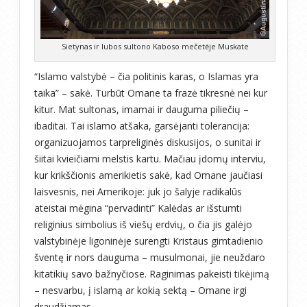
Sietynas ir lubos sultono Kaboso mečetėje Muskate
“Islamo valstybė – čia politinis karas, o Islamas yra
taika” – sakė. Turbūt Omane ta frazė tikresnė nei kur
kitur. Mat sultonas, imamai ir dauguma piliečių –
ibaditai. Tai islamo atšaka, garsėjanti tolerancija:
organizuojamos tarpreliginės diskusijos, o sunitai ir
šiitai kvieičiami melstis kartu. Mačiau įdomų interviu,
kur krikščionis amerikietis sakė, kad Omane jaučiasi
laisvesnis, nei Amerikoje: juk jo šalyje radikalūs
ateistai mėgina “pervadinti” Kalėdas ar išstumti
religinius simbolius iš viešų erdvių, o čia jis galėjo
valstybinėje ligoninėje surengti Kristaus gimtadienio
šventę ir nors dauguma – musulmonai, jie neuždaro
kitatikių savo bažnyčiose. Raginimas pakeisti tikėjimą
– nesvarbu, į islamą ar kokią sektą – Omane irgi
draudžiamas.