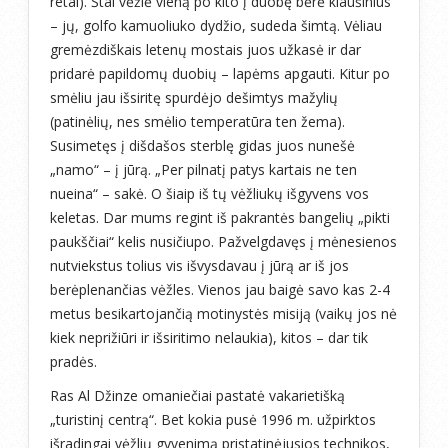
retai). Štai vėžlė vieną po kito į duobę bėrė kiaušinius
– jų, golfo kamuoliuko dydžio, sudeda šimtą. Vėliau
gremėzdiškais letenų mostais juos užkasė ir dar
pridarė papildomų duobių – lapėms apgauti. Kitur po
smėliu jau išsiritę spurdėjo dešimtys mažylių
(patinėlių, nes smėlio temperatūra ten žema).
Susimetęs į dišdašos sterblę gidas juos nunešė
„namo“ – į jūrą. „Per pilnatį patys kartais ne ten
nueina“ – sakė. O šiaip iš tų vėžliukų išgyvens vos
keletas. Dar mums regint iš pakrantės bangelių „pikti
paukščiai“ kelis nusičiupo. Pažvelgdavęs į mėnesienos
nutviekstus tolius vis išvysdavau į jūrą ar iš jos
berėplenančias vėžles. Vienos jau baigė savo kas 2-4
metus besikartojančią motinystės misiją (vaikų jos nė
kiek neprižiūri ir išsiritimo nelaukia), kitos – dar tik
pradės.
Ras Al Džinze omaniečiai pastatė vakarietišką
„turistinį centrą“. Bet kokia pusė 1996 m. užpirktos
išradingai vėžlių gyvenimą pristatinėjusios technikos,