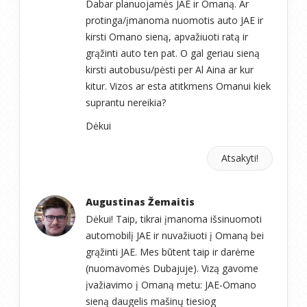
Dabar planuojamės JAE ir Omaną. Ar
protinga/įmanoma nuomotis auto JAE ir
kirsti Omano sieną, apvažiuoti ratą ir
grąžinti auto ten pat. O gal geriau sieną
kirsti autobusu/pėsti per Al Aina ar kur
kitur. Vizos ar esta atitkmens Omanui kiek
suprantu nereikia?
Dėkui
Atsakyti!
Augustinas Žemaitis
Dėkui! Taip, tikrai įmanoma išsinuomoti
automobilį JAE ir nuvažiuoti į Omaną bei
grąžinti JAE. Mes būtent taip ir darėme
(nuomavomės Dubajuje). Vizą gavome
įvažiavimo į Omaną metu: JAE-Omano
sieną daugelis mašinų tiesiog