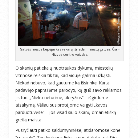
Gatvės mėsos kepėjai kas vakarą išrieda į miestų gatves. Čia –
Nizvos centro vaizdas.
O skanių patiekalų nuotraukos dykumų miestelių
vitrinose reiškia tik tai, kad viduje galima užkąsti.
Niekad nebuvo, kad gautume ką išsirinkę. Kartą
padavėjo paprašėme parodyti, ką gi iš savo reklamos
jis turi. „Nieko neturime, tik ryžius“ – išgirdome
atsakymą. Vėliau susiprotėjome valgyti „kavos
parduotuvėse“ – jos visad siūlo skanų omanietišką
greitą maistą.
Pusryčiauti patiko saldumyninėse, atidaromose kone
“su saule”. Ten lentynos linksta nuo datulių, saldžių