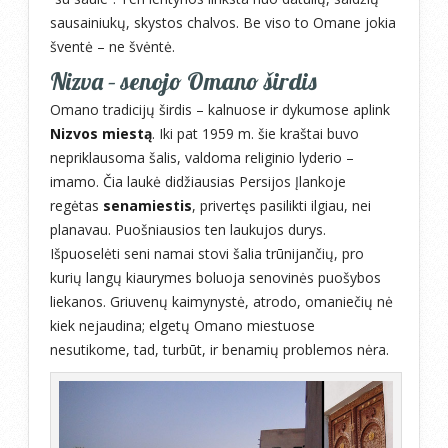
sausainiukų, skystos chalvos. Be viso to Omane jokia
šventė – ne švėntė.
Nizva – senojo Omano širdis
Omano tradicijų širdis – kalnuose ir dykumose aplink
Nizvos miestą
. Iki pat 1959 m. šie kraštai buvo
nepriklausoma šalis, valdoma religinio lyderio –
imamo. Čia laukė didžiausias Persijos Įlankoje
regėtas
senamiestis
, privertęs pasilikti ilgiau, nei
planavau. Puošniausios ten laukujos durys.
Išpuoselėti seni namai stovi šalia trūnijančių, pro
kurių langų kiaurymes boluoja senovinės puošybos
liekanos. Griuvenų kaimynystė, atrodo, omaniečių nė
kiek nejaudina; elgetų Omano miestuose
nesutikome, tad, turbūt, ir benamių problemos nėra.