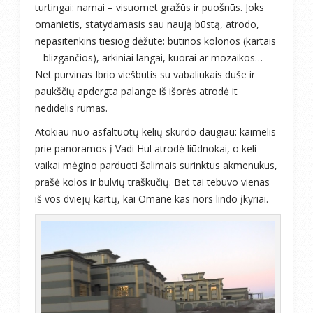
turtingai: namai – visuomet gražūs ir puošnūs. Joks
omanietis, statydamasis sau naują būstą, atrodo,
nepasitenkins tiesiog dėžute: būtinos kolonos (kartais
– blizgančios), arkiniai langai, kuorai ar mozaikos…
Net purvinas Ibrio viešbutis su vabaliukais duše ir
paukščių apdergta palange iš išorės atrodė it
nedidelis rūmas.
Atokiau nuo asfaltuotų kelių skurdo daugiau: kaimelis
prie panoramos į Vadi Hul atrodė liūdnokai, o keli
vaikai mėgino parduoti šalimais surinktus akmenukus,
prašė kolos ir bulvių traškučių. Bet tai tebuvo vienas
iš vos dviejų kartų, kai Omane kas nors lindo įkyriai.