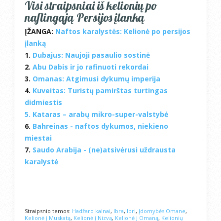
Visi straipsniai iš kelionių po
naftingąją Persijos įlanką
ĮŽANGA:
Naftos karalystės: Kelionė po persijos
įlanką
1.
Dubajus: Naujoji pasaulio sostinė
2.
Abu Dabis ir jo rafinuoti rekordai
3.
Omanas: Atgimusi dykumų imperija
4.
Kuveitas: Turistų pamirštas turtingas
didmiestis
5.
Kataras – arabų mikro-super-valstybė
6.
Bahreinas - naftos dykumos, niekieno
miestai
7.
Saudo Arabija - (ne)atsivėrusi uždrausta
karalystė
Straipsnio temos:
Hadžaro kalnai
,
Ibra
,
Ibri
,
Įdomybės Omane
,
Kelionė į Muskatą
,
Kelionė į Nizvą
,
Kelionė į Omaną
,
Kelionių