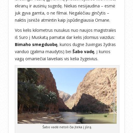
ekranų ir ausinių sugedę. Niekas nesijaudina – esmė
juk gyva gamta, o ne filmai. Negalėčiau ginčytis –
naktis įsirėžė atmintin kaip įspūdingiausia Omane.
Vos kelis kilometrus nusukus nuo naujos magistralės
iš Suro į Muskatą pamatai dar kelis įdomius vaizdus:
Bimaho smegduobę
, kurios dugne žuvingas žydras
vanduo (galima maudytis) bei
Šabo vadę
, į kurios
vagą omaniečiai laiveliais vis kelia žygeivius.
Šabo vadė netoli čia įteka į jūrą.