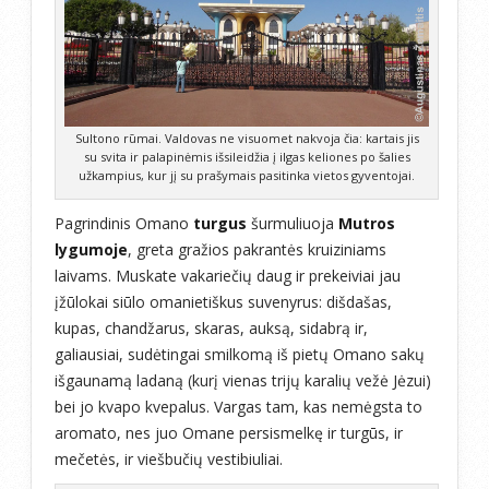
Sultono rūmai. Valdovas ne visuomet nakvoja čia: kartais jis
su svita ir palapinėmis išsileidžia į ilgas keliones po šalies
užkampius, kur jį su prašymais pasitinka vietos gyventojai.
Pagrindinis Omano
turgus
šurmuliuoja
Mutros
lygumoje
, greta gražios pakrantės kruiziniams
laivams. Muskate vakariečių daug ir prekeiviai jau
įžūlokai siūlo omanietiškus suvenyrus: dišdašas,
kupas, chandžarus, skaras, auksą, sidabrą ir,
galiausiai, sudėtingai smilkomą iš pietų Omano sakų
išgaunamą ladaną (kurį vienas trijų karalių vežė Jėzui)
bei jo kvapo kvepalus. Vargas tam, kas nemėgsta to
aromato, nes juo Omane persismelkę ir turgūs, ir
mečetės, ir viešbučių vestibiuliai.