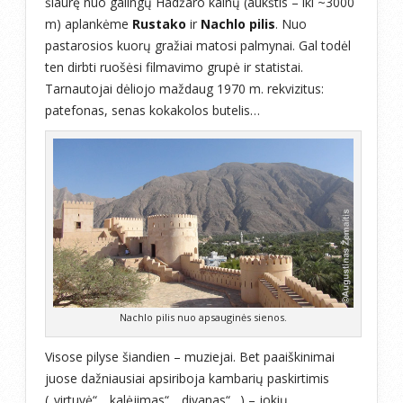
šiaurę nuo galingų Hadžaro kalnų (aukštis – iki ~3000
m) aplankėme
Rustako
ir
Nachlo pilis
. Nuo
pastarosios kuorų gražiai matosi palmynai. Gal todėl
ten dirbti ruošėsi filmavimo grupė ir statistai.
Tarnautojai dėliojo maždaug 1970 m. rekvizitus:
patefonas, senas kokakolos butelis…
Nachlo pilis nuo apsauginės sienos.
Visose pilyse šiandien – muziejai. Bet paaiškinimai
juose dažniausiai apsiriboja kambarių paskirtimis
(„virtuvė“, „kalėjimas“, „divanas“…) – jokių