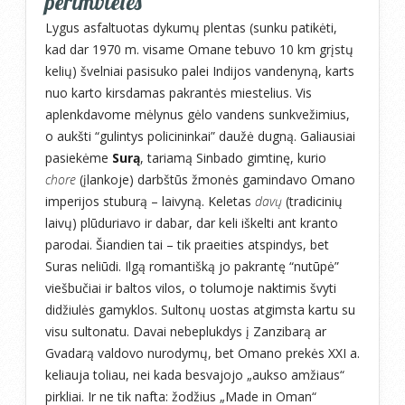
perimvietės
Lygus asfaltuotas dykumų plentas (sunku patikėti,
kad dar 1970 m. visame Omane tebuvo 10 km grįstų
kelių) švelniai pasisuko palei Indijos vandenyną, karts
nuo karto kirsdamas pakrantės miestelius. Vis
aplenkdavome mėlynus gėlo vandens sunkvežimius,
o aukšti “gulintys policininkai” daužė dugną. Galiausiai
pasiekėme
Surą
, tariamą Sinbado gimtinę, kurio
chore
(įlankoje) darbštūs žmonės gamindavo Omano
imperijos stuburą – laivyną. Keletas
davų
(tradicinių
laivų) plūduriavo ir dabar, dar keli iškelti ant kranto
parodai. Šiandien tai – tik praeities atspindys, bet
Suras neliūdi. Ilgą romantišką jo pakrantę “nutūpė”
viešbučiai ir baltos vilos, o tolumoje naktimis švyti
didžiulės gamyklos. Sultonų uostas atgimsta kartu su
visu sultonatu. Davai nebeplukdys į Zanzibarą ar
Gvadarą valdovo nurodymų, bet Omano prekės XXI a.
keliauja toliau, nei kada besvajojo „aukso amžiaus“
pirkliai. Ir ne tik nafta: žodžius „Made in Oman“