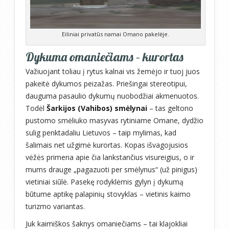
Eiliniai privatūs namai Omano pakelėje.
Dykuma omaniečiams – kurortas
Važiuojant toliau į rytus kalnai vis žemėjo ir tuoj juos
pakeitė dykumos peizažas. Priešingai stereotipui,
dauguma pasaulio dykumų nuobodžiai akmenuotos.
Todėl
Šarkijos (Vahibos) smėlynai
– tas geltono
pustomo smėliuko masyvas rytiniame Omane, dydžio
sulig penktadaliu Lietuvos – taip mylimas, kad
šalimais net užgimė kurortas. Kopas išvagojusios
vėžės primena apie čia lankstančius visureigius, o ir
mums drauge „pagazuoti per smėlynus“ (už pinigus)
vietiniai siūlė. Pasekę rodyklėmis gylyn į dykumą
būtume aptikę palapinių stovyklas – vietinis kaimo
turizmo variantas.
Juk kaimiškos šaknys omaniečiams – tai klajokliai