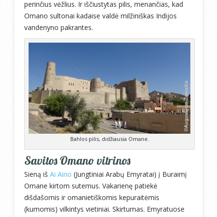
perinčius vėžlius. Ir iščiustytas pilis, menančias, kad
Omano sultonai kadaise valdė milžiniškas Indijos
vandenyno pakrantes.
Bahlos pilis, didžiausia Omane.
Savitos Omano vitrinos
Sieną iš
Ai Aino
(Jungtiniai Arabų Emyratai) į Buraimį
Omane kirtom sutemus. Vakarienę patiekė
dišdašomis ir omanietiškomis kepuraitėmis
(kumomis) vilkintys vietiniai. Skirtumas. Emyratuose