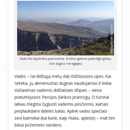
Vadi Hul apylinkių panorama. Iš kitur galima pažvelgti giliau,
bet dugno neregėjau
Vadės – tai didžiąją metų dalį išdžiūvusios upės. Kai
neteka, jų akmenuotas dugnas naudojamas it keliai.
Važiavimas vadėmis didžiaisiais džipais – viena
praturtėjusios Persijos Įlankos pramogų. O turistai
labiau mėgsta žygiuoti vadėmis pėsčiomis, kartais
perplaukdami dideles balas. Aplink vades spiečiasi
seni kaimeliai (kai kurie, kaip Hulas, apleisti) – mat ten
būna požeminio vandens.