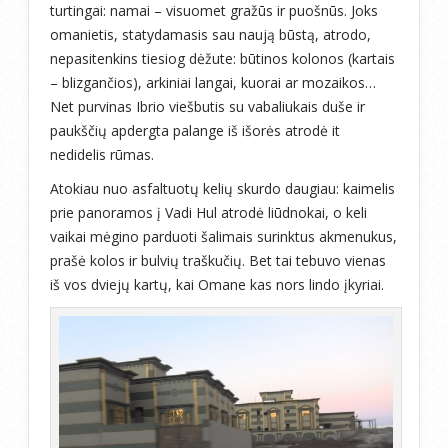
turtingai: namai – visuomet gražūs ir puošnūs. Joks
omanietis, statydamasis sau naują būstą, atrodo,
nepasitenkins tiesiog dėžute: būtinos kolonos (kartais
– blizgančios), arkiniai langai, kuorai ar mozaikos…
Net purvinas Ibrio viešbutis su vabaliukais duše ir
paukščių apdergta palange iš išorės atrodė it
nedidelis rūmas.
Atokiau nuo asfaltuotų kelių skurdo daugiau: kaimelis
prie panoramos į Vadi Hul atrodė liūdnokai, o keli
vaikai mėgino parduoti šalimais surinktus akmenukus,
prašė kolos ir bulvių traškučių. Bet tai tebuvo vienas
iš vos dviejų kartų, kai Omane kas nors lindo įkyriai.