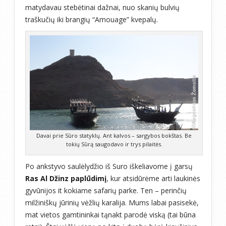
matydavau stebėtinai dažnai, nuo skanių bulvių
traškučių iki brangių “Amouage” kvepalų.
Davai prie Sūro statyklų. Ant kalvos – sargybos bokštas. Be
tokių Sūrą saugodavo ir trys pilaitės.
Po ankstyvo saulėlydžio iš Suro iškeliavome į garsų
Ras Al Džinz paplūdimį
, kur atsidūrėme arti laukinės
gyvūnijos it kokiame safarių parke. Ten – perinčių
milžiniškų jūrinių vėžlių karalija. Mums labai pasisekė,
mat vietos gamtininkai tąnakt parodė viską (tai būna