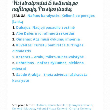
Visi straipsniai iš kelionių po
naftingąją Persijos įlanką
ĮŽANGA:
Naftos karalystės: Kelionė po persijos
įlanką
1.
Dubajus: Naujoji pasaulio sostinė
2.
Abu Dabis ir jo rafinuoti rekordai
3.
Omanas: Atgimusi dykumų imperija
4.
Kuveitas: Turistų pamirštas turtingas
didmiestis
5.
Kataras – arabų mikro-super-valstybė
6.
Bahreinas - naftos dykumos, niekieno
miestai
7.
Saudo Arabija - (ne)atsivėrusi uždrausta
karalystė
Straipsnio temos:
Hadžaro kalnai
,
Ibra
,
Ibri
,
Įdomybės Omane
,
Kelionė į Muskatą
,
Kelionė į Nizvą
,
Kelionė į Omaną
,
Kelionių