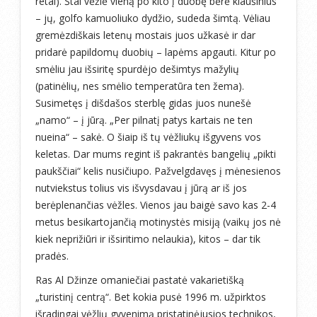
retai). Štai vėžlė vieną po kito į duobę bėrė kiaušinius
– jų, golfo kamuoliuko dydžio, sudeda šimtą. Vėliau
gremėzdiškais letenų mostais juos užkasė ir dar
pridarė papildomų duobių – lapėms apgauti. Kitur po
smėliu jau išsiritę spurdėjo dešimtys mažylių
(patinėlių, nes smėlio temperatūra ten žema).
Susimetęs į dišdašos sterblę gidas juos nunešė
„namo“ – į jūrą. „Per pilnatį patys kartais ne ten
nueina“ – sakė. O šiaip iš tų vėžliukų išgyvens vos
keletas. Dar mums regint iš pakrantės bangelių „pikti
paukščiai“ kelis nusičiupo. Pažvelgdavęs į mėnesienos
nutviekstus tolius vis išvysdavau į jūrą ar iš jos
berėplenančias vėžles. Vienos jau baigė savo kas 2-4
metus besikartojančią motinystės misiją (vaikų jos nė
kiek neprižiūri ir išsiritimo nelaukia), kitos – dar tik
pradės.
Ras Al Džinze omaniečiai pastatė vakarietišką
„turistinį centrą“. Bet kokia pusė 1996 m. užpirktos
išradingai vėžlių gyvenimą pristatinėjusios technikos,