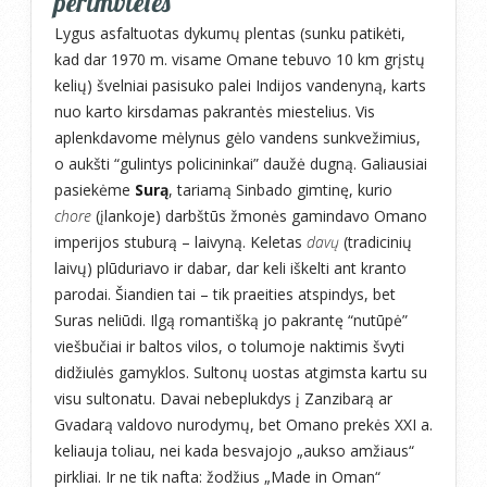
perimvietės
Lygus asfaltuotas dykumų plentas (sunku patikėti,
kad dar 1970 m. visame Omane tebuvo 10 km grįstų
kelių) švelniai pasisuko palei Indijos vandenyną, karts
nuo karto kirsdamas pakrantės miestelius. Vis
aplenkdavome mėlynus gėlo vandens sunkvežimius,
o aukšti “gulintys policininkai” daužė dugną. Galiausiai
pasiekėme
Surą
, tariamą Sinbado gimtinę, kurio
chore
(įlankoje) darbštūs žmonės gamindavo Omano
imperijos stuburą – laivyną. Keletas
davų
(tradicinių
laivų) plūduriavo ir dabar, dar keli iškelti ant kranto
parodai. Šiandien tai – tik praeities atspindys, bet
Suras neliūdi. Ilgą romantišką jo pakrantę “nutūpė”
viešbučiai ir baltos vilos, o tolumoje naktimis švyti
didžiulės gamyklos. Sultonų uostas atgimsta kartu su
visu sultonatu. Davai nebeplukdys į Zanzibarą ar
Gvadarą valdovo nurodymų, bet Omano prekės XXI a.
keliauja toliau, nei kada besvajojo „aukso amžiaus“
pirkliai. Ir ne tik nafta: žodžius „Made in Oman“