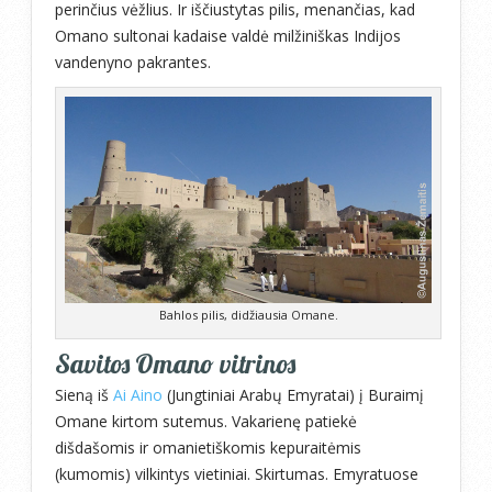
perinčius vėžlius. Ir iščiustytas pilis, menančias, kad
Omano sultonai kadaise valdė milžiniškas Indijos
vandenyno pakrantes.
Bahlos pilis, didžiausia Omane.
Savitos Omano vitrinos
Sieną iš
Ai Aino
(Jungtiniai Arabų Emyratai) į Buraimį
Omane kirtom sutemus. Vakarienę patiekė
dišdašomis ir omanietiškomis kepuraitėmis
(kumomis) vilkintys vietiniai. Skirtumas. Emyratuose