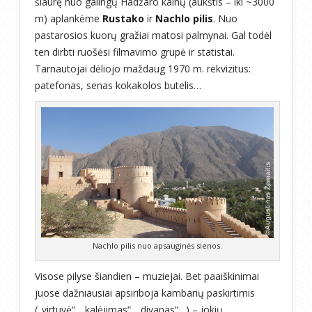
šiaurę nuo galingų Hadžaro kalnų (aukštis – iki ~3000
m) aplankėme
Rustako
ir
Nachlo pilis
. Nuo
pastarosios kuorų gražiai matosi palmynai. Gal todėl
ten dirbti ruošėsi filmavimo grupė ir statistai.
Tarnautojai dėliojo maždaug 1970 m. rekvizitus:
patefonas, senas kokakolos butelis…
Nachlo pilis nuo apsauginės sienos.
Visose pilyse šiandien – muziejai. Bet paaiškinimai
juose dažniausiai apsiriboja kambarių paskirtimis
(„virtuvė“, „kalėjimas“, „divanas“…) – jokių