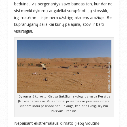
beduinai, vis pergenantys savo bandas ten, kur dar ne
visi menki dykumų augalėliai surupšnoti. Jų stovyklų
irgi matėme – ir jie nėra užstrigę akmens amžiuje. Be
kupranugarių šalia kai kurių palapinių stovi ir balti
visureigiai.
Dykuma iš kurorto. Gausu šiukšlių - ekologijos mada Persijos
Įlankos nepasiekė. Musulmonai prieš maldas prausiasi - o štai
vienam indui pasirodė net juokinga, kad prieš valgį skysčiu
nusivalau rankas.
Nepaisant ekstremalaus klimato (liepą vidutinė