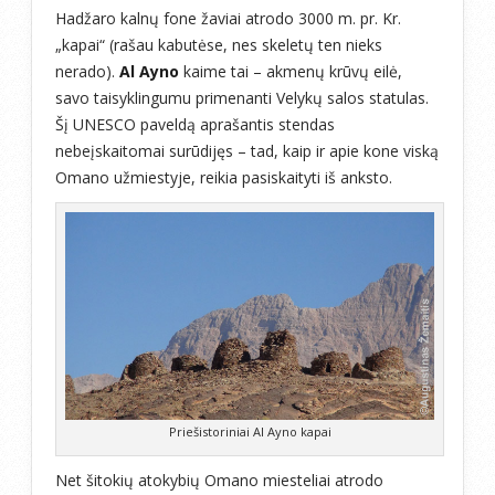
Hadžaro kalnų fone žaviai atrodo 3000 m. pr. Kr.
„kapai“ (rašau kabutėse, nes skeletų ten nieks
nerado).
Al Ayno
kaime tai – akmenų krūvų eilė,
savo taisyklingumu primenanti Velykų salos statulas.
Šį UNESCO paveldą aprašantis stendas
nebeįskaitomai surūdijęs – tad, kaip ir apie kone viską
Omano užmiestyje, reikia pasiskaityti iš anksto.
Priešistoriniai Al Ayno kapai
Net šitokių atokybių Omano miesteliai atrodo