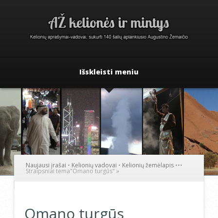
Išskleisti meniu
Naujausi įrašai
•
Kelionių vadovai
•
Kelionių žemėlapis
•
•
•
Straipsniai tema
"
Omano turgūs"
»
Omano turgūs