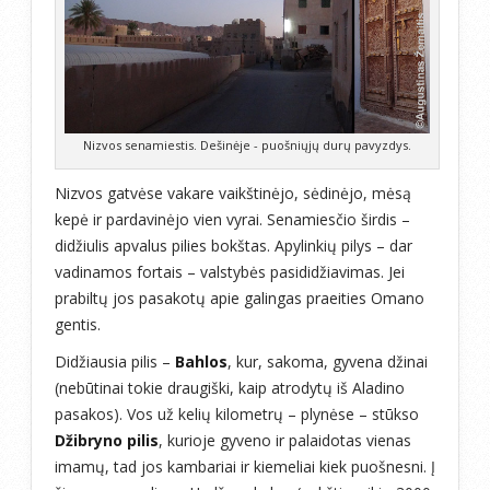
Nizvos senamiestis. Dešinėje - puošniųjų durų pavyzdys.
Nizvos gatvėse vakare vaikštinėjo, sėdinėjo, mėsą
kepė ir pardavinėjo vien vyrai. Senamiesčio širdis –
didžiulis apvalus pilies bokštas. Apylinkių pilys – dar
vadinamos fortais – valstybės pasididžiavimas. Jei
prabiltų jos pasakotų apie galingas praeities Omano
gentis.
Didžiausia pilis –
Bahlos
, kur, sakoma, gyvena džinai
(nebūtinai tokie draugiški, kaip atrodytų iš Aladino
pasakos). Vos už kelių kilometrų – plynėse – stūkso
Džibryno pilis
, kurioje gyveno ir palaidotas vienas
imamų, tad jos kambariai ir kiemeliai kiek puošnesni. Į