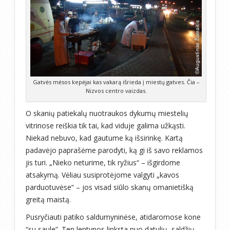
Gatvės mėsos kepėjai kas vakarą išrieda į miestų gatves. Čia –
Nizvos centro vaizdas.
O skanių patiekalų nuotraukos dykumų miestelių
vitrinose reiškia tik tai, kad viduje galima užkąsti.
Niekad nebuvo, kad gautume ką išsirinkę. Kartą
padavėjo paprašėme parodyti, ką gi iš savo reklamos
jis turi. „Nieko neturime, tik ryžius“ – išgirdome
atsakymą. Vėliau susiprotėjome valgyti „kavos
parduotuvėse“ – jos visad siūlo skanų omanietišką
greitą maistą.
Pusryčiauti patiko saldumyninėse, atidaromose kone
“su saule”. Ten lentynos linksta nuo datulių, saldžių