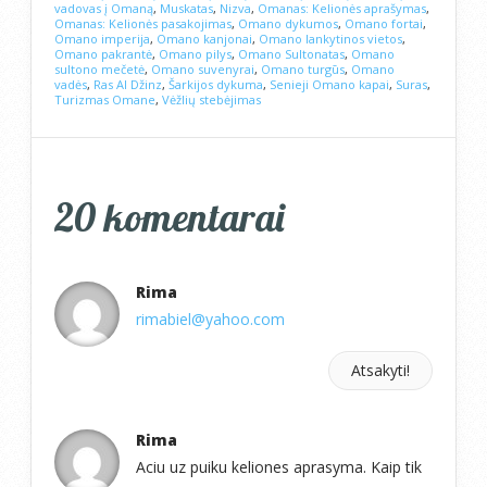
vadovas į Omaną
,
Muskatas
,
Nizva
,
Omanas: Kelionės aprašymas
,
Omanas: Kelionės pasakojimas
,
Omano dykumos
,
Omano fortai
,
Omano imperija
,
Omano kanjonai
,
Omano lankytinos vietos
,
Omano pakrantė
,
Omano pilys
,
Omano Sultonatas
,
Omano
sultono mečetė
,
Omano suvenyrai
,
Omano turgūs
,
Omano
vadės
,
Ras Al Džinz
,
Šarkijos dykuma
,
Senieji Omano kapai
,
Suras
,
Turizmas Omane
,
Vėžlių stebėjimas
20 komentarai
Rima
rimabiel@yahoo.com
Atsakyti!
Rima
Aciu uz puiku keliones aprasyma. Kaip tik