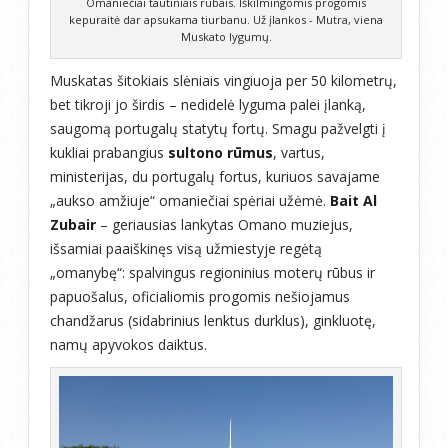
Omaniečiai tautiniais rūbais. Iškilmingomis progomis
kepuraitė dar apsukama tiurbanu. Už įlankos - Mutra, viena
Muskato lygumų.
Muskatas šitokiais slėniais vingiuoja per 50 kilometrų,
bet tikroji jo širdis – nedidelė lyguma palei įlanką,
saugomą portugalų statytų fortų. Smagu pažvelgti į
kukliai prabangius
sultono rūmus
, vartus,
ministerijas, du portugalų fortus, kuriuos savajame
„aukso amžiuje“ omaniečiai spėriai užėmė.
Bait Al
Zubair
– geriausias lankytas Omano muziejus,
išsamiai paaiškinęs visą užmiestyje regėtą
„omanybę“: spalvingus regioninius moterų rūbus ir
papuošalus, oficialiomis progomis nešiojamus
chandžarus (sidabrinius lenktus durklus), ginkluotę,
namų apyvokos daiktus.