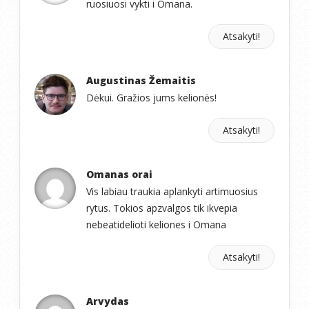
ruosiuosi vykti i Omana.
Atsakyti!
Augustinas Žemaitis
Dėkui. Gražios jums kelionės!
Atsakyti!
Omanas orai
Vis labiau traukia aplankyti artimuosius
rytus. Tokios apzvalgos tik ikvepia
nebeatidelioti keliones i Omana
Atsakyti!
Arvydas