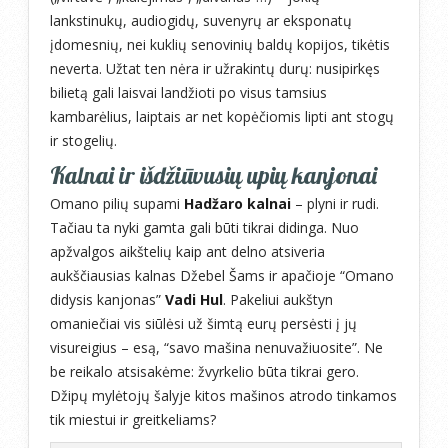
lankstinukų, audiogidų, suvenyrų ar eksponatų
įdomesnių, nei kuklių senovinių baldų kopijos, tikėtis
neverta. Užtat ten nėra ir užrakintų durų: nusipirkęs
bilietą gali laisvai landžioti po visus tamsius
kambarėlius, laiptais ar net kopėčiomis lipti ant stogų
ir stogelių.
Kalnai ir išdžiūvusių upių kanjonai
Omano pilių supami
Hadžaro kalnai
– plyni ir rudi.
Tačiau ta nyki gamta gali būti tikrai didinga. Nuo
apžvalgos aikštelių kaip ant delno atsiveria
aukščiausias kalnas Džebel Šams ir apačioje “Omano
didysis kanjonas”
Vadi Hul
. Pakeliui aukštyn
omaniečiai vis siūlėsi už šimtą eurų persėsti į jų
visureigius – esą, “savo mašina nenuvažiuosite”. Ne
be reikalo atsisakėme: žvyrkelio būta tikrai gero.
Džipų mylėtojų šalyje kitos mašinos atrodo tinkamos
tik miestui ir greitkeliams?