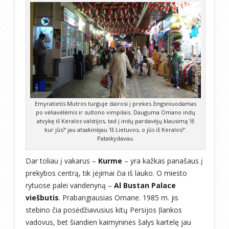
Emyratietis Mutros turguje dairosi į prekes žingsniuodamas
po vėliavėlėmis ir sultono vimpilais. Dauguma Omano indų
atvykę iš Keralos valstijos, tad į indų pardavėjų klausimą 'Iš
kur jūs?' jau atsakinėjau 'Iš Lietuvos, o jūs iš Keralos?'.
Pataikydavau.
Dar toliau į vakarus –
Kurme
– yra kažkas panašaus į
prekybos centrą, tik įėjimai čia iš lauko. O miesto
rytuose palei vandenyną –
Al Bustan Palace
viešbutis
. Prabangiausias Omane. 1985 m. jis
stebino čia posėdžiavusius kitų Persijos Įlankos
vadovus, bet šiandien kaimyninės šalys kartelę jau