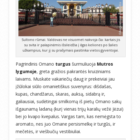
Sultono rūmai. Valdovas ne visuomet nakvoja čia: kartais jis
su svita ir palapinėmis išsileidžia į ilgas keliones po šalies
užkampius, kur jį su prašymais pasitinka vietos gyventojai.
Pagrindinis Omano
turgus
šurmuliuoja
Mutros
lygumoje
, greta gražios pakrantės kruiziniams
laivams. Muskate vakariečių daug ir prekeiviai jau
įžūlokai siūlo omanietiškus suvenyrus: dišdašas,
kupas, chandžarus, skaras, auksą, sidabrą ir,
galiausiai, sudėtingai smilkomą iš pietų Omano sakų
išgaunamą ladaną (kurį vienas trijų karalių vežė Jėzui)
bei jo kvapo kvepalus. Vargas tam, kas nemėgsta to
aromato, nes juo Omane persismelkę ir turgūs, ir
mečetės, ir viešbučių vestibiuliai.