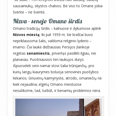
sausainiukų, skystos chalvos. Be viso to Omane jokia
šventė – ne švėntė.
Nizva – senojo Omano širdis
Omano tradicijų širdis – kalnuose ir dykumose aplink
Nizvos miestą
. Iki pat 1959 m. šie kraštai buvo
nepriklausoma šalis, valdoma religinio lyderio –
imamo. Čia laukė didžiausias Persijos Įlankoje
regėtas
senamiestis
, privertęs pasilikti ilgiau, nei
planavau. Puošniausios ten laukujos durys.
Išpuoselėti seni namai stovi šalia trūnijančių, pro
kurių langų kiaurymes boluoja senovinės puošybos
liekanos. Griuvenų kaimynystė, atrodo, omaniečių nė
kiek nejaudina; elgetų Omano miestuose
nesutikome, tad, turbūt, ir benamių problemos nėra.