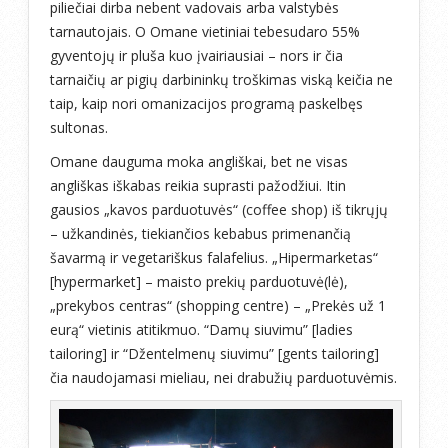
piliečiai dirba nebent vadovais arba valstybės
tarnautojais. O Omane vietiniai tebesudaro 55%
gyventojų ir pluša kuo įvairiausiai – nors ir čia
tarnaičių ar pigių darbininkų troškimas viską keičia ne
taip, kaip nori omanizacijos programą paskelbęs
sultonas.
Omane dauguma moka angliškai, bet ne visas
angliškas iškabas reikia suprasti pažodžiui. Itin
gausios „kavos parduotuvės“ (coffee shop) iš tikrųjų
– užkandinės, tiekiančios kebabus primenančią
šavarmą ir vegetariškus falafelius. „Hipermarketas“
[hypermarket] – maisto prekių parduotuvė(lė),
„prekybos centras“ (shopping centre) – „Prekės už 1
eurą“ vietinis atitikmuo. “Damų siuvimu” [ladies
tailoring] ir “Džentelmenų siuvimu” [gents tailoring]
čia naudojamasi mieliau, nei drabužių parduotuvėmis.