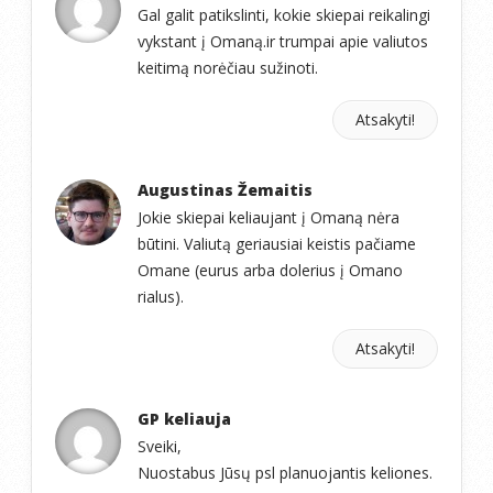
Gal galit patikslinti, kokie skiepai reikalingi
vykstant į Omaną.ir trumpai apie valiutos
keitimą norėčiau sužinoti.
Atsakyti!
Augustinas Žemaitis
Jokie skiepai keliaujant į Omaną nėra
būtini. Valiutą geriausiai keistis pačiame
Omane (eurus arba dolerius į Omano
rialus).
Atsakyti!
GP keliauja
Sveiki,
Nuostabus Jūsų psl planuojantis keliones.