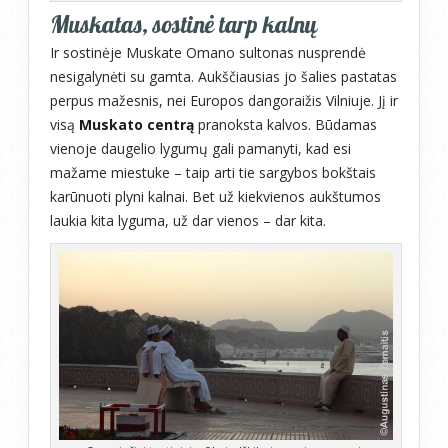
Muskatas, sostinė tarp kalnų
Ir sostinėje Muskate Omano sultonas nusprendė
nesigalynėti su gamta. Aukščiausias jo šalies pastatas
perpus mažesnis, nei Europos dangoraižis Vilniuje. Jį ir
visą
Muskato centrą
pranoksta kalvos. Būdamas
vienoje daugelio lygumų gali pamanyti, kad esi
mažame miestuke – taip arti tie sargybos bokštais
karūnuoti plyni kalnai. Bet už kiekvienos aukštumos
laukia kita lyguma, už dar vienos – dar kita.