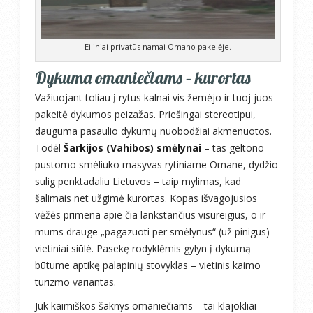
Eiliniai privatūs namai Omano pakelėje.
Dykuma omaniečiams – kurortas
Važiuojant toliau į rytus kalnai vis žemėjo ir tuoj juos
pakeitė dykumos peizažas. Priešingai stereotipui,
dauguma pasaulio dykumų nuobodžiai akmenuotos.
Todėl
Šarkijos (Vahibos) smėlynai
– tas geltono
pustomo smėliuko masyvas rytiniame Omane, dydžio
sulig penktadaliu Lietuvos – taip mylimas, kad
šalimais net užgimė kurortas. Kopas išvagojusios
vėžės primena apie čia lankstančius visureigius, o ir
mums drauge „pagazuoti per smėlynus“ (už pinigus)
vietiniai siūlė. Pasekę rodyklėmis gylyn į dykumą
būtume aptikę palapinių stovyklas – vietinis kaimo
turizmo variantas.
Juk kaimiškos šaknys omaniečiams – tai klajokliai