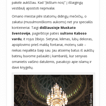
pakėlė aukščiau. Kad “įkištum nosį” į ištaigingą
vestibiulį apsistoti neprivalai.
Omano miestai pilni statomų didingų mečečių, o
zakatui (musulmoniškoms aukoms) net yra specialūs
konteineriai. Taigi
didžiausioje Muskato
šventovėje
, pagerbtoje paties
sultono Kaboso
vardu
, it rojus žibėjo. Sietynai, kilimas, lubų dekoras,
apsiplovimo prieš maldą fontanai, moterų salė –
niekas nepalikta šiaip sau. Jau atsiėmę batus iš aukštų
batinių buvome pašaukti į kambarėlį, kur senyvas
omanietis vaišino datulėmis, pasakojo apie islamą ir
davė knygelių.