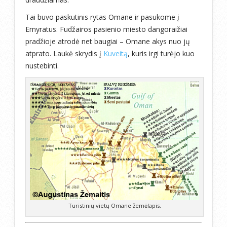
Tai buvo paskutinis rytas Omane ir pasukome į
Emyratus. Fudžairos pasienio miesto dangoraižiai
pradžioje atrodė net baugiai – Omane akys nuo jų
atprato. Laukė skrydis į
Kuveitą
, kuris irgi turėjo kuo
nustebinti.
Turistinių vietų Omane žemėlapis.