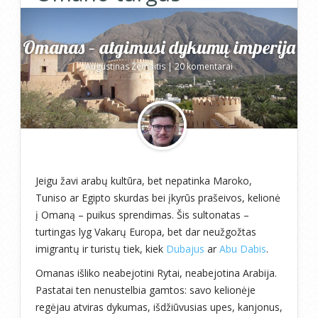
Omanas – atgimusi dykumų imperija
Augustinas Žemaitis
|
20 komentarai
Jeigu žavi arabų kultūra, bet nepatinka Maroko,
Tuniso ar Egipto skurdas bei įkyrūs prašeivos, kelionė
į Omaną – puikus sprendimas. Šis sultonatas –
turtingas lyg Vakarų Europa, bet dar neužgožtas
imigrantų ir turistų tiek, kiek
Dubajus
ar
Abu Dabis
.
Omanas išliko neabejotini Rytai, neabejotina Arabija.
Pastatai ten nenustelbia gamtos: savo kelionėje
regėjau atviras dykumas, išdžiūvusias upes, kanjonus,