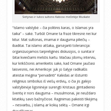
Sietynas ir lubos sultono Kaboso mečetėje Muskate
“Islamo valstybė – čia politinis karas, o Islamas yra
taika” – sakė. Turbūt Omane ta frazė tikresnė nei kur
kitur. Mat sultonas, imamai ir dauguma piliečių –
ibaditai. Tai islamo atšaka, garsėjanti tolerancija:
organizuojamos tarpreliginės diskusijos, o sunitai ir
šiitai kvieičiami melstis kartu. Mačiau įdomų interviu,
kur krikščionis amerikietis sakė, kad Omane jaučiasi
laisvesnis, nei Amerikoje: juk jo šalyje radikalūs
ateistai mėgina “pervadinti” Kalėdas ar išstumti
religinius simbolius iš viešų erdvių, o čia jis galėjo
valstybinėje ligoninėje surengti Kristaus gimtadienio
šventę ir nors dauguma – musulmonai, jie neuždaro
kitatikių savo bažnyčiose. Raginimas pakeisti tikėjimą
– nesvarbu, į islamą ar kokią sektą – Omane irgi
draudžiamas.