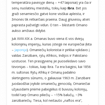
temperatūra pavėsyje dieną – +47 laipsniai) yra čia ir
senų nuolatinių miestelių, tokių kaip
Ibra
. Bet jos
graži senamiesčio gatvė kone visiškai apleista, ir
žmonės tik retkarčiais praeina. Daug griuvėsių atviri:
paprasta pažvelgti vidun. O ten – blėstanti Omano
aukso amžiaus didybė.
Juk XVIII-XIX a. Omanas buvo viena iš vos dviejų
kolonijinių imperijų, kurias įsteigė ne europiečiai (kita
–
Japonija
). Omaniečių kolonistai ir pirkliai vykdavo į
valdas Zanzibare, rytų Afrikos, Indijos ir Pakistano
uostuose. Ten prasigyvenę jie puoselėdavo savo
tėvonijas – tokias, kaip Ibra. Ta era baigėsi, kai 1856
m. sultonas Rytų Afriką ir Omaną padalino
skirtingiems sūnums, o galiausiai 1963 m. Zanzibare
juodaodžiai įvykdė omaniečių genocidą. Omaniečiai
užjausdami priėmė pabėgėlius iš buvusių kolonijų,
todėl tarp Omano piliečių – ~15% balučų, ~3%
zanzibariečių. Tiesa, kol neišaušo „naftos era“,