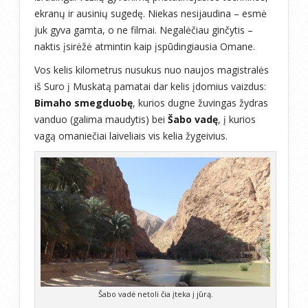
ekranų ir ausinių sugedę. Niekas nesijaudina – esmė
juk gyva gamta, o ne filmai. Negalėčiau ginčytis –
naktis įsirėžė atmintin kaip įspūdingiausia Omane.
Vos kelis kilometrus nusukus nuo naujos magistralės
iš Suro į Muskatą pamatai dar kelis įdomius vaizdus:
Bimaho smegduobę
, kurios dugne žuvingas žydras
vanduo (galima maudytis) bei
Šabo vadę
, į kurios
vagą omaniečiai laiveliais vis kelia žygeivius.
Šabo vadė netoli čia įteka į jūrą.