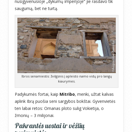
nusigyvenusioje „dykumų imperijoje“ jie rasdavo tik
saugumą, bet ne turtą.
Ibros senamiestis: žvilgsnis į apleisto namo vidų pro langų
kiaurymes.
Padykumės fortai, kaip
Mitribo
, menki, užtat kalvas
aplink Ibrą puošia seni sargybos bokštai. Gyvenvietės
ten labai retos: Omanas ploto sulig Vokietija, o
žmonių – 3 milijonai.
Pakrantės uostai ir vėžlių