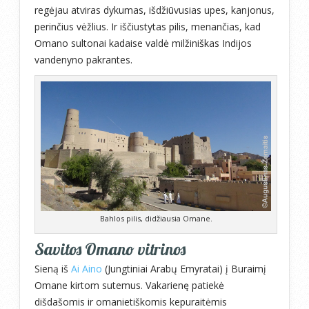
regėjau atviras dykumas, išdžiūvusias upes, kanjonus,
perinčius vėžlius. Ir iščiustytas pilis, menančias, kad
Omano sultonai kadaise valdė milžiniškas Indijos
vandenyno pakrantes.
Bahlos pilis, didžiausia Omane.
Savitos Omano vitrinos
Sieną iš
Ai Aino
(Jungtiniai Arabų Emyratai) į Buraimį
Omane kirtom sutemus. Vakarienę patiekė
dišdašomis ir omanietiškomis kepuraitėmis