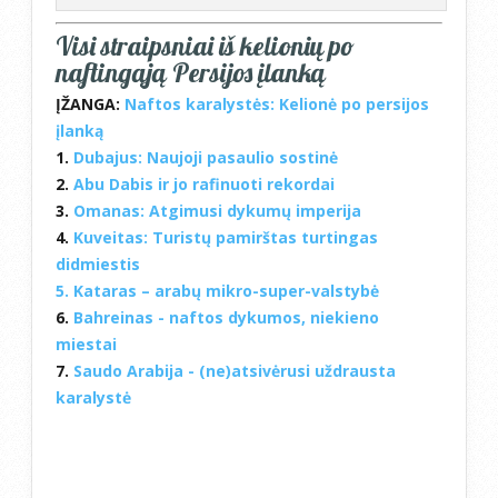
Visi straipsniai iš kelionių po
naftingąją Persijos įlanką
ĮŽANGA:
Naftos karalystės: Kelionė po persijos
įlanką
1.
Dubajus: Naujoji pasaulio sostinė
2.
Abu Dabis ir jo rafinuoti rekordai
3.
Omanas: Atgimusi dykumų imperija
4.
Kuveitas: Turistų pamirštas turtingas
didmiestis
5.
Kataras – arabų mikro-super-valstybė
6.
Bahreinas - naftos dykumos, niekieno
miestai
7.
Saudo Arabija - (ne)atsivėrusi uždrausta
karalystė