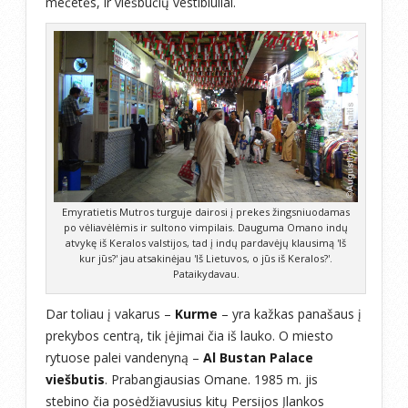
mečetės, ir viešbučių vestibiuliai.
Emyratietis Mutros turguje dairosi į prekes žingsniuodamas
po vėliavėlėmis ir sultono vimpilais. Dauguma Omano indų
atvykę iš Keralos valstijos, tad į indų pardavėjų klausimą 'Iš
kur jūs?' jau atsakinėjau 'Iš Lietuvos, o jūs iš Keralos?'.
Pataikydavau.
Dar toliau į vakarus –
Kurme
– yra kažkas panašaus į
prekybos centrą, tik įėjimai čia iš lauko. O miesto
rytuose palei vandenyną –
Al Bustan Palace
viešbutis
. Prabangiausias Omane. 1985 m. jis
stebino čia posėdžiavusius kitų Persijos Įlankos