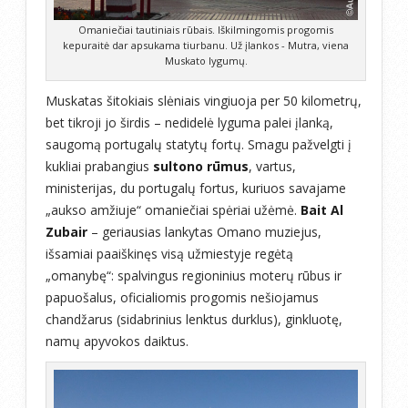
Omaniečiai tautiniais rūbais. Iškilmingomis progomis
kepuraitė dar apsukama tiurbanu. Už įlankos - Mutra, viena
Muskato lygumų.
Muskatas šitokiais slėniais vingiuoja per 50 kilometrų,
bet tikroji jo širdis – nedidelė lyguma palei įlanką,
saugomą portugalų statytų fortų. Smagu pažvelgti į
kukliai prabangius
sultono rūmus
, vartus,
ministerijas, du portugalų fortus, kuriuos savajame
„aukso amžiuje“ omaniečiai spėriai užėmė.
Bait Al
Zubair
– geriausias lankytas Omano muziejus,
išsamiai paaiškinęs visą užmiestyje regėtą
„omanybę“: spalvingus regioninius moterų rūbus ir
papuošalus, oficialiomis progomis nešiojamus
chandžarus (sidabrinius lenktus durklus), ginkluotę,
namų apyvokos daiktus.