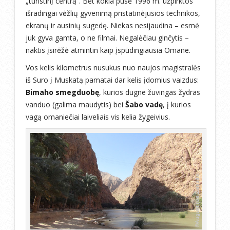
„turistinį centrą“. Bet kokia pusė 1996 m. užpirktos
išradingai vėžlių gyvenimą pristatinėjusios technikos,
ekranų ir ausinių sugedę. Niekas nesijaudina – esmė
juk gyva gamta, o ne filmai. Negalėčiau ginčytis –
naktis įsirėžė atmintin kaip įspūdingiausia Omane.
Vos kelis kilometrus nusukus nuo naujos magistralės
iš Suro į Muskatą pamatai dar kelis įdomius vaizdus:
Bimaho smegduobę
, kurios dugne žuvingas žydras
vanduo (galima maudytis) bei
Šabo vadę
, į kurios
vagą omaniečiai laiveliais vis kelia žygeivius.