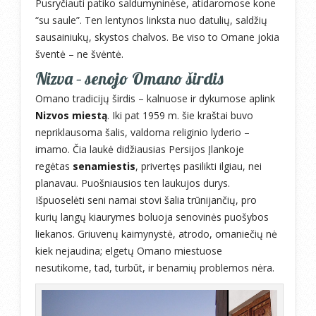
Pusryčiauti patiko saldumyninėse, atidaromose kone
“su saule”. Ten lentynos linksta nuo datulių, saldžių
sausainiukų, skystos chalvos. Be viso to Omane jokia
šventė – ne švėntė.
Nizva – senojo Omano širdis
Omano tradicijų širdis – kalnuose ir dykumose aplink
Nizvos miestą
. Iki pat 1959 m. šie kraštai buvo
nepriklausoma šalis, valdoma religinio lyderio –
imamo. Čia laukė didžiausias Persijos Įlankoje
regėtas
senamiestis
, privertęs pasilikti ilgiau, nei
planavau. Puošniausios ten laukujos durys.
Išpuoselėti seni namai stovi šalia trūnijančių, pro
kurių langų kiaurymes boluoja senovinės puošybos
liekanos. Griuvenų kaimynystė, atrodo, omaniečių nė
kiek nejaudina; elgetų Omano miestuose
nesutikome, tad, turbūt, ir benamių problemos nėra.