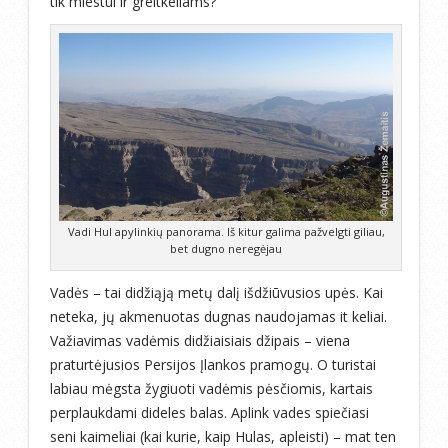
tik miestui ir greitkeliams?
Vadi Hul apylinkių panorama. Iš kitur galima pažvelgti giliau,
bet dugno neregėjau
Vadės – tai didžiąją metų dalį išdžiūvusios upės. Kai
neteka, jų akmenuotas dugnas naudojamas it keliai.
Važiavimas vadėmis didžiaisiais džipais – viena
praturtėjusios Persijos Įlankos pramogų. O turistai
labiau mėgsta žygiuoti vadėmis pėsčiomis, kartais
perplaukdami dideles balas. Aplink vades spiečiasi
seni kaimeliai (kai kurie, kaip Hulas, apleisti) – mat ten