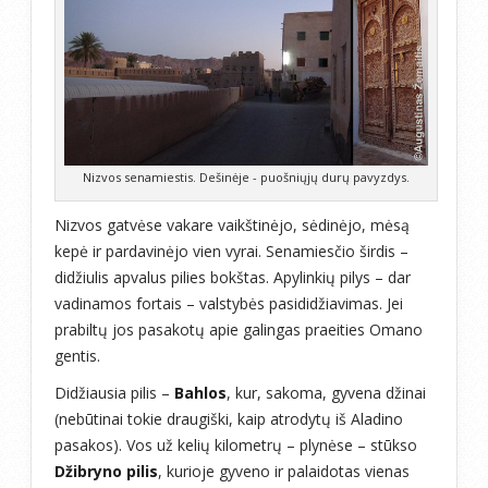
Nizvos senamiestis. Dešinėje - puošniųjų durų pavyzdys.
Nizvos gatvėse vakare vaikštinėjo, sėdinėjo, mėsą
kepė ir pardavinėjo vien vyrai. Senamiesčio širdis –
didžiulis apvalus pilies bokštas. Apylinkių pilys – dar
vadinamos fortais – valstybės pasididžiavimas. Jei
prabiltų jos pasakotų apie galingas praeities Omano
gentis.
Didžiausia pilis –
Bahlos
, kur, sakoma, gyvena džinai
(nebūtinai tokie draugiški, kaip atrodytų iš Aladino
pasakos). Vos už kelių kilometrų – plynėse – stūkso
Džibryno pilis
, kurioje gyveno ir palaidotas vienas