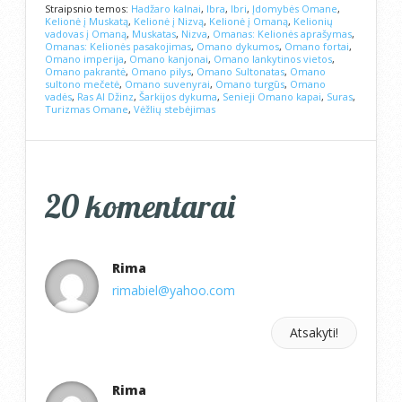
Straipsnio temos:
Hadžaro kalnai
,
Ibra
,
Ibri
,
Įdomybės Omane
,
Kelionė į Muskatą
,
Kelionė į Nizvą
,
Kelionė į Omaną
,
Kelionių
vadovas į Omaną
,
Muskatas
,
Nizva
,
Omanas: Kelionės aprašymas
,
Omanas: Kelionės pasakojimas
,
Omano dykumos
,
Omano fortai
,
Omano imperija
,
Omano kanjonai
,
Omano lankytinos vietos
,
Omano pakrantė
,
Omano pilys
,
Omano Sultonatas
,
Omano
sultono mečetė
,
Omano suvenyrai
,
Omano turgūs
,
Omano
vadės
,
Ras Al Džinz
,
Šarkijos dykuma
,
Senieji Omano kapai
,
Suras
,
Turizmas Omane
,
Vėžlių stebėjimas
20 komentarai
Rima
rimabiel@yahoo.com
Atsakyti!
Rima