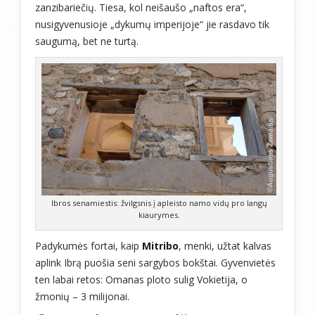
zanzibariečių. Tiesa, kol neišaušo „naftos era“,
nusigyvenusioje „dykumų imperijoje“ jie rasdavo tik
saugumą, bet ne turtą.
Ibros senamiestis: žvilgsnis į apleisto namo vidų pro langų
kiaurymes.
Padykumės fortai, kaip
Mitribo
, menki, užtat kalvas
aplink Ibrą puošia seni sargybos bokštai. Gyvenvietės
ten labai retos: Omanas ploto sulig Vokietija, o
žmonių – 3 milijonai.