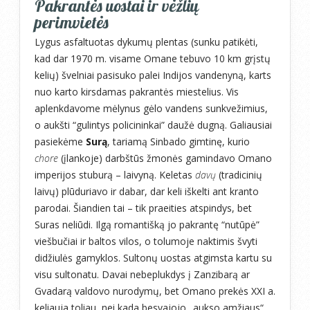
Pakrantės uostai ir vėžlių
perimvietės
Lygus asfaltuotas dykumų plentas (sunku patikėti,
kad dar 1970 m. visame Omane tebuvo 10 km grįstų
kelių) švelniai pasisuko palei Indijos vandenyną, karts
nuo karto kirsdamas pakrantės miestelius. Vis
aplenkdavome mėlynus gėlo vandens sunkvežimius,
o aukšti “gulintys policininkai” daužė dugną. Galiausiai
pasiekėme
Surą
, tariamą Sinbado gimtinę, kurio
chore
(įlankoje) darbštūs žmonės gamindavo Omano
imperijos stuburą – laivyną. Keletas
davų
(tradicinių
laivų) plūduriavo ir dabar, dar keli iškelti ant kranto
parodai. Šiandien tai – tik praeities atspindys, bet
Suras neliūdi. Ilgą romantišką jo pakrantę “nutūpė”
viešbučiai ir baltos vilos, o tolumoje naktimis švyti
didžiulės gamyklos. Sultonų uostas atgimsta kartu su
visu sultonatu. Davai nebeplukdys į Zanzibarą ar
Gvadarą valdovo nurodymų, bet Omano prekės XXI a.
keliauja toliau, nei kada besvajojo „aukso amžiaus“