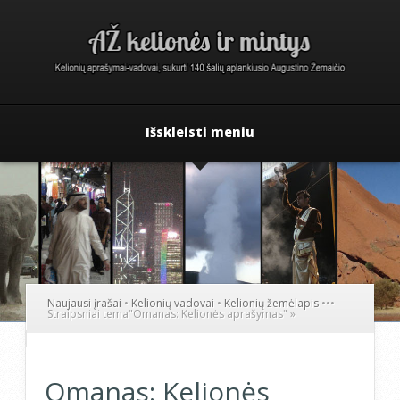
Išskleisti meniu
Naujausi įrašai
•
Kelionių vadovai
•
Kelionių žemėlapis
•
•
•
Straipsniai tema
"
Omanas: Kelionės aprašymas"
»
Omanas: Kelionės