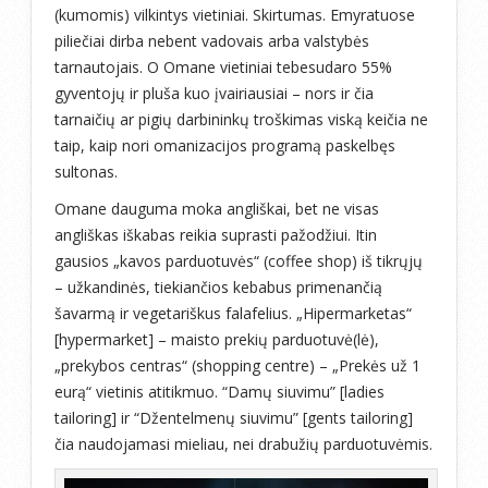
(kumomis) vilkintys vietiniai. Skirtumas. Emyratuose
piliečiai dirba nebent vadovais arba valstybės
tarnautojais. O Omane vietiniai tebesudaro 55%
gyventojų ir pluša kuo įvairiausiai – nors ir čia
tarnaičių ar pigių darbininkų troškimas viską keičia ne
taip, kaip nori omanizacijos programą paskelbęs
sultonas.
Omane dauguma moka angliškai, bet ne visas
angliškas iškabas reikia suprasti pažodžiui. Itin
gausios „kavos parduotuvės“ (coffee shop) iš tikrųjų
– užkandinės, tiekiančios kebabus primenančią
šavarmą ir vegetariškus falafelius. „Hipermarketas“
[hypermarket] – maisto prekių parduotuvė(lė),
„prekybos centras“ (shopping centre) – „Prekės už 1
eurą“ vietinis atitikmuo. “Damų siuvimu” [ladies
tailoring] ir “Džentelmenų siuvimu” [gents tailoring]
čia naudojamasi mieliau, nei drabužių parduotuvėmis.