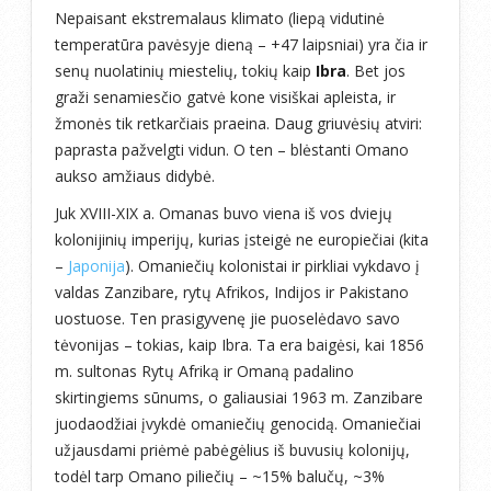
Nepaisant ekstremalaus klimato (liepą vidutinė
temperatūra pavėsyje dieną – +47 laipsniai) yra čia ir
senų nuolatinių miestelių, tokių kaip
Ibra
. Bet jos
graži senamiesčio gatvė kone visiškai apleista, ir
žmonės tik retkarčiais praeina. Daug griuvėsių atviri:
paprasta pažvelgti vidun. O ten – blėstanti Omano
aukso amžiaus didybė.
Juk XVIII-XIX a. Omanas buvo viena iš vos dviejų
kolonijinių imperijų, kurias įsteigė ne europiečiai (kita
–
Japonija
). Omaniečių kolonistai ir pirkliai vykdavo į
valdas Zanzibare, rytų Afrikos, Indijos ir Pakistano
uostuose. Ten prasigyvenę jie puoselėdavo savo
tėvonijas – tokias, kaip Ibra. Ta era baigėsi, kai 1856
m. sultonas Rytų Afriką ir Omaną padalino
skirtingiems sūnums, o galiausiai 1963 m. Zanzibare
juodaodžiai įvykdė omaniečių genocidą. Omaniečiai
užjausdami priėmė pabėgėlius iš buvusių kolonijų,
todėl tarp Omano piliečių – ~15% balučų, ~3%