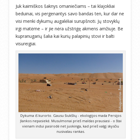
Juk kaimiškos šaknys omaniečiams – tai klajokliai
beduinai, vis pergenantys savo bandas ten, kur dar ne
visi menki dykumų augalėliai surupšnoti. Jų stovyklų
irgi matėme – ir jie nėra užstrigę akmens amžiuje. Be
kupranugarių šalia kai kurių palapinių stovi ir balti
visureigiai.
Dykuma iš kurorto. Gausu šiukšlių - ekologijos mada Persijos
Įlankos nepasiekė. Musulmonai prieš maldas prausiasi - o štai
vienam indui pasirodė net juokinga, kad prieš valgį skysčiu
nusivalau rankas.