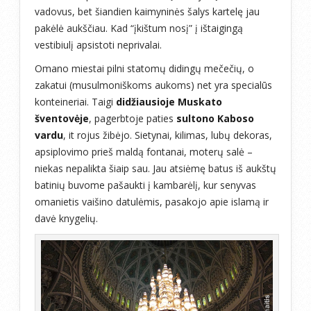
vadovus, bet šiandien kaimyninės šalys kartelę jau
pakėlė aukščiau. Kad “įkištum nosį” į ištaigingą
vestibiulį apsistoti neprivalai.
Omano miestai pilni statomų didingų mečečių, o
zakatui (musulmoniškoms aukoms) net yra specialūs
konteineriai. Taigi
didžiausioje Muskato
šventovėje
, pagerbtoje paties
sultono Kaboso
vardu
, it rojus žibėjo. Sietynai, kilimas, lubų dekoras,
apsiplovimo prieš maldą fontanai, moterų salė –
niekas nepalikta šiaip sau. Jau atsiėmę batus iš aukštų
batinių buvome pašaukti į kambarėlį, kur senyvas
omanietis vaišino datulėmis, pasakojo apie islamą ir
davė knygelių.