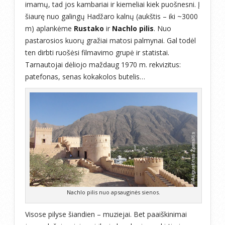
imamų, tad jos kambariai ir kiemeliai kiek puošnesni. Į
šiaurę nuo galingų Hadžaro kalnų (aukštis – iki ~3000
m) aplankėme
Rustako
ir
Nachlo pilis
. Nuo
pastarosios kuorų gražiai matosi palmynai. Gal todėl
ten dirbti ruošėsi filmavimo grupė ir statistai.
Tarnautojai dėliojo maždaug 1970 m. rekvizitus:
patefonas, senas kokakolos butelis…
Nachlo pilis nuo apsauginės sienos.
Visose pilyse šiandien – muziejai. Bet paaiškinimai