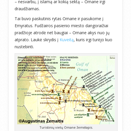
– nesvarbu, į islamą ar kokią sektą – Omane irgi
draudžiamas.
Tai buvo paskutinis rytas Omane ir pasukome į
Emyratus. Fudžairos pasienio miesto dangoraižiai
pradžioje atrodė net baugiai – Omane akys nuo jų
atprato. Laukė skrydis į
Kuveitą
, kuris irgi turėjo kuo
nustebinti.
Turistinių vietų Omane žemėlapis.