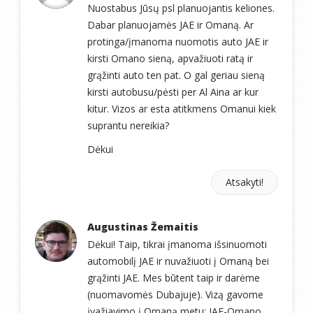
Nuostabus Jūsų psl planuojantis keliones.
Dabar planuojamės JAE ir Omaną. Ar
protinga/įmanoma nuomotis auto JAE ir
kirsti Omano sieną, apvažiuoti ratą ir
grąžinti auto ten pat. O gal geriau sieną
kirsti autobusu/pėsti per Al Aina ar kur
kitur. Vizos ar esta atitkmens Omanui kiek
suprantu nereikia?
Dėkui
Atsakyti!
Augustinas Žemaitis
Dėkui! Taip, tikrai įmanoma išsinuomoti
automobilį JAE ir nuvažiuoti į Omaną bei
grąžinti JAE. Mes būtent taip ir darėme
(nuomavomės Dubajuje). Vizą gavome
įvažiavimo į Omaną metu: JAE-Omano