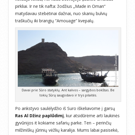
pirkliai. Ir ne tik nafta: žodžius „Made in Oman“
matydavau stebėtinai dažnai, nuo skanių bulvių
traškučių iki brangių “Amouage” kvepalų.
Davai prie Sūro statyklų. Ant kalvos – sargybos bokštas. Be
tokių Sūrą saugodavo ir trys pilaitės.
Po ankstyvo saulėlydžio iš Suro iškeliavome į garsų
Ras Al Džinz paplūdimį
, kur atsidūrėme arti laukinės
gyvūnijos it kokiame safarių parke. Ten – perinčių
milžiniškų jūrinių vėžlių karalija. Mums labai pasisekė,