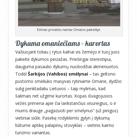
Eiliniai privatūs namai Omano pakelėje.
Dykuma omaniečiams – kurortas
Važiuojant toliau į rytus kalnai vis žemėjo ir tuoj juos
pakeitė dykumos peizažas. Priešingai stereotipui,
dauguma pasaulio dykumų nuobodžiai akmenuotos.
Todėl
Šarkijos (Vahibos) smėlynai
– tas geltono
pustomo smėliuko masyvas rytiniame Omane, dydžio
sulig penktadaliu Lietuvos – taip mylimas, kad
šalimais net užgimė kurortas. Kopas išvagojusios
vėžės primena apie čia lankstančius visureigius, o ir
mums drauge „pagazuoti per smėlynus“ (už pinigus)
vietiniai siūlė. Pasekę rodyklėmis gylyn į dykumą
būtume aptikę palapinių stovyklas – vietinis kaimo
turizmo variantas.