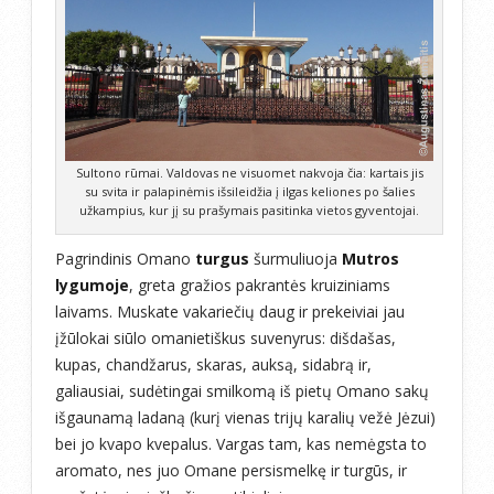
Sultono rūmai. Valdovas ne visuomet nakvoja čia: kartais jis
su svita ir palapinėmis išsileidžia į ilgas keliones po šalies
užkampius, kur jį su prašymais pasitinka vietos gyventojai.
Pagrindinis Omano
turgus
šurmuliuoja
Mutros
lygumoje
, greta gražios pakrantės kruiziniams
laivams. Muskate vakariečių daug ir prekeiviai jau
įžūlokai siūlo omanietiškus suvenyrus: dišdašas,
kupas, chandžarus, skaras, auksą, sidabrą ir,
galiausiai, sudėtingai smilkomą iš pietų Omano sakų
išgaunamą ladaną (kurį vienas trijų karalių vežė Jėzui)
bei jo kvapo kvepalus. Vargas tam, kas nemėgsta to
aromato, nes juo Omane persismelkę ir turgūs, ir