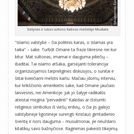
Sietynas ir lubos sultono Kaboso mečetėje Muskate
“Islamo valstybė – čia politinis karas, o Islamas yra
taika” – sakė. Turbūt Omane ta frazė tikresnė nei kur
kitur. Mat sultonas, imamai ir dauguma piliečių –
ibaditai. Tai islamo atšaka, garsėjanti tolerancija:
organizuojamos tarpreliginės diskusijos, o sunitai ir
šiitai kvieičiami melstis kartu. Mačiau įdomų interviu,
kur krikščionis amerikietis sakė, kad Omane jaučiasi
laisvesnis, nei Amerikoje: juk jo šalyje radikalūs
ateistai mėgina “pervadinti” Kalėdas ar išstumti
religinius simbolius iš viešų erdvių, o čia jis galėjo
valstybinėje ligoninėje surengti Kristaus gimtadienio
šventę ir nors dauguma – musulmonai, jie neuždaro
kitatikių savo bažnyčiose. Raginimas pakeisti tikėjimą