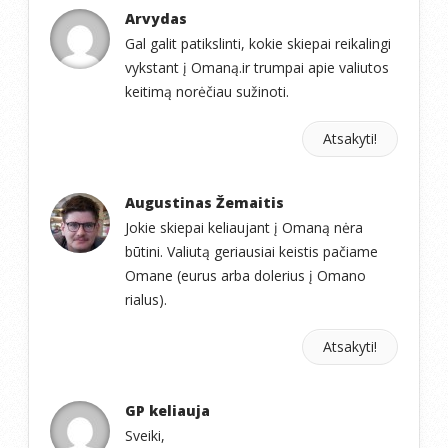
Arvydas
Gal galit patikslinti, kokie skiepai reikalingi
vykstant į Omaną.ir trumpai apie valiutos
keitimą norėčiau sužinoti.
Atsakyti!
Augustinas Žemaitis
Jokie skiepai keliaujant į Omaną nėra
būtini. Valiutą geriausiai keistis pačiame
Omane (eurus arba dolerius į Omano
rialus).
Atsakyti!
GP keliauja
Sveiki,