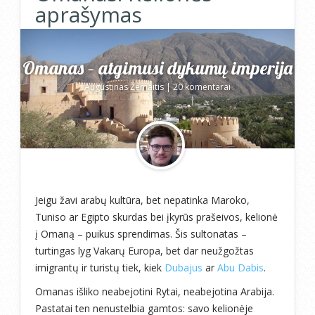
aprašymas
Omanas – atgimusi dykumų imperija
Augustinas Žemaitis
|
20 komentarai
Jeigu žavi arabų kultūra, bet nepatinka Maroko,
Tuniso ar Egipto skurdas bei įkyrūs prašeivos, kelionė
į Omaną – puikus sprendimas. Šis sultonatas –
turtingas lyg Vakarų Europa, bet dar neužgožtas
imigrantų ir turistų tiek, kiek
Dubajus
ar
Abu Dabis
.
Omanas išliko neabejotini Rytai, neabejotina Arabija.
Pastatai ten nenustelbia gamtos: savo kelionėje