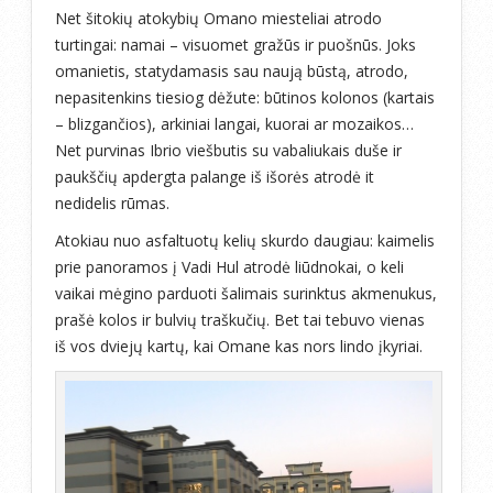
Net šitokių atokybių Omano miesteliai atrodo
turtingai: namai – visuomet gražūs ir puošnūs. Joks
omanietis, statydamasis sau naują būstą, atrodo,
nepasitenkins tiesiog dėžute: būtinos kolonos (kartais
– blizgančios), arkiniai langai, kuorai ar mozaikos…
Net purvinas Ibrio viešbutis su vabaliukais duše ir
paukščių apdergta palange iš išorės atrodė it
nedidelis rūmas.
Atokiau nuo asfaltuotų kelių skurdo daugiau: kaimelis
prie panoramos į Vadi Hul atrodė liūdnokai, o keli
vaikai mėgino parduoti šalimais surinktus akmenukus,
prašė kolos ir bulvių traškučių. Bet tai tebuvo vienas
iš vos dviejų kartų, kai Omane kas nors lindo įkyriai.