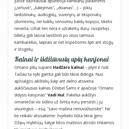
juose dažniausiai apsiriboja kambarių paskirtimis
(„virtuvė“, „kalėjimas“, „divanas“…) – jokių
lankstinukų, audiogidų, suvenyrų ar eksponatų
įdomesnių, nei kuklių senovinių baldų kopijos, tikėtis
neverta. Užtat ten nėra ir užrakintų durų: nusipirkęs
bilietą gali laisvai landžioti po visus tamsius
kambarėlius, laiptais ar net kopėčiomis lipti ant stogų
ir stogelių.
Kalnai ir išdžiūvusių upių kanjonai
Omano pilių supami
Hadžaro kalnai
– plyni ir rudi.
Tačiau ta nyki gamta gali būti tikrai didinga. Nuo
apžvalgos aikštelių kaip ant delno atsiveria
aukščiausias kalnas Džebel Šams ir apačioje “Omano
didysis kanjonas”
Vadi Hul
. Pakeliui aukštyn
omaniečiai vis siūlėsi už šimtą eurų persėsti į jų
visureigius – esą, “savo mašina nenuvažiuosite”. Ne
be reikalo atsisakėme: žvyrkelio būta tikrai gero.
Džipų mylėtojų šalyje kitos mašinos atrodo tinkamos