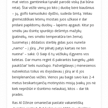
mat vietos gamtininkai tąnakt parodė viską (tai būna
retai). Štai vėžlė vieną po kito į duobę bėrė kiaušinius
– jų, golfo kamuoliuko dydžio, sudeda šimtą. Vėliau
gremėzdiškais letenų mostais juos užkasė ir dar
pridarė papildomų duobių – lapėms apgauti. Kitur po
smėliu jau išsiritę spurdėjo dešimtys mažylių
(patinėlių, nes smėlio temperatūra ten žema).
Susimetęs į dišdašos sterblę gidas juos nunešė
„namo“ – į jūrą. „Per pilnatį patys kartais ne ten
nueina“ – sakė. O šiaip iš tų vėžliukų išgyvens vos
keletas. Dar mums regint iš pakrantės bangelių „pikti
paukščiai“ kelis nusičiupo. Pažvelgdavęs į mėnesienos
nutviekstus tolius vis išvysdavau į jūrą ar iš jos
berėplenančias vėžles. Vienos jau baigė savo kas 2-4
metus besikartojančią motinystės misiją (vaikų jos nė
kiek neprižiūri ir išsiritimo nelaukia), kitos – dar tik
pradės.
Ras Al Džinze omaniečiai pastatė vakarietišką