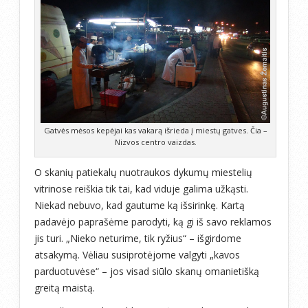
Gatvės mėsos kepėjai kas vakarą išrieda į miestų gatves. Čia –
Nizvos centro vaizdas.
O skanių patiekalų nuotraukos dykumų miestelių
vitrinose reiškia tik tai, kad viduje galima užkąsti.
Niekad nebuvo, kad gautume ką išsirinkę. Kartą
padavėjo paprašėme parodyti, ką gi iš savo reklamos
jis turi. „Nieko neturime, tik ryžius“ – išgirdome
atsakymą. Vėliau susiprotėjome valgyti „kavos
parduotuvėse“ – jos visad siūlo skanų omanietišką
greitą maistą.