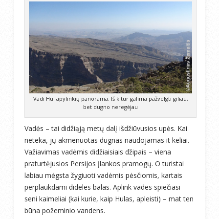
Vadi Hul apylinkių panorama. Iš kitur galima pažvelgti giliau,
bet dugno neregėjau
Vadės – tai didžiąją metų dalį išdžiūvusios upės. Kai
neteka, jų akmenuotas dugnas naudojamas it keliai.
Važiavimas vadėmis didžiaisiais džipais – viena
praturtėjusios Persijos Įlankos pramogų. O turistai
labiau mėgsta žygiuoti vadėmis pėsčiomis, kartais
perplaukdami dideles balas. Aplink vades spiečiasi
seni kaimeliai (kai kurie, kaip Hulas, apleisti) – mat ten
būna požeminio vandens.