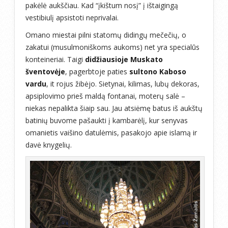
pakėlė aukščiau. Kad “įkištum nosį” į ištaigingą
vestibiulį apsistoti neprivalai.
Omano miestai pilni statomų didingų mečečių, o
zakatui (musulmoniškoms aukoms) net yra specialūs
konteineriai. Taigi
didžiausioje Muskato
šventovėje
, pagerbtoje paties
sultono Kaboso
vardu
, it rojus žibėjo. Sietynai, kilimas, lubų dekoras,
apsiplovimo prieš maldą fontanai, moterų salė –
niekas nepalikta šiaip sau. Jau atsiėmę batus iš aukštų
batinių buvome pašaukti į kambarėlį, kur senyvas
omanietis vaišino datulėmis, pasakojo apie islamą ir
davė knygelių.