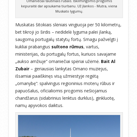
Omaniečiai tautiniais rūbais. Iškilmingomis progomis
kepuraitė dar apsukama tiurbanu. Už įlankos - Mutra, viena
Muskato lygumų.
Muskatas šitokiais slėniais vingiuoja per 50 kilometrų,
bet tikroji jo širdis – nedidelė lyguma palei įlanką,
saugomą portugalų statytų fortų. Smagu pažvelgti į
kukliai prabangius
sultono rūmus
, vartus,
ministerijas, du portugalų fortus, kuriuos savajame
„aukso amžiuje“ omaniečiai spėriai užėmė.
Bait Al
Zubair
– geriausias lankytas Omano muziejus,
išsamiai paaiškinęs visą užmiestyje regėtą
„omanybę“: spalvingus regioninius moterų rūbus ir
papuošalus, oficialiomis progomis nešiojamus
chandžarus (sidabrinius lenktus durklus), ginkluotę,
namų apyvokos daiktus.