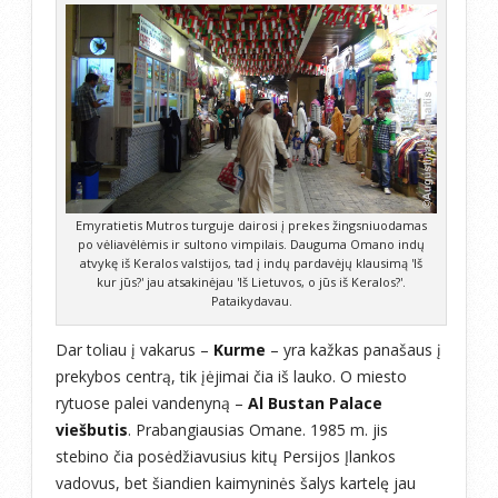
Emyratietis Mutros turguje dairosi į prekes žingsniuodamas
po vėliavėlėmis ir sultono vimpilais. Dauguma Omano indų
atvykę iš Keralos valstijos, tad į indų pardavėjų klausimą 'Iš
kur jūs?' jau atsakinėjau 'Iš Lietuvos, o jūs iš Keralos?'.
Pataikydavau.
Dar toliau į vakarus –
Kurme
– yra kažkas panašaus į
prekybos centrą, tik įėjimai čia iš lauko. O miesto
rytuose palei vandenyną –
Al Bustan Palace
viešbutis
. Prabangiausias Omane. 1985 m. jis
stebino čia posėdžiavusius kitų Persijos Įlankos
vadovus, bet šiandien kaimyninės šalys kartelę jau