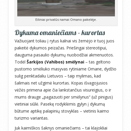
Eiliniai privatūs namai Omano pakelėje.
Dykuma omaniečiams – kurortas
Važiuojant toliau į rytus kalnai vis žemėjo ir tuoj juos
pakeitė dykumos peizažas. Priešingai stereotipui,
dauguma pasaulio dykumų nuobodžiai akmenuotos.
Todėl
Šarkijos (Vahibos) smėlynai
– tas geltono
pustomo smėliuko masyvas rytiniame Omane, dydžio
sulig penktadaliu Lietuvos – taip mylimas, kad
šalimais net užgimė kurortas. Kopas išvagojusios
vėžės primena apie čia lankstančius visureigius, o ir
mums drauge „pagazuoti per smėlynus“ (už pinigus)
vietiniai siūlė. Pasekę rodyklėmis gylyn į dykumą
būtume aptikę palapinių stovyklas – vietinis kaimo
turizmo variantas.
Juk kaimiškos šaknys omaniečiams – tai klajokliai