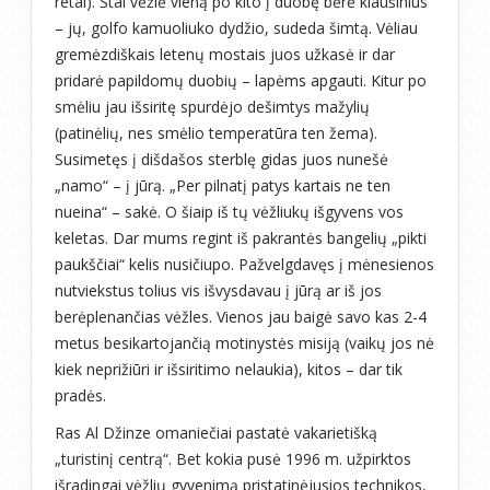
retai). Štai vėžlė vieną po kito į duobę bėrė kiaušinius
– jų, golfo kamuoliuko dydžio, sudeda šimtą. Vėliau
gremėzdiškais letenų mostais juos užkasė ir dar
pridarė papildomų duobių – lapėms apgauti. Kitur po
smėliu jau išsiritę spurdėjo dešimtys mažylių
(patinėlių, nes smėlio temperatūra ten žema).
Susimetęs į dišdašos sterblę gidas juos nunešė
„namo“ – į jūrą. „Per pilnatį patys kartais ne ten
nueina“ – sakė. O šiaip iš tų vėžliukų išgyvens vos
keletas. Dar mums regint iš pakrantės bangelių „pikti
paukščiai“ kelis nusičiupo. Pažvelgdavęs į mėnesienos
nutviekstus tolius vis išvysdavau į jūrą ar iš jos
berėplenančias vėžles. Vienos jau baigė savo kas 2-4
metus besikartojančią motinystės misiją (vaikų jos nė
kiek neprižiūri ir išsiritimo nelaukia), kitos – dar tik
pradės.
Ras Al Džinze omaniečiai pastatė vakarietišką
„turistinį centrą“. Bet kokia pusė 1996 m. užpirktos
išradingai vėžlių gyvenimą pristatinėjusios technikos,