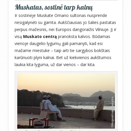
Muskatas, sostinė tarp kalnų
Ir sostinėje Muskate Omano sultonas nusprendė
nesigalynėti su gamta. Aukščiausias jo šalies pastatas
perpus mažesnis, nei Europos dangoraižis Vilniuje. Jį ir
visą
Muskato centrą
pranoksta kalvos. Būdamas
vienoje daugelio lygumų gali pamanyti, kad esi
mažame miestuke – taip arti tie sargybos bokštais
karūnuoti plyni kalnai. Bet už kiekvienos aukštumos
laukia kita lyguma, už dar vienos – dar kita.