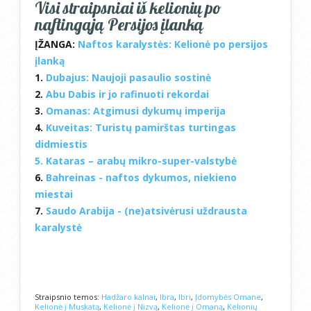
Visi straipsniai iš kelionių po
naftingąją Persijos įlanką
ĮŽANGA:
Naftos karalystės: Kelionė po persijos
įlanką
1.
Dubajus: Naujoji pasaulio sostinė
2.
Abu Dabis ir jo rafinuoti rekordai
3.
Omanas: Atgimusi dykumų imperija
4.
Kuveitas: Turistų pamirštas turtingas
didmiestis
5.
Kataras – arabų mikro-super-valstybė
6.
Bahreinas - naftos dykumos, niekieno
miestai
7.
Saudo Arabija - (ne)atsivėrusi uždrausta
karalystė
Straipsnio temos:
Hadžaro kalnai
,
Ibra
,
Ibri
,
Įdomybės Omane
,
Kelionė į Muskatą
,
Kelionė į Nizvą
,
Kelionė į Omaną
,
Kelionių