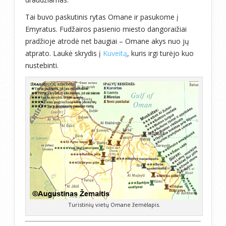
Tai buvo paskutinis rytas Omane ir pasukome į
Emyratus. Fudžairos pasienio miesto dangoraižiai
pradžioje atrodė net baugiai – Omane akys nuo jų
atprato. Laukė skrydis į
Kuveitą
, kuris irgi turėjo kuo
nustebinti.
Turistinių vietų Omane žemėlapis.