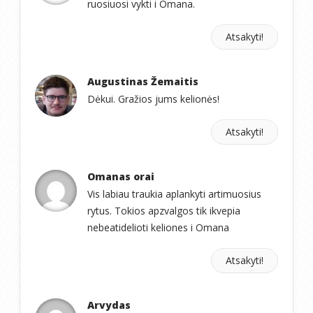
ruosiuosi vykti i Omana.
Atsakyti!
Augustinas Žemaitis
Dėkui. Gražios jums kelionės!
Atsakyti!
Omanas orai
Vis labiau traukia aplankyti artimuosius
rytus. Tokios apzvalgos tik ikvepia
nebeatidelioti keliones i Omana
Atsakyti!
Arvydas