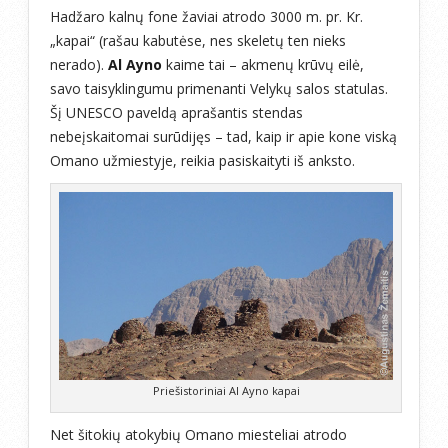
Hadžaro kalnų fone žaviai atrodo 3000 m. pr. Kr.
„kapai“ (rašau kabutėse, nes skeletų ten nieks
nerado).
Al Ayno
kaime tai – akmenų krūvų eilė,
savo taisyklingumu primenanti Velykų salos statulas.
Šį UNESCO paveldą aprašantis stendas
nebeįskaitomai surūdijęs – tad, kaip ir apie kone viską
Omano užmiestyje, reikia pasiskaityti iš anksto.
Priešistoriniai Al Ayno kapai
Net šitokių atokybių Omano miesteliai atrodo