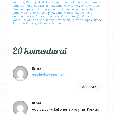
vadovas į Omaną
,
Muskatas
,
Nizva
,
Omanas: Kelionės aprašymas
,
Omanas: Kelionės pasakojimas
,
Omano dykumos
,
Omano fortai
,
Omano imperija
,
Omano kanjonai
,
Omano lankytinos vietos
,
Omano pakrantė
,
Omano pilys
,
Omano Sultonatas
,
Omano
sultono mečetė
,
Omano suvenyrai
,
Omano turgūs
,
Omano
vadės
,
Ras Al Džinz
,
Šarkijos dykuma
,
Senieji Omano kapai
,
Suras
,
Turizmas Omane
,
Vėžlių stebėjimas
20 komentarai
Rima
rimabiel@yahoo.com
Atsakyti!
Rima
Aciu uz puiku keliones aprasyma. Kaip tik