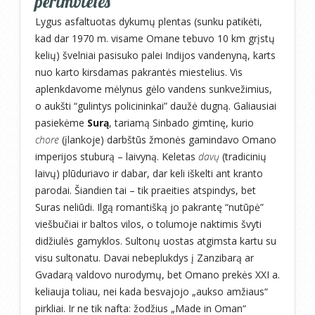
perimvietės
Lygus asfaltuotas dykumų plentas (sunku patikėti,
kad dar 1970 m. visame Omane tebuvo 10 km grįstų
kelių) švelniai pasisuko palei Indijos vandenyną, karts
nuo karto kirsdamas pakrantės miestelius. Vis
aplenkdavome mėlynus gėlo vandens sunkvežimius,
o aukšti “gulintys policininkai” daužė dugną. Galiausiai
pasiekėme
Surą
, tariamą Sinbado gimtinę, kurio
chore
(įlankoje) darbštūs žmonės gamindavo Omano
imperijos stuburą – laivyną. Keletas
davų
(tradicinių
laivų) plūduriavo ir dabar, dar keli iškelti ant kranto
parodai. Šiandien tai – tik praeities atspindys, bet
Suras neliūdi. Ilgą romantišką jo pakrantę “nutūpė”
viešbučiai ir baltos vilos, o tolumoje naktimis švyti
didžiulės gamyklos. Sultonų uostas atgimsta kartu su
visu sultonatu. Davai nebeplukdys į Zanzibarą ar
Gvadarą valdovo nurodymų, bet Omano prekės XXI a.
keliauja toliau, nei kada besvajojo „aukso amžiaus“
pirkliai. Ir ne tik nafta: žodžius „Made in Oman“