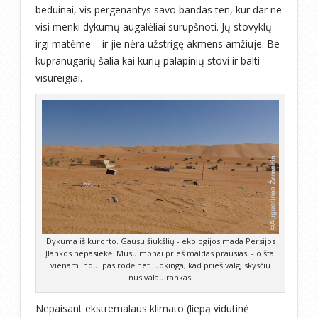
beduinai, vis pergenantys savo bandas ten, kur dar ne
visi menki dykumų augalėliai surupšnoti. Jų stovyklų
irgi matėme – ir jie nėra užstrigę akmens amžiuje. Be
kupranugarių šalia kai kurių palapinių stovi ir balti
visureigiai.
Dykuma iš kurorto. Gausu šiukšlių - ekologijos mada Persijos
Įlankos nepasiekė. Musulmonai prieš maldas prausiasi - o štai
vienam indui pasirodė net juokinga, kad prieš valgį skysčiu
nusivalau rankas.
Nepaisant ekstremalaus klimato (liepą vidutinė