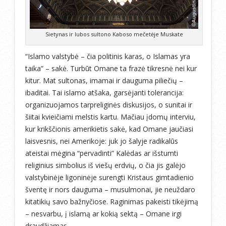
Sietynas ir lubos sultono Kaboso mečetėje Muskate
“Islamo valstybė – čia politinis karas, o Islamas yra
taika” – sakė. Turbūt Omane ta frazė tikresnė nei kur
kitur. Mat sultonas, imamai ir dauguma piliečių –
ibaditai. Tai islamo atšaka, garsėjanti tolerancija:
organizuojamos tarpreliginės diskusijos, o sunitai ir
šiitai kvieičiami melstis kartu. Mačiau įdomų interviu,
kur krikščionis amerikietis sakė, kad Omane jaučiasi
laisvesnis, nei Amerikoje: juk jo šalyje radikalūs
ateistai mėgina “pervadinti” Kalėdas ar išstumti
religinius simbolius iš viešų erdvių, o čia jis galėjo
valstybinėje ligoninėje surengti Kristaus gimtadienio
šventę ir nors dauguma – musulmonai, jie neuždaro
kitatikių savo bažnyčiose. Raginimas pakeisti tikėjimą
– nesvarbu, į islamą ar kokią sektą – Omane irgi
draudžiamas.