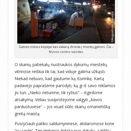
Gatvės mėsos kepėjai kas vakarą išrieda į miestų gatves. Čia –
Nizvos centro vaizdas.
O skanių patiekalų nuotraukos dykumų miestelių
vitrinose reiškia tik tai, kad viduje galima užkąsti.
Niekad nebuvo, kad gautume ką išsirinkę. Kartą
padavėjo paprašėme parodyti, ką gi iš savo reklamos
jis turi. „Nieko neturime, tik ryžius“ – išgirdome
atsakymą. Vėliau susiprotėjome valgyti „kavos
parduotuvėse“ – jos visad siūlo skanų omanietišką
greitą maistą.
Pusryčiauti patiko saldumyninėse, atidaromose kone
“su saule”. Ten lentynos linksta nuo datulių, saldžių