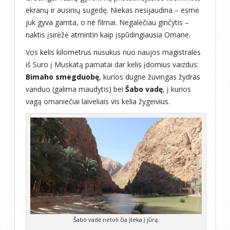
ekranų ir ausinių sugedę. Niekas nesijaudina – esmė
juk gyva gamta, o ne filmai. Negalėčiau ginčytis –
naktis įsirėžė atmintin kaip įspūdingiausia Omane.
Vos kelis kilometrus nusukus nuo naujos magistralės
iš Suro į Muskatą pamatai dar kelis įdomius vaizdus:
Bimaho smegduobę
, kurios dugne žuvingas žydras
vanduo (galima maudytis) bei
Šabo vadę
, į kurios
vagą omaniečiai laiveliais vis kelia žygeivius.
Šabo vadė netoli čia įteka į jūrą.