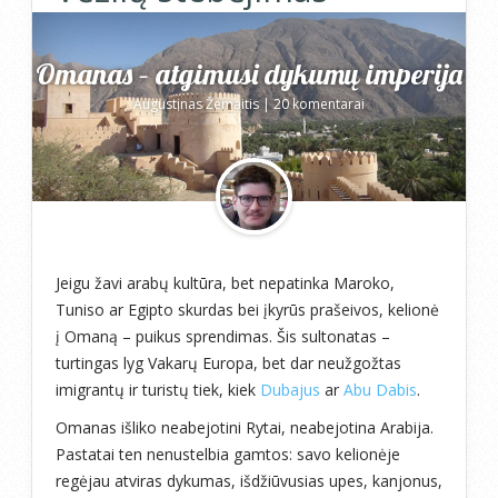
Omanas – atgimusi dykumų imperija
Augustinas Žemaitis
|
20 komentarai
Jeigu žavi arabų kultūra, bet nepatinka Maroko,
Tuniso ar Egipto skurdas bei įkyrūs prašeivos, kelionė
į Omaną – puikus sprendimas. Šis sultonatas –
turtingas lyg Vakarų Europa, bet dar neužgožtas
imigrantų ir turistų tiek, kiek
Dubajus
ar
Abu Dabis
.
Omanas išliko neabejotini Rytai, neabejotina Arabija.
Pastatai ten nenustelbia gamtos: savo kelionėje
regėjau atviras dykumas, išdžiūvusias upes, kanjonus,