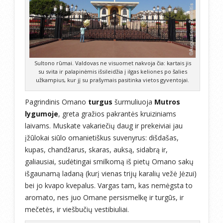
Sultono rūmai. Valdovas ne visuomet nakvoja čia: kartais jis
su svita ir palapinėmis išsileidžia į ilgas keliones po šalies
užkampius, kur jį su prašymais pasitinka vietos gyventojai.
Pagrindinis Omano
turgus
šurmuliuoja
Mutros
lygumoje
, greta gražios pakrantės kruiziniams
laivams. Muskate vakariečių daug ir prekeiviai jau
įžūlokai siūlo omanietiškus suvenyrus: dišdašas,
kupas, chandžarus, skaras, auksą, sidabrą ir,
galiausiai, sudėtingai smilkomą iš pietų Omano sakų
išgaunamą ladaną (kurį vienas trijų karalių vežė Jėzui)
bei jo kvapo kvepalus. Vargas tam, kas nemėgsta to
aromato, nes juo Omane persismelkę ir turgūs, ir
mečetės, ir viešbučių vestibiuliai.