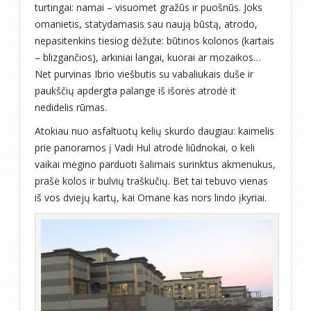
turtingai: namai – visuomet gražūs ir puošnūs. Joks
omanietis, statydamasis sau naują būstą, atrodo,
nepasitenkins tiesiog dėžute: būtinos kolonos (kartais
– blizgančios), arkiniai langai, kuorai ar mozaikos…
Net purvinas Ibrio viešbutis su vabaliukais duše ir
paukščių apdergta palange iš išorės atrodė it
nedidelis rūmas.
Atokiau nuo asfaltuotų kelių skurdo daugiau: kaimelis
prie panoramos į Vadi Hul atrodė liūdnokai, o keli
vaikai mėgino parduoti šalimais surinktus akmenukus,
prašė kolos ir bulvių traškučių. Bet tai tebuvo vienas
iš vos dviejų kartų, kai Omane kas nors lindo įkyriai.