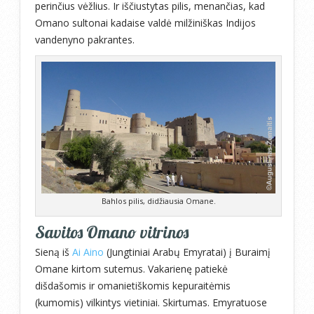
perinčius vėžlius. Ir iščiustytas pilis, menančias, kad
Omano sultonai kadaise valdė milžiniškas Indijos
vandenyno pakrantes.
Bahlos pilis, didžiausia Omane.
Savitos Omano vitrinos
Sieną iš
Ai Aino
(Jungtiniai Arabų Emyratai) į Buraimį
Omane kirtom sutemus. Vakarienę patiekė
dišdašomis ir omanietiškomis kepuraitėmis
(kumomis) vilkintys vietiniai. Skirtumas. Emyratuose