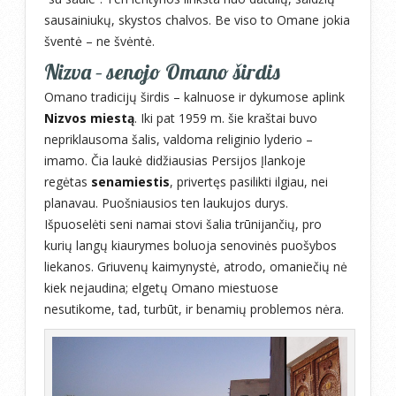
sausainiukų, skystos chalvos. Be viso to Omane jokia
šventė – ne švėntė.
Nizva – senojo Omano širdis
Omano tradicijų širdis – kalnuose ir dykumose aplink
Nizvos miestą
. Iki pat 1959 m. šie kraštai buvo
nepriklausoma šalis, valdoma religinio lyderio –
imamo. Čia laukė didžiausias Persijos Įlankoje
regėtas
senamiestis
, privertęs pasilikti ilgiau, nei
planavau. Puošniausios ten laukujos durys.
Išpuoselėti seni namai stovi šalia trūnijančių, pro
kurių langų kiaurymes boluoja senovinės puošybos
liekanos. Griuvenų kaimynystė, atrodo, omaniečių nė
kiek nejaudina; elgetų Omano miestuose
nesutikome, tad, turbūt, ir benamių problemos nėra.