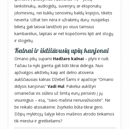
lankstinukų, audiogidų, suvenyrų ar eksponatų
įdomesnių, nei kuklių senovinių baldų kopijos, tikėtis
neverta. Užtat ten nėra ir užrakintų durų: nusipirkęs
bilietą gali laisvai landžioti po visus tamsius
kambarėlius, laiptais ar net kopėčiomis lipti ant stogų
ir stogelių.
Kalnai ir išdžiūvusių upių kanjonai
Omano pilių supami
Hadžaro kalnai
– plyni ir rudi.
Tačiau ta nyki gamta gali būti tikrai didinga. Nuo
apžvalgos aikštelių kaip ant delno atsiveria
aukščiausias kalnas Džebel Šams ir apačioje “Omano
didysis kanjonas”
Vadi Hul
. Pakeliui aukštyn
omaniečiai vis siūlėsi už šimtą eurų persėsti į jų
visureigius – esą, “savo mašina nenuvažiuosite”. Ne
be reikalo atsisakėme: žvyrkelio būta tikrai gero.
Džipų mylėtojų šalyje kitos mašinos atrodo tinkamos
tik miestui ir greitkeliams?