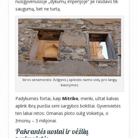
nusigyvenusioje „dykumų imperijoje“ jie rasdavo tik
saugumą, bet ne turtą.
Ibros senamiestis: žvilgsnis į apleisto namo vidų pro langų
kiaurymes.
Padykumės fortai, kaip
Mitribo
, menki, užtat kalvas
aplink Ibrą puošia seni sargybos bokštai. Gyvenvietės
ten labai retos: Omanas ploto sulig Vokietija, o
žmonių – 3 milijonai.
Pakrantės uostai ir vėžlių