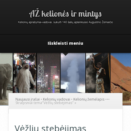
Išskleisti meniu
Naujausi įrašai
•
Kelionių vadovai
•
Kelionių žemėlapis
•
•
•
Straipsniai tema
"
Vėžlių stebėjimas"
»
Vėžlių stebėjimas