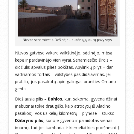
Nizvos senamiestis. Dešinėje - puošniųjų durų pavyzdys.
Nizvos gatvėse vakare vaikštinėjo, sėdinėjo, mėsą
kepė ir pardavinėjo vien vyrai. Senamiesčio širdis –
didžiulis apvalus pilies bokštas. Apylinkių pilys – dar
vadinamos fortais – valstybės pasididžiavimas. Jei
prabiltų jos pasakotų apie galingas praeities Omano
gentis.
Didžiausia pilis –
Bahlos
, kur, sakoma, gyvena džinai
(nebūtinai tokie draugiški, kaip atrodytų iš Aladino
pasakos). Vos už kelių kilometrų – plynėse – stūkso
Džibryno pilis
, kurioje gyveno ir palaidotas vienas
imamų, tad jos kambariai ir kiemeliai kiek puošnesni. Į