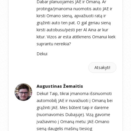
Dabar planuojamės JAE ir Omaną. Ar
protinga/įmanoma nuomotis auto JAE ir
kirsti Omano sieną, apvažiuoti ratą ir
grąžinti auto ten pat. O gal geriau sieną
kirsti autobusu/pėsti per Al Aina ar kur
kitur. Vizos ar esta atitkmens Omanui kiek
suprantu nereikia?
Dėkui
Atsakyti!
Augustinas Žemaitis
Dėkui! Taip, tikrai įmanoma išsinuomoti
automobilį JAE ir nuvažiuoti į Omaną bei
grąžinti JAE. Mes būtent taip ir darėme
(nuomavomės Dubajuje). Vizą gavome
įvažiavimo į Omaną metu: JAE-Omano
sieną daugelis mašinų tiesiog