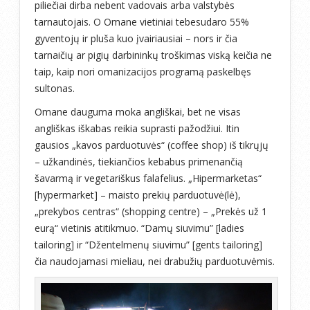
piliečiai dirba nebent vadovais arba valstybės
tarnautojais. O Omane vietiniai tebesudaro 55%
gyventojų ir pluša kuo įvairiausiai – nors ir čia
tarnaičių ar pigių darbininkų troškimas viską keičia ne
taip, kaip nori omanizacijos programą paskelbęs
sultonas.
Omane dauguma moka angliškai, bet ne visas
angliškas iškabas reikia suprasti pažodžiui. Itin
gausios „kavos parduotuvės“ (coffee shop) iš tikrųjų
– užkandinės, tiekiančios kebabus primenančią
šavarmą ir vegetariškus falafelius. „Hipermarketas“
[hypermarket] – maisto prekių parduotuvė(lė),
„prekybos centras“ (shopping centre) – „Prekės už 1
eurą“ vietinis atitikmuo. “Damų siuvimu” [ladies
tailoring] ir “Džentelmenų siuvimu” [gents tailoring]
čia naudojamasi mieliau, nei drabužių parduotuvėmis.