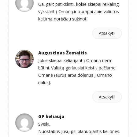
Gal galit patikslinti, kokie skiepai reikalingi
vykstant į Omaną.ir trumpai apie valiutos
keitimą norėčiau sužinoti.
Atsakyti!
Augustinas Žemaitis
Jokie skiepai keliaujant į Omaną nėra
būtini. Valiutą geriausiai keistis pačiame
Omane (eurus arba dolerius į Omano
rialus).
Atsakyti!
GP keliauja
Sveiki,
Nuostabus Jūsų psl planuojantis keliones.