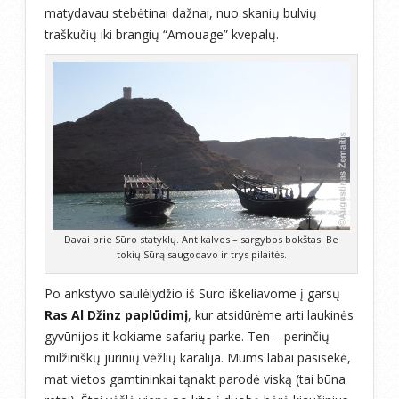
matydavau stebėtinai dažnai, nuo skanių bulvių
traškučių iki brangių “Amouage” kvepalų.
Davai prie Sūro statyklų. Ant kalvos – sargybos bokštas. Be
tokių Sūrą saugodavo ir trys pilaitės.
Po ankstyvo saulėlydžio iš Suro iškeliavome į garsų
Ras Al Džinz paplūdimį
, kur atsidūrėme arti laukinės
gyvūnijos it kokiame safarių parke. Ten – perinčių
milžiniškų jūrinių vėžlių karalija. Mums labai pasisekė,
mat vietos gamtininkai tąnakt parodė viską (tai būna