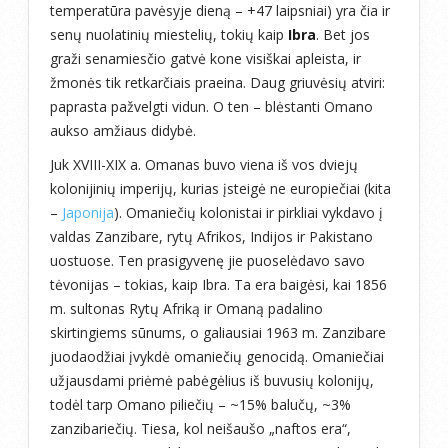
temperatūra pavėsyje dieną – +47 laipsniai) yra čia ir
senų nuolatinių miestelių, tokių kaip
Ibra
. Bet jos
graži senamiesčio gatvė kone visiškai apleista, ir
žmonės tik retkarčiais praeina. Daug griuvėsių atviri:
paprasta pažvelgti vidun. O ten – blėstanti Omano
aukso amžiaus didybė.
Juk XVIII-XIX a. Omanas buvo viena iš vos dviejų
kolonijinių imperijų, kurias įsteigė ne europiečiai (kita
–
Japonija
). Omaniečių kolonistai ir pirkliai vykdavo į
valdas Zanzibare, rytų Afrikos, Indijos ir Pakistano
uostuose. Ten prasigyvenę jie puoselėdavo savo
tėvonijas – tokias, kaip Ibra. Ta era baigėsi, kai 1856
m. sultonas Rytų Afriką ir Omaną padalino
skirtingiems sūnums, o galiausiai 1963 m. Zanzibare
juodaodžiai įvykdė omaniečių genocidą. Omaniečiai
užjausdami priėmė pabėgėlius iš buvusių kolonijų,
todėl tarp Omano piliečių – ~15% balučų, ~3%
zanzibariečių. Tiesa, kol neišaušo „naftos era“,