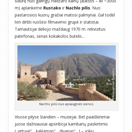
šiaurę nuo galingų Hadžaro kalnų (aukštis – iki ~3000
m) aplankėme
Rustako
ir
Nachlo pilis
. Nuo
pastarosios kuorų gražiai matosi palmynai. Gal todėl
ten dirbti ruošėsi filmavimo grupė ir statistai.
Tarnautojai dėliojo maždaug 1970 m. rekvizitus:
patefonas, senas kokakolos butelis…
Nachlo pilis nuo apsauginės sienos.
Visose pilyse šiandien – muziejai. Bet paaiškinimai
juose dažniausiai apsiriboja kambarių paskirtimis
(„virtuvė“, „kalėjimas“, „divanas“…) – jokių