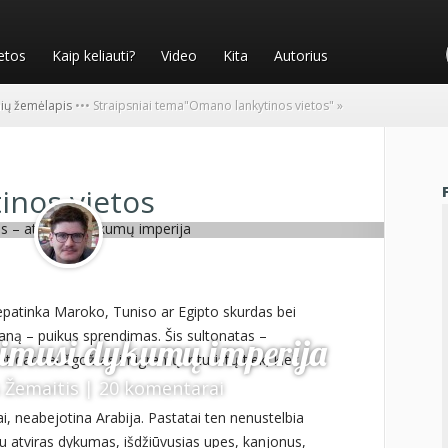
etos
Kaip keliauti?
Video
Kita
Autorius
nių žemėlapis
•
•
•
Straipsniai tema
"
Omano lankytinos vietos"
»
inos vietos
nepatinka Maroko, Tuniso ar Egipto skurdas bei
aną – puikus sprendimas. Šis sultonatas –
imusi dykumų imperija
t dar neužgožtas imigrantų ir turistų tiek, kiek
 Žemaitis
|
20 komentarai
i, neabejotina Arabija. Pastatai ten nenustelbia
u atviras dykumas, išdžiūvusias upes, kanjonus,