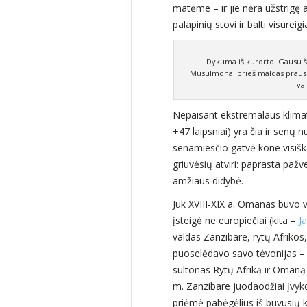
matėme – ir jie nėra užstrigę 
palapinių stovi ir balti visureigia
Dykuma iš kurorto. Gausu ši
Musulmonai prieš maldas prausias
va
Nepaisant ekstremalaus klimat
+47 laipsniai) yra čia ir senų n
senamiesčio gatvė kone visiška
griuvėsių atviri: paprasta paž
amžiaus didybė.
Juk XVIII-XIX a. Omanas buvo vi
įsteigė ne europiečiai (kita –
J
valdas Zanzibare, rytų Afrikos
puoselėdavo savo tėvonijas – t
sultonas Rytų Afriką ir Omaną
m. Zanzibare juodaodžiai įvy
priėmė pabėgėlius iš buvusių 