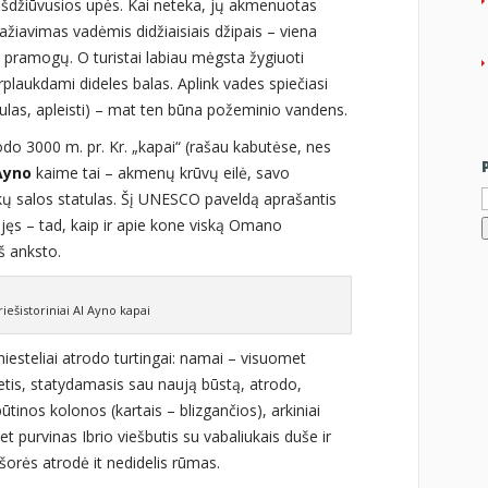
 išdžiūvusios upės. Kai neteka, jų akmenuotas
ažiavimas vadėmis didžiaisiais džipais – viena
s pramogų. O turistai labiau mėgsta žygiuoti
plaukdami dideles balas. Aplink vades spiečiasi
 Hulas, apleisti) – mat ten būna požeminio vandens.
do 3000 m. pr. Kr. „kapai“ (rašau kabutėse, nes
Ayno
kaime tai – akmenų krūvų eilė, savo
I
kų salos statulas. Šį UNESCO paveldą aprašantis
jęs – tad, kaip ir apie kone viską Omano
iš anksto.
riešistoriniai Al Ayno kapai
esteliai atrodo turtingai: namai – visuomet
etis, statydamasis sau naują būstą, atrodo,
ūtinos kolonos (kartais – blizgančios), arkiniai
t purvinas Ibrio viešbutis su vabaliukais duše ir
šorės atrodė it nedidelis rūmas.