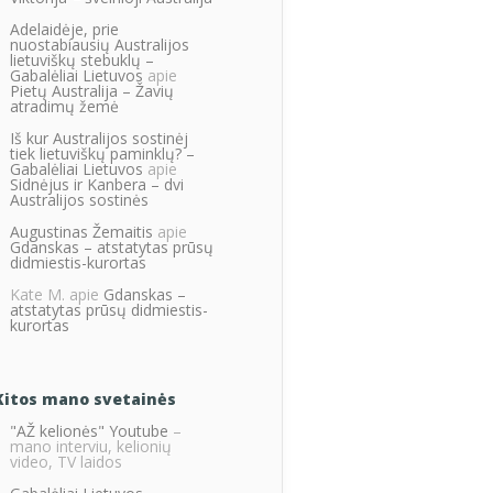
Adelaidėje, prie
nuostabiausių Australijos
lietuviškų stebuklų –
Gabalėliai Lietuvos
apie
Pietų Australija – Žavių
atradimų žemė
Iš kur Australijos sostinėj
tiek lietuviškų paminklų? –
Gabalėliai Lietuvos
apie
Sidnėjus ir Kanbera – dvi
Australijos sostinės
Augustinas Žemaitis
apie
Gdanskas – atstatytas prūsų
didmiestis-kurortas
Kate M.
apie
Gdanskas –
atstatytas prūsų didmiestis-
kurortas
Kitos mano svetainės
"AŽ kelionės" Youtube
–
mano interviu, kelionių
video, TV laidos