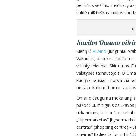
perinčius vėžlius. Ir iščiustyt
valdė milžiniškas Indijos vand
Bah
Savitos Omano vitri
Sieną iš
Ai Aino
(Jungtiniai Ar
Vakarienę patiekė dišdašomis
vilkintys vietiniai. Skirtumas.
valstybės tarnautojais. O Oma
kuo įvairiausiai – nors ir čia t
ne taip, kaip nori omanizacij
Omane dauguma moka angliškai,
pažodžiui. Itin gausios „kavos 
užkandinės, tiekiančios kebabu
„Hipermarketas“ [hypermarket]
centras“ (shopping centre) – „
siuvimu” [ladies tailoring] ir 