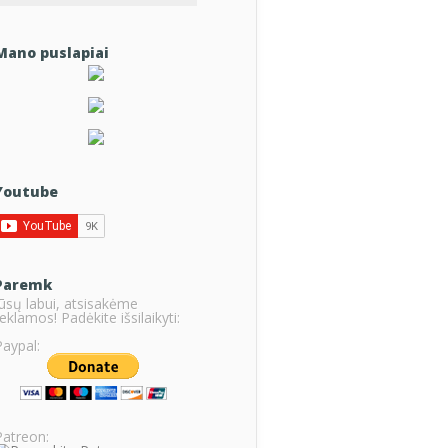
Mano puslapiai
Youtube
Paremk
Jūsų labui, atsisakėme
eklamos! Padėkite išsilaikyti:
Paypal:
Patreon: