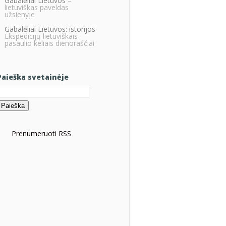
Gabalėliai Lietuvos
–
lietuviškas paveldas
užsienyje
Gabalėliai Lietuvos: istorijos
Ekspedicijų lietuviškais
pasaulio keliais dienoraščiai
Paieška svetainėje
eškoti:
Prenumeruoti RSS