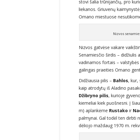
stovi šalia trūnijančių, pro k
liekanos. Griuvenų kaimynystė
Omano miestuose nesutikome, 
Nizvos senamies
Nizvos gatvėse vakare vaikštin
Senamiesčio širdis – didžiulis a
vadinamos fortais – valstybės 
galingas praeities Omano gent
Didžiausia pilis –
Bahlos
, kur,
kaip atrodytų iš Aladino pasak
Džibryno pilis
, kurioje gyven
kiemeliai kiek puošnesni. Į ši
m) aplankėme
Rustako
ir
Nac
palmynai. Gal todėl ten dirbti 
dėliojo maždaug 1970 m. rekvi