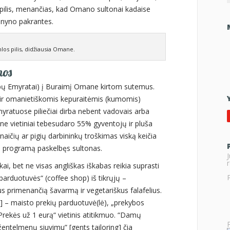
as pilis, menančias, kad Omano sultonai kadaise
enyno pakrantes.
los pilis, didžiausia Omane.
nos
abų Emyratai) į Buraimį Omane kirtom sutemus.
 ir omanietiškomis kepuraitėmis (kumomis)
 Emyratuose piliečiai dirba nebent vadovais arba
ne vietiniai tebesudaro 55% gyventojų ir pluša
arnaičių ar pigių darbininkų troškimas viską keičia
os programą paskelbęs sultonas.
r
 bet ne visas angliškas iškabas reikia suprasti
parduotuvės“ (coffee shop) iš tikrųjų –
s primenančią šavarmą ir vegetariškus falafelius.
 – maisto prekių parduotuvė(lė), „prekybos
Prekės už 1 eurą“ vietinis atitikmuo. “Damų
“Džentelmenų siuvimu” [gents tailoring] čia