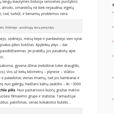
urių langų kiaurymes boluoja senovinės puošybos
, atrodo, omaniečių nė kiek nejaudina; elgetų
tad, turbūt, ir benamių problemos nėra.
tis. Dešinėje - puošniųjų durų pavyzdys.
ėjo, sėdinėjo, mėsą kepė ir pardavinėjo vien vyrai.
pvalus pilies bokštas. Apylinkių pilys – dar
pasididžiavimas. Jei prabiltų jos pasakotų apie
is.
 sakoma, gyvena džinai (nebūtinai tokie draugiški,
os). Vos už kelių kilometrų – plynėse – stūkso
o ir palaidotas vienas imamų, tad jos kambariai ir
aurę nuo galingų Hadžaro kalnų (aukštis – iki ~3000
hlo pilis
. Nuo pastarosios kuorų gražiai matosi
ruošėsi filmavimo grupė ir statistai. Tarnautojai
zitus: patefonas, senas kokakolos butelis…