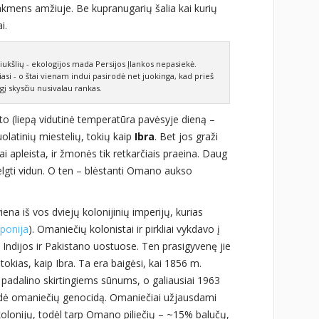
akmens amžiuje. Be kupranugarių šalia kai kurių
i.
ukšlių - ekologijos mada Persijos Įlankos nepasiekė.
i - o štai vienam indui pasirodė net juokinga, kad prieš
lgį skysčiu nusivalau rankas.
o (liepą vidutinė temperatūra pavėsyje dieną –
uolatinių miestelių, tokių kaip
Ibra
. Bet jos graži
i apleista, ir žmonės tik retkarčiais praeina. Daug
velgti vidun. O ten – blėstanti Omano aukso
ena iš vos dviejų kolonijinių imperijų, kurias
aponija
). Omaniečių kolonistai ir pirkliai vykdavo į
, Indijos ir Pakistano uostuose. Ten prasigyvenę jie
okias, kaip Ibra. Ta era baigėsi, kai 1856 m.
 padalino skirtingiems sūnums, o galiausiai 1963
kdė omaniečių genocidą. Omaniečiai užjausdami
kolonijų, todėl tarp Omano piliečių – ~15% balučų,