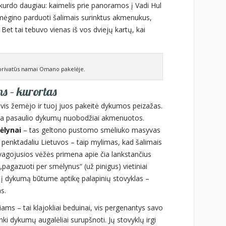
kurdo daugiau: kaimelis prie panoramos į Vadi Hul
i mėgino parduoti šalimais surinktus akmenukus,
. Bet tai tebuvo vienas iš vos dviejų kartų, kai
i privatūs namai Omano pakelėje.
 – kurortas
i vis žemėjo ir tuoj juos pakeitė dykumos peizažas.
uma pasaulio dykumų nuobodžiai akmenuotos.
ėlynai
– tas geltono pustomo smėliuko masyvas
 penktadaliu Lietuvos – taip mylimas, kad šalimais
vagojusios vėžės primena apie čia lankstančius
„pagazuoti per smėlynus“ (už pinigus) vietiniai
n į dykumą būtume aptikę palapinių stovyklas –
s.
ms – tai klajokliai beduinai, vis pergenantys savo
ki dykumų augalėliai surupšnoti. Jų stovyklų irgi