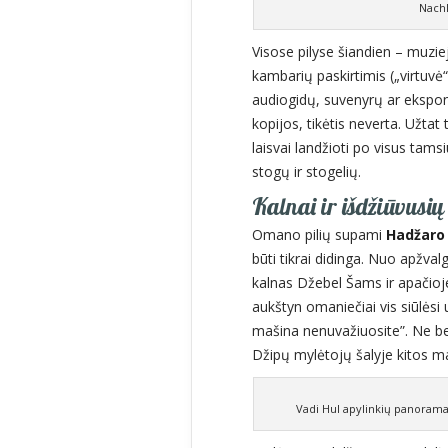
Nachl
Visose pilyse šiandien – muziej
kambarių paskirtimis („virtuvė“
audiogidų, suvenyrų ar ekspon
kopijos, tikėtis neverta. Užtat 
laisvai landžioti po visus tams
stogų ir stogelių.
Kalnai ir išdžiūvusi
Omano pilių supami
Hadžaro 
būti tikrai didinga. Nuo apžval
kalnas Džebel Šams ir apačio
aukštyn omaniečiai vis siūlėsi 
mašina nenuvažiuosite”. Ne be 
Džipų mylėtojų šalyje kitos ma
Vadi Hul apylinkių panorama.