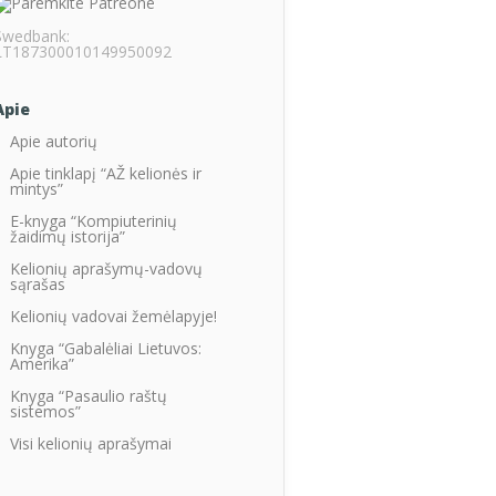
Swedbank:
LT187300010149950092
Apie
Apie autorių
Apie tinklapį “AŽ kelionės ir
mintys”
E-knyga “Kompiuterinių
žaidimų istorija”
Kelionių aprašymų-vadovų
sąrašas
Kelionių vadovai žemėlapyje!
Knyga “Gabalėliai Lietuvos:
Amerika”
Knyga “Pasaulio raštų
sistemos”
Visi kelionių aprašymai