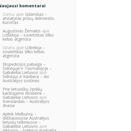
Naujausi komentarai
Darius
apie
Gdanskas –
atstatytas prūsų didmiestis-
kurortas
Augustinas Žemaitis
apie
Uzbekija – sovietiškas šilko
kelias atgimsta
Gitana
apie
Uzbekija –
sovietiškas šilko kelias
atgimsta
Ekspedicijos pabaiga –
Sidnėjuje ir Tasmanijoje –
Gabalėliai Lietuvos
apie
Sidnėjus ir Kanbera – dvi
Australijos sostinės
Prie lietuviškų ženklų
karštajame Brisbene –
Gabalėliai Lietuvos
apie
Kvinslandas – Australijos
dvasia
Aplink Melburną –
didžiausiuose Australijos
lietuvių telkiniuose –
Gabalėliai Lietuvos
apie
Viktorija – švelnioji Australija