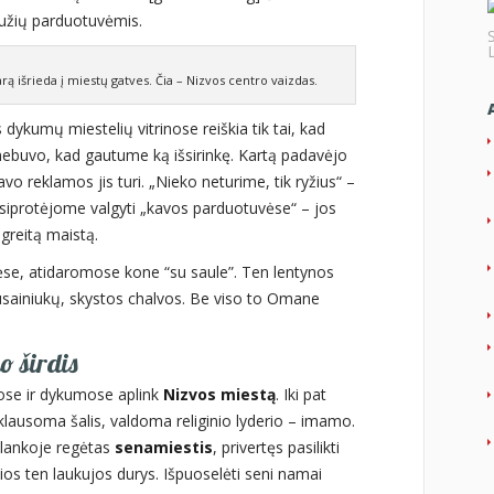
bužių parduotuvėmis.
ą išrieda į miestų gatves. Čia – Nizvos centro vaizdas.
dykumų miestelių vitrinose reiškia tik tai, kad
 nebuvo, kad gautume ką išsirinkę. Kartą padavėjo
vo reklamos jis turi. „Nieko neturime, tik ryžius“ –
siprotėjome valgyti „kavos parduotuvėse“ – jos
greitą maistą.
ėse, atidaromose kone “su saule”. Ten lentynos
ausainiukų, skystos chalvos. Be viso to Omane
o širdis
uose ir dykumose aplink
Nizvos miestą
. Iki pat
klausoma šalis, valdoma religinio lyderio – imamo.
 Įlankoje regėtas
senamiestis
, privertęs pasilikti
sios ten laukujos durys. Išpuoselėti seni namai