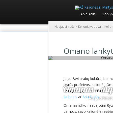
Apie šalis
Top vi
Naujausi įrašai
•
Kelionių vadovai
•
Kelio
Omano lankyt
Jeigu žavi arabų kultūra, bet 
įkyrūs prašeivos, kelionė į Om
Omanas – atg
turtingas lyg Vakarų Europa, be
Dubajus
ar
Abu Dabis
.
Augustinas
Omanas išliko neabejotini Ryta
gamtos: savo kelionėje regėja