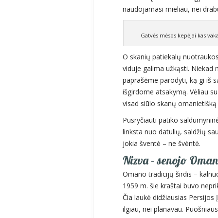
naudojamasi mieliau, nei dra
Gatvės mėsos kepėjai kas vakar
O skanių patiekalų nuotraukos 
viduje galima užkąsti. Niekad
paprašėme parodyti, ką gi iš sa
išgirdome atsakymą. Vėliau su
visad siūlo skanų omanietišką 
Pusryčiauti patiko saldumynin
linksta nuo datulių, saldžių s
jokia šventė – ne švėntė.
Nizva – senojo Oman
Omano tradicijų širdis – kaln
1959 m. šie kraštai buvo nepri
Čia laukė didžiausias Persijos
ilgiau, nei planavau. Puošniau