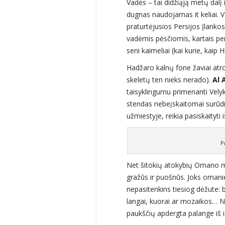
Vadės – tai didžiąją metų dalį
dugnas naudojamas it keliai. V
praturtėjusios Persijos Įlanko
vadėmis pėsčiomis, kartais per
seni kaimeliai (kai kurie, kaip
Hadžaro kalnų fone žaviai atro
skeletų ten nieks nerado).
Al 
taisyklingumu primenanti Vely
stendas nebeįskaitomai surūdi
užmiestyje, reikia pasiskaityti 
P
Net šitokių atokybių Omano mi
gražūs ir puošnūs. Joks omani
nepasitenkins tiesiog dėžute: b
langai, kuorai ar mozaikos… Ne
paukščių apdergta palange iš i