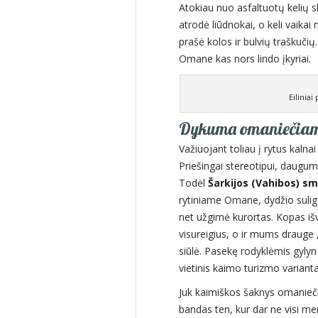
Atokiau nuo asfaltuotų kelių s
atrodė liūdnokai, o keli vaika
prašė kolos ir bulvių traškučių
Omane kas nors lindo įkyriai.
Eilinia
Dykuma omaniečiams
Važiuojant toliau į rytus kalna
Priešingai stereotipui, daug
Todėl
Šarkijos (Vahibos) sm
rytiniame Omane, dydžio sulig
net užgimė kurortas. Kopas iš
visureigius, o ir mums drauge 
siūlė. Pasekę rodyklėmis gyly
vietinis kaimo turizmo varianta
Juk kaimiškos šaknys omaniečia
bandas ten, kur dar ne visi men