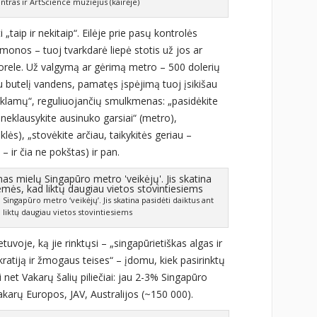
ntras ir ArtScience muziejus (kairėje)
„taip ir nekitaip“. Eilėje prie pasų kontrolės
 žmonos – tuoj tvarkdarė liepė stotis už jos ar
ti vorele. Už valgymą ar gėrimą metro – 500 dolerių
u butelį vandens, pamatęs įspėjimą tuoj įsikišau
 reklamų“, reguliuojančių smulkmenas: „pasidėkite
neklausykite ausinuko garsiai“ (metro),
uklės), „stovėkite arčiau, taikykitės geriau –
– ir čia ne pokštas) ir pan.
ingapūro metro ‘veikėjų’. Jis skatina pasidėti daiktus ant
 liktų daugiau vietos stovintiesiems
uvoje, ką jie rinktųsi – „singapūrietiškas algas ir
atiją ir žmogaus teises“ – įdomu, kiek pasirinktų
 net Vakarų šalių piliečiai: jau 2-3% Singapūro
karų Europos, JAV, Australijos (~150 000).