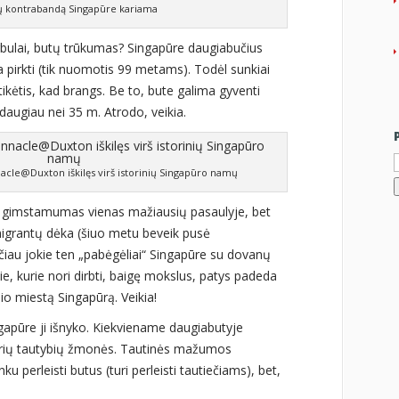
ų kontrabandą Singapūre kariama
bulai, butų trūkumas? Singapūre daugiabučius
a pirkti (tik nuomotis 99 metams). Todėl sunkiai
tikėtis, kad brangs. Be to, bute galima gyventi
daugiau nei 35 m. Atrodo, veikia.
I
nacle@Duxton iškilęs virš istorinių Singapūro namų
 gimstamumas vienas mažiausių pasaulyje, bet
Imigrantų dėka (šiuo metu beveik pusė
ačiau jokie ten „pabėgėliai“ Singapūre su dovanų
ie, kurie nori dirbti, baigę mokslus, patys padeda
lio miestą Singapūrą. Veikia!
gapūre ji išnyko. Kiekviename daugiabutyje
irių tautybių žmonės. Tautinės mažumos
u perleisti butus (turi perleisti tautiečiams), bet,