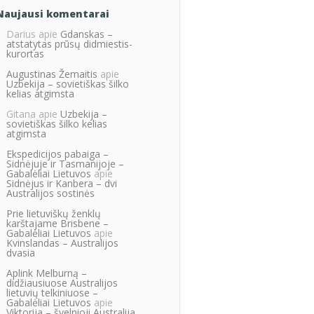
Naujausi komentarai
Darius
apie
Gdanskas –
atstatytas prūsų didmiestis-
kurortas
Augustinas Žemaitis
apie
Uzbekija – sovietiškas šilko
kelias atgimsta
Gitana
apie
Uzbekija –
sovietiškas šilko kelias
atgimsta
Ekspedicijos pabaiga –
Sidnėjuje ir Tasmanijoje –
Gabalėliai Lietuvos
apie
Sidnėjus ir Kanbera – dvi
Australijos sostinės
Prie lietuviškų ženklų
karštajame Brisbene –
Gabalėliai Lietuvos
apie
Kvinslandas – Australijos
dvasia
Aplink Melburną –
didžiausiuose Australijos
lietuvių telkiniuose –
Gabalėliai Lietuvos
apie
Viktorija – švelnioji Australija