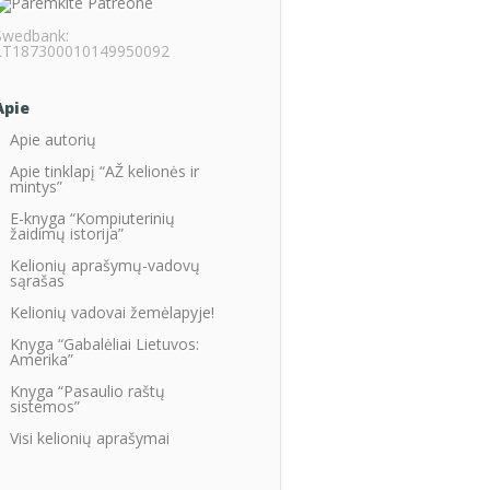
Swedbank:
LT187300010149950092
Apie
Apie autorių
Apie tinklapį “AŽ kelionės ir
mintys”
E-knyga “Kompiuterinių
žaidimų istorija”
Kelionių aprašymų-vadovų
sąrašas
Kelionių vadovai žemėlapyje!
Knyga “Gabalėliai Lietuvos:
Amerika”
Knyga “Pasaulio raštų
sistemos”
Visi kelionių aprašymai