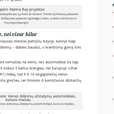
astatytas jau Ly Kvan Jū sūnaus. Vienas žymiausių pasaulio
 didžiausias pasaulio apžvalgos ratas, unikalus ArtScience
muziejus (kairėje)
 nei visur kitur
ausias miestas pietryčių Azijoje, kurioje šiaip
ukšlinimą – didelės baudos, o kramtomą gumą išvis
re nemačiau nė vieno, nes automobiliai čia taip
t kokius 5 kartus brangiau, nei Europoje. Užtat
) tinklą, tad 9 iš 10 singapūriečių neturi
ksta greičiau, nei žmonės iš kamščiuose dūstančių
enas didesnių užstatymų automobiliais, kuriuos mačiau.