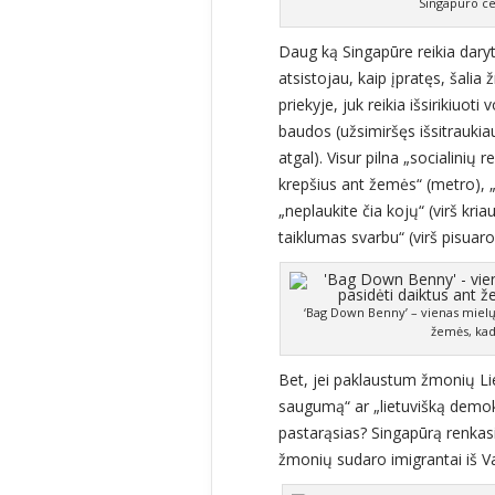
Singapūro ce
Daug ką Singapūre reikia daryti 
atsistojau, kaip įpratęs, šalia
priekyje, juk reikia išsirikiuo
baudos (užsimiršęs išsitraukia
atgal). Visur pilna „socialinių
krepšius ant žemės“ (metro), „
„neplaukite čia kojų“ (virš kria
taiklumas svarbu“ (virš pisuaro 
‘Bag Down Benny’ – vienas mielų S
žemės, kad
Bet, jei paklaustum žmonių Liet
saugumą“ ar „lietuvišką demokr
pastarąsias? Singapūrą renkasi
žmonių sudaro imigrantai iš Va