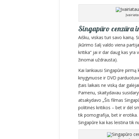
Įvairiat
Singapūro cenzūra ir
Aišku, viskas turi savo kainą.
įkūrimo šalį valdo viena parti
kritika“ jai ir dar daug kas yra
žinomai uždrausta).
Kai lankiausi Singapūre pirmą 
knygynuose ir DVD parduotuv
(tais laikais ne viską dar galėja
Pamenu, skaitydavau susidaryt
atsakydavo „Šis filmas Singapū
politinės kritikos – bet ir dė
tik pornografija, bet ir erotika
Singapūre kai kas leistina tik