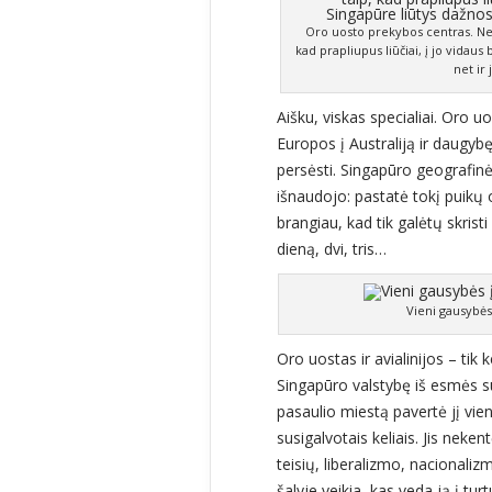
Oro uosto prekybos centras. Ne, 
kad prapliupus liūčiai, į jo vidaus
net ir
Aišku, viskas specialiai. Oro u
Europos į Australiją ir daugybę 
persėsti. Singapūro geografinė 
išnaudojo: pastatė tokį puikų
brangiau, kad tik galėtų skristi
dieną, dvi, tris…
Vieni gausybės
Oro uostas ir avialinijos – tik 
Singapūro valstybę iš esmės s
pasaulio miestą pavertė jį vien
susigalvotais keliais. Jis nek
teisių, liberalizmo, nacionalizm
šalyje veikia, kas veda ją į turt