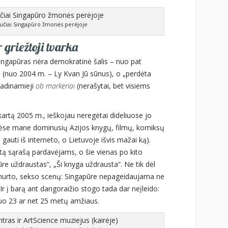
aučiai Singapūro žmonės perėjoje
 griežtoji tvarka
 Singapūras nėra demokratinė šalis – nuo pat
ja (nuo 2004 m. – Ly Kvan Jū sūnus), o „perdėta
 vadinamieji
ob markeriai
(nerašytai, bet visiems
kartą 2005 m., ieškojau neregėtai dideliuose jo
ėse mane dominusių Azijos knygų, filmų, komiksų
i gauti iš interneto, o Lietuvoje išvis mažai ką).
ą sąrašą pardavėjams, o šie vienas po kito
re uždraustas“, „Ši knyga uždrausta“. Ne tik dėl
l smurto, sekso scenų: Singapūre nepageidaujama ne
. Ir į barą ant dangoraižio stogo tada dar neįleido:
 nuo 23 ar net 25 metų amžiaus.