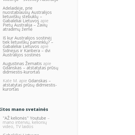
Adelaidėje, prie
nuostabiausių Australijos
lietuviškų stebuklų –
Gabalėliai Lietuvos
apie
Pietų Australija – Žavių
atradimų žemė
Iš kur Australijos sostinėj
tiek lietuviškų paminklų? –
Gabalėliai Lietuvos
apie
Sidnėjus ir Kanbera – dvi
Australijos sostinės
Augustinas Žemaitis
apie
Gdanskas – atstatytas prūsų
didmiestis-kurortas
Kate M.
apie
Gdanskas –
atstatytas prūsų didmiestis-
kurortas
Kitos mano svetainės
"AŽ kelionės" Youtube
–
mano interviu, kelionių
video, TV laidos