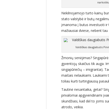
narkotik
Nekilnojamojo turto kainų bur
stato valstybė ir butų negalim
įmanoma į butus investuoti ir 
mažiausiai dviese, nebent tau 
Valdiškas daugiabutis Pin
Žmonių senėjimas? Singapūrė
gyventojų skaičius tik auga. 
singapūriečių – imigrantai). T
maišais nelaukiami. Laukiami t
toliau kurti turtingiausią pasau
Tautinė nesantaika, getai? Sin
privalomai apgyvendinami įva
skundžiasi, kad dėl to joms sunk
atrodo, veikia.