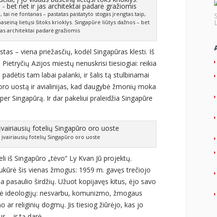
tai ne fontanas – pastatas pastatyto stogas įrengtas taip,
 baseiną lietųsi šitoks krioklys. Singapūre liūtys dažnos – bet
 jas architektai padarė gražiomis
ostas – viena priežasčių, kodėl Singapūras klesti. Iš
Pietryčių Azijos miestų nenuskrisi tiesiogiai: reikia
padėtis tam labai palanki, ir šalis tą stulbinamai
 oro uostą ir avialinijas, kad daugybė žmonių moka
 per Singapūrą. Ir dar pakeliui praleidžia Singapūre
 įvairiausių fotelių Singapūro oro uoste
keli iš Singapūro „tėvo“ Ly Kvan Jū projektų.
ukūrė šis vienas žmogus: 1959 m. gavęs trečiojo
a pasaulio širdžių. Užuot kopijavęs kitus, ėjo savo
entė ideologijų: nesvarbu, komunizmo, žmogaus
o ar religinių dogmų. Jis tiesiog žiūrėjo, kas jo
us – ir tą darė.