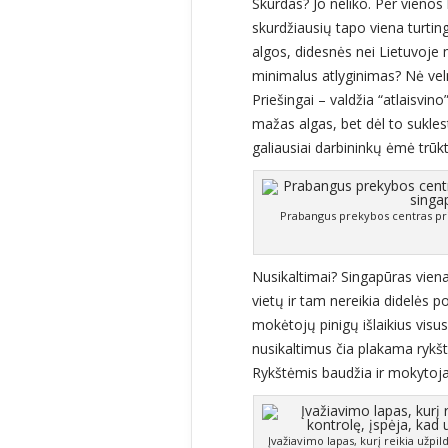
Skurdas? Jo neliko. Per vienos
skurdžiausių tapo viena turtin
algos, didesnės nei Lietuvoje
minimalus atlyginimas? Nė veln
Priešingai – valdžia “atlaisvi
mažas algas, bet dėl to sukles
galiausiai darbininkų ėmė trūkti 
Prabangus prekybos centras pri
Nusikaltimai? Singapūras vien
vietų ir tam nereikia didelės 
mokėtojų pinigų išlaikius visu
nusikaltimus čia plakama rykš
Rykštėmis baudžia ir mokytojai
Įvažiavimo lapas, kurį reikia užpil