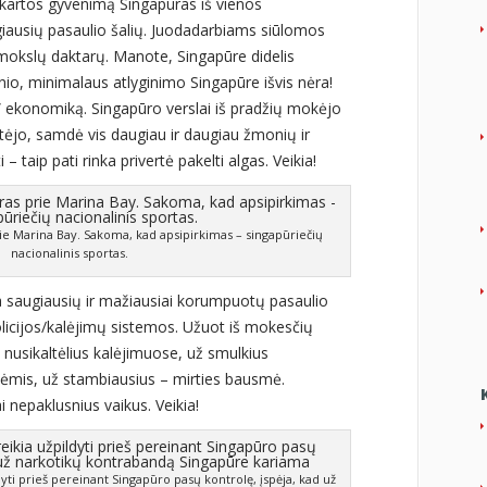
 kartos gyvenimą Singapūras iš vienos
giausių pasaulio šalių. Juodadarbiams siūlomos
 mokslų daktarų. Manote, Singapūre didelis
io, minimalaus atlyginimo Singapūre išvis nėra!
no” ekonomiką. Singapūro verslai iš pradžių mokėjo
tėjo, samdė vis daugiau ir daugiau žmonių ir
– taip pati rinka privertė pakelti algas. Veikia!
e Marina Bay. Sakoma, kad apsipirkimas – singapūriečių
nacionalinis sportas.
a saugiausių ir mažiausiai korumpuotų pasaulio
policijos/kalėjimų sistemos. Užuot iš mokesčių
s nusikaltėlius kalėjimuose, už smulkius
tėmis, už stambiausius – mirties bausmė.
 nepaklusnius vaikus. Veikia!
dyti prieš pereinant Singapūro pasų kontrolę, įspėja, kad už