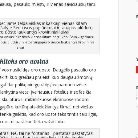
ausių pasaulio miestų ir vienas savičiausių tarp
a viskas ir kažkaip vienas kitam netrukdo. Šalia – geriausi
apus plūdurų, vietos Singapūro uoste laukiantys krovininiai
laivai
kitoks oro uostas
 vos nusileidęs oro uoste. Daugelis pasaulio oro
skirti kuo greičiau praleisti kuo daugiau žmonių
 gal dar palikę pinigų
duty free
parduotuvėse.
lankytina vieta. Įvairiausius fotelius ir sofas čia
r
os skulptūros, milžiniškuose ekranuose rodomi
ngapūro kultūrą atskleidžiantys filmai, net viešas
enka gailėtis, kad oro uoste teks trintis taip ilgai,
 uostui pasilikau tiek mažai laiko.