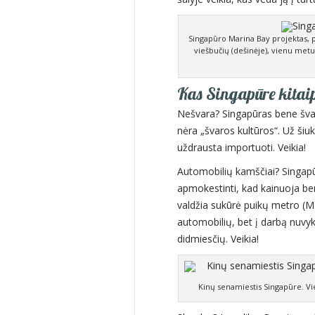
Singapūro Marina Bay projektas, p
viešbučių (dešinėje), vienu metu
Kas Singapūre kitaip,
Nešvara? Singapūras bene švari
nėra „švaros kultūros“. Už ši
uždrausta importuoti. Veikia!
Automobilių kamščiai? Singapū
apmokestinti, kad kainuoja ben
valdžia sukūrė puikų metro (MRT
automobilių, bet į darbą nuvy
didmiesčių. Veikia!
Kinų senamiestis Singapūre. Vi