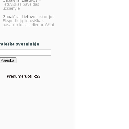
Gabalėliai Lietuvos
–
lietuviškas paveldas
užsienyje
Gabalėliai Lietuvos: istorijos
Ekspedicijų lietuviškais
pasaulio keliais dienoraščiai
Paieška svetainėje
eškoti:
Prenumeruoti RSS