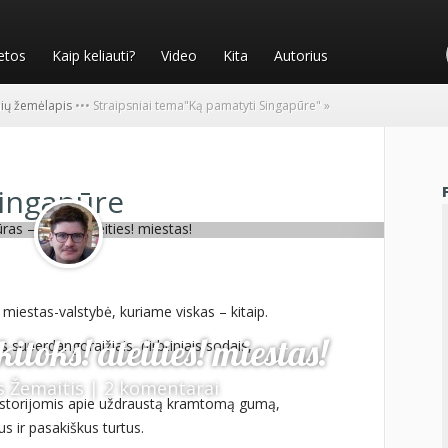
etos
Kaip keliauti?
Video
Kita
Autorius
nių žemėlapis
•
•
•
Straipsniai tema
"
Ką pamatyti Singapūre"
»
Singapūre
 miestas-valstybė, kuriame viskas – kitaip.
itoks! ateities! miestas!
is superdangoraižiais, dirbtiniais sodais,
s Žemaitis
|
2 komentarai
 istorijomis apie uždraustą kramtomą gumą,
s ir pasakiškus turtus.