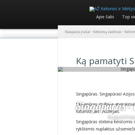
Apie šalis
Top vi
Naujausi įrašai
•
Kelionių vadovai
•
Kelio
Ką pamatyti 
Singapūras. Singapūras! Azijos
Singapūras – k
Singapūras stulbina atvirukinia
futuristiniais muziejais.
Augustina
Singapūras stebina keistomis
rykštėmis nuplaktus užsieniečiu