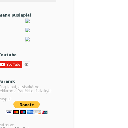
Mano puslapiai
Youtube
Paremk
Jūsų labui, atsisakėme
eklamos! Padėkite išsilaikyti:
Paypal:
Patreon: