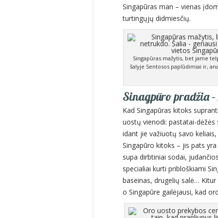
Singapūras man – vienas įdomi
turtingųjų didmiesčių.
Singapūras mažytis, bet jame telp
šalyje Sentosos paplūdimiai ir, an
Sinagpūro pradžia – 
Kad Singapūras kitoks supranti
uostų vienodi: pastatai-dėžės 
idant jie važiuotų savo keliais,
Singapūro kitoks – jis pats yra 
supa dirbtiniai sodai, judanči
specialiai kurti pribloškiami Si
baseinas, drugelių salė… Kitur t
o Singapūre gailėjausi, kad oro