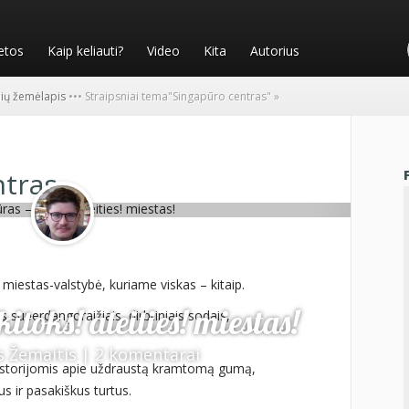
etos
Kaip keliauti?
Video
Kita
Autorius
nių žemėlapis
•
•
•
Straipsniai tema
"
Singapūro centras"
»
ntras
 miestas-valstybė, kuriame viskas – kitaip.
itoks! ateities! miestas!
is superdangoraižiais, dirbtiniais sodais,
s Žemaitis
|
2 komentarai
 istorijomis apie uždraustą kramtomą gumą,
s ir pasakiškus turtus.