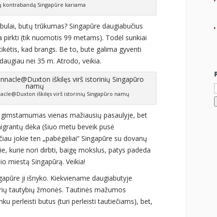
ų kontrabandą Singapūre kariama
bulai, butų trūkumas? Singapūre daugiabučius
a pirkti (tik nuomotis 99 metams). Todėl sunkiai
tikėtis, kad brangs. Be to, bute galima gyventi
daugiau nei 35 m. Atrodo, veikia.
I
nacle@Duxton iškilęs virš istorinių Singapūro namų
 gimstamumas vienas mažiausių pasaulyje, bet
Imigrantų dėka (šiuo metu beveik pusė
ačiau jokie ten „pabėgėliai“ Singapūre su dovanų
ie, kurie nori dirbti, baigę mokslus, patys padeda
lio miestą Singapūrą. Veikia!
gapūre ji išnyko. Kiekviename daugiabutyje
irių tautybių žmonės. Tautinės mažumos
u perleisti butus (turi perleisti tautiečiams), bet,