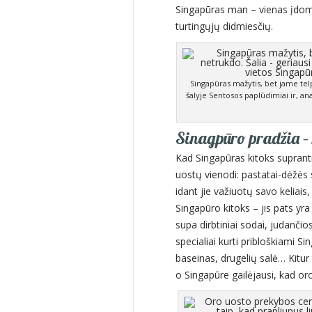
Singapūras man – vienas įdomi
turtingųjų didmiesčių.
Singapūras mažytis, bet jame telp
šalyje Sentosos paplūdimiai ir, an
Sinagpūro pradžia – 
Kad Singapūras kitoks supranti
uostų vienodi: pastatai-dėžės 
idant jie važiuotų savo keliais,
Singapūro kitoks – jis pats yra 
supa dirbtiniai sodai, judanči
specialiai kurti pribloškiami Si
baseinas, drugelių salė… Kitur t
o Singapūre gailėjausi, kad oro