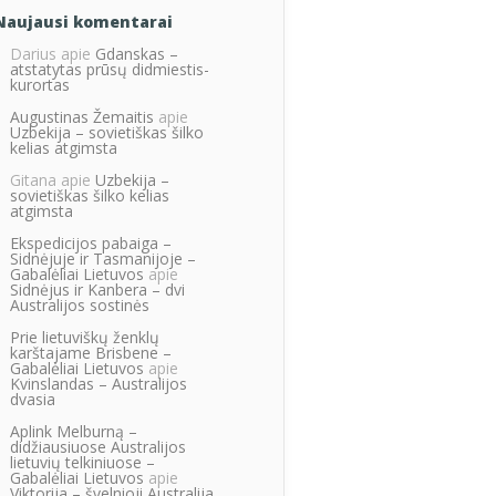
Naujausi komentarai
Darius
apie
Gdanskas –
atstatytas prūsų didmiestis-
kurortas
Augustinas Žemaitis
apie
Uzbekija – sovietiškas šilko
kelias atgimsta
Gitana
apie
Uzbekija –
sovietiškas šilko kelias
atgimsta
Ekspedicijos pabaiga –
Sidnėjuje ir Tasmanijoje –
Gabalėliai Lietuvos
apie
Sidnėjus ir Kanbera – dvi
Australijos sostinės
Prie lietuviškų ženklų
karštajame Brisbene –
Gabalėliai Lietuvos
apie
Kvinslandas – Australijos
dvasia
Aplink Melburną –
didžiausiuose Australijos
lietuvių telkiniuose –
Gabalėliai Lietuvos
apie
Viktorija – švelnioji Australija