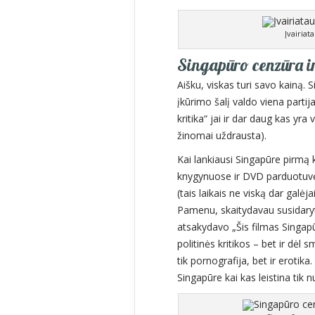
Įvairiat
Singapūro cenzūra ir
Aišku, viskas turi savo kainą.
įkūrimo šalį valdo viena parti
kritika“ jai ir dar daug kas yra
žinomai uždrausta).
Kai lankiausi Singapūre pirmą 
knygynuose ir DVD parduotuv
(tais laikais ne viską dar galėja
Pamenu, skaitydavau susidaryt
atsakydavo „Šis filmas Singapū
politinės kritikos – bet ir dė
tik pornografija, bet ir erotika
Singapūre kai kas leistina tik