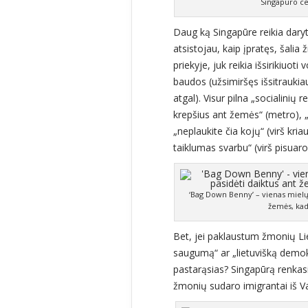
Singapūro ce
Daug ką Singapūre reikia daryti 
atsistojau, kaip įpratęs, šalia
priekyje, juk reikia išsirikiuo
baudos (užsimiršęs išsitraukia
atgal). Visur pilna „socialinių
krepšius ant žemės“ (metro), „
„neplaukite čia kojų“ (virš kria
taiklumas svarbu“ (virš pisuaro 
‘Bag Down Benny’ – vienas mielų S
žemės, kad
Bet, jei paklaustum žmonių Liet
saugumą“ ar „lietuvišką demokr
pastarąsias? Singapūrą renkasi
žmonių sudaro imigrantai iš Va