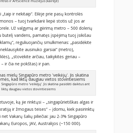
ntras ir ArtScience muziejus (kairėje)
„taip ir nekitaip“. Eilėje prie pasų kontrolės
 žmonos – tuoj tvarkdarė liepė stotis už jos ar
ti vorele. Už valgymą ar gėrimą metro – 500 dolerių
u butelį vandens, pamatęs įspėjimą tuoj įsikišau
 reklamų“, reguliuojančių smulkmenas: „pasidėkite
neklausykite ausinuko garsiai“ (metro),
uklės), „stovėkite arčiau, taikykitės geriau –
– ir čia ne pokštas) ir pan.
ingapūro metro ‘veikėjų’. Jis skatina pasidėti daiktus ant
 liktų daugiau vietos stovintiesiems
uvoje, ką jie rinktųsi – „singapūrietiškas algas ir
atiją ir žmogaus teises“ – įdomu, kiek pasirinktų
 net Vakarų šalių piliečiai: jau 2-3% Singapūro
karų Europos, JAV, Australijos (~150 000).