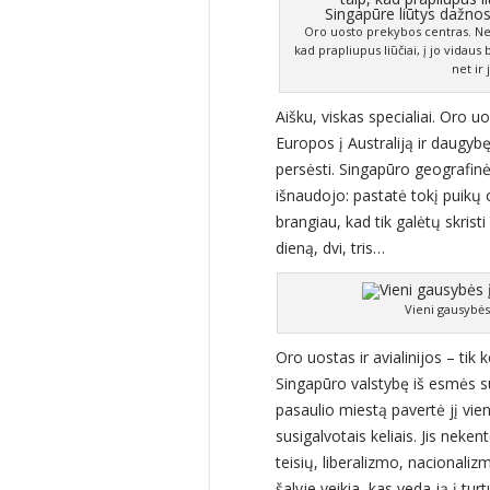
Oro uosto prekybos centras. Ne, 
kad prapliupus liūčiai, į jo vidaus
net ir
Aišku, viskas specialiai. Oro u
Europos į Australiją ir daugybę 
persėsti. Singapūro geografinė 
išnaudojo: pastatė tokį puikų
brangiau, kad tik galėtų skristi
dieną, dvi, tris…
Vieni gausybės
Oro uostas ir avialinijos – tik 
Singapūro valstybę iš esmės s
pasaulio miestą pavertė jį vien
susigalvotais keliais. Jis nek
teisių, liberalizmo, nacionalizm
šalyje veikia, kas veda ją į turt