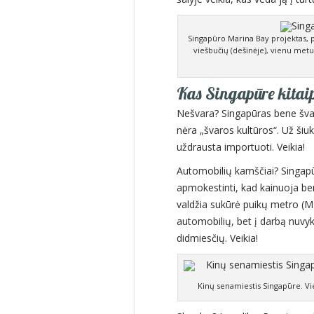
Singapūro Marina Bay projektas, p
viešbučių (dešinėje), vienu metu
Kas Singapūre kitaip,
Nešvara? Singapūras bene švari
nėra „švaros kultūros“. Už ši
uždrausta importuoti. Veikia!
Automobilių kamščiai? Singapū
apmokestinti, kad kainuoja ben
valdžia sukūrė puikų metro (MRT
automobilių, bet į darbą nuvy
didmiesčių. Veikia!
Kinų senamiestis Singapūre. Vi