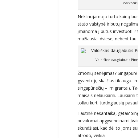
narkotik
Nekilnojamojo turto kainų bur
stato valstybė ir butų negalim
įmanoma į butus investuoti ir 
mažiausiai dviese, nebent tau 
Valdiškas daugiabutis Pin
Žmonių senėjimas? Singapūrė
gyventojų skaičius tik auga. 
singapūriečių – imigrantai). T
maišais nelaukiami. Laukiami t
toliau kurti turtingiausią pasau
Tautinė nesantaika, getai? Sin
privalomai apgyvendinami įva
skundžiasi, kad dėl to joms sunk
atrodo, veikia.