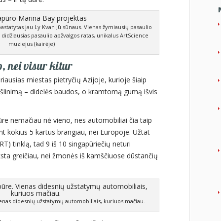
astatytas jau Ly Kvan Jū sūnaus. Vienas žymiausių pasaulio
 didžiausias pasaulio apžvalgos ratas, unikalus ArtScience
muziejus (kairėje)
 nei visur kitur
ausias miestas pietryčių Azijoje, kurioje šiaip
ukšlinimą – didelės baudos, o kramtomą gumą išvis
re nemačiau nė vieno, nes automobiliai čia taip
t kokius 5 kartus brangiau, nei Europoje. Užtat
) tinklą, tad 9 iš 10 singapūriečių neturi
ksta greičiau, nei žmonės iš kamščiuose dūstančių
enas didesnių užstatymų automobiliais, kuriuos mačiau.