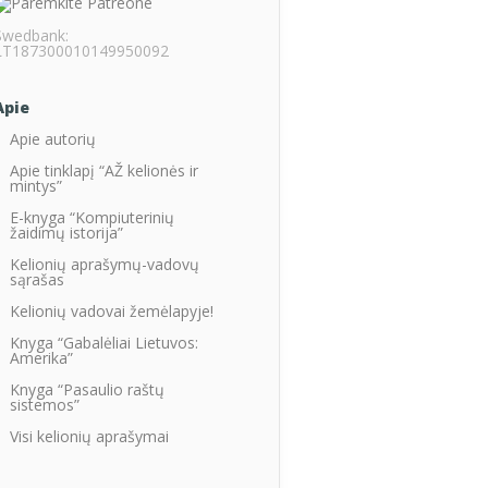
Swedbank:
LT187300010149950092
Apie
Apie autorių
Apie tinklapį “AŽ kelionės ir
mintys”
E-knyga “Kompiuterinių
žaidimų istorija”
Kelionių aprašymų-vadovų
sąrašas
Kelionių vadovai žemėlapyje!
Knyga “Gabalėliai Lietuvos:
Amerika”
Knyga “Pasaulio raštų
sistemos”
Visi kelionių aprašymai