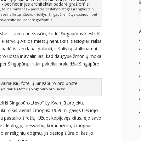
tai ne fontanas – pastatas pastatyto stogas įrengtas taip,
 baseiną lietųsi šitoks krioklys. Singapūre liūtys dažnos – bet
 jas architektai padarė gražiomis
ostas – viena priežasčių, kodėl Singapūras klesti. Iš
Pietryčių Azijos miestų nenuskrisi tiesiogiai: reikia
padėtis tam labai palanki, ir šalis tą stulbinamai
 oro uostą ir avialinijas, kad daugybė žmonių moka
 per Singapūrą. Ir dar pakeliui praleidžia Singapūre
 įvairiausių fotelių Singapūro oro uoste
keli iš Singapūro „tėvo“ Ly Kvan Jū projektų.
ukūrė šis vienas žmogus: 1959 m. gavęs trečiojo
a pasaulio širdžių. Užuot kopijavęs kitus, ėjo savo
entė ideologijų: nesvarbu, komunizmo, žmogaus
o ar religinių dogmų. Jis tiesiog žiūrėjo, kas jo
us – ir tą darė.