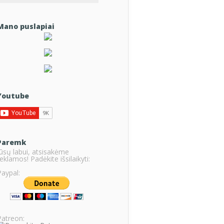
Mano puslapiai
Youtube
Paremk
Jūsų labui, atsisakėme
eklamos! Padėkite išsilaikyti:
Paypal:
Patreon: