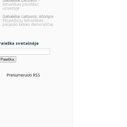
Gabalėliai Lietuvos
–
lietuviškas paveldas
užsienyje
Gabalėliai Lietuvos: istorijos
Ekspedicijų lietuviškais
pasaulio keliais dienoraščiai
Paieška svetainėje
eškoti:
Prenumeruoti RSS