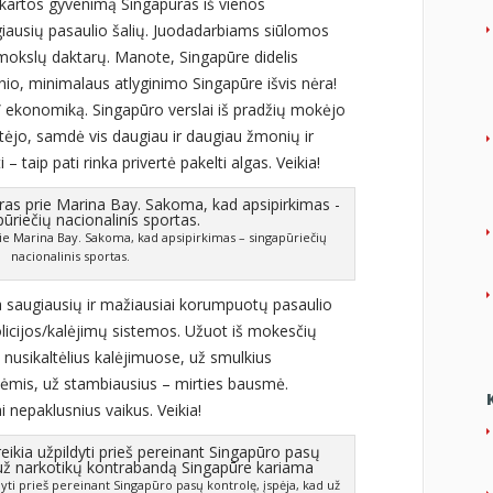
 kartos gyvenimą Singapūras iš vienos
giausių pasaulio šalių. Juodadarbiams siūlomos
 mokslų daktarų. Manote, Singapūre didelis
io, minimalaus atlyginimo Singapūre išvis nėra!
no” ekonomiką. Singapūro verslai iš pradžių mokėjo
tėjo, samdė vis daugiau ir daugiau žmonių ir
– taip pati rinka privertė pakelti algas. Veikia!
e Marina Bay. Sakoma, kad apsipirkimas – singapūriečių
nacionalinis sportas.
a saugiausių ir mažiausiai korumpuotų pasaulio
policijos/kalėjimų sistemos. Užuot iš mokesčių
s nusikaltėlius kalėjimuose, už smulkius
tėmis, už stambiausius – mirties bausmė.
 nepaklusnius vaikus. Veikia!
dyti prieš pereinant Singapūro pasų kontrolę, įspėja, kad už