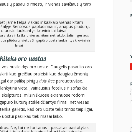
ausių pasaulio miestų ir vienas savičiausių tarp
a viskas ir kažkaip vienas kitam netrukdo. Šalia – geriausi
apus plūdurų, vietos Singapūro uoste laukiantys krovininiai
laivai
kitoks oro uostas
 vos nusileidęs oro uoste. Daugelis pasaulio oro
skirti kuo greičiau praleisti kuo daugiau žmonių
 gal dar palikę pinigų
duty free
parduotuvėse.
lankytina vieta. Įvairiausius fotelius ir sofas čia
r
os skulptūros, milžiniškuose ekranuose rodomi
ngapūro kultūrą atskleidžiantys filmai, net viešas
enka gailėtis, kad oro uoste teks trintis taip ilgai,
 uostui pasilikau tiek mažai laiko.