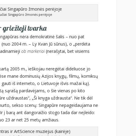
aučiai Singapūro žmonės perėjoje
 griežtoji tvarka
 Singapūras nėra demokratinė šalis – nuo pat
ja (nuo 2004 m. – Ly Kvan Jū sūnus), o „perdėta
 vadinamieji
ob markeriai
(nerašytai, bet visiems
kartą 2005 m., ieškojau neregėtai dideliuose jo
ėse mane dominusių Azijos knygų, filmų, komiksų
i gauti iš interneto, o Lietuvoje išvis mažai ką).
ą sąrašą pardavėjams, o šie vienas po kito
re uždraustas“, „Ši knyga uždrausta“. Ne tik dėl
l smurto, sekso scenų: Singapūre nepageidaujama ne
. Ir į barą ant dangoraižio stogo tada dar neįleido:
 nuo 23 ar net 25 metų amžiaus.