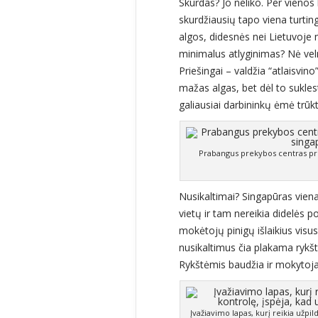
Skurdas? Jo neliko. Per vienos
skurdžiausių tapo viena turtin
algos, didesnės nei Lietuvoje
minimalus atlyginimas? Nė veln
Priešingai – valdžia “atlaisvi
mažas algas, bet dėl to sukles
galiausiai darbininkų ėmė trūkti 
Prabangus prekybos centras pri
Nusikaltimai? Singapūras vien
vietų ir tam nereikia didelės 
mokėtojų pinigų išlaikius visu
nusikaltimus čia plakama rykš
Rykštėmis baudžia ir mokytojai
Įvažiavimo lapas, kurį reikia užpil