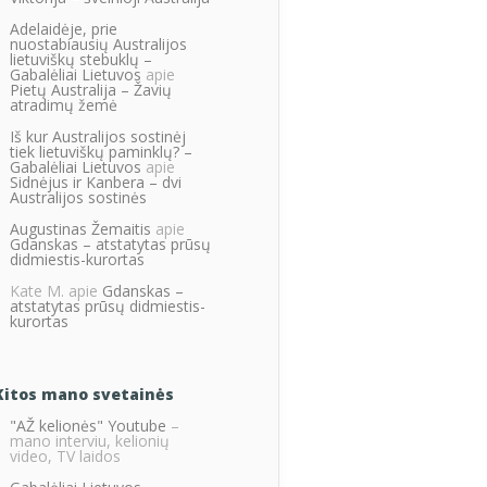
Adelaidėje, prie
nuostabiausių Australijos
lietuviškų stebuklų –
Gabalėliai Lietuvos
apie
Pietų Australija – Žavių
atradimų žemė
Iš kur Australijos sostinėj
tiek lietuviškų paminklų? –
Gabalėliai Lietuvos
apie
Sidnėjus ir Kanbera – dvi
Australijos sostinės
Augustinas Žemaitis
apie
Gdanskas – atstatytas prūsų
didmiestis-kurortas
Kate M.
apie
Gdanskas –
atstatytas prūsų didmiestis-
kurortas
Kitos mano svetainės
"AŽ kelionės" Youtube
–
mano interviu, kelionių
video, TV laidos