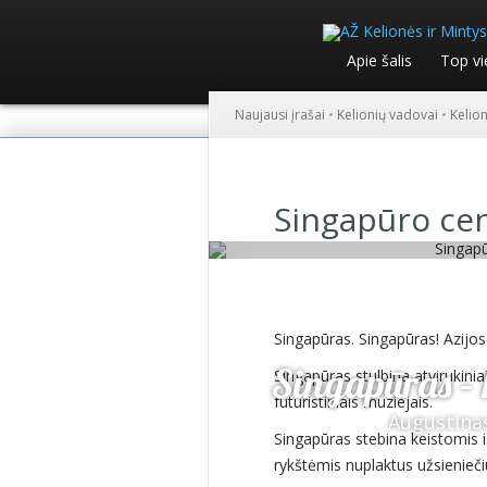
Apie šalis
Top vi
Naujausi įrašai
•
Kelionių vadovai
•
Kelio
Singapūro ce
Singapūras. Singapūras! Azijos
Singapūras – k
Singapūras stulbina atvirukinia
futuristiniais muziejais.
Augustina
Singapūras stebina keistomis
rykštėmis nuplaktus užsieniečiu