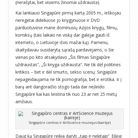
(nerašytai, bet visiems žinomai uždrausta).
Kai lankiausi Singapūre pirmą kartą 2005 m., ieškojau
neregėtai dideliuose jo knygynuose ir DVD
parduotuvėse mane dominusių Azijos knygų, filmų,
komiksų (tais laikais ne viską dar galėjai gauti iš
interneto, o Lietuvoje išvis mažai ką). Pamenu,
skaitydavau susidarytą sąrašą pardavėjams, o šie
vienas po kito atsakydavo „Šis filmas Singapūre
uždraustas“, „Ši knyga uždrausta“. Ne tik dėl politinės
kritikos – bet ir dėl smurto, sekso scenų: Singapūre
nepageidaujama ne tik pornografija, bet ir erotika. Ir į
barą ant dangoraižio stogo tada dar neįleido:
Singapūre kai kas leistina tik nuo 23 ar net 25 metų
amžiaus.
Singapūro centras ir ArtScience muziejus (kairėje)
Daug ką Singapūre reikia daryti „taip ir nekitaip“. Eilėje