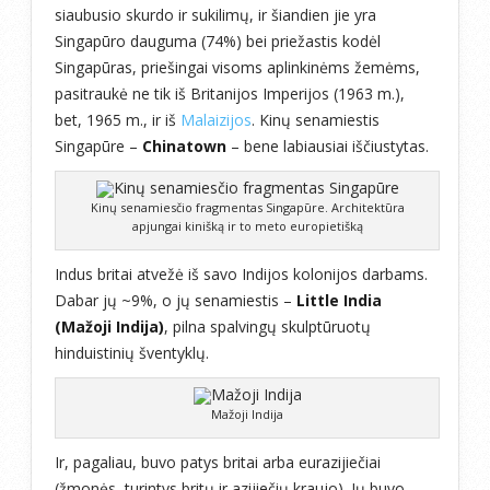
siaubusio skurdo ir sukilimų, ir šiandien jie yra
Singapūro dauguma (74%) bei priežastis kodėl
Singapūras, priešingai visoms aplinkinėms žemėms,
pasitraukė ne tik iš Britanijos Imperijos (1963 m.),
bet, 1965 m., ir iš
Malaizijos
. Kinų senamiestis
Singapūre –
Chinatown
– bene labiausiai iščiustytas.
Kinų senamiesčio fragmentas Singapūre. Architektūra
apjungai kinišką ir to meto europietišką
Indus britai atvežė iš savo Indijos kolonijos darbams.
Dabar jų ~9%, o jų senamiestis –
Little India
(Mažoji Indija)
, pilna spalvingų skulptūruotų
hinduistinių šventyklų.
Mažoji Indija
Ir, pagaliau, buvo patys britai arba eurazijiečiai
(žmonės, turintys britų ir azijiečių kraujo). Jų buvo