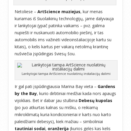
Netoliese –
ArtScience muziejus
, kur menas
kuriamas iš šiuolaikinių technologijų, jame dalyvauja
ir lankytojai (ypač patinka vaikams – pvz. galima
nupiešti ir nuskanuoti automobilio piešinį, ir tas
automobilis ims važinėti videoinstaliacijoje kartu su
kitais), o kelis kartus per vakarą netolimą krantinę
nušviečia įspūdingas šviesų šou.
Lankytojai tampa ArtScience nuolatinių instaliacijų dalimi
Ir gal pati įspūdingiausia Marina Bay vieta –
Gardens
by the Bay
, kurio dirbtiniai medžiai kada nors apaugs
vijokliais. Bet ir dabar jau stulbina
Debesų kupolas
(po juo atkurtas kalnas su mišku, o reikiamą
mikroklimatą kuria kondicionieriai ir karts nuo karto
paleidžiami debesys), kiek mažiau – simboliniai
tautiniai sodai
,
oranžerija
(kurios gėlės kas kelis