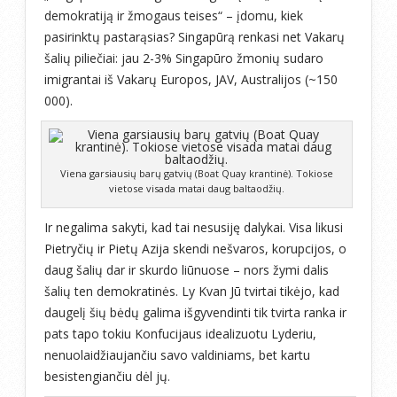
demokratiją ir žmogaus teises“ – įdomu, kiek
pasirinktų pastarąsias? Singapūrą renkasi net Vakarų
šalių piliečiai: jau 2-3% Singapūro žmonių sudaro
imigrantai iš Vakarų Europos, JAV, Australijos (~150
000).
Viena garsiausių barų gatvių (Boat Quay krantinė). Tokiose
vietose visada matai daug baltaodžių.
Ir negalima sakyti, kad tai nesusiję dalykai. Visa likusi
Pietryčių ir Pietų Azija skendi nešvaros, korupcijos, o
daug šalių dar ir skurdo liūnuose – nors žymi dalis
šalių ten demokratinės. Ly Kvan Jū tvirtai tikėjo, kad
daugelį šių bėdų galima išgyvendinti tik tvirta ranka ir
pats tapo tokiu Konfucijaus idealizuotu Lyderiu,
nenuolaidžiaujančiu savo valdiniams, bet kartu
besistengiančiu dėl jų.