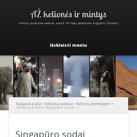
Išskleisti meniu
Naujausi įrašai
•
Kelionių vadovai
•
Kelionių žemėlapis
•
•
•
Straipsniai tema
"
Singapūro sodai"
»
Singapūro sodai