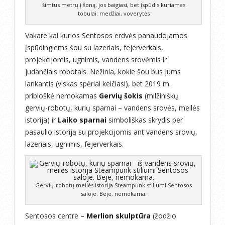
šimtus metrų į šoną, jos baigiasi, bet įspūdis kuriamas
tobulai: medžiai, voverytės
Vakare kai kurios Sentosos erdvės panaudojamos
įspūdingiems šou su lazeriais, fejerverkais,
projekcijomis, ugnimis, vandens srovėmis ir
judančiais robotais. Nežinia, kokie šou bus jums
lankantis (viskas spėriai keičiasi), bet 2019 m.
pribloškė nemokamas
Gervių šokis
(milžiniškų
gervių-robotų, kurių sparnai – vandens srovės, meilės
istorija) ir
Laiko sparnai
simboliškas skrydis per
pasaulio istoriją su projekcijomis ant vandens srovių,
lazeriais, ugnimis, fejerverkais.
Gervių-robotų meilės istorija Steampunk stiliumi Sentosos
saloje. Beje, nemokama.
Sentosos centre –
Merlion skulptūra
(žodžio