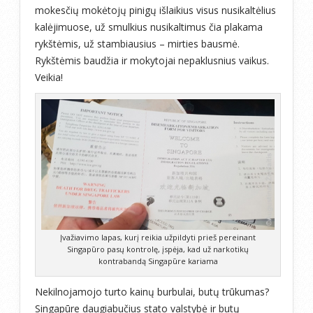
mokesčių mokėtojų pinigų išlaikius visus nusikaltėlius
kalėjimuose, už smulkius nusikaltimus čia plakama
rykštėmis, už stambiausius – mirties bausmė.
Rykštėmis baudžia ir mokytojai nepaklusnius vaikus.
Veikia!
Įvažiavimo lapas, kurį reikia užpildyti prieš pereinant
Singapūro pasų kontrolę, įspėja, kad už narkotikų
kontrabandą Singapūre kariama
Nekilnojamojo turto kainų burbulai, butų trūkumas?
Singapūre daugiabučius stato valstybė ir butų