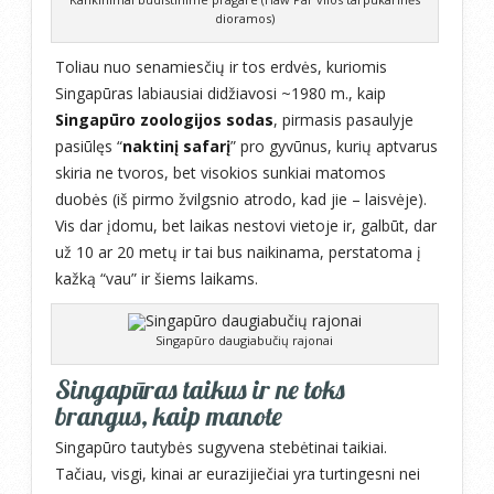
dioramos)
Toliau nuo senamiesčių ir tos erdvės, kuriomis
Singapūras labiausiai didžiavosi ~1980 m., kaip
Singapūro zoologijos sodas
, pirmasis pasaulyje
pasiūlęs “
naktinį safarį
” pro gyvūnus, kurių aptvarus
skiria ne tvoros, bet visokios sunkiai matomos
duobės (iš pirmo žvilgsnio atrodo, kad jie – laisvėje).
Vis dar įdomu, bet laikas nestovi vietoje ir, galbūt, dar
už 10 ar 20 metų ir tai bus naikinama, perstatoma į
kažką “vau” ir šiems laikams.
Singapūro daugiabučių rajonai
Singapūras taikus ir ne toks
brangus, kaip manote
Singapūro tautybės sugyvena stebėtinai taikiai.
Tačiau, visgi, kinai ar eurazijiečiai yra turtingesni nei