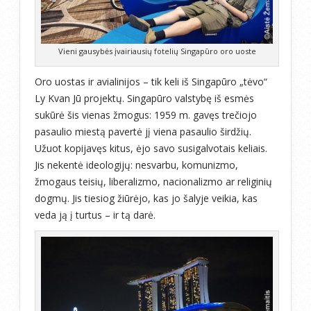
Vieni gausybės įvairiausių fotelių Singapūro oro uoste
Oro uostas ir avialinijos – tik keli iš Singapūro „tėvo“
Ly Kvan Jū projektų. Singapūro valstybę iš esmės
sukūrė šis vienas žmogus: 1959 m. gavęs trečiojo
pasaulio miestą pavertė jį viena pasaulio širdžių.
Užuot kopijavęs kitus, ėjo savo susigalvotais keliais.
Jis nekentė ideologijų: nesvarbu, komunizmo,
žmogaus teisių, liberalizmo, nacionalizmo ar religinių
dogmų. Jis tiesiog žiūrėjo, kas jo šalyje veikia, kas
veda ją į turtus – ir tą darė.