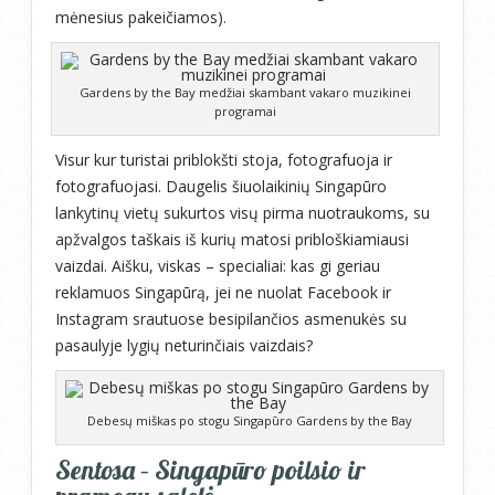
mėnesius pakeičiamos).
Gardens by the Bay medžiai skambant vakaro muzikinei
programai
Visur kur turistai priblokšti stoja, fotografuoja ir
fotografuojasi. Daugelis šiuolaikinių Singapūro
lankytinų vietų sukurtos visų pirma nuotraukoms, su
apžvalgos taškais iš kurių matosi pribloškiamiausi
vaizdai. Aišku, viskas – specialiai: kas gi geriau
reklamuos Singapūrą, jei ne nuolat Facebook ir
Instagram srautuose besipilančios asmenukės su
pasaulyje lygių neturinčiais vaizdais?
Debesų miškas po stogu Singapūro Gardens by the Bay
Sentosa – Singapūro poilsio ir