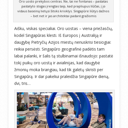
Oro uosto prekybos centras. Ne, tai ne fontanas – pastatas
pastatyto stogas įrengtas taip, kad prapliupus liūčiai, į jo
vidaus baseiną lietųsi šitoks krioklys. Singapūre liūtys dažnos
– bet net ir jas architektai padarė gražiomis
Aišku, viskas specialiai. Oro uostas – viena priežasčių,
kodėl Singapūras klesti. Iš Europos į Australiją ir
daugybę Pietryčių Azijos miestų nenuskrisi tiesiogiai:
reikia persėsti. Singapūro geografinė padėtis tam
labai palanki, ir šalis tą stulbinamai išnaudojo: pastatė
tokį puikų oro uostą ir avialinijas, kad daugybė
žmonių moka brangiau, kad tik galėtų skristi per
Singapūrą. Ir dar pakeliui praleidžia Singapūre dieną,
dvi, tris…