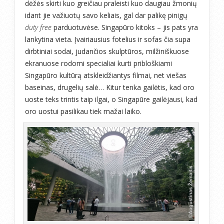
dėžės skirti kuo greičiau praleisti kuo daugiau žmonių
idant jie važiuotų savo keliais, gal dar palikę pinigų
duty free
parduotuvėse. Singapūro kitoks – jis pats yra
lankytina vieta. Įvairiausius fotelius ir sofas čia supa
dirbtiniai sodai, judančios skulptūros, milžiniškuose
ekranuose rodomi specialiai kurti pribloškiami
Singapūro kultūrą atskleidžiantys filmai, net viešas
baseinas, drugelių salė… Kitur tenka gailėtis, kad oro
uoste teks trintis taip ilgai, o Singapūre gailėjausi, kad
oro uostui pasilikau tiek mažai laiko.