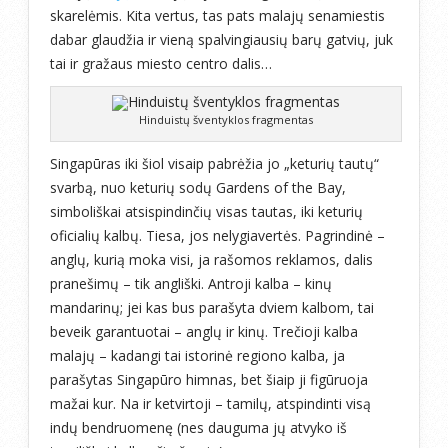
skarelėmis. Kita vertus, tas pats malajų senamiestis
dabar glaudžia ir vieną spalvingiausių barų gatvių, juk
tai ir gražaus miesto centro dalis…
Hinduistų šventyklos fragmentas
Singapūras iki šiol visaip pabrėžia jo „keturių tautų“
svarbą, nuo keturių sodų Gardens of the Bay,
simboliškai atsispindinčių visas tautas, iki keturių
oficialių kalbų. Tiesa, jos nelygiavertės. Pagrindinė –
anglų, kurią moka visi, ja rašomos reklamos, dalis
pranešimų – tik angliški. Antroji kalba – kinų
mandarinų; jei kas bus parašyta dviem kalbom, tai
beveik garantuotai – anglų ir kinų. Trečioji kalba
malajų – kadangi tai istorinė regiono kalba, ja
parašytas Singapūro himnas, bet šiaip ji figūruoja
mažai kur. Na ir ketvirtoji – tamilų, atspindinti visą
indų bendruomenę (nes dauguma jų atvyko iš