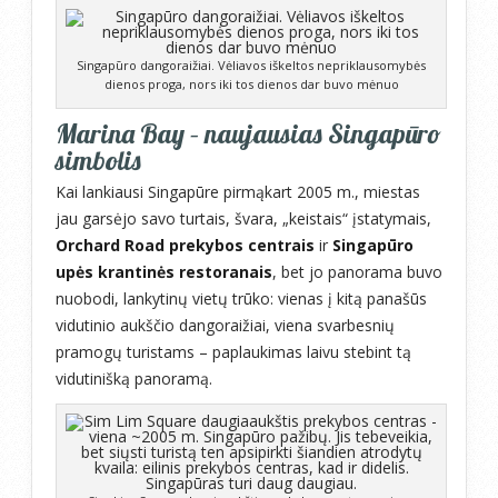
Singapūro dangoraižiai. Vėliavos iškeltos nepriklausomybės
dienos proga, nors iki tos dienos dar buvo mėnuo
Marina Bay – naujausias Singapūro
simbolis
Kai lankiausi Singapūre pirmąkart 2005 m., miestas
jau garsėjo savo turtais, švara, „keistais“ įstatymais,
Orchard Road prekybos centrais
ir
Singapūro
upės krantinės restoranais
, bet jo panorama buvo
nuobodi, lankytinų vietų trūko: vienas į kitą panašūs
vidutinio aukščio dangoraižiai, viena svarbesnių
pramogų turistams – paplaukimas laivu stebint tą
vidutinišką panoramą.