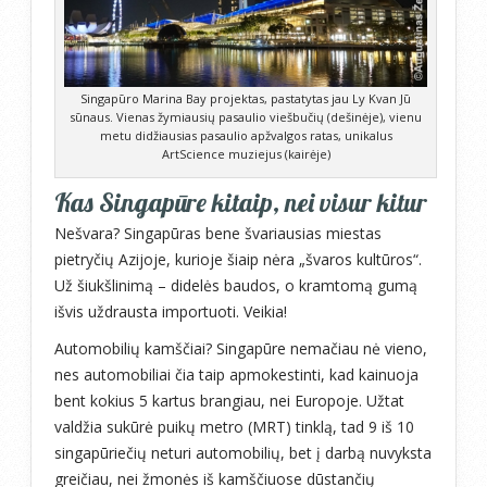
Singapūro Marina Bay projektas, pastatytas jau Ly Kvan Jū
sūnaus. Vienas žymiausių pasaulio viešbučių (dešinėje), vienu
metu didžiausias pasaulio apžvalgos ratas, unikalus
ArtScience muziejus (kairėje)
Kas Singapūre kitaip, nei visur kitur
Nešvara? Singapūras bene švariausias miestas
pietryčių Azijoje, kurioje šiaip nėra „švaros kultūros“.
Už šiukšlinimą – didelės baudos, o kramtomą gumą
išvis uždrausta importuoti. Veikia!
Automobilių kamščiai? Singapūre nemačiau nė vieno,
nes automobiliai čia taip apmokestinti, kad kainuoja
bent kokius 5 kartus brangiau, nei Europoje. Užtat
valdžia sukūrė puikų metro (MRT) tinklą, tad 9 iš 10
singapūriečių neturi automobilių, bet į darbą nuvyksta
greičiau, nei žmonės iš kamščiuose dūstančių