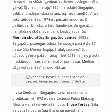
reikšmė – undliūtis, gyvūnas su žuvies uodega ir liūto
galva). Šį „mitinį herojų“ 1964 m. sukūrė Singapūro
valdžia, pradėjusi skatinti turizmą: neva „undliūtis“ yra
toks vietos mitas. 1974 m. pastatė anuomet iš
pažiūros milžinišką, o tarp šiandienos dangoraižių –
miniatiūrinę (8,6 m) vandeniu besispjaudančio
Merlion skulptūrą Singapūro centre
. 1995 m.
Singapūrui pažengus toliau, Sentosoje pastatyta 37
m aukščio Merlion kopija. Ji „dalyvaudavo“ šou,
būdavo galima pakilti į viršų – bet 2019 m. ji nugriauta
– sukūrus „rimtesnių“ simbolių, jau ir visas Merlion
„išgalvotas mitas“ atrodo lėkštas.
Vandeniu besispjaudantis “pirmasis” Merlion
Ir visa Sentosa – Singapūro turizmo skatinimo
produktas. Iki 1972 m. sala vadinosi Pulau Blakang
Mati, o vienintelė veikla ten buvo
Siloso fortas
. Sala
pervadinta paprasčiau ištariamu pavadinimu,