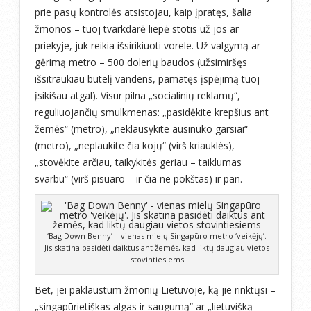
prie pasų kontrolės atsistojau, kaip įpratęs, šalia
žmonos – tuoj tvarkdarė liepė stotis už jos ar
priekyje, juk reikia išsirikiuoti vorele. Už valgymą ar
gėrimą metro – 500 dolerių baudos (užsimiršęs
išsitraukiau butelį vandens, pamatęs įspėjimą tuoj
įsikišau atgal). Visur pilna „socialinių reklamų“,
reguliuojančių smulkmenas: „pasidėkite krepšius ant
žemės“ (metro), „neklausykite ausinuko garsiai“
(metro), „neplaukite čia kojų“ (virš kriauklės),
„stovėkite arčiau, taikykitės geriau – taiklumas
svarbu“ (virš pisuaro – ir čia ne pokštas) ir pan.
‘Bag Down Benny’ – vienas mielų Singapūro metro ‘veikėjų’.
Jis skatina pasidėti daiktus ant žemės, kad liktų daugiau vietos
stovintiesiems
Bet, jei paklaustum žmonių Lietuvoje, ką jie rinktųsi –
„singapūrietiškas algas ir saugumą“ ar „lietuvišką