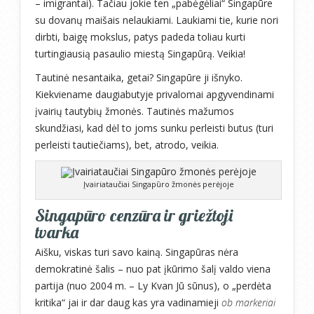
– imigrantai). Tačiau jokie ten „pabėgėliai“ Singapūre
su dovanų maišais nelaukiami. Laukiami tie, kurie nori
dirbti, baigę mokslus, patys padeda toliau kurti
turtingiausią pasaulio miestą Singapūrą. Veikia!
Tautinė nesantaika, getai? Singapūre ji išnyko.
Kiekviename daugiabutyje privalomai apgyvendinami
įvairių tautybių žmonės. Tautinės mažumos
skundžiasi, kad dėl to joms sunku perleisti butus (turi
perleisti tautiečiams), bet, atrodo, veikia.
Įvairiataučiai Singapūro žmonės perėjoje
Singapūro cenzūra ir griežtoji
tvarka
Aišku, viskas turi savo kainą. Singapūras nėra
demokratinė šalis – nuo pat įkūrimo šalį valdo viena
partija (nuo 2004 m. – Ly Kvan Jū sūnus), o „perdėta
kritika“ jai ir dar daug kas yra vadinamieji
ob markeriai