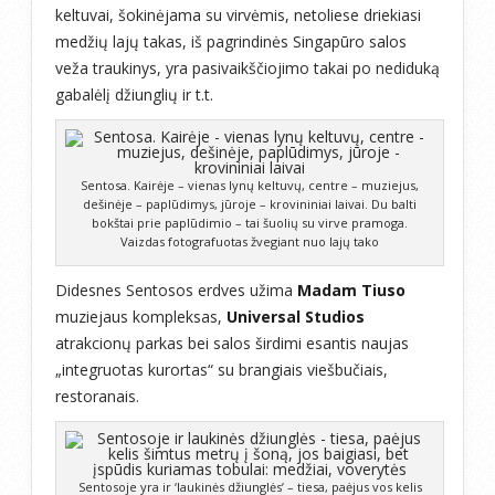
keltuvai, šokinėjama su virvėmis, netoliese driekiasi
medžių lajų takas, iš pagrindinės Singapūro salos
veža traukinys, yra pasivaikščiojimo takai po nediduką
gabalėlį džiunglių ir t.t.
Sentosa. Kairėje – vienas lynų keltuvų, centre – muziejus,
dešinėje – paplūdimys, jūroje – krovininiai laivai. Du balti
bokštai prie paplūdimio – tai šuolių su virve pramoga.
Vaizdas fotografuotas žvegiant nuo lajų tako
Didesnes Sentosos erdves užima
Madam Tiuso
muziejaus kompleksas,
Universal Studios
atrakcionų parkas bei salos širdimi esantis naujas
„integruotas kurortas“ su brangiais viešbučiais,
restoranais.
Sentosoje yra ir ‘laukinės džiunglės’ – tiesa, paėjus vos kelis