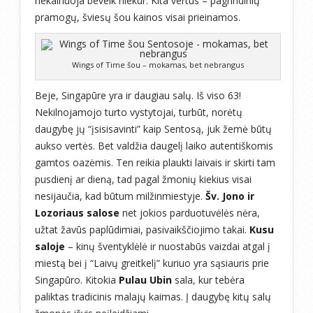
nekainuoja beveik niekur. Kita vertus – pagrindinių
pramogų, šviesų šou kainos visai prieinamos.
Wings of Time šou – mokamas, bet nebrangus
Beje, Singapūre yra ir daugiau salų. Iš viso 63!
Nekilnojamojo turto vystytojai, turbūt, norėtų
daugybę jų “įsisisavinti” kaip Sentosą, juk žemė būtų
aukso vertės. Bet valdžia daugelį laiko autentiškomis
gamtos oazėmis. Ten reikia plaukti laivais ir skirti tam
pusdienį ar dieną, tad pagal žmonių kiekius visai
nesijaučia, kad būtum milžinmiestyje.
Šv. Jono ir
Lozoriaus salose
net jokios parduotuvėlės nėra,
užtat žavūs paplūdimiai, pasivaikščiojimo takai.
Kusu
saloje
– kinų šventyklėlė ir nuostabūs vaizdai atgal į
miestą bei į “Laivų greitkelį” kuriuo yra sąsiauris prie
Singapūro. Kitokia
Pulau Ubin
sala, kur tebėra
paliktas tradicinis malajų kaimas. Į daugybę kitų salų