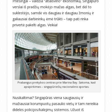
Priešingai – valdžia “atlaisvino” ekonomiką. Singapūro
verslai iš pradžių mokėjo mažas algas, bet dėl to
suklestėjo, samdė vis daugiau ir daugiau žmonių ir
galiausiai darbininkų ėmė trūkti – taip pati rinka
privertė pakelti algas. Veikia!
Prabangus prekybos centras prie Marina Bay. Sakoma, kad
apsipirkimas – singapūriečių nacionalinis sportas.
Nusikaltimai? Singapūras viena saugiausių ir
mažiausiai korumpuotų pasaulio vietų ir tam nereikia
didelės policijos/kalėjimų sistemos. Užuot iš