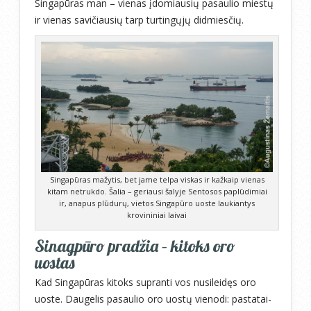
Singapūras man – vienas įdomiausių pasaulio miestų
ir vienas savičiausių tarp turtingųjų didmiesčių.
Singapūras mažytis, bet jame telpa viskas ir kažkaip vienas
kitam netrukdo. Šalia – geriausi šalyje Sentosos paplūdimiai
ir, anapus plūdurų, vietos Singapūro uoste laukiantys
krovininiai laivai
Sinagpūro pradžia – kitoks oro
uostas
Kad Singapūras kitoks supranti vos nusileidęs oro
uoste. Daugelis pasaulio oro uostų vienodi: pastatai-