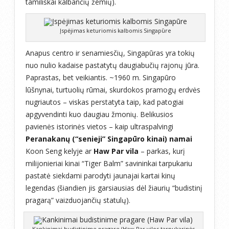
tamiliškai kalbančių žemių).
Įspėjimas keturiomis kalbomis Singapūre
Anapus centro ir senamiesčių, Singapūras yra tokių
nuo nulio kadaise pastatytų daugiabučių rajonų jūra.
Paprastas, bet veikiantis. ~1960 m. Singapūro
lūšnynai, turtuolių rūmai, skurdokos pramogų erdvės
nugriautos – viskas perstatyta taip, kad patogiai
apgyvendinti kuo daugiau žmonių. Belikusios
pavienės istorinės vietos – kaip ultraspalvingi
Peranakanų (“senieji” Singapūro kinai) namai
Koon Seng kelyje ar
Haw Par vila
– parkas, kurį
milijonieriai kinai “Tiger Balm” savininkai tarpukariu
pastatė siekdami parodyti jaunajai kartai kinų
legendas (šiandien jis garsiausias dėl žiaurių “budistinį
pragarą” vaizduojančių statulų).
Kankinimai budistinime pragare (Haw Par vilos tarpukarinės