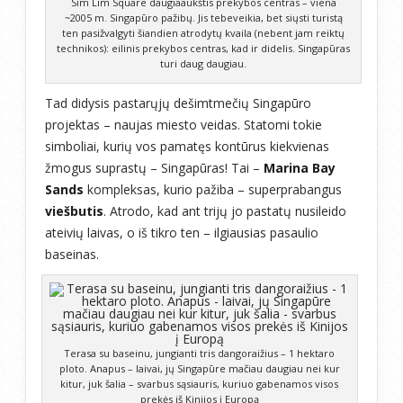
Sim Lim Square daugiaaukštis prekybos centras – viena
~2005 m. Singapūro pažibų. Jis tebeveikia, bet siųsti turistą
ten pasižvalgyti šiandien atrodytų kvaila (nebent jam reiktų
technikos): eilinis prekybos centras, kad ir didelis. Singapūras
turi daug daugiau.
Tad didysis pastarųjų dešimtmečių Singapūro
projektas – naujas miesto veidas. Statomi tokie
simboliai, kurių vos pamatęs kontūrus kiekvienas
žmogus suprastų – Singapūras! Tai –
Marina Bay
Sands
kompleksas, kurio pažiba – superprabangus
viešbutis
. Atrodo, kad ant trijų jo pastatų nusileido
ateivių laivas, o iš tikro ten – ilgiausias pasaulio
baseinas.
Terasa su baseinu, jungianti tris dangoraižius – 1 hektaro
ploto. Anapus – laivai, jų Singapūre mačiau daugiau nei kur
kitur, juk šalia – svarbus sąsiauris, kuriuo gabenamos visos
prekės iš Kinijos į Europą