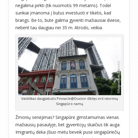
negalima pirkti (tik nuomotis 99 metams). Todėl
sunkiai įmanoma į butus investuoti ir tikėtis, kad
brangs. Be to, bute galima gyventi mažiausiai dviese,
nebent tau daugiau nei 35 m. Atrodo, veikia.
Valdiškas daugiabutis Pinnacle@Duxton iškilęs virš istorinių
Singapūro namų
Žmonių senėjimas? Singapūrė gimstamumas vienas
mažiausių pasaulyje, bet gyventojų skaičius tik auga.
Imigrantų dėka (šiuo metu beveik pusė singapūriečių