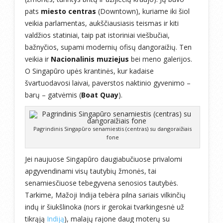
pats
miesto centras
(Downtown), kuriame iki šiol
veikia parlamentas, aukščiausiasis teismas ir kiti
valdžios statiniai, taip pat istoriniai viešbučiai,
bažnyčios, supami modernių ofisų dangoraižių. Ten
veikia ir
Nacionalinis muziejus
bei meno galerijos.
O Singapūro upės krantinės, kur kadaise
švartuodavosi laivai, paverstos naktinio gyvenimo –
barų – gatvėmis (
Boat Quay
).
Pagrindinis Singapūro senamiestis (centras) su dangoraižiais
fone
Jei naujuose Singapūro daugiabučiuose privalomi
apgyvendinami visų tautybių žmonės, tai
senamiesčiuose tebegyvena senosios tautybės.
Tarkime, Mažoji Indija tebėra pilna sariais vilkinčių
indų ir šiukšlinoka (nors ir gerokai tvarkingesnė už
tikrąją
Indiją
), malajų rajone daug moterų su