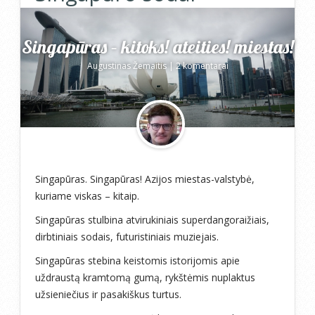
Singapūras – kitoks! ateities! miestas!
Augustinas Žemaitis
|
2 komentarai
Singapūras. Singapūras! Azijos miestas-valstybė,
kuriame viskas – kitaip.
Singapūras stulbina atvirukiniais superdangoraižiais,
dirbtiniais sodais, futuristiniais muziejais.
Singapūras stebina keistomis istorijomis apie
uždraustą kramtomą gumą, rykštėmis nuplaktus
užsieniečius ir pasakiškus turtus.