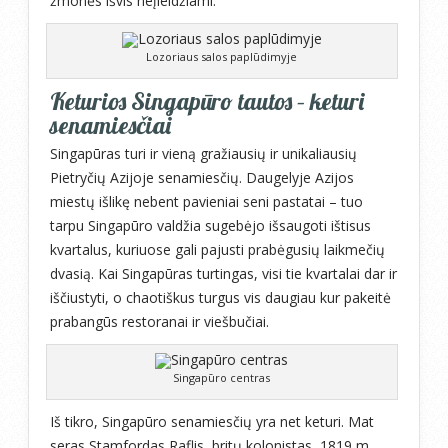
žmonės išvis neįleidžiami.
Lozoriaus salos paplūdimyje
Keturios Singapūro tautos – keturi
senamiesčiai
Singapūras turi ir vieną gražiausių ir unikaliausių
Pietryčių Azijoje senamiesčių. Daugelyje Azijos
miestų išlikę nebent pavieniai seni pastatai – tuo
tarpu Singapūro valdžia sugebėjo išsaugoti ištisus
kvartalus, kuriuose gali pajusti prabėgusių laikmečių
dvasią. Kai Singapūras turtingas, visi tie kvartalai dar ir
iščiustyti, o chaotiškus turgus vis daugiau kur pakeitė
prabangūs restoranai ir viešbučiai.
Singapūro centras
Iš tikro, Singapūro senamiesčių yra net keturi. Mat
seras Stamfordas Raflis, britų kolonistas, 1819 m.