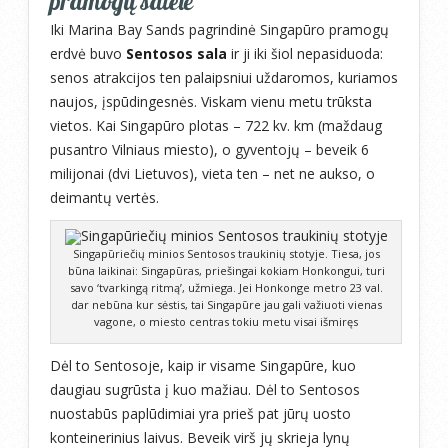
pramogų salelė
Iki Marina Bay Sands pagrindinė Singapūro pramogų
erdvė buvo
Sentosos sala
ir ji iki šiol nepasiduoda:
senos atrakcijos ten palaipsniui uždaromos, kuriamos
naujos, įspūdingesnės. Viskam vienu metu trūksta
vietos. Kai Singapūro plotas – 722 kv. km (maždaug
pusantro Vilniaus miesto), o gyventojų – beveik 6
milijonai (dvi Lietuvos), vieta ten – net ne aukso, o
deimantų vertės.
Singapūriečių minios Sentosos traukinių stotyje. Tiesa, jos
būna laikinai: Singapūras, priešingai kokiam Honkongui, turi
savo ‘tvarkingą ritmą’, užmiega. Jei Honkonge metro 23 val.
dar nebūna kur sėstis, tai Singapūre jau gali važiuoti vienas
vagone, o miesto centras tokiu metu visai išmiręs
Dėl to Sentosoje, kaip ir visame Singapūre, kuo
daugiau sugrūsta į kuo mažiau. Dėl to Sentosos
nuostabūs paplūdimiai yra prieš pat jūrų uosto
konteinerinius laivus. Beveik virš jų skrieja lynų