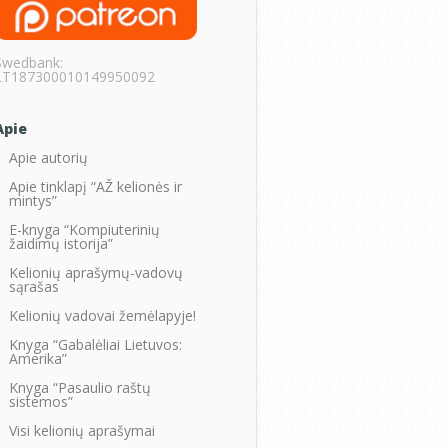
Swedbank:
LT187300010149950092
Apie
Apie autorių
Apie tinklapį “AŽ kelionės ir
mintys”
E-knyga “Kompiuterinių
žaidimų istorija”
Kelionių aprašymų-vadovų
sąrašas
Kelionių vadovai žemėlapyje!
Knyga “Gabalėliai Lietuvos:
Amerika”
Knyga “Pasaulio raštų
sistemos”
Visi kelionių aprašymai