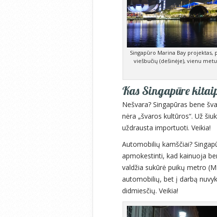
Singapūro Marina Bay projektas, p
viešbučių (dešinėje), vienu metu
Kas Singapūre kitaip,
Nešvara? Singapūras bene švari
nėra „švaros kultūros“. Už ši
uždrausta importuoti. Veikia!
Automobilių kamščiai? Singapū
apmokestinti, kad kainuoja ben
valdžia sukūrė puikų metro (MRT
automobilių, bet į darbą nuvy
didmiesčių. Veikia!