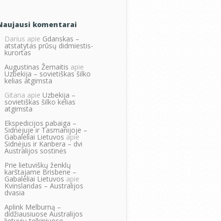
Naujausi komentarai
Darius
apie
Gdanskas –
atstatytas prūsų didmiestis-
kurortas
Augustinas Žemaitis
apie
Uzbekija – sovietiškas šilko
kelias atgimsta
Gitana
apie
Uzbekija –
sovietiškas šilko kelias
atgimsta
Ekspedicijos pabaiga –
Sidnėjuje ir Tasmanijoje –
Gabalėliai Lietuvos
apie
Sidnėjus ir Kanbera – dvi
Australijos sostinės
Prie lietuviškų ženklų
karštajame Brisbene –
Gabalėliai Lietuvos
apie
Kvinslandas – Australijos
dvasia
Aplink Melburną –
didžiausiuose Australijos
lietuvių telkiniuose –