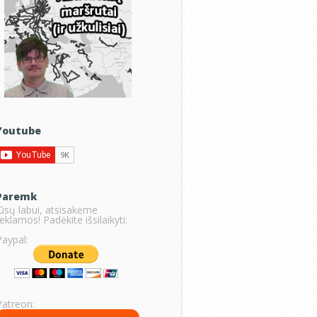
Youtube
Paremk
Jūsų labui, atsisakėme
eklamos! Padėkite išsilaikyti:
Paypal:
Patreon: