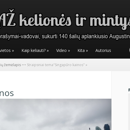
vietos
»
Kaip keliauti?
»
Video
»
Kita
»
Autorius
nių žemėlapis
•
•
•
Straipsniai tema
"
Singapūro kainos"
»
inos