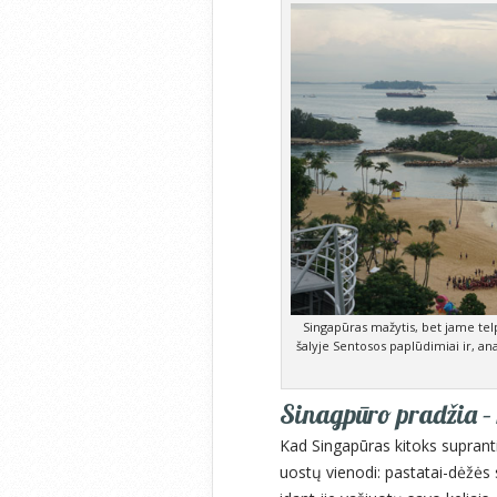
Singapūras mažytis, bet jame telp
šalyje Sentosos paplūdimiai ir, an
Sinagpūro pradžia – 
Kad Singapūras kitoks supranti
uostų vienodi: pastatai-dėžės 