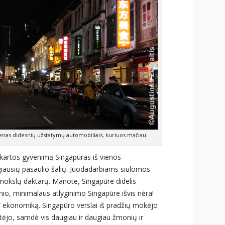
enas didesnių užstatymų automobiliais, kuriuos mačiau.
 kartos gyvenimą Singapūras iš vienos
giausių pasaulio šalių. Juodadarbiams siūlomos
 mokslų daktarų. Manote, Singapūre didelis
io, minimalaus atlyginimo Singapūre išvis nėra!
no” ekonomiką. Singapūro verslai iš pradžių mokėjo
tėjo, samdė vis daugiau ir daugiau žmonių ir