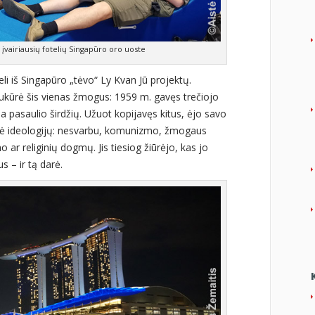
 įvairiausių fotelių Singapūro oro uoste
keli iš Singapūro „tėvo“ Ly Kvan Jū projektų.
ukūrė šis vienas žmogus: 1959 m. gavęs trečiojo
a pasaulio širdžių. Užuot kopijavęs kitus, ėjo savo
entė ideologijų: nesvarbu, komunizmo, žmogaus
o ar religinių dogmų. Jis tiesiog žiūrėjo, kas jo
us – ir tą darė.