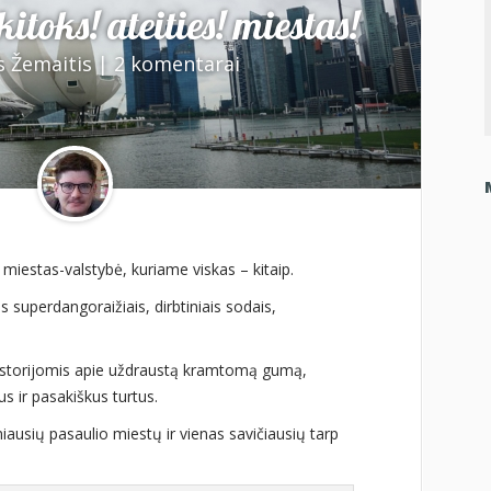
itoks! ateities! miestas!
s Žemaitis
|
2 komentarai
 miestas-valstybė, kuriame viskas – kitaip.
is superdangoraižiais, dirbtiniais sodais,
 istorijomis apie uždraustą kramtomą gumą,
s ir pasakiškus turtus.
ausių pasaulio miestų ir vienas savičiausių tarp