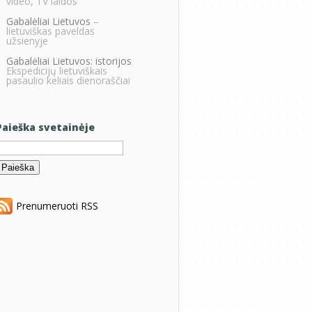
video, TV laidos
Gabalėliai Lietuvos
–
lietuviškas paveldas
užsienyje
Gabalėliai Lietuvos: istorijos
Ekspedicijų lietuviškais
pasaulio keliais dienoraščiai
Paieška svetainėje
eškoti:
Prenumeruoti RSS