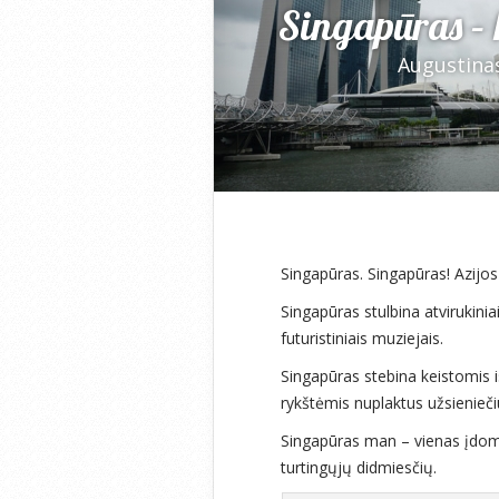
Singapūras – k
Augustina
Singapūras. Singapūras! Azijos
Singapūras stulbina atvirukinia
futuristiniais muziejais.
Singapūras stebina keistomis
rykštėmis nuplaktus užsieniečiu
Singapūras man – vienas įdomi
turtingųjų didmiesčių.