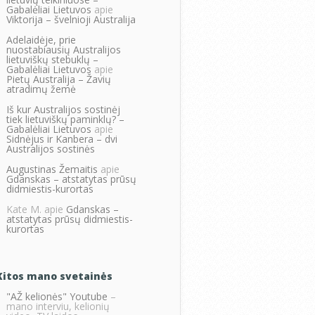
Gabalėliai Lietuvos
apie
Viktorija – švelnioji Australija
Adelaidėje, prie
nuostabiausių Australijos
lietuviškų stebuklų –
Gabalėliai Lietuvos
apie
Pietų Australija – Žavių
atradimų žemė
Iš kur Australijos sostinėj
tiek lietuviškų paminklų? –
Gabalėliai Lietuvos
apie
Sidnėjus ir Kanbera – dvi
Australijos sostinės
Augustinas Žemaitis
apie
Gdanskas – atstatytas prūsų
didmiestis-kurortas
Kate M.
apie
Gdanskas –
atstatytas prūsų didmiestis-
kurortas
Kitos mano svetainės
"AŽ kelionės" Youtube
–
mano interviu, kelionių