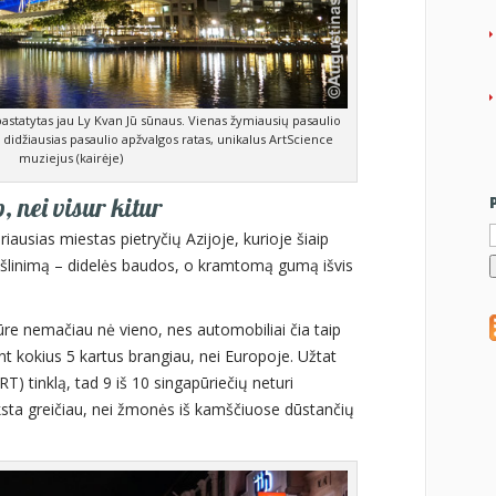
astatytas jau Ly Kvan Jū sūnaus. Vienas žymiausių pasaulio
 didžiausias pasaulio apžvalgos ratas, unikalus ArtScience
muziejus (kairėje)
 nei visur kitur
I
ausias miestas pietryčių Azijoje, kurioje šiaip
ukšlinimą – didelės baudos, o kramtomą gumą išvis
re nemačiau nė vieno, nes automobiliai čia taip
t kokius 5 kartus brangiau, nei Europoje. Užtat
) tinklą, tad 9 iš 10 singapūriečių neturi
ksta greičiau, nei žmonės iš kamščiuose dūstančių