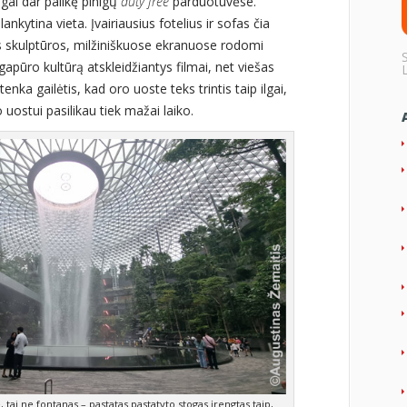
 gal dar palikę pinigų
duty free
parduotuvėse.
lankytina vieta. Įvairiausius fotelius ir sofas čia
os skulptūros, milžiniškuose ekranuose rodomi
ngapūro kultūrą atskleidžiantys filmai, net viešas
enka gailėtis, kad oro uoste teks trintis taip ilgai,
 uostui pasilikau tiek mažai laiko.
tai ne fontanas – pastatas pastatyto stogas įrengtas taip,