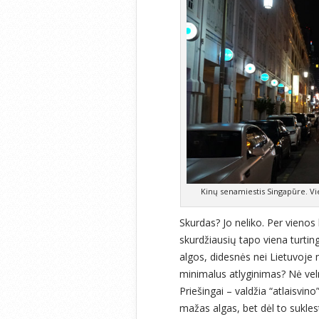
Kinų senamiestis Singapūre. Vi
Skurdas? Jo neliko. Per vienos
skurdžiausių tapo viena turtin
algos, didesnės nei Lietuvoje
minimalus atlyginimas? Nė veln
Priešingai – valdžia “atlaisvi
mažas algas, bet dėl to sukles