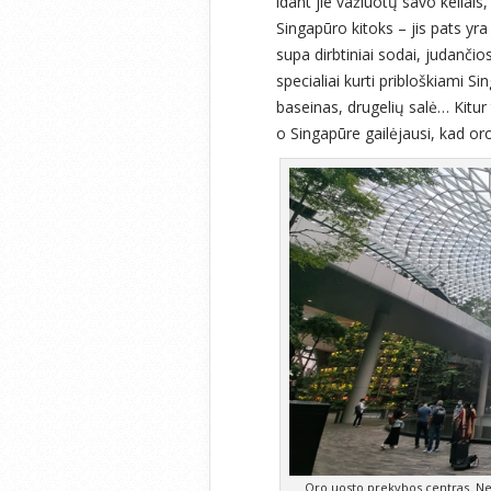
idant jie važiuotų savo keliais,
Singapūro kitoks – jis pats yra 
supa dirbtiniai sodai, judanči
specialiai kurti pribloškiami Si
baseinas, drugelių salė… Kitur t
o Singapūre gailėjausi, kad oro
Oro uosto prekybos centras. Ne, 