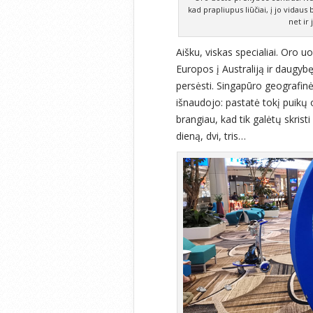
kad prapliupus liūčiai, į jo vidaus
net ir
Aišku, viskas specialiai. Oro u
Europos į Australiją ir daugybę 
persėsti. Singapūro geografinė 
išnaudojo: pastatė tokį puikų
brangiau, kad tik galėtų skristi
dieną, dvi, tris…