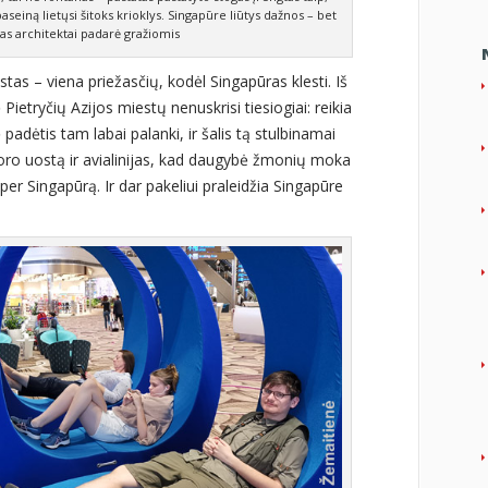
 baseiną lietųsi šitoks krioklys. Singapūre liūtys dažnos – bet
 jas architektai padarė gražiomis
ostas – viena priežasčių, kodėl Singapūras klesti. Iš
Pietryčių Azijos miestų nenuskrisi tiesiogiai: reikia
padėtis tam labai palanki, ir šalis tą stulbinamai
 oro uostą ir avialinijas, kad daugybė žmonių moka
 per Singapūrą. Ir dar pakeliui praleidžia Singapūre