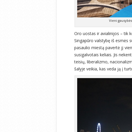
Vieni gausybės
Oro uostas ir avialinijos – tik 
Singapūro valstybę iš esmės s
pasaulio miestą pavertė jį vien
susigalvotais keliais. Jis nek
teisių, liberalizmo, nacionalizm
šalyje veikia, kas veda ją į turt